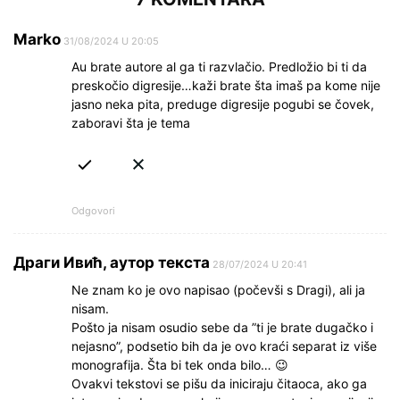
Marko
31/08/2024 U 20:05
Au brate autore al ga ti razvlačio. Predložio bi ti da
preskočio digresije…kaži brate šta imaš pa kome nije
jasno neka pita, preduge digresije pogubi se čovek,
zaboravi šta je tema
Odgovori
Драги Ивић, аутор текста
28/07/2024 U 20:41
Ne znam ko je ovo napisao (počevši s Dragi), ali ja
nisam.
Pošto ja nisam osudio sebe da ”ti je brate dugačko i
nejasno”, podsetio bih da je ovo kraći separat iz više
monografija. Šta bi tek onda bilo… 😉
Ovakvi tekstovi se pišu da iniciraju čitaoca, ako ga