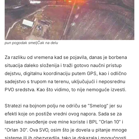
pun pogodak smeljČak na delu
Za razliku od vremena kad se pojavila, danas je borbena
situacija daleko složenija i traži gotovo naučni pristup
dejstvu, digitalnu koordinaciju putem GPS, kao i odlično
sadejstvo s trupom na terenu, uključujući i neposrednu
PVO sredstva. Kao što vidimo, to nije nemoguće izvesti.
Stratezi na bojnom polju ne odriču se ”Smelog” jer su
efekti koje on postiže vredni ovog napora. Sada se za
lasersko navođenje ove mine koriste i BPL ”Orlan 10” i
”Orlan 30”. Ova SVO, osim što je dovela u pitanje mnoge
sisteme ili ih obezvredila, tako je dokazala i mogućnosti