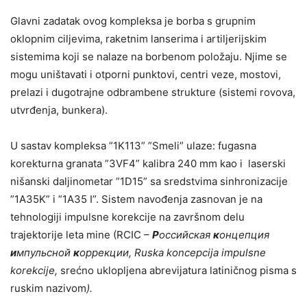
Glavni zadatak ovog kompleksa je borba s grupnim
oklopnim ciljevima, raketnim lanserima i artiljerijskim
sistemima koji se nalaze na borbenom položaju. Njime se
mogu uništavati i otporni punktovi, centri veze, mostovi,
prelazi i dugotrajne odbrambene strukture (sistemi rovova,
utvrđenja, bunkera).
U sastav kompleksa ”1K113” ”Smeli” ulaze: fugasna
korekturna granata ”3VF4” kalibra 240 mm kao i laserski
nišanski daljinometar ”1D15” sa sredstvima sinhronizacije
”1A35K” i ”1A35 I”. Sistem navođenja zasnovan je na
tehnologiji impulsne korekcije na završnom delu
trajektorije leta mine (RCIC –
Р
оссийская
к
онцепция
и
мпульсной
к
оррекции, Ruska koncepcija impulsne
korekcije,
srećno uklopljena abrevijatura latiničnog pisma s
ruskim nazivom
).