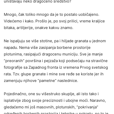
uništavaju neko dragoceno sredstvo?
Mnogo, čak toliko mnogo da je to postalo uobičajeno.
Videćemo i kako. Prošlo je, po svoj prilici, vreme kraljice
bitaka, artiljerije, onakve kakvu znamo.
Ne ispaljuju se više stotine, pa i hiljade granata u jednom
napadu. Nema više zasipanja borbene prostorije
plotunima, rasipajući dragocenu municiju. Sve je manje
”preoranih” površina i pejzaža koji podsećaju na stravične
fotografije sa Zapadnog fronta iz vremena Prvog svetskog
rata. Tzv. glupe granate i mine sve ređe se koriste jer ih
zamenjuju njihove ”pametne” naslednice.
Pojedinačno, one su višestruko skuplje, ali isto tako i
isplativije zbog svoje preciznosti i ubojne moći. Naravno,
gledaćemo mi još masovnih, plotunskih, ”pokrivanja”
određenih borbenih prostorija i tehnike u pokretu, no to je