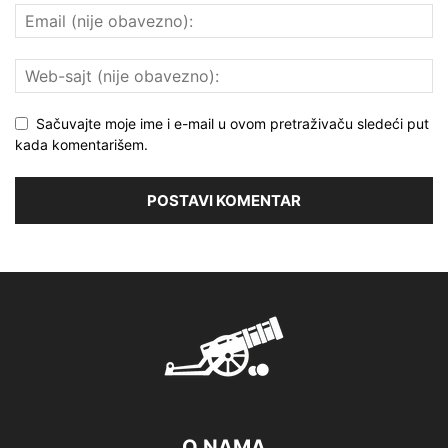
Sačuvajte moje ime i e-mail u ovom pretraživaču sledeći put
kada komentarišem.
O NAMA