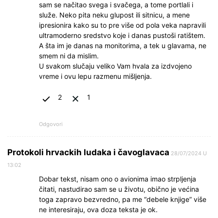
sam se načitao svega i svačega, a tome portlali i
služe. Neko pita neku glupost ili sitnicu, a mene
ipresionira kako su to pre više od pola veka napravili
ultramoderno sredstvo koje i danas pustoši ratištem.
A šta im je danas na monitorima, a tek u glavama, ne
smem ni da mislim.
U svakom slučaju veliko Vam hvala za izdvojeno
vreme i ovu lepu razmenu mišljenja.
2
1
Odgovori
Protokoli hrvackih ludaka i čavoglavaca
28/07/2024 U
13:02
Dobar tekst, nisam ono o avionima imao strpljenja
čitati, nastudirao sam se u životu, obično je većina
toga zapravo bezvredno, pa me “debele knjige” više
ne interesiraju, ova doza teksta je ok.