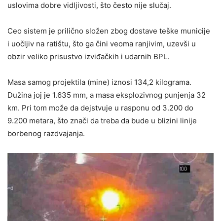
uslovima dobre vidljivosti, što često nije slučaj.
Ceo sistem je prilično složen zbog dostave teške municije
i uočljiv na ratištu, što ga čini veoma ranjivim, uzevši u
obzir veliko prisustvo izviđačkih i udarnih BPL.
Masa samog projektila (mine) iznosi 134,2 kilograma.
Dužina joj je 1.635 mm, a masa eksplozivnog punjenja 32
km. Pri tom može da dejstvuje u rasponu od 3.200 do
9.200 metara, što znači da treba da bude u blizini linije
borbenog razdvajanja.