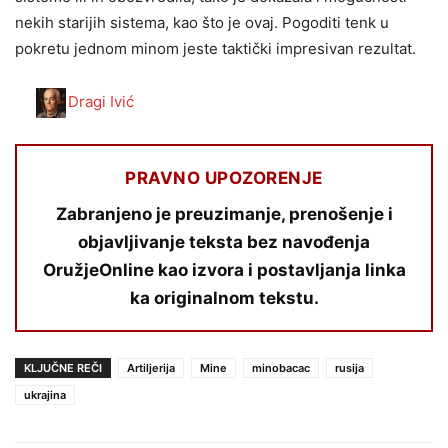
nekih starijih sistema, kao što je ovaj. Pogoditi tenk u
pokretu jednom minom jeste taktički impresivan rezultat.
Dragi Ivić
PRAVNO UPOZORENJE
Zabranjeno je preuzimanje, prenošenje i
objavljivanje teksta bez navođenja
OružjeOnline kao izvora i postavljanja linka
ka originalnom tekstu.
KLJUČNE REČI
Artiljerija
Mine
minobacac
rusija
ukrajina