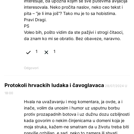
interesuje, da upozna kojim se sve putevima avijacija
interesovala. Neko pročita naslov, neko ceo tekst i
pita – ”je li ima još”? Tako mu je to sa hobistima.
Pravi Dragi.
PS
Voleo bih, pošto vidim da ste pažjivi i strogi čitaoci,
da znam ko mi se obratio. Bez obaveze, naravno.
1
1
Odgovori
Protokoli hrvackih ludaka i čavoglavaca
28/07/2024 U
18:00
Hvala na uvažavanju i mog komentara, ja ovde, a i
inače, volim da unosim i humor uz usputnu borbu
protiv prozapadnih botova i uz dužnu dozu ozbiljnosti
kada govorim o nekim činjenicama u domeni koja je
moja struka, kažem-ne smatram da u životu treba biti
previše ozbiljan, e sad, neko to zamera ili shvati