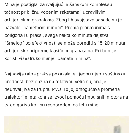
Mina je postigla, zahvaljujući nišanskom kompleksu,
tačnost približnu vođenim raketama i upravljivim
artiljerijskim granatama. Zbog tih svojstava posade su je
nazvale ”pametnom minom”. Prema proračunima s
poligona i u praksi, svega nekoliko minuta dejstva
”Smelog” po efektivnosti se može porediti s 15-20 minuta
artiljerijske pripreme klasičnim granatama. Pri tom se
koristi višestruko manje ”pametnih mina”.
Najnovija ratna praksa pokazala je i jednu njenu suštinsku
prednost: bez obzira na relativnu veličinu, ona je
neuhvatljiva za trupnu PVO. To joj omogućava promena
trajektorije leta koja se izvodi pomoću impulsnih motora na
tvrdo gorivo koji su raspoređeni na telu mine.