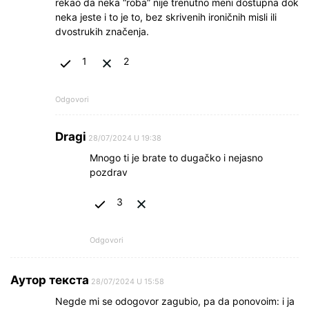
rekao da neka “roba” nije trenutno meni dostupna dok
neka jeste i to je to, bez skrivenih ironičnih misli ili
dvostrukih značenja.
1
2
Odgovori
Dragi
28/07/2024 U 19:38
Mnogo ti je brate to dugačko i nejasno
pozdrav
3
Odgovori
Аутор текста
28/07/2024 U 15:58
Negde mi se odogovor zagubio, pa da ponovoim: i ja