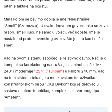
pitanje taktike na bojištu.
Mina kojom se bavimo dobila je ime ”Neustrašivi” ili
”Smeli” (Смельчак). U svakodnevnom govoru tako se zovu
hrabri, smeli ljudi, ne samo u vojsci, već uopšte. Ime je
nastalo od protoslovenskog сметь, što je isto kao i naše
smeti.
Rad na ovom sistemu započeo je relativno davno. Reč je o
kompleksu korekcionog naoružanja za minobacače ”M-
240” i modernije
”2S4” (”Tulipan”)
u kalibru 240 mm. Rad
na tom sistemu tekao je u moskovskom istraživačko-
konstruktorskom birou ”OKB Divkon” koji je delovao u
sastavu naučno-tehničkog kompleksa zatvorenog tipa
”Ameteh”.