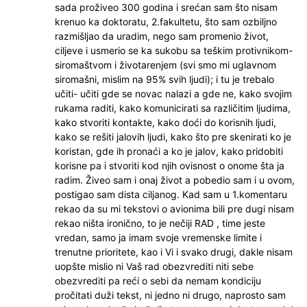
sada proživeo 300 godina i srećan sam što nisam
krenuo ka doktoratu, 2.fakultetu, što sam ozbiljno
razmišljao da uradim, nego sam promenio život,
ciljeve i usmerio se ka sukobu sa teškim protivnikom-
siromaštvom i životarenjem (svi smo mi uglavnom
siromašni, mislim na 95% svih ljudi); i tu je trebalo
učiti- učiti gde se novac nalazi a gde ne, kako svojim
rukama raditi, kako komunicirati sa različitim ljudima,
kako stvoriti kontakte, kako doći do korisnih ljudi,
kako se rešiti jalovih ljudi, kako što pre skenirati ko je
koristan, gde ih pronaći a ko je jalov, kako pridobiti
korisne pa i stvoriti kod njih ovisnost o onome šta ja
radim. Živeo sam i onaj život a pobedio sam i u ovom,
postigao sam dista ciljanog. Kad sam u 1.komentaru
rekao da su mi tekstovi o avionima bili pre dugi nisam
rekao ništa ironično, to je nečiji RAD , time jeste
vredan, samo ja imam svoje vremenske limite i
trenutne prioritete, kao i Vi i svako drugi, dakle nisam
uopšte mislio ni Vaš rad obezvrediti niti sebe
obezvrediti pa reći o sebi da nemam kondiciju
pročitati duži tekst, ni jedno ni drugo, naprosto sam