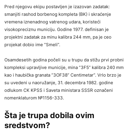
Pred njegovu ekipu postavljen je izazovan zadatak:
smanjiti rashod borbenog kompleta (BK) i skraćenje
vremena iznenadnog vatrenog udara, koristeći
visokopreciznu municiju. Godine 1977. definisan je
projektni zadatak za minu kalibra 244 mm, pa je ceo
projekat dobio ime ”Smeli”.
Osamdesetih godina počeli su u trupu da stižu prvi probni
kompleksi upravljive municije, mina ”3F5” kalibra 240 mm
kao i haubička granata ”3OF38” Centimetar”. Vrlo brzo je
su uvedeni u naoružanje, 31. decembra 1982. godine
odlukom CK KPSS i Saveta ministara SSSR označeni
nomenklaturom №1156-333.
Šta je trupa dobila ovim
sredstvom?