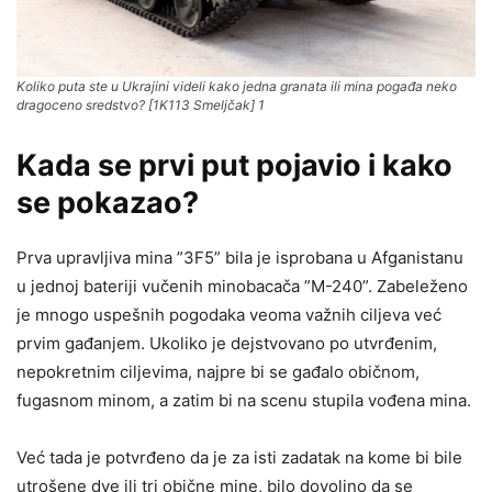
Koliko puta ste u Ukrajini videli kako jedna granata ili mina pogađa neko
dragoceno sredstvo? [1K113 Smeljčak] 1
Kada se prvi put pojavio i kako
se pokazao?
Prva upravljiva mina ”3F5” bila je isprobana u Afganistanu
u jednoj bateriji vučenih minobacača ”M-240”. Zabeleženo
je mnogo uspešnih pogodaka veoma važnih ciljeva već
prvim gađanjem. Ukoliko je dejstvovano po utvrđenim,
nepokretnim ciljevima, najpre bi se gađalo običnom,
fugasnom minom, a zatim bi na scenu stupila vođena mina.
Već tada je potvrđeno da je za isti zadatak na kome bi bile
utrošene dve ili tri obične mine, bilo dovoljno da se