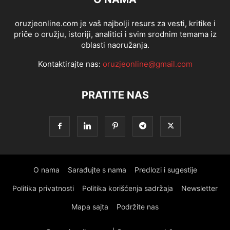
oruzjeonline.com je vaš najbolji resurs za vesti, kritike i
priče o oružju, istoriji, analitici i svim srodnim temama iz
oblasti naoružanja.
Kontaktirajte nas:
oruzjeonline@gmail.com
PRATITE NAS
O nama
Sarađujte s nama
Predlozi i sugestije
Politika privatnosti
Politika korišćenja sadržaja
Newsletter
Mapa sajta
Podržite nas