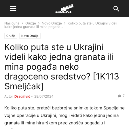
Naslovna
Oružje
Novo Oružje
Koliko puta ste u Ukrajini videli
kako jedna granata ili mina pogađa...
Oružje
Novo Oružje
Koliko puta ste u Ukrajini
videli kako jedna granata ili
mina pogađa neko
dragoceno sredstvo? [1K113
Smeljčak]
7
Autor
Dragi Ivić
-
28/07/2024
Koliko puta ste, prateći bezbrojne snimke tokom Specijalne
vojne operacije u Ukrajini, mogli videti kako jedna jedina
granata ili mina hirurškom preciznošću pogađaju i