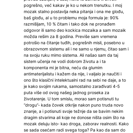
pogrešno, već kakav je ko u nekom trenutku. I moj
mozak stalno postavlja neka pitanja i ona me glođu,
baš glođu, al u to problemu moja formula je: 90%
razmišljam, 10 % čitam i tako dok ne pronađem
odgovor ili samo deo kockica mozaika a sam mozaik
možda rešim za 8 godina. Previše sam vremena
potrošio na čitanje tuđih, pogrešnih misli, posebno u
obrazovnom sistemu ali i ne samo u njemu, čitao sam i
na svoju ruku mimo sistema. Ali našao sam da taj
sistem učenja ne vodi dobrom životu a i ta
komponenta mi je bitna, neću da glumim
antimaterijalistu i kažem da nije, i valjalo je naučiti i
ono što klasični intelektualni rad na sebi ne daje, a to
je kako svojim rukama, samostalno zarađivati 4-5
puta više od ovog našeg jadnog proseka za
životarenje. U tom smislu, morao sam potisnuti tu
“drogu”- kada čovek otkrije nakon puno truda novo
znanje, a i potisnuti svoje težnje da se bavim nekim
dragim stvarima ali koje ne donose ništa osim što na
mozak deluju isto- kao droga, zaborav realnosti. Kako
se sada osećam radi svega toga? Pa kao da sam do