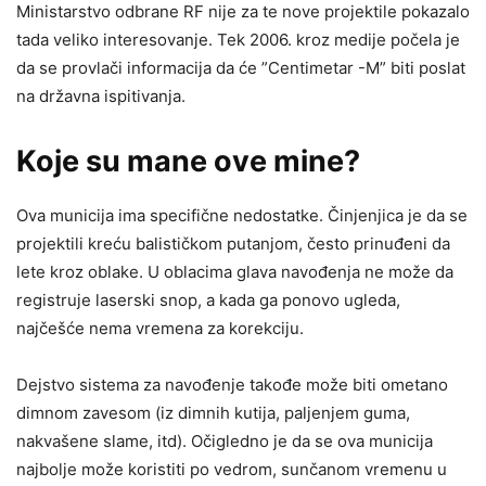
Ministarstvo odbrane RF nije za te nove projektile pokazalo
tada veliko interesovanje. Tek 2006. kroz medije počela je
da se provlači informacija da će ”Centimetar -M” biti poslat
na državna ispitivanja.
Koje su mane ove mine?
Ova municija ima specifične nedostatke. Činjenjica je da se
projektili kreću balističkom putanjom, često prinuđeni da
lete kroz oblake. U oblacima glava navođenja ne može da
registruje laserski snop, a kada ga ponovo ugleda,
najčešće nema vremena za korekciju.
Dejstvo sistema za navođenje takođe može biti ometano
dimnom zavesom (iz dimnih kutija, paljenjem guma,
nakvašene slame, itd). Očigledno je da se ova municija
najbolje može koristiti po vedrom, sunčanom vremenu u