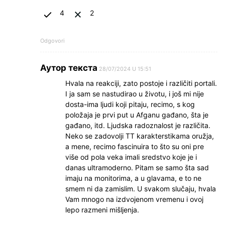
4
2
Odgovori
Аутор текста
28/07/2024 U 15:51
Hvala na reakciji, zato postoje i različiti portali.
I ja sam se nastudirao u životu, i još mi nije
dosta-ima ljudi koji pitaju, recimo, s kog
položaja je prvi put u Afganu gađano, šta je
gađano, itd. Ljudska radoznalost je različita.
Neko se zadovolji TT karakterstikama oružja,
a mene, recimo fascinuira to što su oni pre
više od pola veka imali sredstvo koje je i
danas ultramoderno. Pitam se samo šta sad
imaju na monitorima, a u glavama, e to ne
smem ni da zamislim. U svakom slučaju, hvala
Vam mnogo na izdvojenom vremenu i ovoj
lepo razmeni mišljenja.