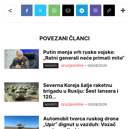
POVEZANI ČLANCI
Putin menja vrh ruske vojske:
„Ratni generali neće primati mito“
oruzjeonline
-
06/08/2026
NOVOSTI
Severna Koreja šalje raketnu
brigadu u Rusiju: Šest lansera i
120...
oruzjeonline
-
05/08/2026
NOVOSTI
Automobil tvorca ruskog drona
„Upir“ dignut u vazduh: Vozač