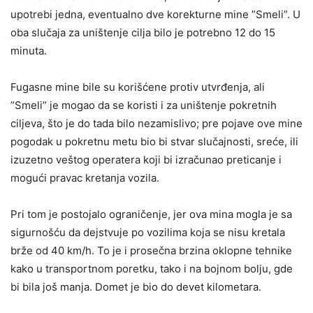
upotrebi jedna, eventualno dve korekturne mine ”Smeli”. U
oba slučaja za uništenje cilja bilo je potrebno 12 do 15
minuta.
Fugasne mine bile su korišćene protiv utvrđenja, ali
”Smeli” je mogao da se koristi i za uništenje pokretnih
ciljeva, što je do tada bilo nezamislivo; pre pojave ove mine
pogodak u pokretnu metu bio bi stvar slučajnosti, sreće, ili
izuzetno veštog operatera koji bi izračunao preticanje i
mogući pravac kretanja vozila.
Pri tom je postojalo ograničenje, jer ova mina mogla je sa
sigurnošću da dejstvuje po vozilima koja se nisu kretala
brže od 40 km/h. To je i prosečna brzina oklopne tehnike
kako u transportnom poretku, tako i na bojnom bolju, gde
bi bila još manja. Domet je bio do devet kilometara.