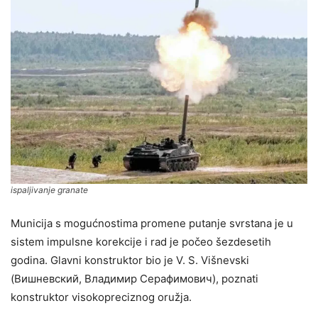
ispaljivanje granate
Municija s mogućnostima promene putanje svrstana je u
sistem impulsne korekcije i rad je počeo šezdesetih
godina. Glavni konstruktor bio je V. S. Višnevski
(Вишневский, Владимир Серафимович), poznati
konstruktor visokopreciznog oružja.