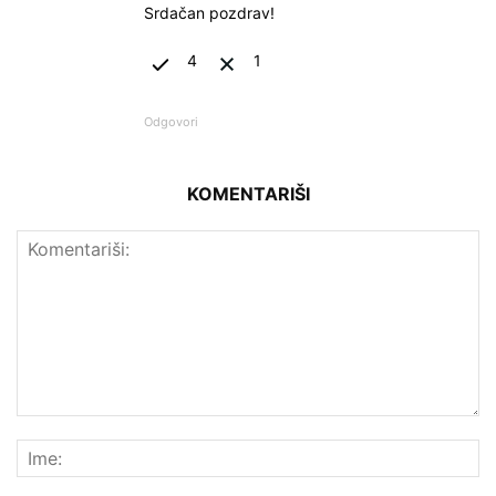
Srdačan pozdrav!
4
1
Odgovori
KOMENTARIŠI