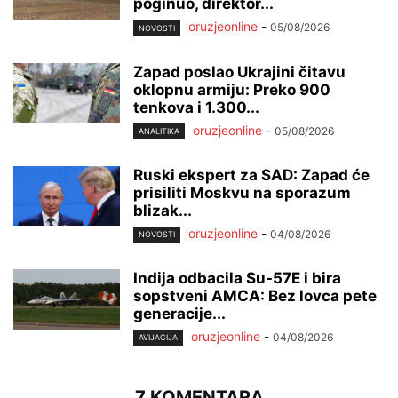
poginuo, direktor...
oruzjeonline
-
05/08/2026
NOVOSTI
Zapad poslao Ukrajini čitavu
oklopnu armiju: Preko 900
tenkova i 1.300...
oruzjeonline
-
05/08/2026
ANALITIKA
Ruski ekspert za SAD: Zapad će
prisiliti Moskvu na sporazum
blizak...
oruzjeonline
-
04/08/2026
NOVOSTI
Indija odbacila Su-57E i bira
sopstveni AMCA: Bez lovca pete
generacije...
oruzjeonline
-
04/08/2026
AVIJACIJA
7 KOMENTARA