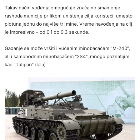
Takav način vođenja omogućuje značajno smanjenje
rashoda municije prilikom uništenja cilja koristeći umesto
plotuna jednu do najviše tri mine. Vreme navođenja na cilj
je impresivno – od 0,1 do 0,3 sekunde.
Gađanje se može vršiti i vučenim minobacačem ”M-240”,
ali i samohodnim minobacačem ”2S4”, mnogo poznatijim
kao ”Tulipan” (lala).