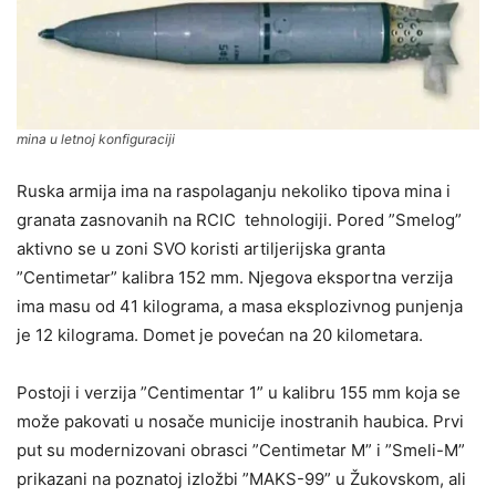
mina u letnoj konfiguraciji
Ruska armija ima na raspolaganju nekoliko tipova mina i
granata zasnovanih na RCIC tehnologiji. Pored ”Smelog”
aktivno se u zoni SVO koristi artiljerijska granta
”Centimetar” kalibra 152 mm. Njegova eksportna verzija
ima masu od 41 kilograma, a masa eksplozivnog punjenja
je 12 kilograma. Domet je povećan na 20 kilometara.
Postoji i verzija ”Centimentar 1” u kalibru 155 mm koja se
može pakovati u nosače municije inostranih haubica. Prvi
put su modernizovani obrasci ”Centimetar M” i ”Smeli-M”
prikazani na poznatoj izložbi ”MAKS-99” u Žukovskom, ali