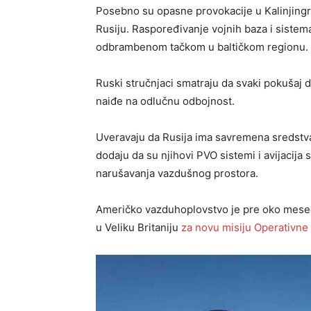
Posebno su opasne provokacije u Kalinjingra
Rusiju. Raspoređivanje vojnih baza i siste
odbrambenom tačkom u baltičkom regionu.
Ruski stručnjaci smatraju da svaki pokušaj d
naiđe na odlučnu odbojnost.
Uveravaju da Rusija ima savremena sredstva z
dodaju da su njihovi PVO sistemi i avijacij
narušavanja vazdušnog prostora.
Američko vazduhoplovstvo je pre oko mesec
u Veliku Britaniju
za novu misiju Operativn