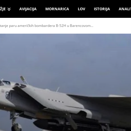
ŽJE
AVIJACIJA
MORNARICA
LOV
ISTORIJA
ANALI
kretanje paru američkih bombardera B-52H u Barencovom...