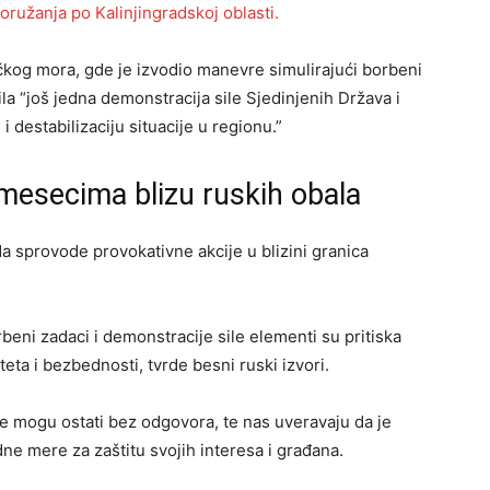
oružanja po Kalinjingradskoj oblasti.
čkog mora, gde je izvodio manevre simulirajući borbeni
bila “još jedna demonstracija sile Sjedinjenih Država i
 destabilizaciju situacije u regionu.”
mesecima blizu ruskih obala
 sprovode provokativne akcije u blizini granica
beni zadaci i demonstracije sile elementi su pritiska
eta i bezbednosti, tvrde besni ruski izvori.
ne mogu ostati bez odgovora, te nas uveravaju da je
mere za zaštitu svojih interesa i građana.