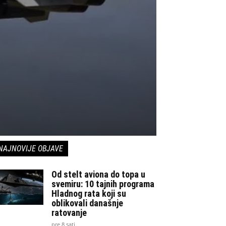
NAJNOVIJE OBJAVE
Od stelt aviona do topa u
svemiru: 10 tajnih programa
Hladnog rata koji su
oblikovali današnje
ratovanje
pre 8 sati