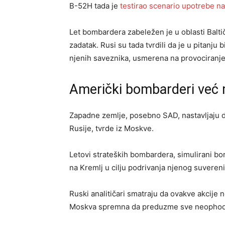
B-52H tada je
testirao scenario upotrebe na
Let bombardera zabeležen je u oblasti Balti
zadatak. Rusi su tada tvrdili da je u pitanju 
njenih saveznika, usmerena na provociranje i
Američki bombarderi već 
Zapadne zemlje, posebno SAD, nastavljaju da
Rusije, tvrde iz Moskve.
Letovi strateških bombardera, simulirani bor
na Kremlj u cilju podrivanja njenog suverenit
Ruski analitičari smatraju da ovakve akcije 
Moskva spremna da preduzme sve neophodne 