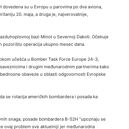
H dovedena su u Evropu u parovima po dva aviona,
Britaniju 20. maja, a druga je, najverovatnije,
vazduhoplovnoj bazi Minot u Severnoj Dakoti. Očekuje
om pozorištu operacija ukupno mesec dana.
i, tokom učešća u Bomber Task Force Europe 24-3,
ATO saveznicima i drugim međunarodnim partnerima kako
bezbednosne obaveze u oblasti odgovornosti Evropske
 da se rotacija američkih bombardera i posada ka
ovnih snaga, posade bombardera B-52H “upoznaju se
je ovaj problem sve aktuelniji jer međunarodna