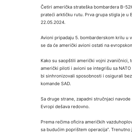
Četiri američka strateška bombardera B-52
prateći arktičku rutu. Prva grupa stigla je u 
22.05.2024.
Avioni pripadaju 5. bombarderskom krilu u 
se da će američki avioni ostati na evropsk
Kako su saopštili američki vojni zvaničnic
američki piloti i avioni se integrišu sa N
bi sinhronizovali sposobnosti i osigurali 
komande SAD.
Sa druge strane, zapadni stručnjaci navode
Evropi dešava redovno.
Prema rečima oficira američkih vazduhopl
sa budućim poprištem operacija”. Trenutno 