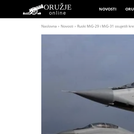
ORUŽJE
NOVOSTI
ORU
online
Naslovna
Novosti
Ruski MiG-29 i MiG-31 osujetili 