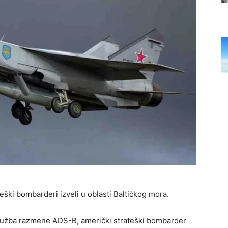
ateški bombarderi izveli u oblasti Baltičkog mora.
služba razmene ADS-B, američki strateški bombarder