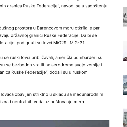
vnih granica Ruske Federacije“, navodi se u saopštenju
zdušnog prostora u Barencovom moru otkrila je par
vaju državnoj granici Ruske Federacije. Da bi se
eracije, podignuti su lovci MiG29 i MiG-31.
u se ruski lovci približavali, američki bombarderi su
ni su se bezbedno vratili na aerodrome svoje zemlje i
ranica Ruske Federacije“, dodali su u ruskom
ih lovaca obavljen striktno u skladu sa međunarodnim
 iznad neutralnih voda uz poštovanje mera