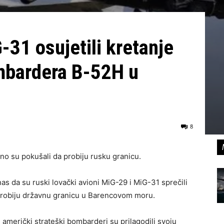
-31 osujetili kretanje
mbardera B-52H u
8
o su pokušali da probiju rusku granicu.
as da su ruski lovački avioni MiG-29 i MiG-31 sprečili
robiju državnu granicu u Barencovom moru.
, američki strateški bombarderi su prilagodili svoju