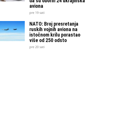
da su oborili 24 ukrajinska
aviona
pre 19 sati
NATO: Broj presretanja
ruskih vojnih aviona na
istočnom krilu porastao
više od 250 odsto
pre 20 sati