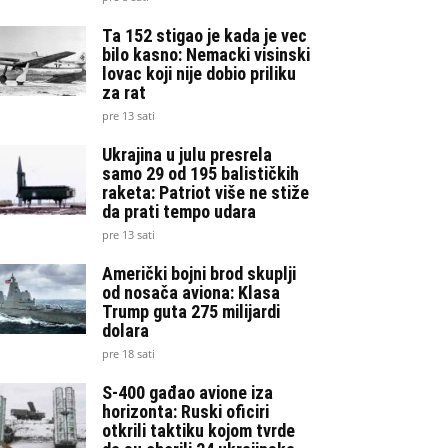
Ta 152 stigao je kada je vec
bilo kasno: Nemacki visinski
lovac koji nije dobio priliku
za rat
pre 13 sati
Ukrajina u julu presrela
samo 29 od 195 balističkih
raketa: Patriot više ne stiže
da prati tempo udara
pre 13 sati
Američki bojni brod skuplji
od nosača aviona: Klasa
Trump guta 275 milijardi
dolara
pre 18 sati
S-400 gađao avione iza
horizonta: Ruski oficiri
otkrili taktiku kojom tvrde