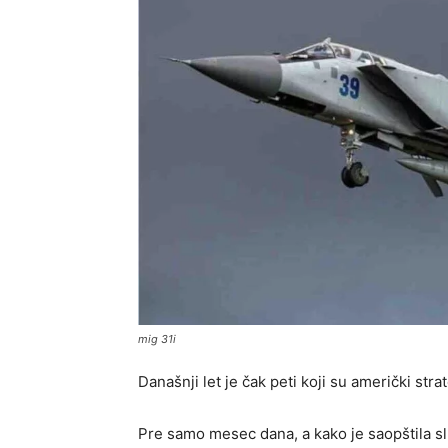
mig 31i
Današnji let je čak peti koji su američki str
Pre samo mesec dana, a kako je saopštila 