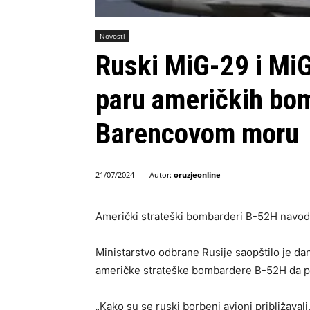
Novosti
Ruski MiG-29 i MiG
paru američkih bo
Barencovom moru
Autor:
oruzjeonline
21/07/2024
Američki strateški bombarderi B-52H navodn
Ministarstvo odbrane Rusije saopštilo je dan
američke strateške bombardere B-52H da p
„Kako su se ruski borbeni avioni približavali