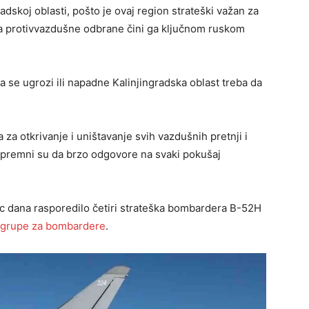
dskoj oblasti, pošto je ovaj region strateški važan za
ma protivvazdušne odbrane čini ga ključnom ruskom
a se ugrozi ili napadne Kalinjingradska oblast treba da
a otkrivanje i uništavanje svih vazdušnih pretnji i
a spremni su da brzo odgovore na svaki pokušaj
 dana rasporedilo četiri strateška bombardera B-52H
e grupe za bombardere
.