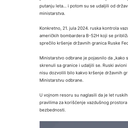
putanju leta… i potom su se udaljili od drža
ministarstva.
Konkretno, 21. jula 2024. ruska kontrola va
američkih bombardera B-52H koji se približa
sprečilo kršenje državnih granica Ruske Fed
Ministarstvo odbrane je pojasnilo da „kako s
skrenuli sa granice i udaljili se. Ruski avio
nisu dozvolili bilo kakvo kršenje državnih g
Ministarstvu odbrane.
U vojnom resoru su naglasili da je let rusk
pravilima za korišćenje vazdušnog prostora
bezbednosti.