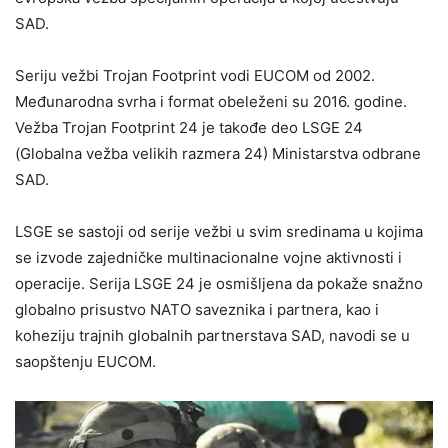
SAD.
Seriju vežbi Trojan Footprint vodi EUCOM od 2002.
Međunarodna svrha i format obeleženi su 2016. godine.
Vežba Trojan Footprint 24 je takođe deo LSGE 24
(Globalna vežba velikih razmera 24) Ministarstva odbrane
SAD.
LSGE se sastoji od serije vežbi u svim sredinama u kojima
se izvode zajedničke multinacionalne vojne aktivnosti i
operacije. Serija LSGE 24 je osmišljena da pokaže snažno
globalno prisustvo NATO saveznika i partnera, kao i
koheziju trajnih globalnih partnerstava SAD, navodi se u
saopštenju EUCOM.