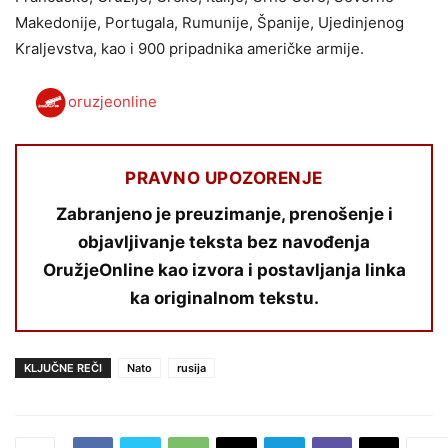
Makedonije, Portugala, Rumunije, Španije, Ujedinjenog
Kraljevstva, kao i 900 pripadnika američke armije.
oruzjeonline
PRAVNO UPOZORENJE
Zabranjeno je preuzimanje, prenošenje i
objavljivanje teksta bez navođenja
OružjeOnline kao izvora i postavljanja linka
ka originalnom tekstu.
KLJUČNE REČI
Nato
rusija