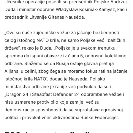
Učesnike operacije posetili su predsednik Poljske Andrzej
Duda i ministar odbrane Władysław Kosiniak-Kamysz, kao i
predsednik Litvanije Gitanas Nausėda.
„Ovo su naše zajedničke vežbe za jačanje bezbednosti
celog istočnog NATO krila, ne samo Poljske već i baltičkih
država“, rekao je Duda. „Poljska je u svakom trenutku
spremna da ispuni obaveze iz člana 5, odnosno kolektivne
odbrane. Slažemo se da Rusija ostaje glavna pretnja
Alijansi u celini, zbog čega se moramo fokusirati na jačanje
istočnog krila NATO“, dodao je Nauseda. Poljsko
ministarstvo odbrane je ranije već podvuklo da su i
„Dragon 24 i Steadfast Defender 24 odbrambene vežbe i
nisu usmerene protiv bilo koje zemlje, već su
demonstracija sposobnosti da se suprotstave agresivnoj
politici i provokativnim aktivnostima Ruske Federacije“.