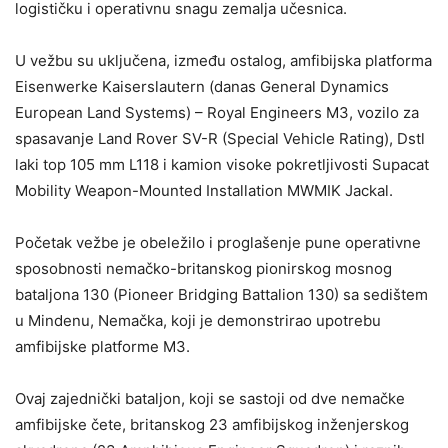
logističku i operativnu snagu zemalja učesnica.
U vežbu su uključena, između ostalog, amfibijska platforma
Eisenwerke Kaiserslautern (danas General Dynamics
European Land Systems) – Royal Engineers M3, vozilo za
spasavanje Land Rover SV-R (Special Vehicle Rating), Dstl
laki top 105 mm L118 i kamion visoke pokretljivosti Supacat
Mobility Weapon-Mounted Installation MWMIK Jackal.
Početak vežbe je obeležilo i proglašenje pune operativne
sposobnosti nemačko-britanskog pionirskog mosnog
bataljona 130 (Pioneer Bridging Battalion 130) sa sedištem
u Mindenu, Nemačka, koji je demonstrirao upotrebu
amfibijske platforme M3.
Ovaj zajednički bataljon, koji se sastoji od dve nemačke
amfibijske čete, britanskog 23 amfibijskog inženjerskog