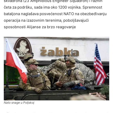
skvadrona (23 Amphibious Engineer Squadron) i raznih
četa za podršku, sada ima oko 1200 vojnika. Spremnost
bataljona naglašava posvećenost NATO na obezbeđivanju
operacija na izazovnim terenima, poboljšavajući
sposobnosti Alijanse za brzo reagovanje
Nato snage u Poljskoj