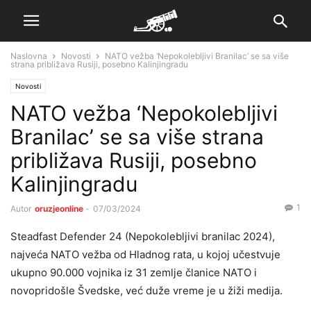
Naslovna
Novosti
NATO vežba ‘Nepokolebljivi Branilac’ se sa više
strana približava Rusiji, posebno Kalinjingradu
Novosti
NATO vežba ‘Nepokolebljivi
Branilac’ se sa više strana
približava Rusiji, posebno
Kalinjingradu
1
Autor
oruzjeonline
-
07/03/2024
Steadfast Defender 24 (Nepokolebljivi branilac 2024),
najveća NATO vežba od Hladnog rata, u kojoj učestvuje
ukupno 90.000 vojnika iz 31 zemlje članice NATO i
novopridošle Švedske, već duže vreme je u žiži medija.