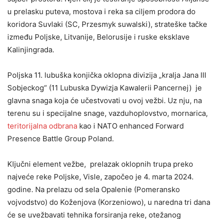
u prelasku puteva, mostova i reka sa ciljem prodora do
koridora Suvlaki (SC, Przesmyk suwalski), strateške tačke
između Poljske, Litvanije, Belorusije i ruske eksklave
Kalinjingrada.
Poljska 11. lubuška konjička oklopna divizija „kralja Jana III
Sobjeckog“ (11 Lubuska Dywizja Kawalerii Pancernej) je
glavna snaga koja će učestvovati u ovoj vežbi. Uz nju, na
terenu su i specijalne snage, vazduhoplovstvo, mornarica,
teritorijalna odbrana
kao i NATO enhanced Forward
Presence Battle Group Poland.
Ključni element vežbe, prelazak oklopnih trupa preko
najveće reke Poljske, Visle, započeo je 4. marta 2024.
godine. Na prelazu od sela Opalenie (Pomeransko
vojvodstvo) do Koženjova (Korzeniowo), u naredna tri dana
će se uvežbavati tehnika forsiranja reke, otežanog