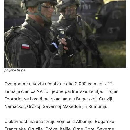
poljske trupe
Ove godine u vežbi učestvuje oko 2.000 vojnika iz 12
zemalja članica NATO i jedne partnerske zemlje. Trojan
Footprint se izvodi na lokacijama u Bugarskoj, Gruziji,
Nemačkoj, Grčkoj, Severnoj Makedoniji i Rumuniji.
U aktivnostima učestvuju vojnici iz Albanije, Bugarske,
Francuske, Gruzije, Grčke, Italije, Crne Gore, Severne