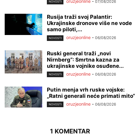
oruzjeonline
-
07/08/2026
NOVOSTI
Rusija traži svoj Palantir:
Ukrajinske dronove više ne vode
samo piloti,...
oruzjeonline
-
06/08/2026
NOVOSTI
Ruski general traži „novi
Nirnberg“: Smrtna kazna za
ukrajinske vojnike osuđene...
oruzjeonline
-
06/08/2026
NOVOSTI
Putin menja vrh ruske vojske:
„Ratni generali neće primati mito“
oruzjeonline
-
06/08/2026
NOVOSTI
1 KOMENTAR