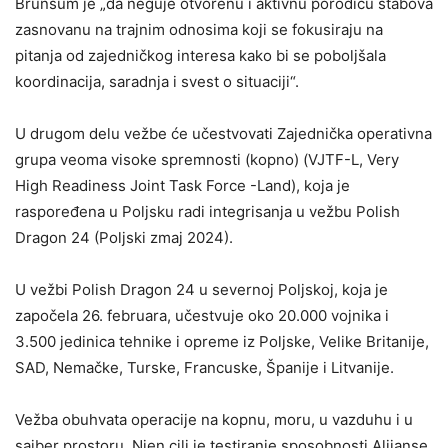
Brunsum je „da neguje otvorenu i aktivnu porodicu štabova
zasnovanu na trajnim odnosima koji se fokusiraju na
pitanja od zajedničkog interesa kako bi se poboljšala
koordinacija, saradnja i svest o situaciji“.
U drugom delu vežbe će učestvovati Zajednička operativna
grupa veoma visoke spremnosti (kopno) (VJTF-L, Very
High Readiness Joint Task Force -Land), koja je
raspoređena u Poljsku radi integrisanja u vežbu Polish
Dragon 24 (Poljski zmaj 2024).
U vežbi Polish Dragon 24 u severnoj Poljskoj, koja je
započela 26. februara, učestvuje oko 20.000 vojnika i
3.500 jedinica tehnike i opreme iz Poljske, Velike Britanije,
SAD, Nemačke, Turske, Francuske, Španije i Litvanije.
Vežba obuhvata operacije na kopnu, moru, u vazduhu i u
sajber prostoru. Njen cilj je testiranje sposobnosti Alijanse