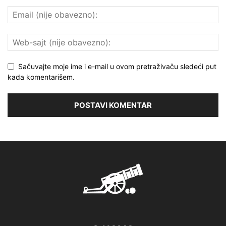
Sačuvajte moje ime i e-mail u ovom pretraživaču sledeći put
kada komentarišem.