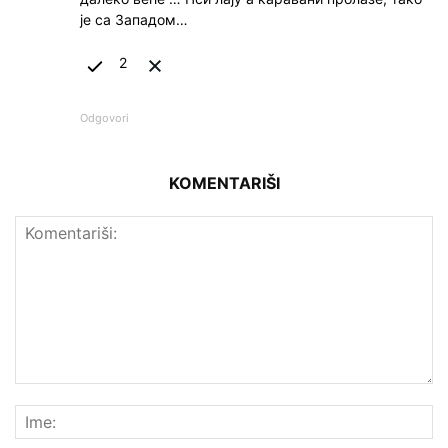
је са Западом…
2
Odgovori
KOMENTARIŠI