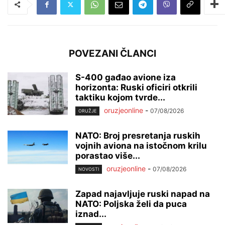
POVEZANI ČLANCI
S-400 gađao avione iza
horizonta: Ruski oficiri otkrili
taktiku kojom tvrde...
oruzjeonline
-
07/08/2026
ORUŽJE
NATO: Broj presretanja ruskih
vojnih aviona na istočnom krilu
porastao više...
oruzjeonline
-
07/08/2026
NOVOSTI
Zapad najavljuje ruski napad na
NATO: Poljska želi da puca
iznad...