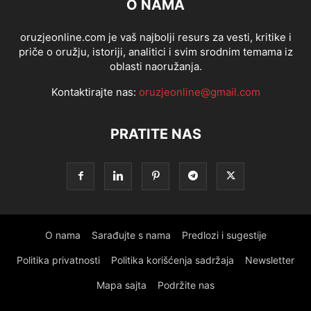
O NAMA
oruzjeonline.com je vaš najbolji resurs za vesti, kritike i
priče o oružju, istoriji, analitici i svim srodnim temama iz
oblasti naoružanja.
Kontaktirajte nas:
oruzjeonline@gmail.com
PRATITE NAS
O nama
Sarađujte s nama
Predlozi i sugestije
Politika privatnosti
Politika korišćenja sadržaja
Newsletter
Mapa sajta
Podržite nas