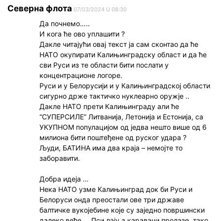
Северна флота
07/03/2024 U 08:30
Да почнемо…..
И кога ће ово уплашити ?
Дакле читајући овај текст ја сам сконтао да ће
НАТО окупирати Калињинградску област и да ће
сви Руси из те области бити послати у
концентрационе логоре.
Руси и у Белорусији и у Калињинградској области
сигурно држе тактичко нуклеарно оружје ..
Дакле НАТО прети Калињинграду али ће
“СУПЕРСИЛЕ” Литванија, Летонија и Естонија, са
УКУПНОМ популацијом од једва нешто више од 6
милиона бити поштеђене од руског удара ?
Људи, БАТИНА има два краја – немојте то
заборавити.
Добра идеја …
Нека НАТО узме Калињинград док би Руси и
Белоруси онда преостали ове три државе
балтичке вукојебине које су заједно површински
далеко веће … Пси лају а каравани пролазе, тако