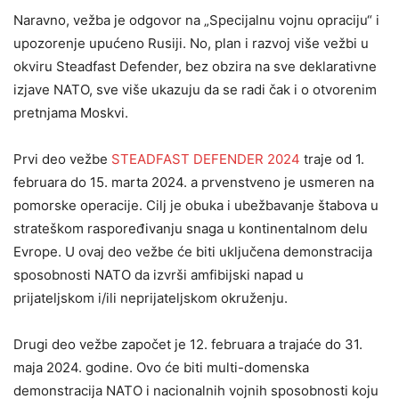
Naravno, vežba je odgovor na „Specijalnu vojnu opraciju“ i
upozorenje upućeno Rusiji. No, plan i razvoj više vežbi u
okviru Steadfast Defender, bez obzira na sve deklarativne
izjave NATO, sve više ukazuju da se radi čak i o otvorenim
pretnjama Moskvi.
Prvi deo vežbe
STEADFAST DEFENDER 2024
traje od 1.
februara do 15. marta 2024. a prvenstveno je usmeren na
pomorske operacije. Cilj je obuka i ubežbavanje štabova u
strateškom raspoređivanju snaga u kontinentalnom delu
Evrope. U ovaj deo vežbe će biti uključena demonstracija
sposobnosti NATO da izvrši amfibijski napad u
prijateljskom i/ili neprijateljskom okruženju.
Drugi deo vežbe započet je 12. februara a trajaće do 31.
maja 2024. godine. Ovo će biti multi-domenska
demonstracija NATO i nacionalnih vojnih sposobnosti koju