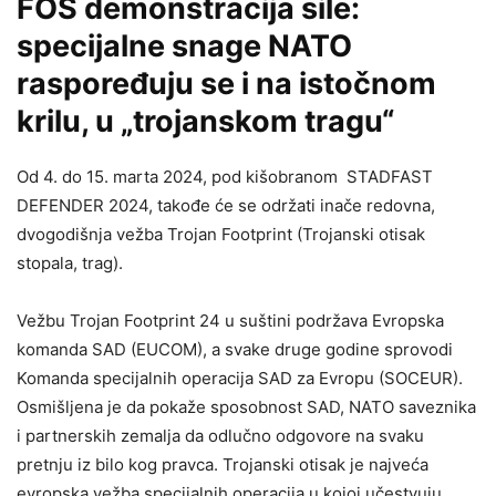
FOS demonstracija sile:
specijalne snage NATO
raspoređuju se i na istočnom
krilu, u „trojanskom tragu“
Od 4. do 15. marta 2024, pod kišobranom STADFAST
DEFENDER 2024, takođe će se održati inače redovna,
dvogodišnja vežba Trojan Footprint (Trojanski otisak
stopala, trag).
Vežbu Trojan Footprint 24 u suštini podržava Evropska
komanda SAD (EUCOM), a svake druge godine sprovodi
Komanda specijalnih operacija SAD za Evropu (SOCEUR).
Osmišljena je da pokaže sposobnost SAD, NATO saveznika
i partnerskih zemalja da odlučno odgovore na svaku
pretnju iz bilo kog pravca. Trojanski otisak je najveća
evropska vežba specijalnih operacija u kojoj učestvuju