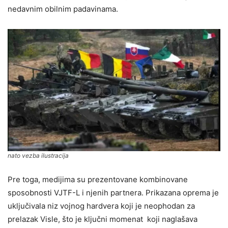
nedavnim obilnim padavinama.
nato vezba ilustracija
Pre toga, medijima su prezentovane kombinovane
sposobnosti VJTF-L i njenih partnera. Prikazana oprema je
uključivala niz vojnog hardvera koji je neophodan za
prelazak Visle, što je ključni momenat koji naglašava