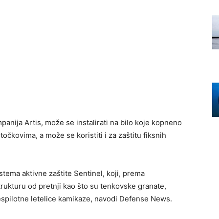
panija Artis, može se instalirati na bilo koje kopneno
 točkovima, a može se koristiti i za zaštitu fiksnih
stema aktivne zaštite Sentinel, koji, prema
strukturu od pretnji kao što su tenkovske granate,
bespilotne letelice kamikaze, navodi Defense News.