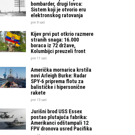
bombarder, drugi lovca:
Sistem koji je otvorio eru
elektronskog ratovanja
pre 9 sati
Kijev prvi put otkrio razmere
stranih snaga: 16.000
boraca iz 72 države,
Kolumbijci preuzeli front
pre 11 sati
Američka mornarica krstila
novi Arleigh Burke: Radar
SPY-6 priprema flotu za
balističke i hipersonične
rakete
pre 13 sati
Jurišni brod USS Essex
postao plutajuća fabrika:
Amerikanci odštampali 12
FPV dronova usred Pacifika