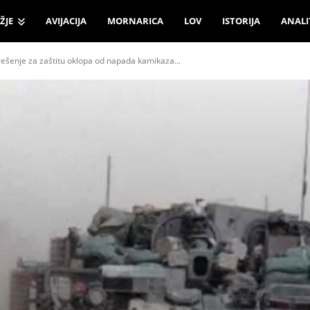
ŽJE
AVIJACIJA
MORNARICA
LOV
ISTORIJA
ANALI
ešenje za zaštitu oklopa od napada kamikaza...