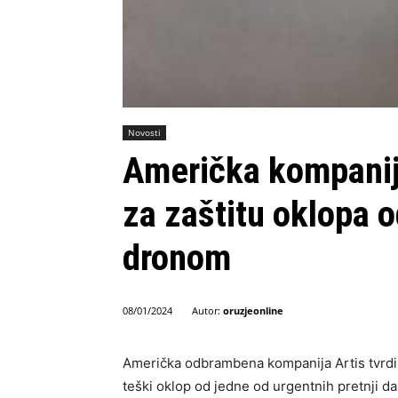
Novosti
Američka kompanija
za zaštitu oklopa 
dronom
Autor:
oruzjeonline
08/01/2024
Američka odbrambena kompanija Artis tvrdi da
teški oklop od jedne od urgentnih pretnji d