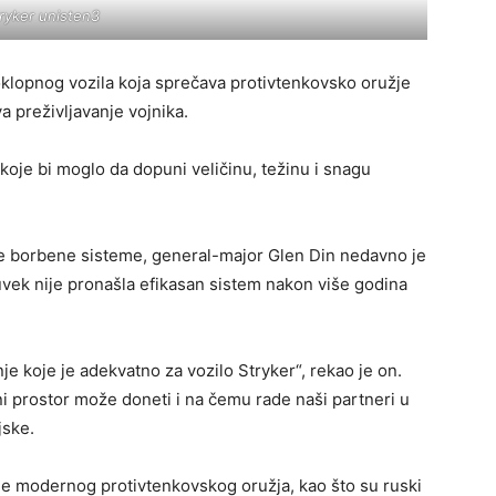
ryker unisten3
lopnog vozila koja sprečava protivtenkovsko oružje
 preživljavanje vojnika.
 koje bi moglo da dopuni veličinu, težinu i snagu
ne borbene sisteme, general-major Glen Din nedavno je
uvek nije pronašla efikasan sistem nakon više godina
 koje je adekvatno za vozilo Stryker“, rekao je on.
ni prostor može doneti i na čemu rade naši partneri u
jske.
de modernog protivtenkovskog oružja, kao što su ruski