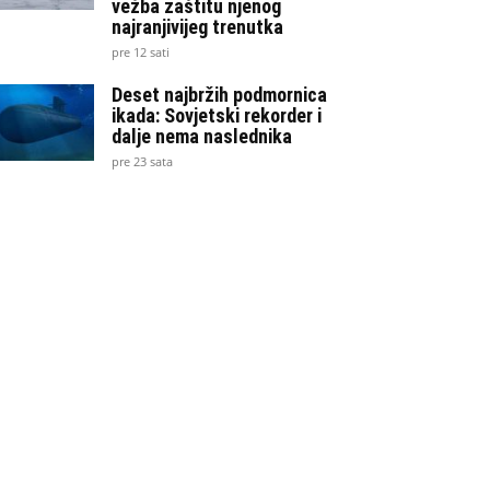
vežba zaštitu njenog
najranjivijeg trenutka
pre 12 sati
Deset najbržih podmornica
ikada: Sovjetski rekorder i
dalje nema naslednika
pre 23 sata