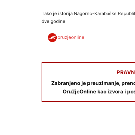
Tako je istorija Nagorno-Karabaške Republik
dve godine.
oruzjeonline
PRAVN
Zabranjeno je preuzimanje, preno
OružjeOnline kao izvora i po