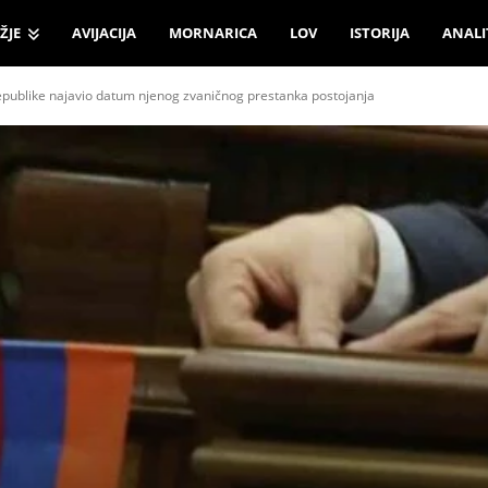
ŽJE
AVIJACIJA
MORNARICA
LOV
ISTORIJA
ANALI
ublike najavio datum njenog zvaničnog prestanka postojanja