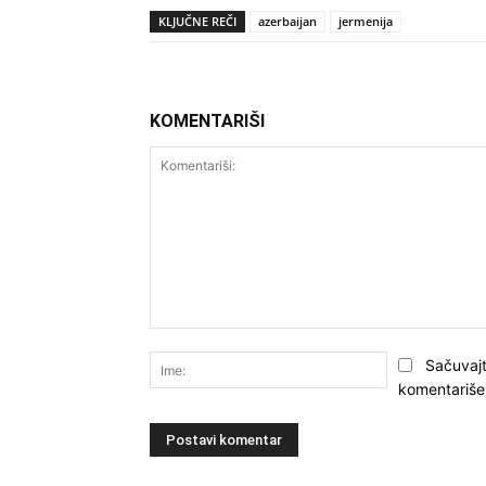
KLJUČNE REČI
azerbaijan
jermenija
KOMENTARIŠI
Komentariši:
Ime:
Sačuvajt
komentariše