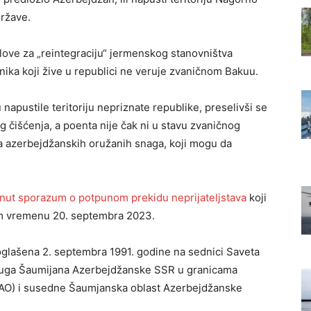
države.
love za „reintegraciju“ jermenskog stanovništva
ka koji žive u republici ne veruje zvaničnom Bakuu.
apustile teritoriju nepriznate republike, preselivši se
g čišćenja, a poenta nije čak ni u stavu zvaničnog
a azerbejdžanskih oružanih snaga, koji mogu da
nut sporazum o potpunom prekidu neprijateljstava
koji
om vremenu 20. septembra 2023.
glašena 2. septembra 1991. godine na sednici Saveta
ruga Šaumijana Azerbejdžanske SSR u granicama
AO) i susedne Šaumjanska oblast Azerbejdžanske