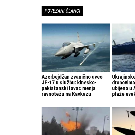
POVEZANI ČLANCI
Azerbejdžan zvanično uveo
Ukrajinske
JF-17 u službu: kinesko-
dronovima
pakistanski lovac menja
ubijeno u
ravnotežu na Kavkazu
plaže eva