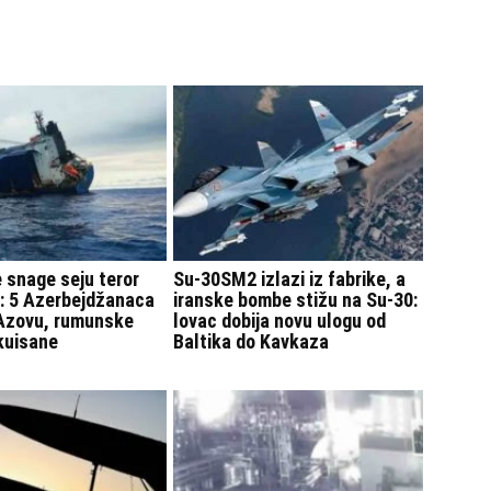
 snage seju teror
Su-30SM2 izlazi iz fabrike, a
: 5 Azerbejdžanaca
iranske bombe stižu na Su-30:
 Azovu, rumunske
lovac dobija novu ulogu od
kuisane
Baltika do Kavkaza