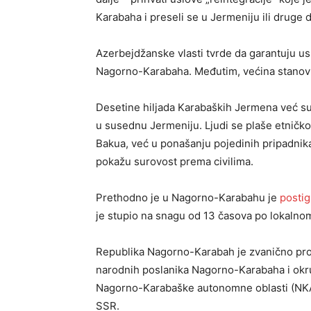
Karabaha i preseli se u Jermeniju ili druge 
Azerbejdžanske vlasti tvrde da garantuju us
Nagorno-Karabaha. Međutim, većina stanovni
Desetine hiljada Karabaških Jermena već su n
u susednu Jermeniju. Ljudi se plaše etničko
Bakua, već u ponašanju pojedinih pripadnik
pokažu surovost prema civilima.
Prethodno je u Nagorno-Karabahu je
postig
je stupio na snagu od 13 časova po lokaln
Republika Nagorno-Karabah je zvanično pro
narodnih poslanika Nagorno-Karabaha i ok
Nagorno-Karabaške autonomne oblasti (NK
SSR.