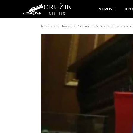
ORUŽJE
NOVOSTI
ORU
online
Naslovna
Novosti
Predsednik Nagorno-Karabaške rep