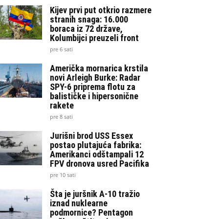
Kijev prvi put otkrio razmere
stranih snaga: 16.000
boraca iz 72 države,
Kolumbijci preuzeli front
pre 6 sati
Američka mornarica krstila
novi Arleigh Burke: Radar
SPY-6 priprema flotu za
balističke i hipersonične
rakete
pre 8 sati
Jurišni brod USS Essex
postao plutajuća fabrika:
Amerikanci odštampali 12
FPV dronova usred Pacifika
pre 10 sati
Šta je juršnik A-10 tražio
iznad nuklearne
podmornice? Pentagon