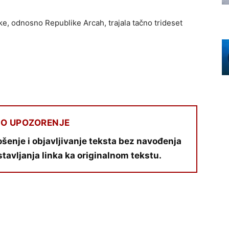
e, odnosno Republike Arcah, trajala tačno trideset
O UPOZORENJE
šenje i objavljivanje teksta bez navođenja
stavljanja linka ka originalnom tekstu.