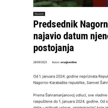
Novosti
Predsednik Nagorn
najavio datum nje
postojanja
Autor:
oruzjeonline
28/09/2023
Od 1. januara 2024. godine nepriznata Repu
Nagorno-Karabaške republike, Samvel Šahr
Prema Šahramanjanovoj odluci, sve vladine i
raspuštene do 1. januara 2024. godine. Od s
dalje – prihvati uslove „reintegracije“ koje 