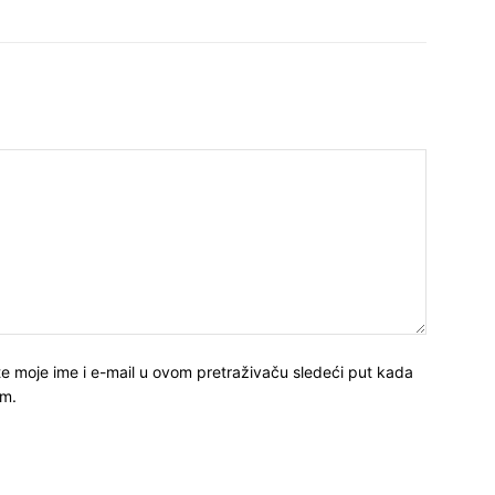
e moje ime i e-mail u ovom pretraživaču sledeći put kada
m.