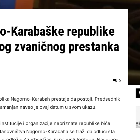
o-Karabaške republike
nog zvaničnog prestanka
0
blika Nagorno-Karabah prestaje da postoji. Predsednik
amanjan naveo je ovaj datum u svom ukazu.
nstitucije i organizacije nepriznate republike biće
tanovništva Nagorno-Karabaha se traži da odluči šta
je predložio Azerbejdžan, ili napusti teritoriju Nagorno-