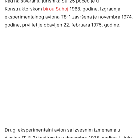
Rad na stvaranju jurišnika Su-25 počeo je u
Konstruktorskom
birou Suhoj
1968. godine. Izgradnja
eksperimentalnog aviona T8-1 završena je novembra 1974.
godine, prvi let je obavljen 22. februara 1975. godine.
Drugi eksperimentalni avion sa izvesnim izmenama u
dizajnu (T-8-2) testiran je u decembru 1975. godine. U julu