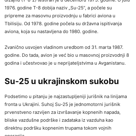
1976. godine T-8 dobija naziv „Su-25“, a počele su
pripreme za masovnu proizvodnju u fabrici aviona u
Tbilisiju. Od 1978. godine počela su državna ispitivanja
aviona, koja su nastavljena do 1980. godine.
Zvanično usvojen vladinom uredbom od 31. marta 1987.
godine. Do tada, avion je već bio u masovnoj proizvodnji 8
godina i učestvovao je u neprijateljstvima u Avganistanu.
Su-25 u ukrajinskom sukobu
Podsetimo u pitanju je najzastupljeniji jurišnik na linijama
fronta u Ukrajini. Suhoj Su-25 je jednomotorni jurišnik
prvenstveno razvijen za izvršavanje kopnenih napada,
bliske vazdušne podrške i zadataka iz vazduha kao
direktnu podršku kopnenim trupama tokom vojnih
operacija.