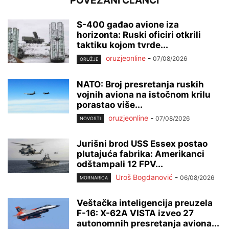
POVEZANI ČLANCI
S-400 gađao avione iza
horizonta: Ruski oficiri otkrili
taktiku kojom tvrde...
oruzjeonline
-
07/08/2026
ORUŽJE
NATO: Broj presretanja ruskih
vojnih aviona na istočnom krilu
porastao više...
oruzjeonline
-
07/08/2026
NOVOSTI
Jurišni brod USS Essex postao
plutajuća fabrika: Amerikanci
odštampali 12 FPV...
Uroš Bogdanović
-
06/08/2026
MORNARICA
Veštačka inteligencija preuzela
F-16: X-62A VISTA izveo 27
autonomnih presretanja aviona...