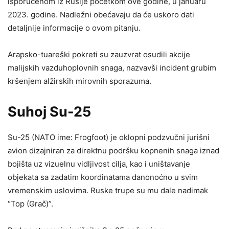
isporučenom iz Rusije početkom ove godine, u januaru
2023. godine. Nadležni obećavaju da će uskoro dati
detaljnije informacije o ovom pitanju.
Arapsko-tuareški pokreti su zauzvrat osudili akcije
malijskih vazduhoplovnih snaga, nazvavši incident grubim
kršenjem alžirskih mirovnih sporazuma.
Suhoj Su-25
Su-25 (NATO ime: Frogfoot) je oklopni podzvučni jurišni
avion dizajniran za direktnu podršku kopnenih snaga iznad
bojišta uz vizuelnu vidljivost cilja, kao i uništavanje
objekata sa zadatim koordinatama danonoćno u svim
vremenskim uslovima. Ruske trupe su mu dale nadimak
“Top (Grač)”.