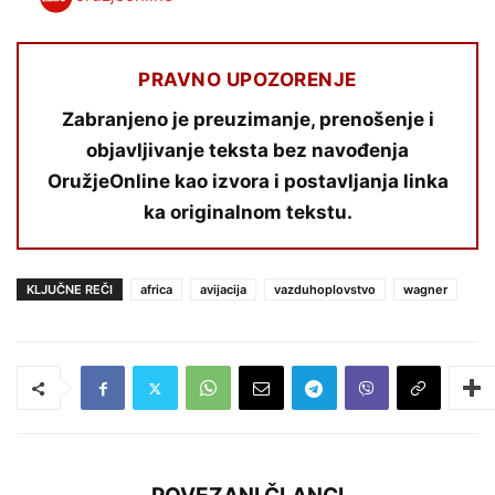
PRAVNO UPOZORENJE
Zabranjeno je preuzimanje, prenošenje i
objavljivanje teksta bez navođenja
OružjeOnline kao izvora i postavljanja linka
ka originalnom tekstu.
KLJUČNE REČI
africa
avijacija
vazduhoplovstvo
wagner