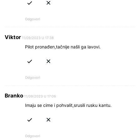
Odgovori
Viktor
11/09/2023 U 17:38
Pilot pronađen,tačnije našli ga lavovi.
Odgovori
Branko
11/09/2023 U 17:06
Imaju se cime i pohvalit,srusili rusku kantu.
Odgovori