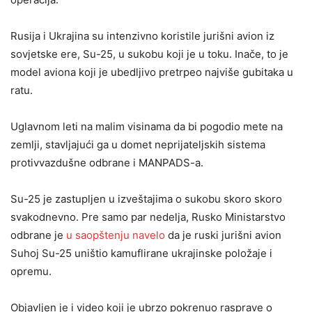
Rusija i Ukrajina su intenzivno koristile jurišni avion iz
sovjetske ere, Su-25, u sukobu koji je u toku. Inače, to je
model aviona koji je ubedljivo pretrpeo najviše gubitaka u
ratu.
Uglavnom leti na malim visinama da bi pogodio mete na
zemlji, stavljajući ga u domet neprijateljskih sistema
protivvazdušne odbrane i MANPADS-a.
Su-25 je zastupljen u izveštajima o sukobu skoro skoro
svakodnevno. Pre samo par nedelja, Rusko Ministarstvo
odbrane je
u saopštenju navelo
da je ruski jurišni avion
Suhoj Su-25 uništio kamuflirane ukrajinske položaje i
opremu.
Objavljen je i video koji je ubrzo pokrenuo rasprave o