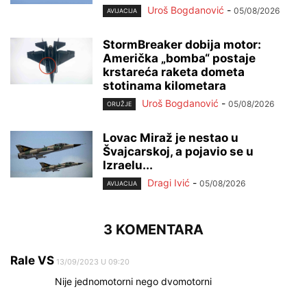
Uroš Bogdanović
-
05/08/2026
AVIJACIJA
StormBreaker dobija motor:
Američka „bomba“ postaje
krstareća raketa dometa
stotinama kilometara
Uroš Bogdanović
-
05/08/2026
ORUŽJE
Lovac Miraž je nestao u
Švajcarskoj, a pojavio se u
Izraelu...
Dragi Ivić
-
05/08/2026
AVIJACIJA
3 KOMENTARA
Rale VS
13/09/2023 U 09:20
Nije jednomotorni nego dvomotorni