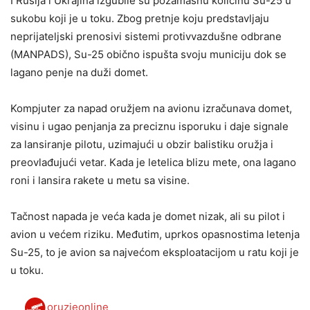
I Rusija i Ukrajina izgubile su pozamašnu količinu Su-25 u
sukobu koji je u toku. Zbog pretnje koju predstavljaju
neprijateljski prenosivi sistemi protivvazdušne odbrane
(MANPADS), Su-25 obično ispušta svoju municiju dok se
lagano penje na duži domet.
Kompjuter za napad oružjem na avionu izračunava domet,
visinu i ugao penjanja za preciznu isporuku i daje signale
za lansiranje pilotu, uzimajući u obzir balistiku oružja i
preovlađujući vetar. Kada je letelica blizu mete, ona lagano
roni i lansira rakete u metu sa visine.
Tačnost napada je veća kada je domet nizak, ali su pilot i
avion u većem riziku. Međutim, uprkos opasnostima letenja
Su-25, to je avion sa najvećom eksploatacijom u ratu koji je
u toku.
oruzjeonline