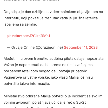
Događaju je dao ozbiljnost video-snimkom objavljenom na
internetu, koji pokazuje trenutak kada je jurišna letelica
ispaljena sa zemlje.
pic.twitter.com/l2ClxpBMb1
— Oruzje Online (@oruzjeonline)
September 11, 2023
Međutim, u ovom trenutku sudbina pilota ostaje nepoznata.
Važno je napomenuti da bi, prema nekim izveštajima,
borbenom letelicom mogao da upravlja pripadnik
Vagnerove privatne vojske, iako vlasti Malija još nisu
potvrdile takvu informaciju.
Ministarstvo odbrane Malija potvrdilo je incident sa svojim
vojnim avionom, pojašnjavajući da je reč o Su-25,