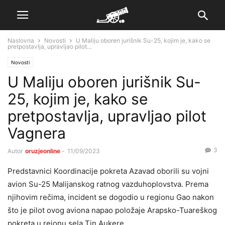
Naslovna
Novosti
U Maliju oboren jurišnik Su-25, kojim je, kako se
pretpostavlja, upravljao pilot...
Novosti
U Maliju oboren jurišnik Su-
25, kojim je, kako se
pretpostavlja, upravljao pilot
Vagnera
3
Autor
oruzjeonline
-
11/09/2023
Predstavnici Koordinacije pokreta Azavad oborili su vojni
avion Su-25 Malijanskog ratnog vazduhoplovstva. Prema
njihovim rečima, incident se dogodio u regionu Gao nakon
što je pilot ovog aviona napao položaje Arapsko-Tuareškog
pokreta u rejonu sela Tin Aukere.