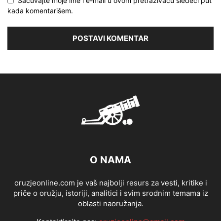
Sačuvajte moje ime i e-mail u ovom pretraživaču sledeći put
kada komentarišem.
O NAMA
oruzjeonline.com je vaš najbolji resurs za vesti, kritike i
priče o oružju, istoriji, analitici i svim srodnim temama iz
oblasti naoružanja.