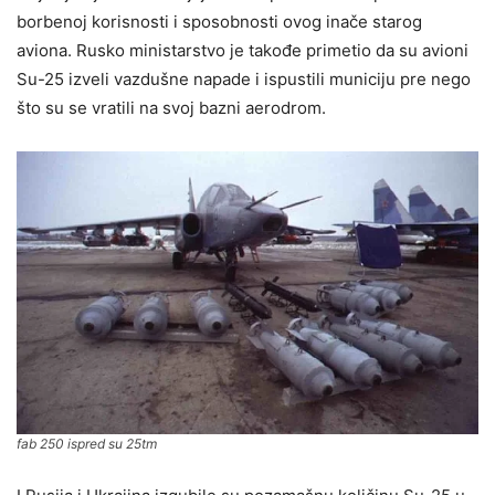
borbenoj korisnosti i sposobnosti ovog inače starog
aviona. Rusko ministarstvo je takođe primetio da su avioni
Su-25 izveli vazdušne napade i ispustili municiju pre nego
što su se vratili na svoj bazni aerodrom.
fab 250 ispred su 25tm