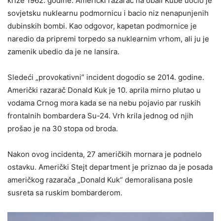
krize 1962. godine. Američki razarač na obali Kube uočio je
sovjetsku nuklearnu podmornicu i bacio niz nenapunjenih
dubinskih bombi. Kao odgovor, kapetan podmornice je
naredio da pripremi torpedo sa nuklearnim vrhom, ali ju je
zamenik ubedio da je ne lansira.
Sledeći „provokativni” incident dogodio se 2014. godine.
Američki razarač Donald Kuk je 10. aprila mirno plutao u
vodama Crnog mora kada se na nebu pojavio par ruskih
frontalnih bombardera Su-24. Vrh krila jednog od njih
prošao je na 30 stopa od broda.
Nakon ovog incidenta, 27 američkih mornara je podnelo
ostavku. Američki Stejt department je priznao da je posada
američkog razarača „Donald Kuk“ demoralisana posle
susreta sa ruskim bombarderom.