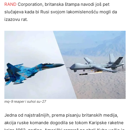
RAND
Corporation, britanska štampa navodi još pet
slučajeva kada bi Rusi svojom lakomislenošću mogli da
izazovu rat.
mq-9 reaper i suhoi su-27
Jedna od najstrašnijih, prema pisanju britanskih medija,
akcija ruske komande dogodila se tokom Karipske raketne