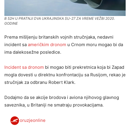
B 52H U PRATNJI DVA UKRAJINSKA SU-27 ZA VREME VEŽBI 2020.
GODINE
Prema mišljenju britanskih vojnih stručnjaka, nedavni
incident sa
američkim dronom
u Crnom moru mogao bi da
ima dalekosežne posledice.
Incident sa dronom
bi mogao biti prekretnica koja bi Zapad
mogla dovesti u direktnu konfrontaciju sa Rusijom, rekao je
stručnjak za odbranu Robert Klark.
Dodajmo da se akcije brodova i aviona njihovog glavnog
saveznika, u Britaniji ne smatraju provokacijama.
oruzjeonline