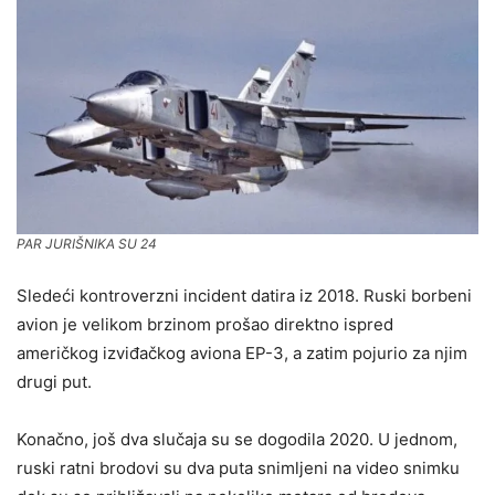
PAR JURIŠNIKA SU 24
Sledeći kontroverzni incident datira iz 2018. Ruski borbeni
avion je velikom brzinom prošao direktno ispred
američkog izviđačkog aviona EP-3, a zatim pojurio za njim
drugi put.
Konačno, još dva slučaja su se dogodila 2020. U jednom,
ruski ratni brodovi su dva puta snimljeni na video snimku