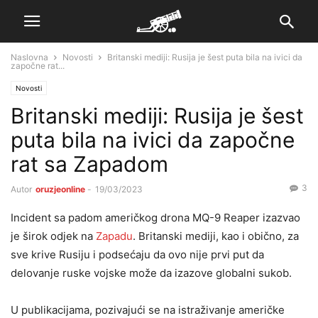
Naslovna
Novosti
Britanski mediji: Rusija je šest puta bila na ivici da
započne rat...
Novosti
Britanski mediji: Rusija je šest
puta bila na ivici da započne
rat sa Zapadom
3
Autor
oruzjeonline
-
19/03/2023
Incident sa padom američkog drona MQ-9 Reaper izazvao
je širok odjek na
Zapadu
. Britanski mediji, kao i obično, za
sve krive Rusiju i podsećaju da ovo nije prvi put da
delovanje ruske vojske može da izazove globalni sukob.
U publikacijama, pozivajući se na istraživanje američke