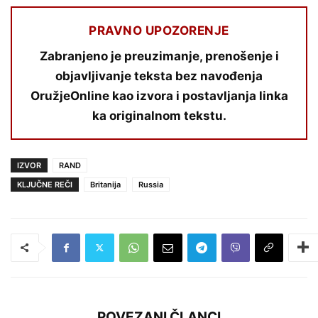
PRAVNO UPOZORENJE
Zabranjeno je preuzimanje, prenošenje i
objavljivanje teksta bez navođenja
OružjeOnline kao izvora i postavljanja linka
ka originalnom tekstu.
IZVOR
RAND
KLJUČNE REČI
Britanija
Russia
POVEZANI ČLANCI