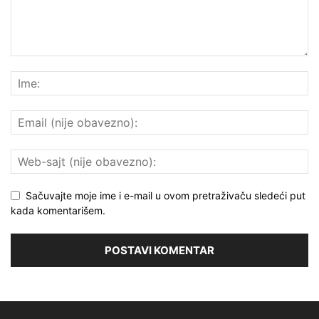
Sačuvajte moje ime i e-mail u ovom pretraživaču sledeći put
kada komentarišem.