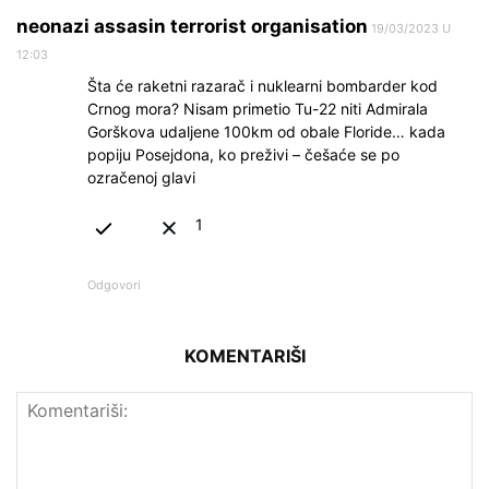
neonazi assasin terrorist organisation
19/03/2023 U
12:03
Šta će raketni razarač i nuklearni bombarder kod
Crnog mora? Nisam primetio Tu-22 niti Admirala
Gorškova udaljene 100km od obale Floride… kada
popiju Posejdona, ko preživi – češaće se po
ozračenoj glavi
1
Odgovori
KOMENTARIŠI