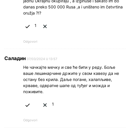
jadnu Ukrajinu okupiraju , a izginuše i sakato im do
danas preko 500 000 Rusa ,a i uništeno im četvrtina
oružja ?!?
1
Odgovori
Саладин
07/03/2024 U 13:57
Не чачкајте мечку и све ће бити у реду. Боље
ваше лешинарчине држите у свом кавезу да не
остану без крила. Даље погане, халапљиве,
крваве, одвратне шапе од туђег и можда и
поживите.
1
Odgovori