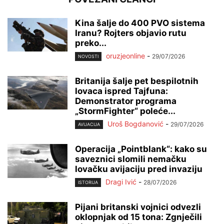
Kina šalje do 400 PVO sistema
Iranu? Rojters objavio rutu
preko...
oruzjeonline
-
29/07/2026
NOVOSTI
Britanija šalje pet bespilotnih
lovaca ispred Tajfuna:
Demonstrator programa
„StormFighter“ poleće...
Uroš Bogdanović
-
29/07/2026
AVIJACIJA
Operacija „Pointblank“: kako su
saveznici slomili nemačku
lovačku avijaciju pred invaziju
Dragi Ivić
-
28/07/2026
ISTORIJA
Pijani britanski vojnici odvezli
oklopnjak od 15 tona: Zgnječili