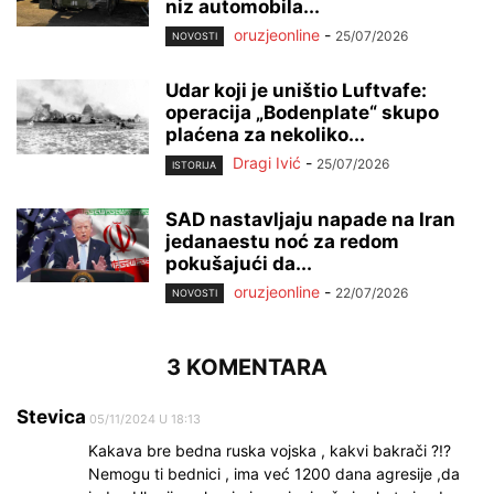
niz automobila...
oruzjeonline
-
25/07/2026
NOVOSTI
Udar koji je uništio Luftvafe:
operacija „Bodenplate“ skupo
plaćena za nekoliko...
Dragi Ivić
-
25/07/2026
ISTORIJA
SAD nastavljaju napade na Iran
jedanaestu noć za redom
pokušajući da...
oruzjeonline
-
22/07/2026
NOVOSTI
3 KOMENTARA
Stevica
05/11/2024 U 18:13
Kakava bre bedna ruska vojska , kakvi bakrači ?!?
Nemogu ti bednici , ima već 1200 dana agresije ,da