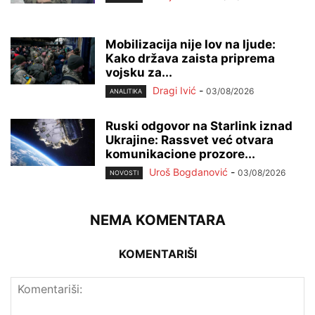
Mobilizacija nije lov na ljude:
Kako država zaista priprema
vojsku za...
Dragi Ivić
-
03/08/2026
ANALITIKA
Ruski odgovor na Starlink iznad
Ukrajine: Rassvet već otvara
komunikacione prozore...
Uroš Bogdanović
-
03/08/2026
NOVOSTI
NEMA KOMENTARA
KOMENTARIŠI