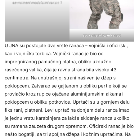
savremeni modularni ranac 1
savremeni mole ranac
U JNA su postojale dve vrste ranaca – vojnički i oficirski,
kao i vojnička torbica. Vojnički ranac je bio od
impregniranog pamučnog platna, oblika uzdužno
rasečenog valjka, čija je ravna strana bila visoka 43
centimetra. Na unutrašnjoj strani našiven je džep s
poklopcem. Zatvarao se gajtanom u obliku pertle koji se
provlačio kroz rupice ojačane aluminijumskim alkama i
poklopcem u obliku potkovice. Uprtači su u gornjem delu
fiksirani, platneni. Levi uprtač na donjem delu ranca imao
je jednu vrstu karabinjera za lakše skidanje ranca ukoliko
su ramena zauzeta drugom opremom. Oficirski ranac je bio
nešto bogatiji, sa tri spoljna džepa i kožnim uprtačima. Na