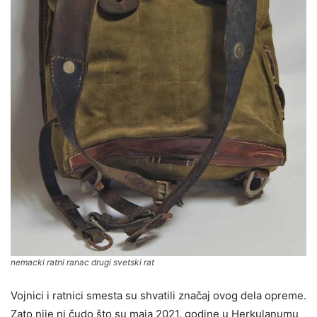
nemacki ratni ranac drugi svetski rat
Vojnici i ratnici smesta su shvatili značaj ovog dela opreme.
Zato nije ni čudo što su maja 2021. godine u Herkulanumu