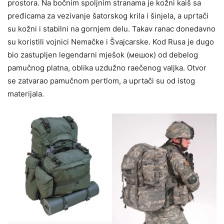
prostora. Na bočnim spoljnim stranama je kožni kaiš sa
pređicama za vezivanje šatorskog krila i šinjela, a uprtači
su kožni i stabilni na gornjem delu. Takav ranac donedavno
su koristili vojnici Nemačke i Švajcarske. Kod Rusa je dugo
bio zastupljen legendarni mješok (мешок) od debelog
pamučnog platna, oblika uzdužno raečenog valjka. Otvor
se zatvarao pamučnom pertlom, a uprtači su od istog
materijala.