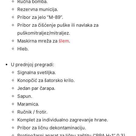
Ručna bomba.
Rezervna municija.
Pribor za jelo ”M-89”.
Pribor za čišćenje puške ili navlaka za
puškomitraljez/mitraljez.
Maskirna mreža za
šlem
.
Hleb.
U prednjoj pregradi:
Signalna svetiljka.
Konopčić za šatorsko krilo.
Jedan par čarapa.
Sapun.
Maramica.
Ručnik / frotir.
Komplet za individualno zagrevanje hrane.
Pribor za ličnu dekontaminaciju.
Protipožarni aparat za ličnu zaštitu (’’PPA H-1’’ 0,3).