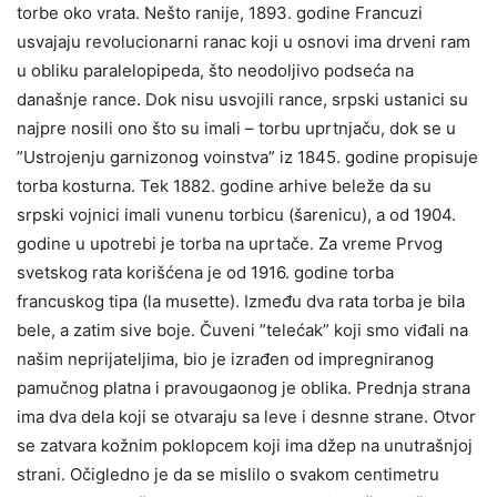
torbe oko vrata. Nešto ranije, 1893. godine Francuzi
usvajaju revolucionarni ranac koji u osnovi ima drveni ram
u obliku paralelopipeda, što neodoljivo podseća na
današnje rance. Dok nisu usvojili rance, srpski ustanici su
najpre nosili ono što su imali – torbu uprtnjaču, dok se u
”Ustrojenju garnizonog voinstva” iz 1845. godine propisuje
torba kosturna. Tek 1882. godine arhive beleže da su
srpski vojnici imali vunenu torbicu (šarenicu), a od 1904.
godine u upotrebi je torba na uprtače. Za vreme Prvog
svetskog rata korišćena je od 1916. godine torba
francuskog tipa (la musette). Između dva rata torba je bila
bele, a zatim sive boje. Čuveni ”telećak” koji smo viđali na
našim neprijateljima, bio je izrađen od impregniranog
pamučnog platna i pravougaonog je oblika. Prednja strana
ima dva dela koji se otvaraju sa leve i desnne strane. Otvor
se zatvara kožnim poklopcem koji ima džep na unutrašnjoj
strani. Očigledno je da se mislilo o svakom centimetru