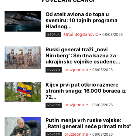
Od stelt aviona do topa u
svemiru: 10 tajnih programa
Hladnog...
Uroš Bogdanović
-
08/08/2026
ISTORIJA
Ruski general traži „novi
Nirnberg“: Smrtna kazna za
ukrajinske vojnike osuđene...
oruzjeonline
-
06/08/2026
NOVOSTI
Kijev prvi put otkrio razmere
stranih snaga: 16.000 boraca iz
72...
oruzjeonline
-
06/08/2026
NOVOSTI
Putin menja vrh ruske vojske:
„Ratni generali neće primati mito“
oruzjeonline
-
06/08/2026
NOVOSTI