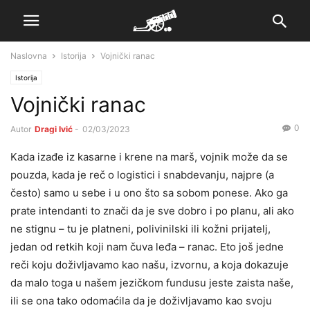
Naslovna
Istorija
Vojnički ranac
Istorija
Vojnički ranac
0
Autor
Dragi Ivić
-
02/03/2023
Kada izađe iz kasarne i krene na marš, vojnik može da se
pouzda, kada je reč o logistici i snabdevanju, najpre (a
često) samo u sebe i u ono što sa sobom ponese. Ako ga
prate intendanti to znači da je sve dobro i po planu, ali ako
ne stignu – tu je platneni, polivinilski ili kožni prijatelj,
jedan od retkih koji nam čuva leđa – ranac. Eto još jedne
reči koju doživljavamo kao našu, izvornu, a koja dokazuje
da malo toga u našem jezičkom fundusu jeste zaista naše,
ili se ona tako odomaćila da je doživljavamo kao svoju