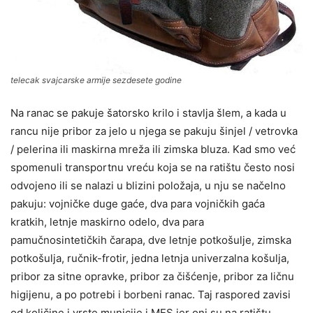
telecak svajcarske armije sezdesete godine
Na ranac se pakuje šatorsko krilo i stavlja šlem, a kada u
rancu nije pribor za jelo u njega se pakuju šinjel / vetrovka
/ pelerina ili maskirna mreža ili zimska bluza. Kad smo već
spomenuli transportnu vreću koja se na ratištu često nosi
odvojeno ili se nalazi u blizini položaja, u nju se načelno
pakuju: vojničke duge gaće, dva para vojničkih gaća
kratkih, letnje maskirno odelo, dva para
pamučnosintetičkih čarapa, dve letnje potkošulje, zimska
potkošulja, ručnik-frotir, jedna letnja univerzalna košulja,
pribor za sitne opravke, pribor za čišćenje, pribor za ličnu
higijenu, a po potrebi i borbeni ranac. Taj raspored zavisi
od količine i vrste municije i MES jer oni su na ratištu