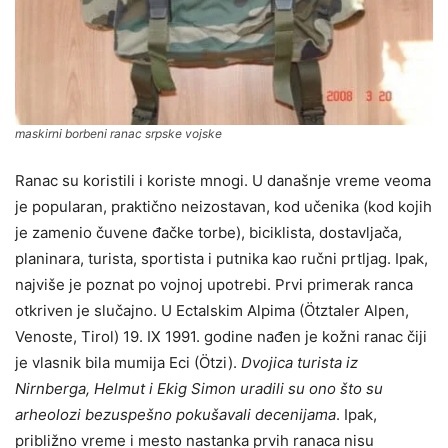
maskirni borbeni ranac srpske vojske
Ranac su koristili i koriste mnogi. U današnje vreme veoma
je popularan, praktično neizostavan, kod učenika (kod kojih
je zamenio čuvene đačke torbe), biciklista, dostavljača,
planinara, turista, sportista i putnika kao ručni prtljag. Ipak,
najviše je poznat po vojnoj upotrebi. Prvi primerak ranca
otkriven je slučajno. U Ectalskim Alpima (Ötztaler Alpen,
Venoste, Tirol) 19. IX 1991. godine nađen je kožni ranac čiji
je vlasnik bila mumija Eci (Ötzi).
Dvojica turista iz
Nirnberga, Helmut i Ekig Simon uradili su ono što su
arheolozi bezuspešno pokušavali decenijama
. Ipak,
približno vreme i mesto nastanka prvih ranaca nisu