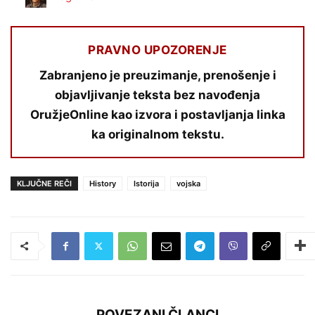
PRAVNO UPOZORENJE
Zabranjeno je preuzimanje, prenošenje i
objavljivanje teksta bez navođenja
OružjeOnline kao izvora i postavljanja linka
ka originalnom tekstu.
KLJUČNE REČI
History
Istorija
vojska
POVEZANI ČLANCI