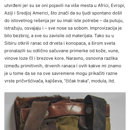
utvrđeni jer su se oni pojavili na više mesta u Africi, Evropi,
Aziji i Sredjoj Americi, što znači da su ljudi spontano došli
do istovetnog rešenja jer su imali iste potrebe – da putuju,
istražuju, osvajaju i – sve nose sa sobom. Improvizacija je
bilo bezbroj, a sve su zavisile od materijala. Tako su u
Sibiru otkrili ranac od drveta i konopaca, a širom sveta
pronalazili su odlično sačuvane primerke od kože, vune,
vinove loze (!) i brezove kore. Naravno, osnovna razlika
između primitivnih, drvenih ranaca i ovih kakve mi znamo
je u tome da se na ove savremene mogu prikačiti razne
vrste pričvršćivača, kajiševa, ”čičak traka”, modula, itd.