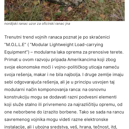
nordijski ranac uzor za oficirski ranac jna
Trenutni trend vojnih ranaca poznat je po skraćenici
”M.O.L.L.E” ( ”Modular Lightweight Load-carrying
Equipment”) – modularna laka oprema za prenosive terete.
Primat u ovom razvoju pripada Amerikancima koji zbog
svoje ekonomske moći i vojno-političkog uticaja nameću
svoja rešenja, makar i ne bila najbolja. I druge zemlje imaju
sebi odgovarajuća rešenja, ali je u principu usvojen taj
modularni način komponovanja ranca: na osnovnu
konstrukciju mogu se dodavati razni podvesni elementi
koji služe stalno ili privremeno za najrazličitiju opremu, od
one neborbene do izrazito borbene. Tako se sada na rancu
savremenog vojnika mogu videti razne elektronske
instalacije, ali i ubojna sredstva, veš, hrana, tečnost, itd,