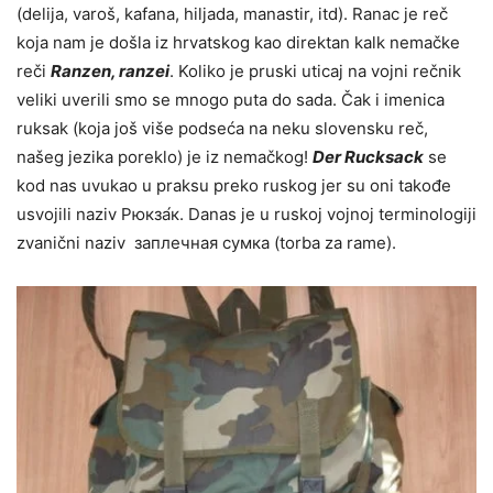
(delija, varoš, kafana, hiljada, manastir, itd). Ranac je reč
koja nam je došla iz hrvatskog kao direktan kalk nemačke
reči
Ranzen, ranzei
. Koliko je pruski uticaj na vojni rečnik
veliki uverili smo se mnogo puta do sada. Čak i imenica
ruksak (koja još više podseća na neku slovensku reč,
našeg jezika poreklo) je iz nemačkog!
Der Rucksack
se
kod nas uvukao u praksu preko ruskog jer su oni takođe
usvojili naziv Рюкза́к. Danas je u ruskoj vojnoj terminologiji
zvanični naziv заплечная сумка (torba za rame).