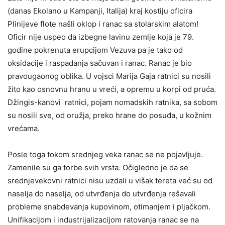
(danas Ekolano u Kampanji, Italija) kraj kostiju oficira
Plinijeve flote našli oklop i ranac sa stolarskim alatom!
Oficir nije uspeo da izbegne lavinu zemlje koja je 79.
godine pokrenuta erupcijom Vezuva pa je tako od
oksidacije i raspadanja sačuvan i ranac. Ranac je bio
pravougaonog oblika. U vojsci Marija Gaja ratnici su nosili
žito kao osnovnu hranu u vreći, a opremu u korpi od pruća.
Džingis-kanovi ratnici, pojam nomadskih ratnika, sa sobom
su nosili sve, od oružja, preko hrane do posuđa, u kožnim
vrećama.
Posle toga tokom srednjeg veka ranac se ne pojavljuje.
Zamenile su ga torbe svih vrsta. Očigledno je da se
srednjevekovni ratnici nisu uzdali u višak tereta već su od
naselja do naselja, od utvrđenja do utvrđenja rešavali
probleme snabdevanja kupovinom, otimanjem i pljačkom.
Unifikacijom i industrijalizacijom ratovanja ranac se na