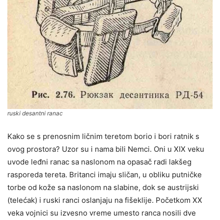
ruski desantni ranac
Kako se s prenosnim ličnim teretom borio i bori ratnik s
ovog prostora? Uzor su i nama bili Nemci. Oni u XIX veku
uvode leđni ranac sa naslonom na opasač radi lakšeg
rasporeda tereta. Britanci imaju sličan, u obliku putničke
torbe od kože sa naslonom na slabine, dok se austrijski
(telećak) i ruski ranci oslanjaju na fišeklije. Početkom XX
veka vojnici su izvesno vreme umesto ranca nosili dve