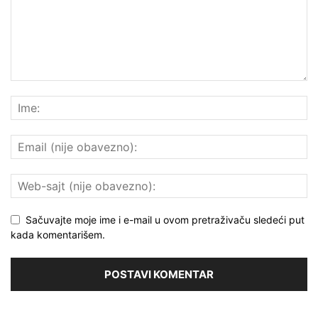
Sačuvajte moje ime i e-mail u ovom pretraživaču sledeći put
kada komentarišem.