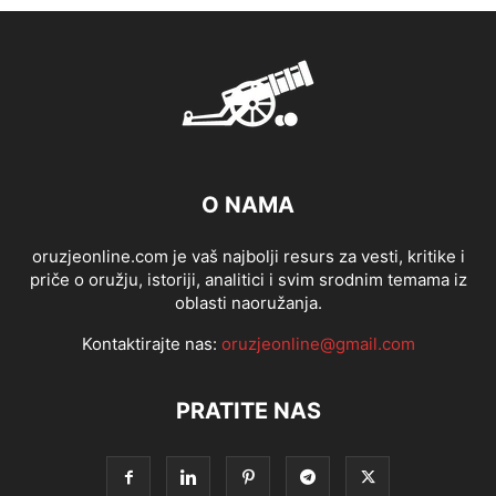
O NAMA
oruzjeonline.com je vaš najbolji resurs za vesti, kritike i
priče o oružju, istoriji, analitici i svim srodnim temama iz
oblasti naoružanja.
Kontaktirajte nas:
oruzjeonline@gmail.com
PRATITE NAS