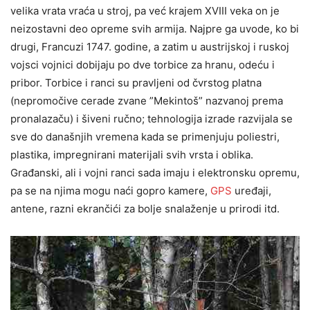
velika vrata vraća u stroj, pa već krajem XVIII veka on je
neizostavni deo opreme svih armija. Najpre ga uvode, ko bi
drugi, Francuzi 1747. godine, a zatim u austrijskoj i ruskoj
vojsci vojnici dobijaju po dve torbice za hranu, odeću i
pribor. Torbice i ranci su pravljeni od čvrstog platna
(nepromočive cerade zvane ”Mekintoš” nazvanoj prema
pronalazaču) i šiveni ručno; tehnologija izrade razvijala se
sve do današnjih vremena kada se primenjuju poliestri,
plastika, impregnirani materijali svih vrsta i oblika.
Građanski, ali i vojni ranci sada imaju i elektronsku opremu,
pa se na njima mogu naći gopro kamere,
GPS
uređaji,
antene, razni ekrančići za bolje snalaženje u prirodi itd.