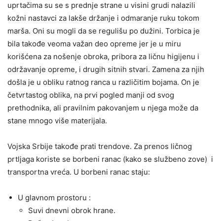
uprtačima su se s prednje strane u visini grudi nalazili
kožni nastavci za lakše držanje i odmaranje ruku tokom
marša. Oni su mogli da se regulišu po dužini. Torbica je
bila takođe veoma važan deo opreme jer je u miru
korišćena za nošenje obroka, pribora za ličnu higijenu i
održavanje opreme, i drugih sitnih stvari. Zamena za njih
došla je u obliku ratnog ranca u različitim bojama. On je
četvrtastog oblika, na prvi pogled manji od svog
prethodnika, ali pravilnim pakovanjem u njega može da
stane mnogo više materijala.
Vojska Srbije takođe prati trendove. Za prenos ličnog
prtljaga koriste se borbeni ranac (kako se službeno zove) i
transportna vreća. U borbeni ranac staju:
U glavnom prostoru :
Suvi dnevni obrok hrane.