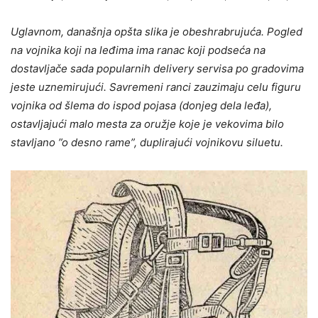
Uglavnom, današnja opšta slika je obeshrabrujuća. Pogled
na vojnika koji na leđima ima ranac koji podseća na
dostavljače sada popularnih delivery servisa po gradovima
jeste uznemirujući. Savremeni ranci zauzimaju celu figuru
vojnika od šlema do ispod pojasa (donjeg dela leđa),
ostavljajući malo mesta za oružje koje je vekovima bilo
stavljano ”o desno rame”, duplirajući vojnikovu siluetu.