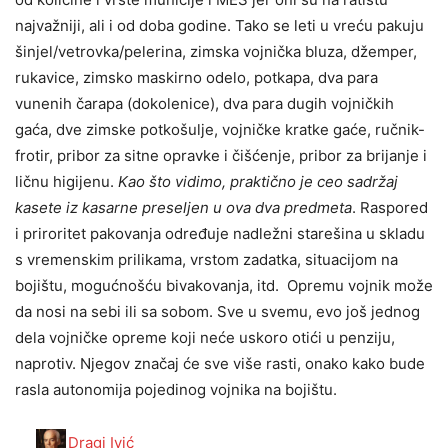
najvažniji, ali i od doba godine. Tako se leti u vreću pakuju
šinjel/vetrovka/pelerina, zimska vojnička bluza, džemper,
rukavice, zimsko maskirno odelo, potkapa, dva para
vunenih čarapa (dokolenice), dva para dugih vojničkih
gaća, dve zimske potkošulje, vojničke kratke gaće, ručnik-
frotir, pribor za sitne opravke i čišćenje, pribor za brijanje i
ličnu higijenu.
Kao što vidimo, praktično je ceo sadržaj
kasete iz kasarne preseljen u ova dva predmeta
. Raspored
i priroritet pakovanja određuje nadležni starešina u skladu
s vremenskim prilikama, vrstom zadatka, situacijom na
bojištu, mogućnošću bivakovanja, itd. Opremu vojnik može
da nosi na sebi ili sa sobom. Sve u svemu, evo još jednog
dela vojničke opreme koji neće uskoro otići u penziju,
naprotiv. Njegov značaj će sve više rasti, onako kako bude
rasla autonomija pojedinog vojnika na bojištu.
Dragi Ivić