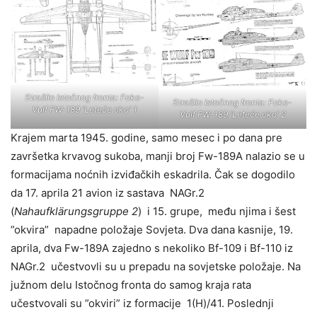
Strašilo Istočnog fronta: Foke-
Strašilo Istočnog fronta: Foke-
Vulf FW-189 'Leteće oko' 1
Vulf FW-189 'Leteće oko' 2
Krajem marta 1945. godine, samo mesec i po dana pre
završetka krvavog sukoba, manji broj Fw-189A nalazio se u
formacijama noćnih izviđačkih eskadrila. Čak se dogodilo
da 17. aprila 21 avion iz sastava NAGr.2
(
Nahaufklärungsgruppe 2
) i 15. grupe, među njima i šest
”okvira” napadne položaje Sovjeta. Dva dana kasnije, 19.
aprila, dva Fw-189A zajedno s nekoliko Bf-109 i Bf-110 iz
NAGr.2 učestvovli su u prepadu na sovjetske položaje. Na
južnom delu Istočnog fronta do samog kraja rata
učestvovali su ”okviri” iz formacije 1(Н)/41. Poslednji