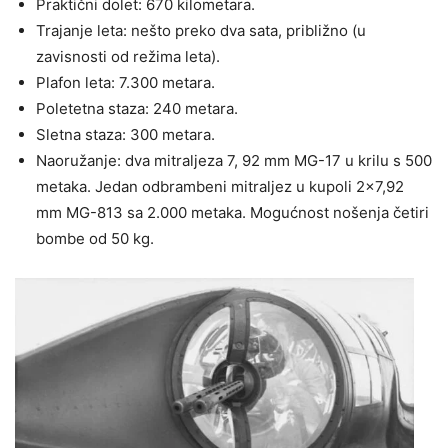
Praktični dolet: 670 kilometara.
Trajanje leta: nešto preko dva sata, približno (u
zavisnosti od režima leta).
Plafon leta: 7.300 metara.
Poletetna staza: 240 metara.
Sletna staza: 300 metara.
Naoružanje: dva mitraljeza 7, 92 mm MG-17 u krilu s 500
metaka. Jedan odbrambeni mitraljez u kupoli 2×7,92
mm MG-813 sa 2.000 metaka. Mogućnost nošenja četiri
bombe od 50 kg.