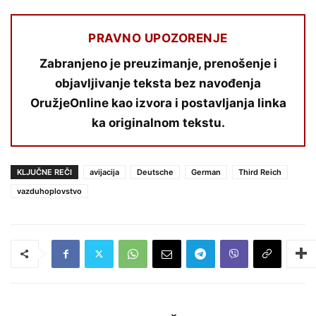
PRAVNO UPOZORENJE
Zabranjeno je preuzimanje, prenošenje i
objavljivanje teksta bez navođenja
OružjeOnline kao izvora i postavljanja linka
ka originalnom tekstu.
KLJUČNE REČI
avijacija
Deutsche
German
Third Reich
vazduhoplovstvo