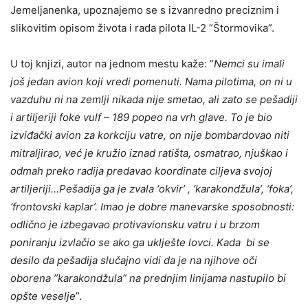
Jemeljanenka, upoznajemo se s izvanredno preciznim i
slikovitim opisom života i rada pilota IL-2 ”Štormovika”.
U toj knjizi, autor na jednom mestu kaže: ”
Nemci su imali
još jedan avion koji vredi pomenuti. Nama pilotima, on ni u
vazduhu ni na zemlji nikada nije smetao, ali zato se pešadiji
i artiljeriji foke vulf – 189 popeo na vrh glave. To je bio
izviđački avion za korkciju vatre, on nije bombardovao niti
mitraljirao, već je kružio iznad ratišta, osmatrao, njuškao i
odmah preko radija predavao koordinate ciljeva svojoj
artiljeriji…Pešadija ga je zvala ‘okvir’ , ‘karakondžula’, ‘foka’,
‘frontovski kaplar’. Imao je dobre manevarske sposobnosti:
odlično je izbegavao protivavionsku vatru i u brzom
poniranju izvlačio se ako ga uklješte lovci. Kada bi se
desilo da pešadija slučajno vidi da je na njihove oči
oborena ”karakondžula” na prednjim linijama nastupilo bi
opšte veselje
”.