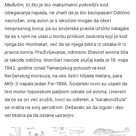
Međutim, to što je bio maksimalno pokretljiv kod
izbegavanja napada, ne znači da je bio bezopasan!
Odlično
naoružan, ovaj avion je s lakoćom mogao da obori
neopreznog lovca, pa su sovjetska pravila izričito nalagala
da se s njim ne ulazi u borbu prilikom zaokreta koji je kod
njega bio minimalan, već da se njega pikira iz oblaka ili iz
pravca sunca. Preživljavanje, odnosno žilavost aviona bila
je takođe odlična. Istoričari navode slučaj kada je 19. maja
1942. godine iznad Tamanjskog poluostrva kod
Kerčanskog moreuza, na oko četiri hiljade metara, para
MiG-3 napala jedan Fw-189A. Sovjetski lovci su uspeli da
levi motor topovskom paljbom odvale od aviona. Uvereni
da će se on već srušiti, lovci su odleteli, a ”karakondžula”
se vratila na svoj aerodrom. Dešavalo se da izgubi i deo
vertikalca pa da ostane upravljiv.