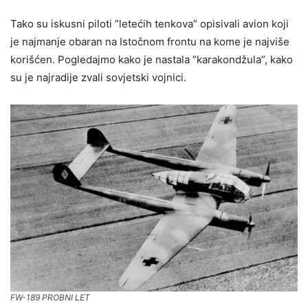
Tako su iskusni piloti ”letećih tenkova” opisivali avion koji
je najmanje obaran na Istočnom frontu na kome je najviše
korišćen. Pogledajmo kako je nastala ”karakondžula”, kako
su je najradije zvali sovjetski vojnici.
FW-189 PROBNI LET