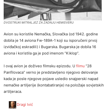
DVOSTRUKI MITRALJEZ ZA ZADNJU HEMISVERU
Avion su koristile Nemačka, Slovačka (od 1942. godine
dobila je 14 aviona Fw-189A-1 koji su isporučeni prvoj
izviđačkoj eskradili) i Bugarska. Bugarska je dobila 16
aviona i koristila ga je pod imenom ”Kiklop”.
I ovaj avion je doživeo filmsku epizodu. U
filmu
”28
Panfilovaca” verno je predstavljeno njegovo delovanje
kada je posle njegove pojave usledio snajperski napad
nemačke artiljerije (kontabatiranje) na položaje sovjetskih
artiljeraca.
Dragi Ivić