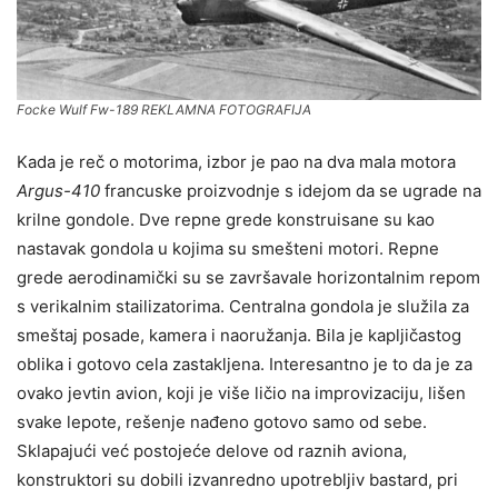
Focke Wulf Fw-189 REKLAMNA FOTOGRAFIJA
Kada je reč o motorima, izbor je pao na dva mala motora
Argus-410
francuske proizvodnje s idejom da se ugrade na
krilne gondole. Dve repne grede konstruisane su kao
nastavak gondola u kojima su smešteni motori. Repne
grede aerodinamički su se završavale horizontalnim repom
s verikalnim stailizatorima. Centralna gondola je služila za
smeštaj posade, kamera i naoružanja. Bila je kapljičastog
oblika i gotovo cela zastakljena. Interesantno je to da je za
ovako jevtin avion, koji je više ličio na improvizaciju, lišen
svake lepote, rešenje nađeno gotovo samo od sebe.
Sklapajući već postojeće delove od raznih aviona,
konstruktori su dobili izvanredno upotrebljiv bastard, pri