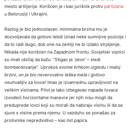
mesto artiljerije. Korišćen je i kao jurišnik protiv
partizana
u Belorusiji i Ukrajini.
Razlog je bio jednostavan: minimalna brzina mu je
dozvoljavala da gotovo lebdi iznad neke sumnjive pozicije i
da to radi dugo, dok one na zemlji ne bi izdalo strpljenje.
Nikada nije korišćen na Zapadnom frontu. Sovjetski vojnici
su imali običaj da kažu: ”Stigao je
‘okvir’
– sledi
bombardovanje”.
Uprokos svome krhkom izgledu i maloj
brzini, on je bio neverovatno teška meta i gotovo
neuhvatljiv za lovce!
Imao je izvanrednu upravljivost na
velikim visinama. Pilot je lako izbegavao napade lovaca
izvodeći horizontalne manevre jer njih nisu mogli da
preduprede lovci koji su morali da nabiraju visinu ili da se
sjure s visine prema njemu. U vazduhu se ponašao za
protivnike nepredvidivo – kao list papira.