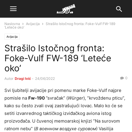
Naslovna
Avijacija
Strašilo Istočnog fronta: Foke-Vulf FW-189
‘Leteće oko’
Avijacija
Strašilo Istočnog fronta:
Foke-Vulf FW-189 ‘Leteće
oko’
0
Autor
Dragi Ivić
-
24/06/2022
Svi ljubitelji avijacije pri pomenu marke Foke-Vulf najpre
pomisle na
Fw-190
”svračak” (
Würger
), ”krvoždenu pticu”,
kako su često zvali ovaj zastrašujući lovac. Malo ko će se
setiti izvanrednog taktičkog izviđačkog aviona istog
proizvođača. U čuvenoj memoarskoj knjizi ”Na surovom
ratnom nebu” (
В военном воздухе суровом
) Vasilija