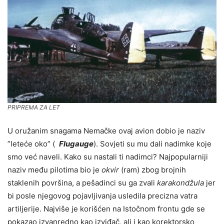
PRIPREMA ZA LET
U oružanim snagama Nemačke ovaj avion dobio je naziv
”leteće oko” (
Flugauge
). Sovjeti su mu dali nadimke koje
smo već naveli. Kako su nastali ti nadimci? Najpopularniji
naziv među pilotima bio je
okvir
(ram) zbog brojnih
staklenih površina, a pešadinci su ga zvali
karakondžula
jer
bi posle njegovog pojavljivanja usledila precizna vatra
artiljerije. Najviše je korišćen na Istočnom frontu gde se
pokazao izvanredno kao izviđač, ali i kao korektorsko