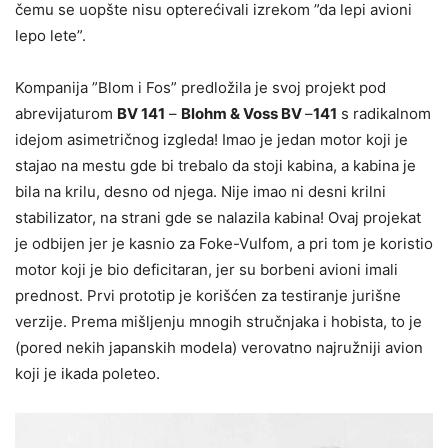
čemu se uopšte nisu opterećivali izrekom ”da lepi avioni
lepo lete”.
Kompanija ”Blom i Fos” predložila je svoj projekt pod
abrevijaturom
BV 141
–
Blohm & Voss BV
–
141
s radikalnom
idejom asimetričnog izgleda! Imao je jedan motor koji je
stajao na mestu gde bi trebalo da stoji kabina, a kabina je
bila na krilu, desno od njega. Nije imao ni desni krilni
stabilizator, na strani gde se nalazila kabina! Ovaj projekat
je odbijen jer je kasnio za Foke-Vulfom, a pri tom je koristio
motor koji je bio deficitaran, jer su borbeni avioni imali
prednost. Prvi prototip je korišćen za testiranje jurišne
verzije. Prema mišljenju mnogih stručnjaka i hobista, to je
(pored nekih japanskih modela) verovatno najružniji avion
koji je ikada poleteo.