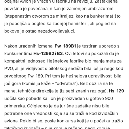
očajna! Avion je vraćen u fabriku na reviziju. Zastakljena
površina je povećana, nišan je zamenjen ambrazurom
(stepenastim otvorom za mitraljez, kao na bunkerima) što
je poboljšalo pogled ka zadnjoj hemisferi, ali pogled na
bokove je ostao nezadovoljavajući.
Nakon urađenih izmena,
Fw
–
189B1
je testiran uporedo s
konkurentima
Hs
–
129B2 i B3
. Ovi letovi su pokazali da je
kompaktni jednosed Hešnelove fabrike bio manja meta za
PVO, ali je vidljivost s pilotskog sedišta bila lošija nego kod
prvobitnog Fw-189. Pri tom je hešnelova upravljivost bila
još gora (komisija kaže – ”odvratna”). Bez obzira na te
mane, tehnička direkcija je (iz sebi znanih razloga),
Hs
–
129
uočila kao pobednika i on je proizveden u gotovo 900
primeraka. Očigledno je da jurišne zadatke nisu bile
potrebne one vrednosti koje su se tražile kod izviđačkih
aviona. Reklo bi se, posle konkursa koji je u početku tražio
taktičkog izviđača – nije kom je rečeno, nego kom je