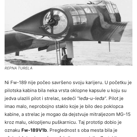
REPNA TURELA
Ni Fw-189 nije počeo savršeno svoju karijeru. U početku je
pilotska kabina bila neka vrsta oklopne kapsule u koju su
jedva ulazili pilot i strelac, sedeći
”leđa-u-leđa”
. Pilot je
imao malo, neprobojno staklo koje je bilo deo poklopca
kabine, a strelac je mogao da dejstvuje mitraljezom MG-15
kroz malu, oklopljenu puškarnicu. Taj prototip dobio je
oznaku
Fw-189V1b
. Preglednost s oba mesta bila je