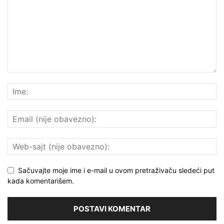
Sačuvajte moje ime i e-mail u ovom pretraživaču sledeći put
kada komentarišem.