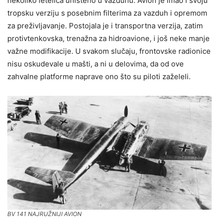
nekoliko letelica uništeno u vazduhu. Avion je imao i svoju
tropsku verziju s posebnim filterima za vazduh i opremom
za preživljavanje. Postojala je i transportna verzija, zatim
protivtenkovska, trenažna za hidroavione, i još neke manje
važne modifikacije. U svakom slučaju, frontovske radionice
nisu oskudevale u mašti, a ni u delovima, da od ove
zahvalne platforme naprave ono što su piloti zaželeli.
BV 141 NAJRUŽNIJI AVION