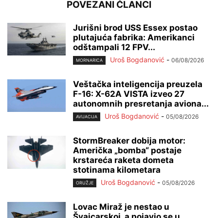
POVEZANI ČLANCI
Jurišni brod USS Essex postao
plutajuća fabrika: Amerikanci
odštampali 12 FPV...
Uroš Bogdanović
-
06/08/2026
MORNARICA
Veštačka inteligencija preuzela
F-16: X-62A VISTA izveo 27
autonomnih presretanja aviona...
Uroš Bogdanović
-
05/08/2026
AVIJACIJA
StormBreaker dobija motor:
Američka „bomba“ postaje
krstareća raketa dometa
stotinama kilometara
Uroš Bogdanović
-
05/08/2026
ORUŽJE
Lovac Miraž je nestao u
Švajcarskoj, a pojavio se u