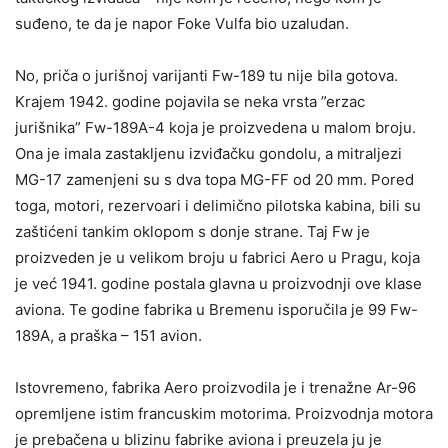
suđeno, te da je napor Foke Vulfa bio uzaludan.
No, priča o jurišnoj varijanti Fw-189 tu nije bila gotova.
Krajem 1942. godine pojavila se neka vrsta ”erzac
jurišnika” Fw-189A-4 koja je proizvedena u malom broju.
Ona je imala zastakljenu izviđačku gondolu, a mitraljezi
MG-17 zamenjeni su s dva topa MG-FF od 20 mm. Pored
toga, motori, rezervoari i delimično pilotska kabina, bili su
zaštićeni tankim oklopom s donje strane. Taj Fw je
proizveden je u velikom broju u fabrici Aero u Pragu, koja
je već 1941. godine postala glavna u proizvodnji ove klase
aviona. Te godine fabrika u Bremenu isporučila je 99 Fw-
189A, a praška – 151 avion.
Istovremeno, fabrika Aero proizvodila je i trenažne Ar-96
opremljene istim francuskim motorima. Proizvodnja motora
je prebačena u blizinu fabrike aviona i preuzela ju je