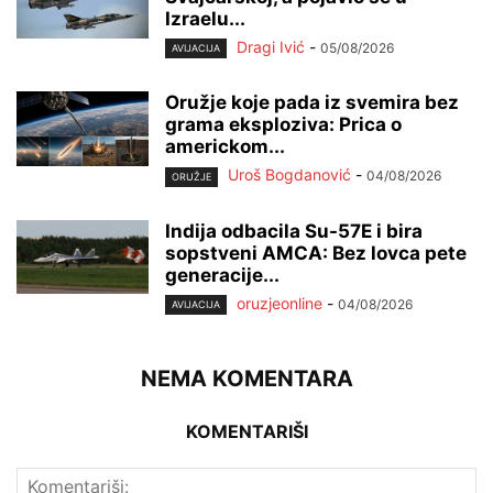
Izraelu...
Dragi Ivić
-
05/08/2026
AVIJACIJA
Oružje koje pada iz svemira bez
grama eksploziva: Prica o
americkom...
Uroš Bogdanović
-
04/08/2026
ORUŽJE
Indija odbacila Su-57E i bira
sopstveni AMCA: Bez lovca pete
generacije...
oruzjeonline
-
04/08/2026
AVIJACIJA
NEMA KOMENTARA
KOMENTARIŠI