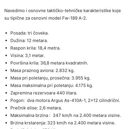
Navedimo i osnovne taktičko-tehničke karakteristike koje
su tipične za osnovni model Fw-189 A-2.
Posada: tri čoveka.
Dužina: 12 metara.
Raspon krila: 18,4 metra.
Visina: 3,1 metar.
Površina krila: 36,8 metara kvadratnih.
Masa praznog aviona: 2.832 kg.
Masa pri poletanju, prosečna: 3.955 kg.
Masa maksimalna pri poletanju: 4.175 kg.
Zapremina rezervoara 440 litara.
Pogon: dva motora Argus As-410A-1, 2×12 cilindrični.
Prečnik elise: 2,6 metara.
Maksimalna brzina : 347 km/h na 2.400 metara visine.
Brzina krstarenja: 323 km/h na 2.400 metara visine.