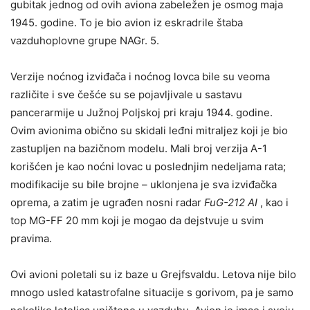
gubitak jednog od ovih aviona zabeležen je osmog maja
1945. godine. To je bio avion iz eskradrile štaba
vazduhoplovne grupe NAGr. 5.
Verzije noćnog izviđača i noćnog lovca bile su veoma
različite i sve češće su se pojavljivale u sastavu
pancerarmije u Južnoj Poljskoj pri kraju 1944. godine.
Ovim avionima obično su skidali leđni mitraljez koji je bio
zastupljen na bazičnom modelu. Mali broj verzija A-1
korišćen je kao noćni lovac u poslednjim nedeljama rata;
modifikacije su bile brojne – uklonjena je sva izviđačka
oprema, a zatim je ugrađen nosni radar
FuG-212 AI
, kao i
top MG-FF 20 mm koji je mogao da dejstvuje u svim
pravima.
Ovi avioni poletali su iz baze u Grejfsvaldu. Letova nije bilo
mnogo usled katastrofalne situacije s gorivom, pa je samo