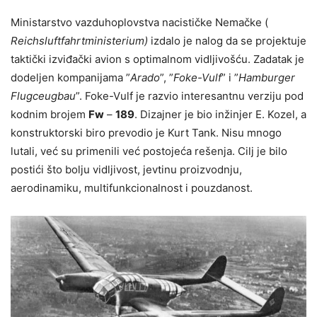
Ministarstvo vazduhoplovstva nacističke Nemačke (
Reichsluftfahrtministerium)
izdalo je nalog da se projektuje
taktički izviđački avion s optimalnom vidljivošću. Zadatak je
dodeljen kompanijama ”
Arado
”, ”
Foke-Vulf
” i ”
Hamburger
Flugceugbau
”. Foke-Vulf je razvio interesantnu verziju pod
kodnim brojem
Fw
–
189
. Dizajner je bio inžinjer E. Kozel, a
konstruktorski biro prevodio je Kurt Tank. Nisu mnogo
lutali, već su primenili već postojeća rešenja. Cilj je bilo
postići što bolju vidljivost, jevtinu proizvodnju,
aerodinamiku, multifunkcionalnost i pouzdanost.