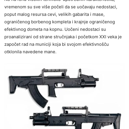
vremenom su sve više počeli da se uočavaju nedostaci,
poput malog resursa cevi, velikih gabarita i mase,
ograničenog borbenog kompleta i krajnje ograničenog
efektivnog dometa na kopnu. Uočeni nedostaci su
proanalizirani od strane stručnjaka i početkom XXI veka je
započet rad na municiji koja bi svojom efektivnošču
otklonila navedene mane.