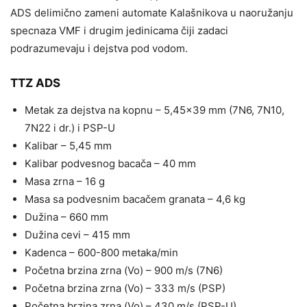
ADS delimično zameni automate Kalašnikova u naoružanju
specnaza VMF i drugim jedinicama čiji zadaci
podrazumevaju i dejstva pod vodom.
TTZ ADS
Metak za dejstva na kopnu – 5,45×39 mm (7N6, 7N10,
7N22 i dr.) i PSP-U
Kalibar – 5,45 mm
Kalibar podvesnog bacača – 40 mm
Masa zrna – 16 g
Masa sa podvesnim bacačem granata – 4,6 kg
Dužina – 660 mm
Dužina cevi – 415 mm
Kadenca – 600-800 metaka/min
Početna brzina zrna (Vo) – 900 m/s (7N6)
Početna brzina zrna (Vo) – 333 m/s (PSP)
Početna brzina zrna (Vo) – 430 m/s (PSP-U)