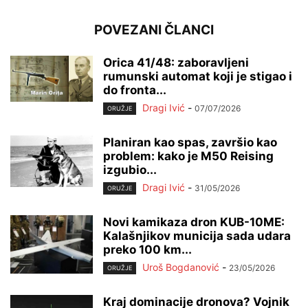
POVEZANI ČLANCI
Orica 41/48: zaboravljeni
rumunski automat koji je stigao i
do fronta...
Dragi Ivić
-
07/07/2026
ORUŽJE
Planiran kao spas, završio kao
problem: kako je M50 Reising
izgubio...
Dragi Ivić
-
31/05/2026
ORUŽJE
Novi kamikaza dron KUB-10ME:
Kalašnjikov municija sada udara
preko 100 km...
Uroš Bogdanović
-
23/05/2026
ORUŽJE
Kraj dominacije dronova? Vojnik