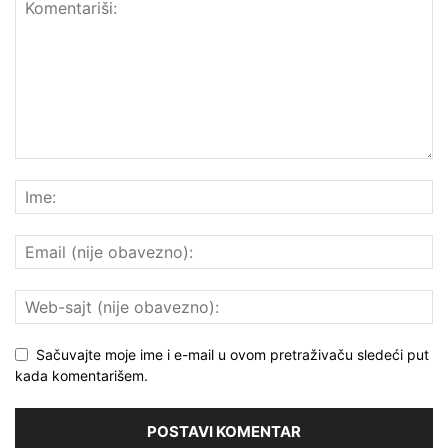
Sačuvajte moje ime i e-mail u ovom pretraživaču sledeći put
kada komentarišem.