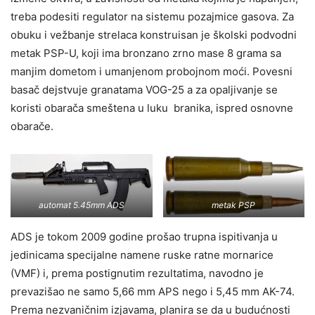
treba podesiti regulator na sistemu pozajmice gasova. Za
obuku i vežbanje strelaca konstruisan je školski podvodni
metak PSP-U, koji ima bronzano zrno mase 8 grama sa
manjim dometom i umanjenom probojnom moći. Povesni
basač dejstvuje granatama VOG-25 a za opaljivanje se
koristi obarača smeštena u luku branika, ispred osnovne
obarače.
automat 5.45mm ADS
metak PSP
ADS je tokom 2009 godine prošao trupna ispitivanja u
jedinicama specijalne namene ruske ratne mornarice
(VMF) i, prema postignutim rezultatima, navodno je
prevazišao ne samo 5,66 mm APS nego i 5,45 mm AK-74.
Prema nezvaničnim izjavama, planira se da u budućnosti