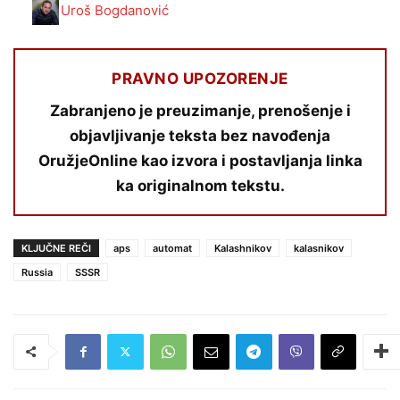
Uroš Bogdanović
PRAVNO UPOZORENJE
Zabranjeno je preuzimanje, prenošenje i
objavljivanje teksta bez navođenja
OružjeOnline kao izvora i postavljanja linka
ka originalnom tekstu.
KLJUČNE REČI
aps
automat
Kalashnikov
kalasnikov
Russia
SSSR