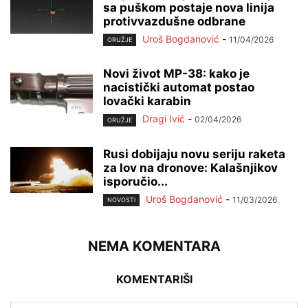
sa puškom postaje nova linija
protivvazdušne odbrane
Uroš Bogdanović
-
11/04/2026
ORUŽJE
Novi život MP-38: kako je
nacistički automat postao
lovački karabin
Dragi Ivić
-
02/04/2026
ORUŽJE
Rusi dobijaju novu seriju raketa
za lov na dronove: Kalašnjikov
isporučio...
Uroš Bogdanović
-
11/03/2026
NOVOSTI
NEMA KOMENTARA
KOMENTARIŠI