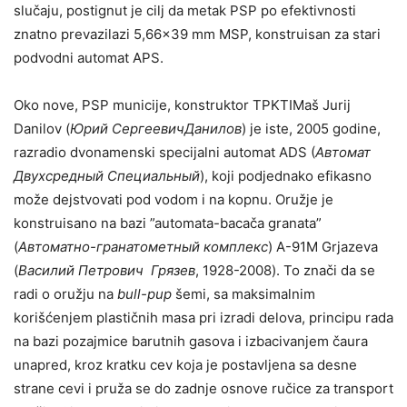
slučaju, postignut je cilj da metak PSP po efektivnosti
znatno prevazilazi 5,66×39 mm MSP, konstruisan za stari
podvodni automat APS.
Oko nove, PSP municije, konstruktor TPKTIMaš Jurij
Danilov (
Юрий Сергеевич
Данилов
) je iste, 2005 godine,
razradio dvonamenski specijalni automat ADS (
Автомат
Двухсредный Специальный
), koji podjednako efikasno
može dejstvovati pod vodom i na kopnu. Oružje je
konstruisano na bazi ”automata-bacača granata”
(
Автоматно-гранатометный комплекс
) А-91М Grjazeva
(
Василий Петрович Грязев
, 1928-2008). To znači da se
radi o oružju na
bull-pup
šemi, sa maksimalnim
korišćenjem plastičnih masa pri izradi delova, principu rada
na bazi pozajmice barutnih gasova i izbacivanjem čaura
unapred, kroz kratku cev koja je postavljena sa desne
strane cevi i pruža se do zadnje osnove ručice za transport