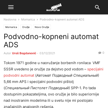
Naslovna
Mornarica
Podvodno-kopneni automat ADS
Mornarica
Oružje
Novo Oružje
Podvodno-kopneni automat
ADS
0
Autor
Uroš Bogdanović
-
03/12/2021
Tokom 1971 godine u naoružanje borbenih ronilaca VMF
SSSR uvedeno je oružje za dejstvo pod vodom –
specijalni
podvodni automat
(
Автомат Подводный Специальный
)
5,66 mm APS i specijalni podvodni pištolj
(
Специальный Пистолет Подводный
) SPP-1. Po tada
dostupnim pokazateljima, ovo oružje je bilo superiornije
nad inostranim modelima ili u svetu nije mi postojalo
značajnijih analognih rešenja.