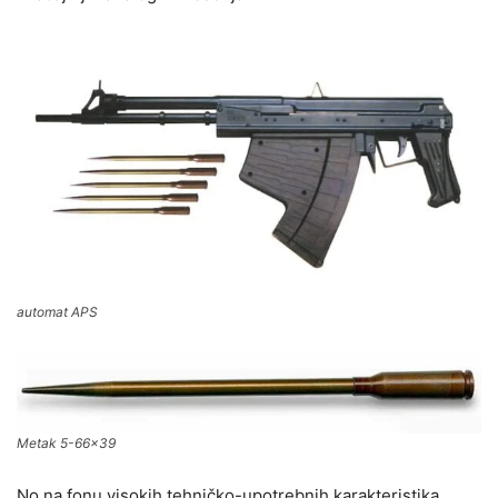
automat APS
Metak 5-66×39
No na fonu visokih tehničko-upotrebnih karakteristika,