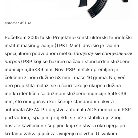
automat A91-M
Početkom 2005 tulski Projektno-konstruktorski tehnološki
institut mašinogradnje (TPKTIMaš) dovršio je rad na
specijalnom podvodnom metku (
подводный специальный
патрон
) PSP koji se bazirao na čauri standardne službene
municije 5,45×39 mm. Novi PSP metak opremljen je
čeličnim zrnom dužine 53 mm i mase 16 grama. No, veći
deo projektila nalazi se u čauri tako je ukupna dužina
metka identična sa dužinom službene municije 5,45×39
mm, što omogućava korišćenje standardnih okvira
automata AK-74. Pri dejstvu automata ADS municijom PSP
pod vodom, ispaljeni projektil se brzo stabilizuje zbog
nastale kavitacione šupljine koja se stvara oko njega pri
kretanju zahvaljujući zaravnjenju na vrhu. U svakom