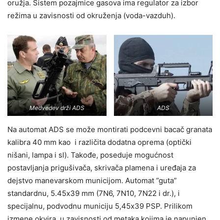
oružja. Sistem pozajmice gasova ima regulator za izbor
režima u zavisnosti od okruženja (voda-vazduh).
Medvedev drži ADS
ADS
Na automat ADS se može montirati podcevni bacač granata
kalibra 40 mm kao i različita dodatna oprema (optički
nišani, lampa i sl). Takođe, poseduje mogućnost
postavljanja prigušivača, skrivača plamena i uređaja za
dejstvo manevarskom municijom. Automat ”guta”
standardnu, 5.45х39 mm (7N6, 7N10, 7N22 i dr.), i
specijalnu, podvodnu municiju 5,45х39 PSP. Prilikom
izmene okvira, u zavisnosti od metaka kojima je napunjen,