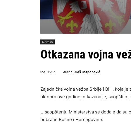
Novosti
Otkazana vojna ve
Autor:
Uroš Bogdanović
05/10/2021
Zajednička vojna vežba Srbije i BiH, koja je 
oktobra ove godine, otkazana je, saopštilo j
U saopštenju Ministarstva se dodaje da su 
odbrane Bosne i Hercegovine.