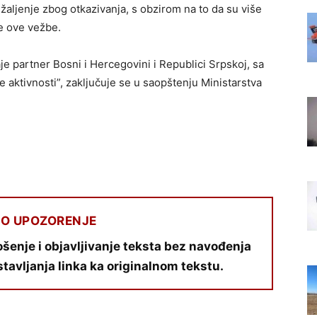
žaljenje zbog otkazivanja, s obzirom na to da su više
je ove vežbe.
e partner Bosni i Hercegovini i Republici Srpskoj, sa
 aktivnosti”, zaključuje se u saopštenju Ministarstva
O UPOZORENJE
šenje i objavljivanje teksta bez navođenja
stavljanja linka ka originalnom tekstu.