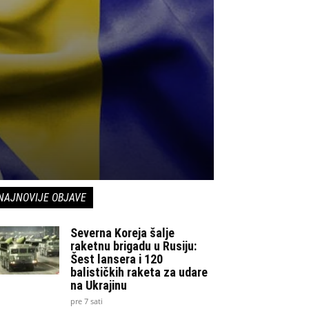
NAJNOVIJE OBJAVE
Severna Koreja šalje
raketnu brigadu u Rusiju:
Šest lansera i 120
balističkih raketa za udare
na Ukrajinu
pre 7 sati