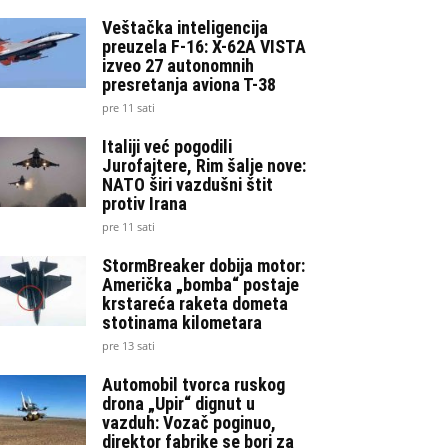
Veštačka inteligencija
preuzela F-16: X-62A VISTA
izveo 27 autonomnih
presretanja aviona T-38
pre 11 sati
Italiji već pogodili
Jurofajtere, Rim šalje nove:
NATO širi vazdušni štit
protiv Irana
pre 11 sati
StormBreaker dobija motor:
Američka „bomba“ postaje
krstareća raketa dometa
stotinama kilometara
pre 13 sati
Automobil tvorca ruskog
drona „Upir“ dignut u
vazduh: Vozač poginuo,
direktor fabrike se bori za