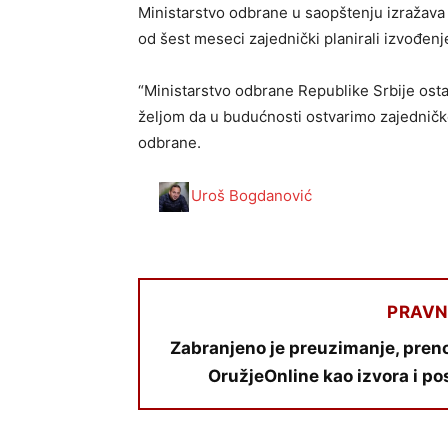
Ministarstvo odbrane u saopštenju izražava 
od šest meseci zajednički planirali izvođen
“Ministarstvo odbrane Republike Srbije ostaj
željom da u budućnosti ostvarimo zajedničke
odbrane.
Uroš Bogdanović
PRAVN
Zabranjeno je preuzimanje, preno
OružjeOnline kao izvora i po