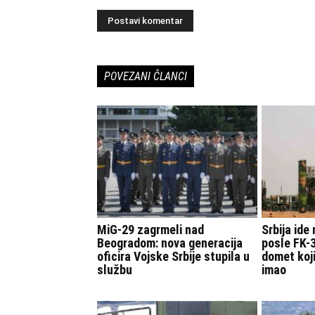
POVEZANI ČLANCI
MiG-29 zagrmeli nad
Srbija ide
Beogradom: nova generacija
posle FK-3
oficira Vojske Srbije stupila u
domet koji
službu
imao