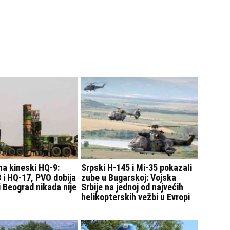
 na kineski HQ-9:
Srpski H-145 i Mi-35 pokazali
 i HQ-17, PVO dobija
zube u Bugarskoj: Vojska
 Beograd nikada nije
Srbije na jednoj od najvećih
helikopterskih vežbi u Evropi