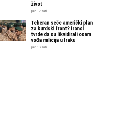
život
pre 12 sati
Teheran seče američki plan
za kurdski front? Iranci
tvrde da su likvidirali osam
vođa milicija u Iraku
pre 13 sati