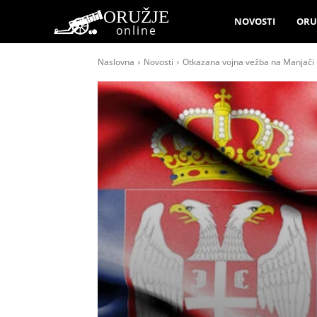
ORUŽJE
NOVOSTI
ORU
online
Naslovna
Novosti
Otkazana vojna vežba na Manjači