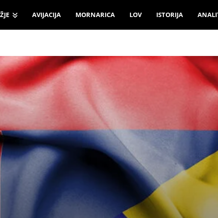
ŽJE
AVIJACIJA
MORNARICA
LOV
ISTORIJA
ANALI