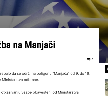
žba na Manjači
0
trebalo da se održi na poligonu “Manjača” od 9. do 16.
e Ministarstvo odbrane.
o otkazivanju vežbe obavešteni od Ministarstva