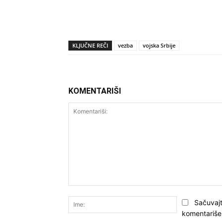
KLJUČNE REČI
vezba
vojska Srbije
KOMENTARIŠI
Komentariši:
Ime:
Sačuvajt
komentariše