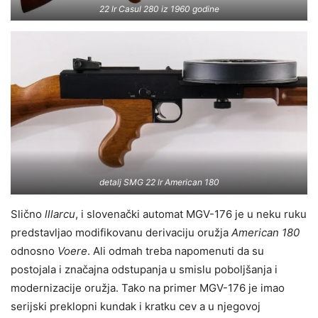
22 lr Casul 280 iz 1960 godine
detalj SMG 22 lr American 180
Slično
lllarcu
, i slovenački automat MGV-176 je u neku ruku
predstavljao modifikovanu derivaciju oružja
American 180
odnosno
Voere
. Ali odmah treba napomenuti da su
postojala i značajna odstupanja u smislu poboljšanja i
modernizacije oružja. Tako na primer MGV-176 je imao
serijski preklopni kundak i kratku cev a u njegovoj