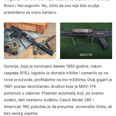
Bosni i Hercegovini. No, očito da ovo nije bilo oružje
predviđeno za vojnu karijeru.
MGV176
Gorenje, koje je osnovano daleke 1950 godine, nakon
raspada SFRJ, izgubilo je domaće tržište i usmerilo se na
nove proizvode, profitabilne na ino-tržištima. Ovaj gigant je
1997 postao deoničarsko društvo koje je MGV-176
potisnulo u zaborav. Plasman automata, koji, po svemu
sudeći, deli neslavnu sudbinu
Casull Model 280
i
American 180, pokušao je da preuzme slovenački Orbis, ali
bez većeg uspeha.