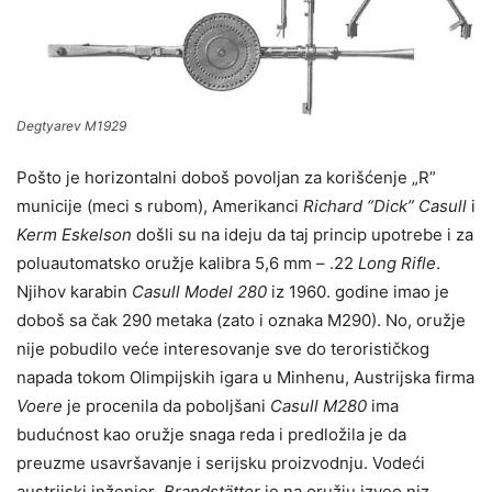
Degtyarev M1929
Pošto je horizontalni doboš povoljan za korišćenje „R”
municije (meci s rubom), Amerikanci
Richard “Dick” Casull
i
Kerm Eskelson
došli su na ideju da taj princip upotrebe i za
poluautomatsko oružje kalibra 5,6 mm – .22
Long Rifle
.
Njihov karabin
Casull Model 280
iz 1960. godine imao je
doboš sa čak 290 metaka (zato i oznaka M290). No, oružje
nije pobudilo veće interesovanje sve do terorističkog
napada tokom Olimpijskih igara u Minhenu, Austrijska firma
Voere
je procenila da poboljšani
Casull M280
ima
budućnost kao oružje snaga reda i predložila je da
preuzme usavršavanje i serijsku proizvodnju. Vodeći
austrijski inženjer
Brandstätter
je na oružju izveo niz