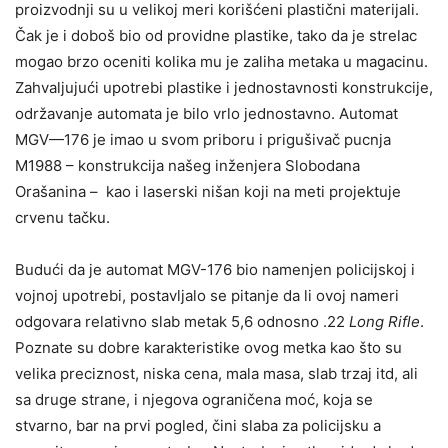
proizvodnji su u velikoj meri korišćeni plastični materijali.
Čak je i doboš bio od providne plastike, tako da je strelac
mogao brzo oceniti kolika mu je zaliha metaka u magacinu.
Zahvaljujući upotrebi plastike i jednostavnosti konstrukcije,
održavanje automata je bilo vrlo jednostavno. Automat
MGV—176 je imao u svom priboru i prigušivač pucnja
M1988 – konstrukcija našeg inženjera Slobodana
Orašanina – kao i laserski nišan koji na meti projektuje
crvenu tačku.
Budući da je automat MGV-176 bio namenjen policijskoj i
vojnoj upotrebi, postavljalo se pitanje da li ovoj nameri
odgovara relativno slab metak 5,6 odnosno .22
Long Rifle
.
Poznate su dobre karakteristike ovog metka kao što su
velika preciznost, niska cena, mala masa, slab trzaj itd, ali
sa druge strane, i njegova ograničena moć, koja se
stvarno, bar na prvi pogled, čini slaba za policijsku a