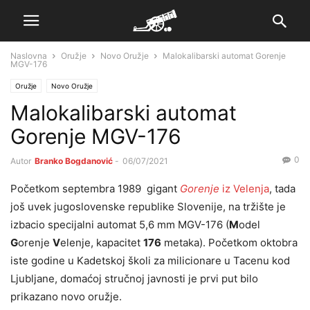
Naslovna
Oružje
Novo Oružje
Malokalibarski automat Gorenje
MGV-176
Oružje
Novo Oružje
Malokalibarski automat
Gorenje MGV-176
0
Autor
Branko Bogdanović
-
06/07/2021
Početkom septembra 1989 gigant
Gorenje
iz Velenja
, tada
još uvek jugoslovenske republike Slovenije, na tržište je
izbacio specijalni automat 5,6 mm MGV-176 (
M
odel
G
orenje
V
elenje, kapacitet
176
metaka). Početkom oktobra
iste godine u Kadetskoj školi za milicionare u Tacenu kod
Ljubljane, domaćoj stručnoj javnosti je prvi put bilo
prikazano novo oružje.