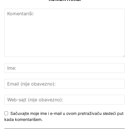
Sačuvajte moje ime i e-mail u ovom pretraživaču sledeći put
kada komentarišem.