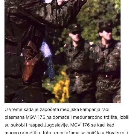
U vreme kada je započeta medijska kampanja radi
plasmana MGV-176 na domaće i međunarodno tržište, izbili
su sukobi i raspad Jugoslavije. MGV-176 se kad-kad
mogao primetiti u foto reportažama sa bojišta u Hrvatskoj i