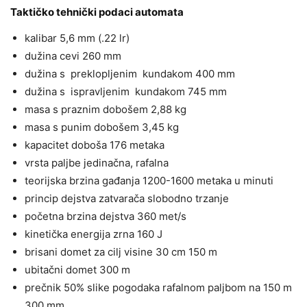
Taktičko tehnički podaci automata
kalibar 5,6 mm (.22 lr)
dužina cevi 260 mm
dužina s preklopljenim kundakom 400 mm
dužina s ispravljenim kundakom 745 mm
masa s praznim dobošem 2,88 kg
masa s punim dobošem 3,45 kg
kapacitet doboša 176 metaka
vrsta paljbe jedinačna, rafalna
teorijska brzina gađanja 1200-1600 metaka u minuti
princip dejstva zatvarača slobodno trzanje
početna brzina dejstva 360 met/s
kinetička energija zrna 160 J
brisani domet za cilj visine 30 cm 150 m
ubitačni domet 300 m
prečnik 50% slike pogodaka rafalnom paljbom na 150 m
300 mm