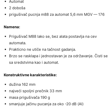
Automat
2 doboša
prigušivač pucnja m88 za automat 5,6 mm MGV — 176
Namena:
Prigušivač M88 lako se, bez alata postavlja na cev
automata.
Prakticno ne utiče na tačnost gadanja.
Brzo se rasklapa i jednostavan je za održavanje. Čisti se
sa sredstvima kao i automat.
Konstruktivne karakteristike:
dužina 162 mm
najveći spoljni prečnik 33 mm
masa prigušivača 190 g
smanjuje jačinu pucanja za oko -20 dB (Al)