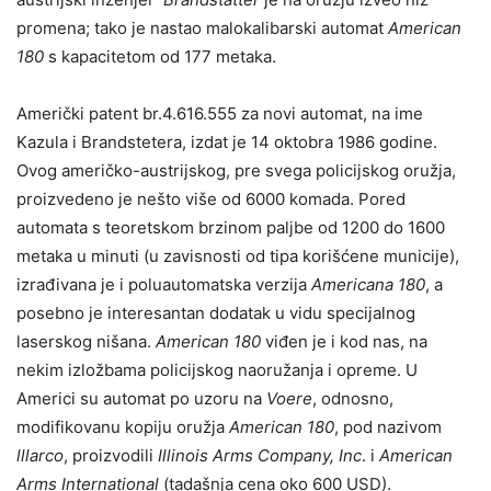
promena; tako je nastao malokalibarski automat
American
180
s kapacitetom od 177 metaka.
Američki patent br.4.616.555 za novi automat, na ime
Kazula i Brandstetera, izdat je 14 oktobra 1986 godine.
Ovog američko-austrijskog, pre svega policijskog oružja,
proizvedeno je nešto više od 6000 komada. Pored
automata s teoretskom brzinom paljbe od 1200 do 1600
metaka u minuti (u zavisnosti od tipa korišćene municije),
izrađivana je i poluautomatska verzija
Americana 180
, a
posebno je interesantan dodatak u vidu specijalnog
laserskog nišana.
American 180
viđen je i kod nas, na
nekim izložbama policijskog naoružanja i opreme. U
Americi su automat po uzoru na
Voere
, odnosno,
modifikovanu kopiju oružja
American 180
, pod nazivom
lllarco
, proizvodili
Illinois Arms Company, Inc
. i
American
Arms International
(tadašnja cena oko 600 USD).