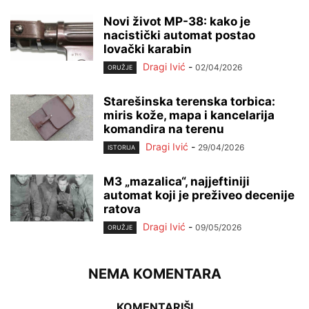
Novi život MP-38: kako je
nacistički automat postao
lovački karabin
Dragi Ivić
-
02/04/2026
ORUŽJE
Starešinska terenska torbica:
miris kože, mapa i kancelarija
komandira na terenu
Dragi Ivić
-
29/04/2026
ISTORIJA
M3 „mazalica“, najjeftiniji
automat koji je preživeo decenije
ratova
Dragi Ivić
-
09/05/2026
ORUŽJE
NEMA KOMENTARA
KOMENTARIŠI