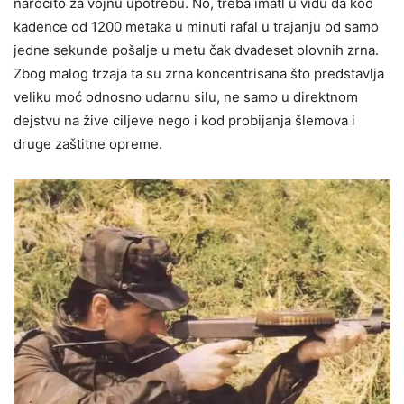
narocito za vojnu upotrebu. No, treba imatl u vidu da kod
kadence od 1200 metaka u minuti rafal u trajanju od samo
jedne sekunde pošalje u metu čak dvadeset olovnih zrna.
Zbog malog trzaja ta su zrna koncentrisana što predstavlja
veliku moć odnosno udarnu silu, ne samo u direktnom
dejstvu na žive ciljeve nego i kod probijanja šlemova i
druge zaštitne opreme.