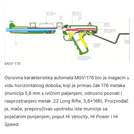
MGV-176
Osnovna karakteristika automata MGV-176 bio je magacin u
vidu horizontalnog doboša, koji je primao čak 176 metaka
(municija 5,6 mm s ivičnim paljenjem, odnosno poznati i
rasprostranjeni metak .22 Long Rifle, 5,6x16R). Proizvođač
je, inače, preporučivao upotrebu iste municije sa
pojačanim punjenjem, poput
Hi Velocity
,
Hi Power
i
Hi
Speed
.