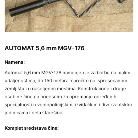
AUTOMAT 5,6 mm MGV-176
Namena:
Automat 5,6 mm MGV-176 namenjen je za borbu na malim
udaljenostlma, do 150 metara, naročito na ispresecanom
zemljištu i u naseljenim mestima. Konstrukcione i druge
osobine čine ga podesnim za opremanje određenih
specijalnosti u vojnopolicijskim, izvidačkim i diverzantsklm
jedinicama i dela starešina.
Komplet sredstava čine: