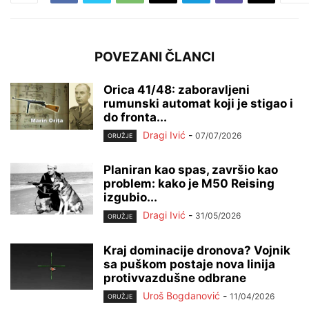
POVEZANI ČLANCI
Orica 41/48: zaboravljeni
rumunski automat koji je stigao i
do fronta...
Dragi Ivić
-
07/07/2026
ORUŽJE
Planiran kao spas, završio kao
problem: kako je M50 Reising
izgubio...
Dragi Ivić
-
31/05/2026
ORUŽJE
Kraj dominacije dronova? Vojnik
sa puškom postaje nova linija
protivvazdušne odbrane
Uroš Bogdanović
-
11/04/2026
ORUŽJE