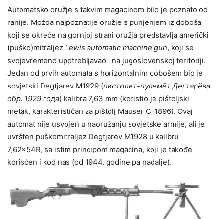
Automatsko oružje s takvim magacinom bilo je poznato od
ranije. Možda najpoznatije oružje s punjenjem iz doboša
koji se okreće na gornjoj strani oružja predstavlja američki
(puško)mitraljez
Lewis automatic machine gun
, koji se
svojevremeno upotrebljavao i na jugoslovenskoj teritoriji.
Jedan od prvih automata s horizontalnim dobošem bio je
sovjetski Degtjarev M1929 (
пистолет-пулемёт Дегтярёва
обр. 1929 года
) kalibra 7,63 mm (koristio je pištoljski
metak, karakterističan za pištolj Mauser C-1896). Ovaj
automat nije usvojen u naoružanju sovjetske armije, ali je
uvršten puškomitraljez Degtjarev M1928 u kallbru
7,62x54R, sa istim principom magacina, koji je takođe
korisćen i kod nas (od 1944. godine pa nadalje).