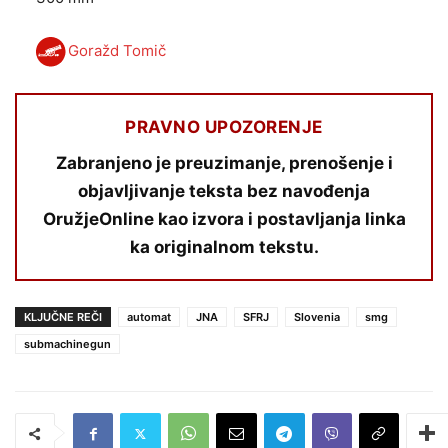
Goražd Tomič
PRAVNO UPOZORENJE
Zabranjeno je preuzimanje, prenošenje i
objavljivanje teksta bez navođenja
OružjeOnline kao izvora i postavljanja linka
ka originalnom tekstu.
KLJUČNE REČI
automat
JNA
SFRJ
Slovenia
smg
submachinegun