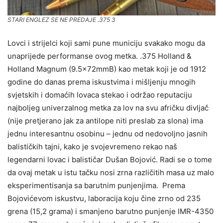
STARI ENGLEZ SE NE PREDAJE .375 3
Lovci i strijelci koji sami pune municiju svakako mogu da
unaprijede performanse ovog metka. .375 Holland &
Holland Magnum (9.5×72mmB) kao metak koji je od 1912
godine do danas prema iskustvima i mišljenju mnogih
svjetskih i domaćih lovaca stekao i održao reputaciju
najboljeg univerzalnog metka za lov na svu afričku divljač
(nije pretjerano jak za antilope niti preslab za slona) ima
jednu interesantnu osobinu – jednu od nedovoljno jasnih
balističkih tajni, kako je svojevremeno rekao naš
legendarni lovac i balističar Dušan Bojović. Radi se o tome
da ovaj metak u istu tačku nosi zrna različitih masa uz malo
eksperimentisanja sa barutnim punjenjima. Prema
Bojovićevom iskustvu, laboracija koju čine zrno od 235
grena (15,2 grama) i smanjeno barutno punjenje IMR-4350