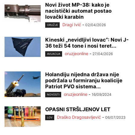
Novi život MP-38: kako je
nacistički automat postao
lovački karabin
Dragi Ivić
-
02/04/2026
ORUŽJE
Kineski „nevidljivi lovac“: Novi J-
36 teži 54 tone i nosi teret...
oruzjeonline
-
27/04/2026
AVIJACIJA
Holandiju nijedna država nije
podržala u formiranju koalicije
Patriot PVO sistema...
oruzjeonline
-
16/09/2024
NOVOSTI
OPASNI STRŠLJENOV LET
Draško Dragosavljević
-
06/07/2023
LOV