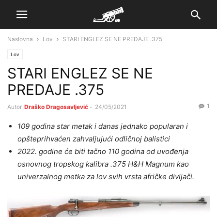
Naslovna
Lov
STARI ENGLEZ SE NE PREDAJE .375
Lov
STARI ENGLEZ SE NE
PREDAJE .375
1
Autor
Draško Dragosavljević
-
24/05/2021
109 godina star metak i danas jednako popularan i
opšteprihvaćen zahvaljujući odličnoj balistici
2022. godine će biti tačno 110 godina od uvođenja
osnovnog tropskog kalibra .375 H&H Magnum kao
univerzalnog metka za lov svih vrsta afričke divljači.