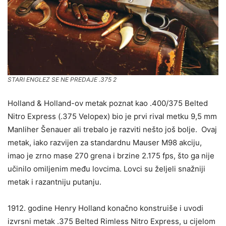
STARI ENGLEZ SE NE PREDAJE .375 2
Holland & Holland-ov metak poznat kao .400/375 Belted
Nitro Express (.375 Velopex) bio je prvi rival metku 9,5 mm
Manliher Šenauer ali trebalo je razviti nešto još bolje. Ovaj
metak, iako razvijen za standardnu Mauser M98 akciju,
imao je zrno mase 270 grena i brzine 2.175 fps, što ga nije
učinilo omiljenim među lovcima. Lovci su željeli snažniji
metak i razantniju putanju.
1912. godine Henry Holland konačno konstruiše i uvodi
izvrsni metak .375 Belted Rimless Nitro Express, u cijelom