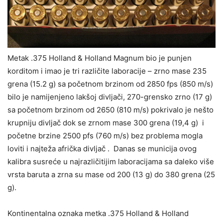
Metak .375 Holland & Holland Magnum bio je punjen
korditom i imao je tri različite laboracije – zrno mase 235
grena (15.2 g) sa početnom brzinom od 2850 fps (850 m/s)
bilo je namijenjeno lakšoj divljači, 270-grensko zrno (17 g)
sa početnom brzinom od 2650 (810 m/s) pokrivalo je nešto
krupniju divljač dok se zrnom mase 300 grena (19,4 g) i
početne brzine 2500 pfs (760 m/s) bez problema mogla
loviti i najteža afrička divljač . Danas se municija ovog
kalibra susreće u najrazličitijim laboracijama sa daleko više
vrsta baruta a zrna su mase od 200 (13 g) do 380 grena (25
g).
Kontinentalna oznaka metka .375 Holland & Holland