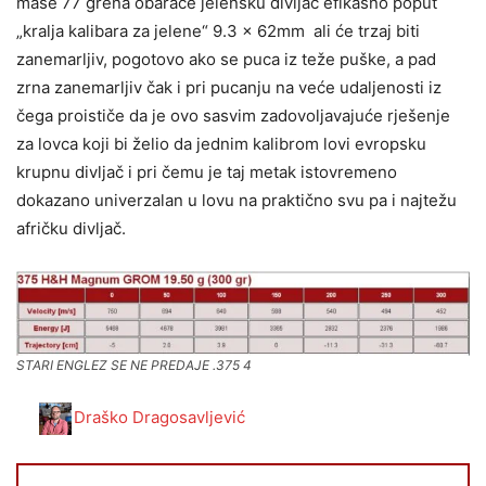
mase 77 grena obaraće jelensku divljač efikasno poput
„kralja kalibara za jelene“ 9.3 × 62mm ali će trzaj biti
zanemarljiv, pogotovo ako se puca iz teže puške, a pad
zrna zanemarljiv čak i pri pucanju na veće udaljenosti iz
čega proističe da je ovo sasvim zadovoljavajuće rješenje
za lovca koji bi želio da jednim kalibrom lovi evropsku
krupnu divljač i pri čemu je taj metak istovremeno
dokazano univerzalan u lovu na praktično svu pa i najtežu
afričku divljač.
STARI ENGLEZ SE NE PREDAJE .375 4
Draško Dragosavljević