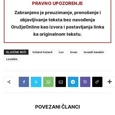
PRAVNO UPOZORENJE
Zabranjeno je preuzimanje, prenošenje i
objavljivanje teksta bez navođenja
OružjeOnline kao izvora i postavljanja linka
ka originalnom tekstu.
KLJUČNE REČI
holand holand
Lov
lovac
lovacki karabin
Lovačko
POVEZANI ČLANCI