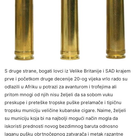
S druge strane, bogati lovci iz Velike Britanije i SAD krajem
prve i početkom druge decenije 20-og vijeka vrlo rado su
odlazili u Afriku u potrazi za avanturom i trofejima ali
pritom mnogi od njih nisu željeli da sa sobom vuku
preskupe i preteške tropske puške prelamače i tipičnu
tropsku municiju veličine kubanske cigare. Naime, željeli
su municiju koja bi na najbolji mogući način mogla da
iskoristi prednosti novog bezdimnog baruta odnosno
laganu pušku obrtnočepnog zatvarača i metak razantne