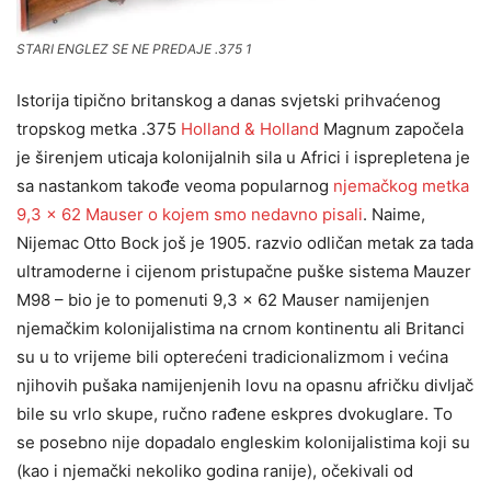
STARI ENGLEZ SE NE PREDAJE .375 1
Istorija tipično britanskog a danas svjetski prihvaćenog
tropskog metka .375
Holland & Holland
Magnum započela
je širenjem uticaja kolonijalnih sila u Africi i isprepletena je
sa nastankom takođe veoma popularnog
njemačkog metka
9,3 × 62 Maus
er o kojem smo nedavno pisali
. Naime,
Nijemac Otto Bock još je 1905. razvio odličan metak za tada
ultramoderne i cijenom pristupačne puške sistema Mauzer
M98 – bio je to pomenuti 9,3 × 62 Mauser namijenjen
njemačkim kolonijalistima na crnom kontinentu ali Britanci
su u to vrijeme bili opterećeni tradicionalizmom i većina
njihovih pušaka namijenjenih lovu na opasnu afričku divljač
bile su vrlo skupe, ručno rađene eskpres dvokuglare. To
se posebno nije dopadalo engleskim kolonijalistima koji su
(kao i njemački nekoliko godina ranije), očekivali od