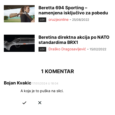
Beretta 694 Sporting –
namenjena isključivo za pobedu
oruzjeonline
-
25/08/2022
LOV
Beretina direktna akcija po NATO
standardima BRX1
Draško Dragosavljević
-
15/02/2022
LOV
1 KOMENTAR
Bojan Kvakic
17/01/2024 U 18:04
A koja je to puška na slici.