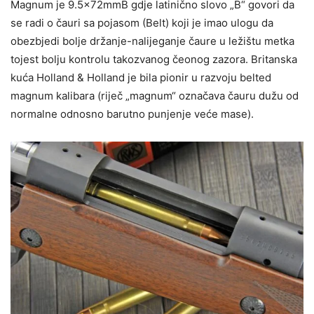
Magnum je 9.5×72mmB gdje latinično slovo „B“ govori da
se radi o čauri sa pojasom (Belt) koji je imao ulogu da
obezbjedi bolje držanje-nalijeganje čaure u ležištu metka
tojest bolju kontrolu takozvanog čeonog zazora. Britanska
kuća Holland & Holland je bila pionir u razvoju belted
magnum kalibara (riječ „magnum“ označava čauru dužu od
normalne odnosno barutno punjenje veće mase).