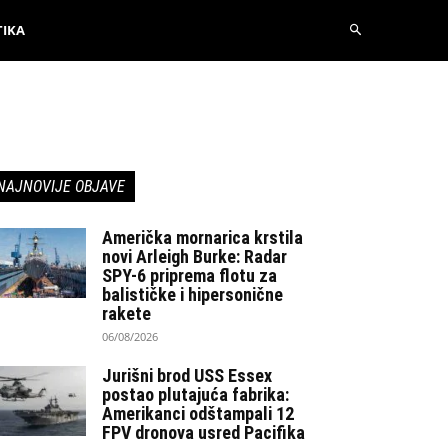
TIKA
NAJNOVIJE OBJAVE
Američka mornarica krstila
novi Arleigh Burke: Radar
SPY-6 priprema flotu za
balističke i hipersonične
rakete
06/08/2026
Jurišni brod USS Essex
postao plutajuća fabrika:
Amerikanci odštampali 12
FPV dronova usred Pacifika