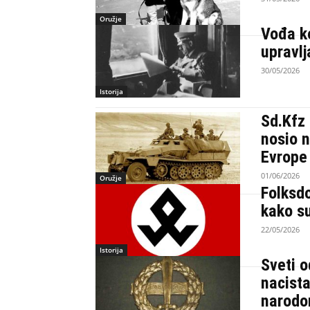
Oružje
Vođa ko
upravlj
30/05/2026
Istorija
Sd.Kfz 
nosio n
Evrope
01/06/2026
Oružje
Folksdo
kako su
22/05/2026
Istorija
Sveti o
nacista
narod