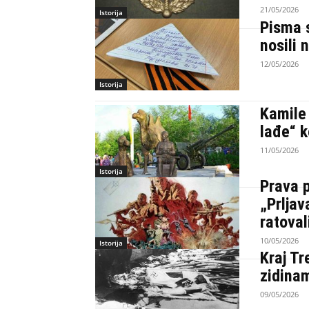
21/05/2026
Istorija
Pisma s
nosili 
12/05/2026
Istorija
Kamile
lađe“ k
11/05/2026
Istorija
Prava p
„Prljav
ratoval
10/05/2026
Istorija
Kraj Tr
zidina
09/05/2026