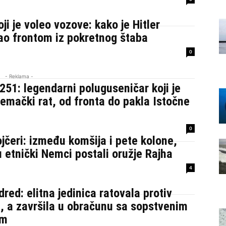
ji je voleo vozove: kako je Hitler
ao frontom iz pokretnog štaba
0
- Reklama -
251: legendarni poluguseničar koji je
emački rat, od fronta do pakla Istočne
0
jčeri: između komšija i pete kolone,
 etnički Nemci postali oružje Rajha
4
dred: elitna jedinica ratovala protiv
, a završila u obračunu sa sopstvenim
om