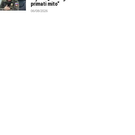
primati mito“
06/08/2026