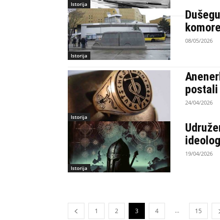
Istorija
Dušegu
komore
08/05/2026
Istorija
Anenerb
postali
24/04/2026
Istorija
Udružen
ideolog
19/04/2026
Istorija
...
1
2
3
4
15