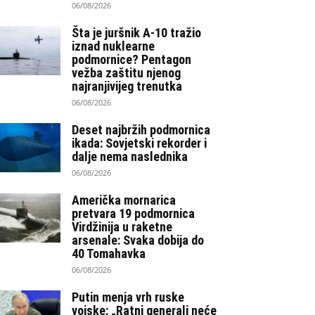
06/08/2026
Šta je juršnik A-10 tražio
iznad nuklearne
podmornice? Pentagon
vežba zaštitu njenog
najranjivijeg trenutka
06/08/2026
Deset najbržih podmornica
ikada: Sovjetski rekorder i
dalje nema naslednika
06/08/2026
Američka mornarica
pretvara 19 podmornica
Virdžinija u raketne
arsenale: Svaka dobija do
40 Tomahavka
06/08/2026
Putin menja vrh ruske
vojske: „Ratni generali neće