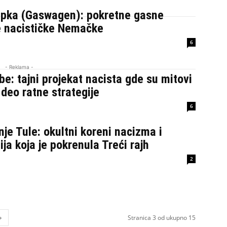
pka (Gaswagen): pokretne gasne
 nacističke Nemačke
6
- Reklama -
e: tajni projekat nacista gde su mitovi
 deo ratne strategije
6
je Tule: okultni koreni nacizma i
ija koja je pokrenula Treći rajh
2
Stranica 3 od ukupno 15