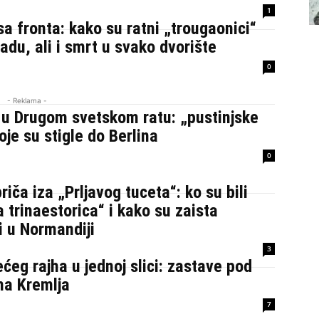
1
a fronta: kako su ratni „trougaonici“
nadu, ali i smrt u svako dvorište
0
- Reklama -
 u Drugom svetskom ratu: „pustinjske
oje su stigle do Berlina
0
riča iza „Prljavog tuceta“: ko su bili
a trinaestorica“ i kako su zaista
i u Normandiji
3
ećeg rajha u jednoj slici: zastave pod
ma Kremlja
7