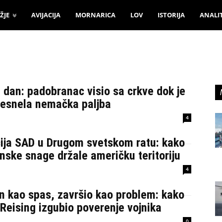
ŽJE
AVIJACIJA
MORNARICA
LOV
ISTORIJA
ANALI
 dan: padobranac visio sa crkve dok je
besnela nemačka paljba
4
ija SAD u Drugom svetskom ratu: kako
nske snage držale američku teritoriju
4
n kao spas, završio kao problem: kako
Reising izgubio poverenje vojnika
0