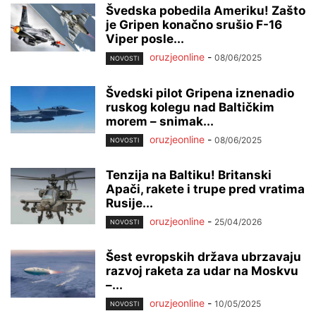
Švedska pobedila Ameriku! Zašto
je Gripen konačno srušio F-16
Viper posle...
oruzjeonline
-
08/06/2025
NOVOSTI
Švedski pilot Gripena iznenadio
ruskog kolegu nad Baltičkim
morem – snimak...
oruzjeonline
-
08/06/2025
NOVOSTI
Tenzija na Baltiku! Britanski
Apači, rakete i trupe pred vratima
Rusije...
oruzjeonline
-
25/04/2026
NOVOSTI
Šest evropskih država ubrzavaju
razvoj raketa za udar na Moskvu
–...
oruzjeonline
-
10/05/2025
NOVOSTI