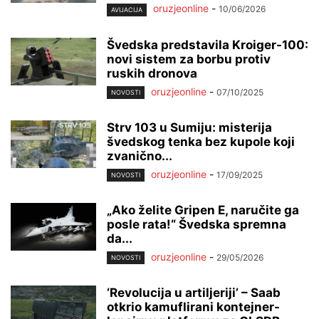
oruzjeonline
-
10/06/2026
AVIJACIJA
Švedska predstavila Kroiger-100:
novi sistem za borbu protiv
ruskih dronova
oruzjeonline
-
07/10/2025
NOVOSTI
Strv 103 u Sumiju: misterija
švedskog tenka bez kupole koji
zvanično...
oruzjeonline
-
17/09/2025
NOVOSTI
„Ako želite Gripen E, naručite ga
posle rata!“ Švedska spremna
da...
oruzjeonline
-
29/05/2026
NOVOSTI
‘Revolucija u artiljeriji’ – Saab
otkrio kamuflirani kontejner-