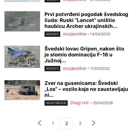
Prvi potvrđeni pogodak švedskog
čuda: Ruski “Lancet” uništio
haubicu Archer ukrajinskih...
oruzjeonline
-
14/04/2025
NOVOSTI
Švedski lovac Gripen, nakon što
je slomio dominaciju F-16 u
Južnoj...
oruzjeonline
-
11/04/2025
NOVOSTI
Zver na gusenicama: Švedski
„Los“ – vozilo koje ne zaustavljaju
ni...
Dragi Ivić
-
25/04/2026
NOVO ORUŽJE
1
2
3