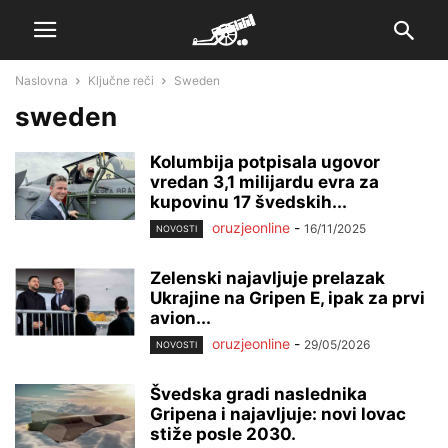
Naslovna
Ključne reči
Sweden
sweden
Kolumbija potpisala ugovor
vredan 3,1 milijardu evra za
kupovinu 17 švedskih...
oruzjeonline
-
16/11/2025
NOVOSTI
Zelenski najavljuje prelazak
Ukrajine na Gripen E, ipak za prvi
avion...
oruzjeonline
-
29/05/2026
NOVOSTI
Švedska gradi naslednika
Gripena i najavljuje: novi lovac
stiže posle 2030.