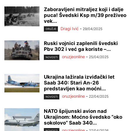
Zaboravljeni mitraljez koji i dalje
puca! Švedski Ksp m/39 preživeo
vek...
Dragi Ivić
-
29/04/2025
ORUŽJE
Ruski vojnici zaplenili švedski
Pbv 302 i već ga koriste –...
oruzjeonline
-
25/04/2025
NOVOSTI
Ukrajina lažirala izviđački let
Saab 340: Stari An-26
predstavljen kao moćni...
oruzjeonline
-
22/04/2025
NOVOSTI
NATO špijunski avion nad
Ukrajinom: Moćno švedsko “oko
sokolovo” Saab 340...
oruzjeonline
-
27/04/2026
NOVOSTI