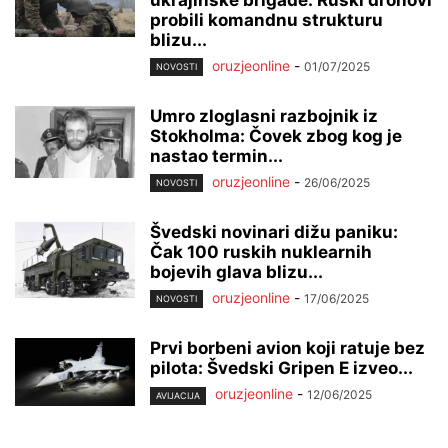
probili komandnu strukturu
blizu...
oruzjeonline
-
01/07/2025
NOVOSTI
Umro zloglasni razbojnik iz
Stokholma: Čovek zbog kog je
nastao termin...
oruzjeonline
-
26/06/2025
NOVOSTI
Švedski novinari dižu paniku:
Čak 100 ruskih nuklearnih
bojevih glava blizu...
oruzjeonline
-
17/06/2025
NOVOSTI
Prvi borbeni avion koji ratuje bez
pilota: Švedski Gripen E izveo...
oruzjeonline
-
12/06/2025
AVIJACIJA