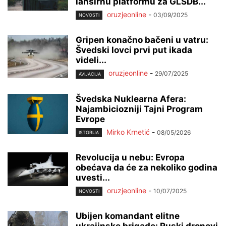
lansirnu platformu za GLSDB...
oruzjeonline
-
03/09/2025
NOVOSTI
Gripen konačno bačeni u vatru:
Švedski lovci prvi put ikada
videli...
oruzjeonline
-
29/07/2025
AVIJACIJA
Švedska Nuklearna Afera:
Najambiciozniji Tajni Program
Evrope
Mirko Krnetić
-
08/05/2026
ISTORIJA
Revolucija u nebu: Evropa
obećava da će za nekoliko godina
uvesti...
oruzjeonline
-
10/07/2025
NOVOSTI
Ubijen komandant elitne
ukrajinske brigade: Ruski dronovi