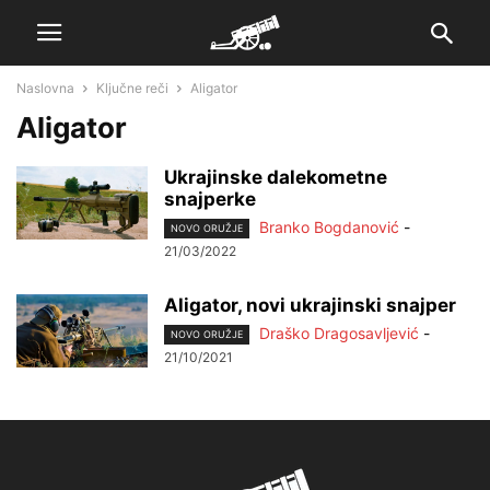
Naslovna
Ključne reči
Aligator
Aligator
Ukrajinske dalekometne
snajperke
Branko Bogdanović
-
NOVO ORUŽJE
21/03/2022
Aligator, novi ukrajinski snajper
Draško Dragosavljević
-
NOVO ORUŽJE
21/10/2021