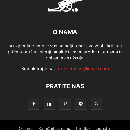
O NAMA
oruzjeonline.com je vaš najbolji resurs za vesti, kritike i
priče o oružju, istoriji, analitici i svim srodnim temama iz
oblasti naoružanja.
Kontaktirajte nas:
oruzjeonline@gmail.com
PRATITE NAS
O nama
Sarađujte s nama
Predlozi i sugestije