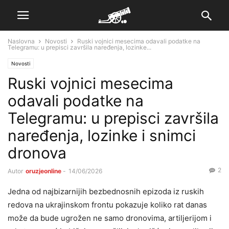
Naslovna
Novosti
Ruski vojnici mesecima odavali podatke na
Telegramu: u prepisci završila naređenja, lozinke...
Novosti
Ruski vojnici mesecima
odavali podatke na
Telegramu: u prepisci završila
naređenja, lozinke i snimci
dronova
2
Autor
oruzjeonline
-
14/06/2026
Jedna od najbizarnijih bezbednosnih epizoda iz ruskih
redova na ukrajinskom frontu pokazuje koliko rat danas
može da bude ugrožen ne samo dronovima, artiljerijom i