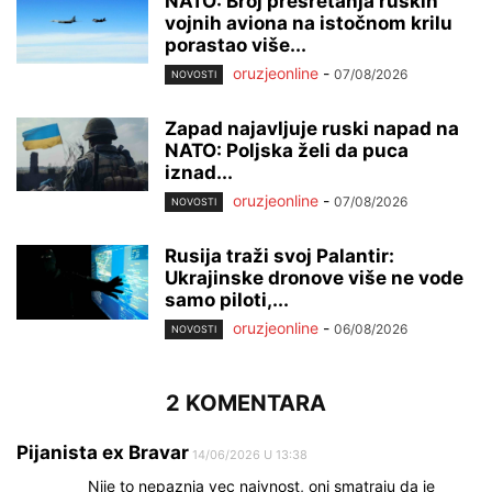
NATO: Broj presretanja ruskih
vojnih aviona na istočnom krilu
porastao više...
oruzjeonline
-
07/08/2026
NOVOSTI
Zapad najavljuje ruski napad na
NATO: Poljska želi da puca
iznad...
oruzjeonline
-
07/08/2026
NOVOSTI
Rusija traži svoj Palantir:
Ukrajinske dronove više ne vode
samo piloti,...
oruzjeonline
-
06/08/2026
NOVOSTI
2 KOMENTARA
Pijanista ex Bravar
14/06/2026 U 13:38
Nije to nepaznja vec naivnost, oni smatraju da je