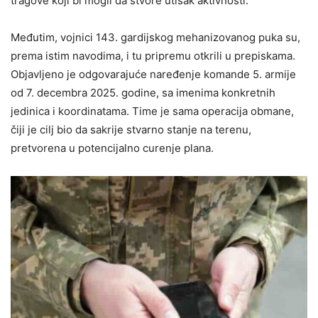
tragove koji bi mogli da stvore utisak aktivnosti.
Međutim, vojnici 143. gardijskog mehanizovanog puka su,
prema istim navodima, i tu pripremu otkrili u prepiskama.
Objavljeno je odgovarajuće naređenje komande 5. armije
od 7. decembra 2025. godine, sa imenima konkretnih
jedinica i koordinatama. Time je sama operacija obmane,
čiji je cilj bio da sakrije stvarno stanje na terenu,
pretvorena u potencijalno curenje plana.