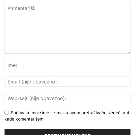
Sačuvajte moje ime i e-mail u ovom pretraživaču sledeći put
kada komentarišem.