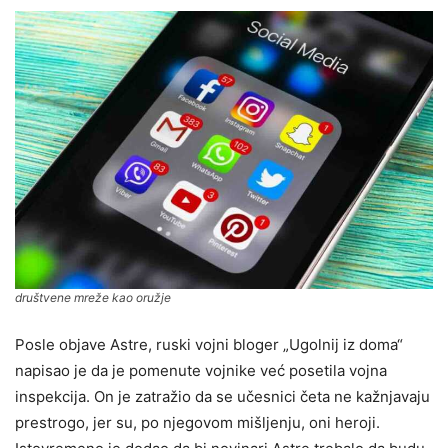
društvene mreže kao oružje
Posle objave Astre, ruski vojni bloger „Ugolnij iz doma“
napisao je da je pomenute vojnike već posetila vojna
inspekcija. On je zatražio da se učesnici četa ne kažnjavaju
prestrogo, jer su, po njegovom mišljenju, oni heroji.