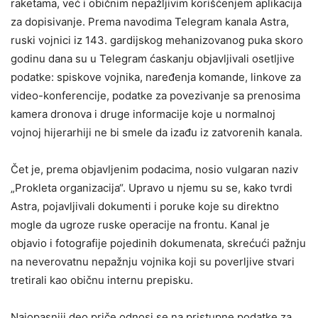
raketama, već i običnim nepažljivim korišćenjem aplikacija
za dopisivanje. Prema navodima Telegram kanala Astra,
ruski vojnici iz 143. gardijskog mehanizovanog puka skoro
godinu dana su u Telegram ćaskanju objavljivali osetljive
podatke: spiskove vojnika, naređenja komande, linkove za
video-konferencije, podatke za povezivanje sa prenosima
kamera dronova i druge informacije koje u normalnoj
vojnoj hijerarhiji ne bi smele da izađu iz zatvorenih kanala.
Čet je, prema objavljenim podacima, nosio vulgaran naziv
„Prokleta organizacija“. Upravo u njemu su se, kako tvrdi
Astra, pojavljivali dokumenti i poruke koje su direktno
mogle da ugroze ruske operacije na frontu. Kanal je
objavio i fotografije pojedinih dokumenata, skrećući pažnju
na neverovatnu nepažnju vojnika koji su poverljive stvari
tretirali kao običnu internu prepisku.
Najopasniji deo priče odnosi se na pristupne podatke za