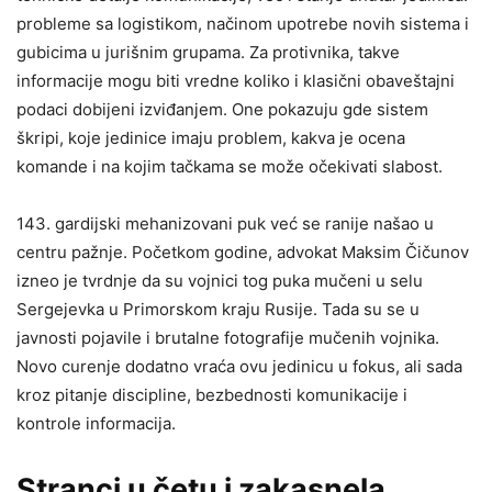
probleme sa logistikom, načinom upotrebe novih sistema i
gubicima u jurišnim grupama. Za protivnika, takve
informacije mogu biti vredne koliko i klasični obaveštajni
podaci dobijeni izviđanjem. One pokazuju gde sistem
škripi, koje jedinice imaju problem, kakva je ocena
komande i na kojim tačkama se može očekivati slabost.
143. gardijski mehanizovani puk već se ranije našao u
centru pažnje. Početkom godine, advokat Maksim Čičunov
izneo je tvrdnje da su vojnici tog puka mučeni u selu
Sergejevka u Primorskom kraju Rusije. Tada su se u
javnosti pojavile i brutalne fotografije mučenih vojnika.
Novo curenje dodatno vraća ovu jedinicu u fokus, ali sada
kroz pitanje discipline, bezbednosti komunikacije i
kontrole informacija.
Stranci u četu i zakasnela