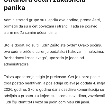
panika
Administratori grupe su u aprilu ove godine, prema Astri,
primetili da su u čet povezani i stranci. Tada se pojavio
alarm među samim učesnicima.
„Ko je dodat, ko su ti ljudi? Zašto ste ovde? Ovako počinju
ove čudne priče o curenju podataka i hakovanim nalozima.
Bezbednost iznad svega“, upozorio je jedan od
administratora.
Takvo upozorenje stiglo je prekasno. Čet je ubrzo posle
toga postao neaktivan, a poslednja objava je dodata 4. maja
2026. godine. Skoro godinu dana osetljiva komunikacija se
odvijala u prostoru u kojem su, prema navodima, završavali
ljudi čiji identitet i veza sa jedinicom nisu bili jasni.