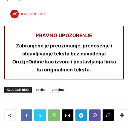
oruzjeonline
PRAVNO UPOZORENJE
Zabranjeno je preuzimanje, prenošenje i
objavljivanje teksta bez navođenja
OružjeOnline kao izvora i postavljanja linka
ka originalnom tekstu.
KLJUČNE REČI
rusija
ukrajina