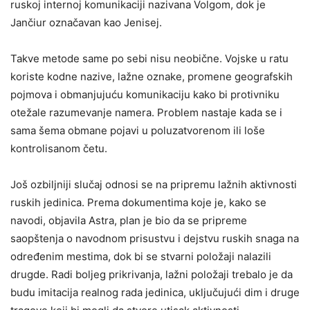
ruskoj internoj komunikaciji nazivana Volgom, dok je
Jančiur označavan kao Jenisej.
Takve metode same po sebi nisu neobične. Vojske u ratu
koriste kodne nazive, lažne oznake, promene geografskih
pojmova i obmanjujuću komunikaciju kako bi protivniku
otežale razumevanje namera. Problem nastaje kada se i
sama šema obmane pojavi u poluzatvorenom ili loše
kontrolisanom četu.
Još ozbiljniji slučaj odnosi se na pripremu lažnih aktivnosti
ruskih jedinica. Prema dokumentima koje je, kako se
navodi, objavila Astra, plan je bio da se pripreme
saopštenja o navodnom prisustvu i dejstvu ruskih snaga na
određenim mestima, dok bi se stvarni položaji nalazili
drugde. Radi boljeg prikrivanja, lažni položaji trebalo je da
budu imitacija realnog rada jedinica, uključujući dim i druge