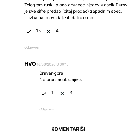
Telegram ruski, a ono g*vance njegov vlasnik Durov
je sve sifre predao (citaj prodao) zapadnim spec.
sluzbama, a ovi dalje ih dali ukrima.
15
4
Odgovori
HVO
16/06/2026 U 00:15
Bravar-gors
Ne brani neobranjivo.
1
3
Odgovori
KOMENTARIŠI