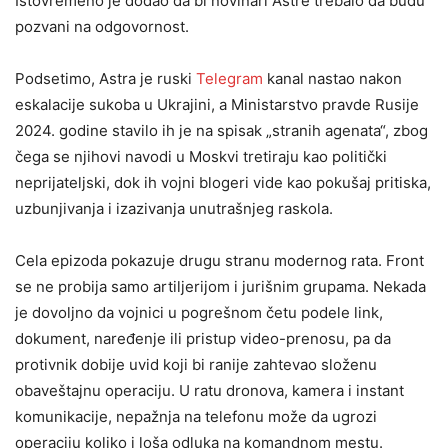
Istovremeno je dodao da bi novinari Astre trebalo da budu
pozvani na odgovornost.
Podsetimo, Astra je ruski
Telegram
kanal nastao nakon
eskalacije sukoba u Ukrajini, a Ministarstvo pravde Rusije
2024. godine stavilo ih je na spisak „stranih agenata“, zbog
čega se njihovi navodi u Moskvi tretiraju kao politički
neprijateljski, dok ih vojni blogeri vide kao pokušaj pritiska,
uzbunjivanja i izazivanja unutrašnjeg raskola.
Cela epizoda pokazuje drugu stranu modernog rata. Front
se ne probija samo artiljerijom i jurišnim grupama. Nekada
je dovoljno da vojnici u pogrešnom četu podele link,
dokument, naređenje ili pristup video-prenosu, pa da
protivnik dobije uvid koji bi ranije zahtevao složenu
obaveštajnu operaciju. U ratu dronova, kamera i instant
komunikacije, nepažnja na telefonu može da ugrozi
operaciju koliko i loša odluka na komandnom mestu.