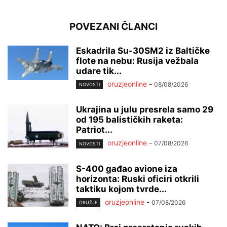
POVEZANI ČLANCI
Eskadrila Su-30SM2 iz Baltičke
flote na nebu: Rusija vežbala
udare tik...
oruzjeonline
-
08/08/2026
NOVOSTI
Ukrajina u julu presrela samo 29
od 195 balističkih raketa:
Patriot...
oruzjeonline
-
07/08/2026
NOVOSTI
S-400 gađao avione iza
horizonta: Ruski oficiri otkrili
taktiku kojom tvrde...
oruzjeonline
-
07/08/2026
ORUŽJE