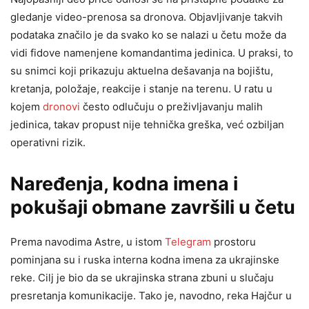
gledanje video-prenosa sa dronova. Objavljivanje takvih
podataka značilo je da svako ko se nalazi u četu može da
vidi fidove namenjene komandantima jedinica. U praksi, to
su snimci koji prikazuju aktuelna dešavanja na bojištu,
kretanja, položaje, reakcije i stanje na terenu. U ratu u
kojem
dronovi
često odlučuju o preživljavanju malih
jedinica, takav propust nije tehnička greška, već ozbiljan
operativni rizik.
Naređenja, kodna imena i
pokušaji obmane završili u četu
Prema navodima Astre, u istom
Telegram
prostoru
pominjana su i ruska interna kodna imena za ukrajinske
reke. Cilj je bio da se ukrajinska strana zbuni u slučaju
presretanja komunikacije. Tako je, navodno, reka Hajčur u