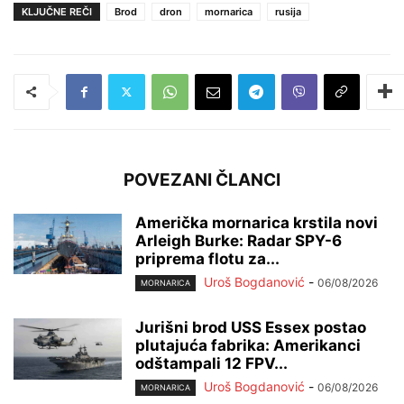
KLJUČNE REČI
Brod
dron
mornarica
rusija
POVEZANI ČLANCI
Američka mornarica krstila novi
Arleigh Burke: Radar SPY-6
priprema flotu za...
Uroš Bogdanović
-
06/08/2026
MORNARICA
Jurišni brod USS Essex postao
plutajuća fabrika: Amerikanci
odštampali 12 FPV...
Uroš Bogdanović
-
06/08/2026
MORNARICA