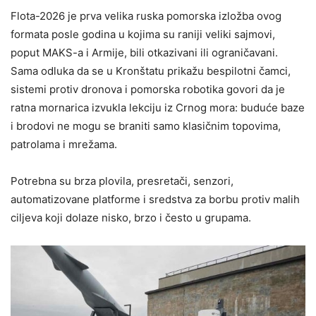
Flota-2026 je prva velika ruska pomorska izložba ovog
formata posle godina u kojima su raniji veliki sajmovi,
poput MAKS-a i Armije, bili otkazivani ili ograničavani.
Sama odluka da se u Kronštatu prikažu bespilotni čamci,
sistemi protiv dronova i pomorska robotika govori da je
ratna mornarica izvukla lekciju iz Crnog mora: buduće baze
i brodovi ne mogu se braniti samo klasičnim topovima,
patrolama i mrežama.
Potrebna su brza plovila, presretači, senzori,
automatizovane platforme i sredstva za borbu protiv malih
ciljeva koji dolaze nisko, brzo i često u grupama.