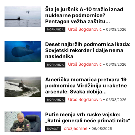
Šta je juršnik A-10 tražio iznad
nuklearne podmornice?
Pentagon vežba zaštitu...
Uroš Bogdanović
-
06/08/2026
MORNARICA
Deset najbržih podmornica ikada:
Sovjetski rekorder i dalje nema
naslednika
Uroš Bogdanović
-
06/08/2026
MORNARICA
Američka mornarica pretvara 19
podmornica Virdžinija u raketne
arsenale: Svaka dobija...
Uroš Bogdanović
-
06/08/2026
MORNARICA
Putin menja vrh ruske vojske:
„Ratni generali neće primati mito“
oruzjeonline
-
06/08/2026
NOVOSTI