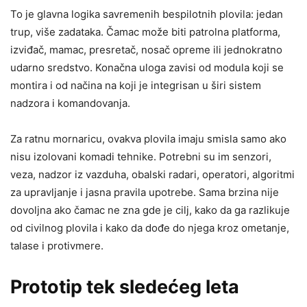
To je glavna logika savremenih bespilotnih plovila: jedan
trup, više zadataka. Čamac može biti patrolna platforma,
izviđač, mamac, presretač, nosač opreme ili jednokratno
udarno sredstvo. Konačna uloga zavisi od modula koji se
montira i od načina na koji je integrisan u širi sistem
nadzora i komandovanja.
Za ratnu mornaricu, ovakva plovila imaju smisla samo ako
nisu izolovani komadi tehnike. Potrebni su im senzori,
veza, nadzor iz vazduha, obalski radari, operatori, algoritmi
za upravljanje i jasna pravila upotrebe. Sama brzina nije
dovoljna ako čamac ne zna gde je cilj, kako da ga razlikuje
od civilnog plovila i kako da dođe do njega kroz ometanje,
talase i protivmere.
Prototip tek sledećeg leta