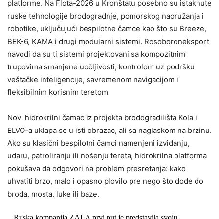
platforme. Na Flota-2026 u Kronštatu posebno su istaknute
ruske tehnologije brodogradnje, pomorskog naoružanja i
robotike, uključujući bespilotne čamce kao što su Breeze,
BEK-6, KAMA i drugi modularni sistemi. Rosoboroneksport
navodi da su ti sistemi projektovani sa kompozitnim
trupovima smanjene uočljivosti, kontrolom uz podršku
veštačke inteligencije, savremenom navigacijom i
fleksibilnim korisnim teretom.
Novi hidrokrilni čamac iz projekta brodogradilišta Kola i
ELVO-a uklapa se u isti obrazac, ali sa naglaskom na brzinu.
Ako su klasični bespilotni čamci namenjeni izviđanju,
udaru, patroliranju ili nošenju tereta, hidrokrilna platforma
pokušava da odgovori na problem presretanja: kako
uhvatiti brzo, malo i opasno plovilo pre nego što dođe do
broda, mosta, luke ili baze.
Ruska kompanija ZALA prvi put je predstavila svoju