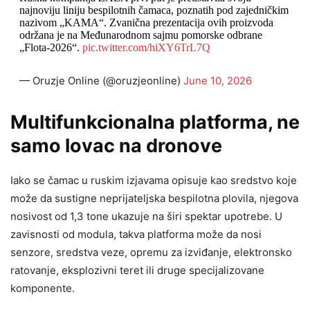
najnoviju liniju bespilotnih čamaca, poznatih pod zajedničkim
nazivom „KAMA“. ​​Zvanična prezentacija ovih proizvoda
održana je na Međunarodnom sajmu pomorske odbrane
„Flota-2026“.
pic.twitter.com/hiXY6TrL7Q
— Oruzje Online (@oruzjeonline)
June 10, 2026
Multifunkcionalna platforma, ne
samo lovac na dronove
Iako se čamac u ruskim izjavama opisuje kao sredstvo koje
može da sustigne neprijateljska bespilotna plovila, njegova
nosivost od 1,3 tone ukazuje na širi spektar upotrebe. U
zavisnosti od modula, takva platforma može da nosi
senzore, sredstva veze, opremu za izviđanje, elektronsko
ratovanje, eksplozivni teret ili druge specijalizovane
komponente.