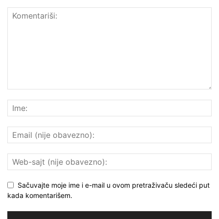
Sačuvajte moje ime i e-mail u ovom pretraživaču sledeći put
kada komentarišem.