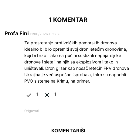
1 KOMENTAR
Profa Fini
11/06/2026 U 22:20
Za presretanje protivničkih pomorskih dronova
idealno bi bilo opremiti svoj dron letećim dronovima,
koji bi brzo i lako na pučini sustizali neprijateljske
dronove i sletali na njih sa eksplozivom i tako ih
uništavali. Dron gliser kao nosač letećih FPV dronova
Ukrajina je već uspešno isprobala, tako su napadali
PVO sisteme na Krimu, na primer.
1
1
Odgovori
KOMENTARIŠI