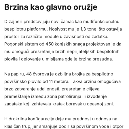
Brzina kao glavno oružje
Dizajneri predstavljaju novi čamac kao multifunkcionalnu
bespilotnu platformu. Nosivost mu je 1,3 tone, što ostavlja
prostor za različite module u zavisnosti od zadatka.
Pogonski sistem od 450 konjskih snaga projektovan je da
mu omogući presretanje brzih neprijateljskih bespilotnih
plovila i delovanje u misijama gde je brzina presudna.
Na papiru, 48 čvorova je ozbiljna brojka za bespilotno
površinsko plovilo od 11 metara. Takva brzina omogućava
brzo zatvaranje udaljenosti, presretanje ciljeva,
premeštanje između zona patroliranja ili izvođenje
zadataka koji zahtevaju kratak boravak u opasnoj zoni.
Hidrokrilna konfiguracija daje mu prednost u odnosu na
klasičan trup, jer smanjuje dodir sa površinom vode i otpor