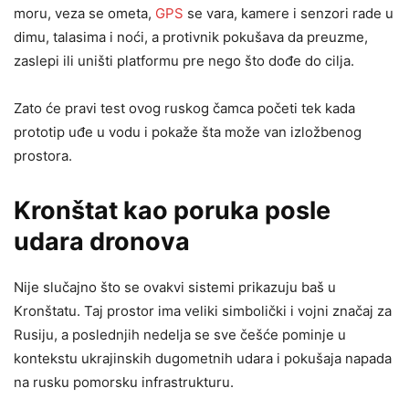
moru, veza se ometa,
GPS
se vara, kamere i senzori rade u
dimu, talasima i noći, a protivnik pokušava da preuzme,
zaslepi ili uništi platformu pre nego što dođe do cilja.
Zato će pravi test ovog ruskog čamca početi tek kada
prototip uđe u vodu i pokaže šta može van izložbenog
prostora.
Kronštat kao poruka posle
udara dronova
Nije slučajno što se ovakvi sistemi prikazuju baš u
Kronštatu. Taj prostor ima veliki simbolički i vojni značaj za
Rusiju, a poslednjih nedelja se sve češće pominje u
kontekstu ukrajinskih dugometnih udara i pokušaja napada
na rusku pomorsku infrastrukturu.