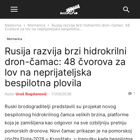
Naslovna
Mornarica
Rusija razvija brzi hidrokrilni dron-čamac: 48
čvorova za lov na neprijateljska bespilotna...
Mornarica
Rusija razvija brzi hidrokrilni
dron-čamac: 48 čvorova za
lov na neprijateljska
bespilotna plovila
1
Autor
Uroš Bogdanović
-
11/06/2026
Ruski brodograditelji predstavili su projekat novog
bespilotnog hidrokrilnog čamca velikih brzina, platforme
koja je zamišljena kao odgovor na sve ozbiljniju pretnju
pomorskih dronova. Novi čamac prikazan je na pomorskoj
izložbi Flota-2026 u Kronštatu, u trenutku kada bespilotna