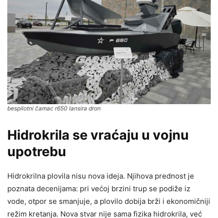
bespilotni čamac r650 lansira dron
Hidrokrila se vraćaju u vojnu
upotrebu
Hidrokrilna plovila nisu nova ideja. Njihova prednost je
poznata decenijama: pri većoj brzini trup se podiže iz
vode, otpor se smanjuje, a plovilo dobija brži i ekonomičniji
režim kretanja. Nova stvar nije sama fizika hidrokrila, već