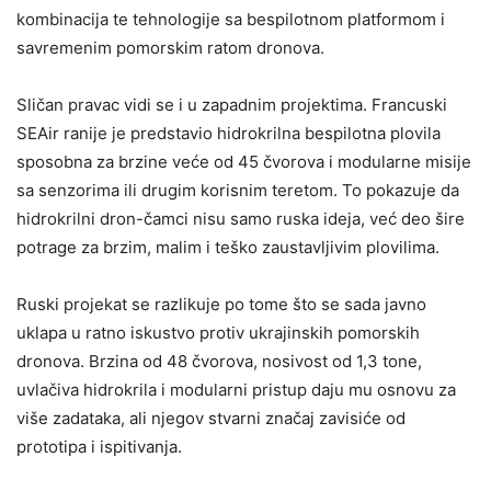
kombinacija te tehnologije sa bespilotnom platformom i
savremenim pomorskim ratom dronova.
Sličan pravac vidi se i u zapadnim projektima. Francuski
SEAir ranije je predstavio hidrokrilna bespilotna plovila
sposobna za brzine veće od 45 čvorova i modularne misije
sa senzorima ili drugim korisnim teretom. To pokazuje da
hidrokrilni dron-čamci nisu samo ruska ideja, već deo šire
potrage za brzim, malim i teško zaustavljivim plovilima.
Ruski projekat se razlikuje po tome što se sada javno
uklapa u ratno iskustvo protiv ukrajinskih pomorskih
dronova. Brzina od 48 čvorova, nosivost od 1,3 tone,
uvlačiva hidrokrila i modularni pristup daju mu osnovu za
više zadataka, ali njegov stvarni značaj zavisiće od
prototipa i ispitivanja.