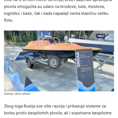
plovila omogućila su udare na brodove, luke, mostove,
logistiku i baze, čak i kada napadač nema klasičnu veliku
flotu.
čamac dron orkan
Zbog toga Rusija sve više razvija i prikazuje sisteme za
borbu protiv bespilotnih plovila, ali i sopstvene bespilotne