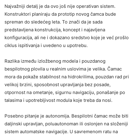
Najvažniji detalj je da ovo još nije operativan sistem.
Konstruktori planiraju da prototip novog čamca bude
spreman do sledećeg leta. To znači da je sada
predstavljena konstrukcija, koncept i najavljena
konfiguracija, ali ne i dokazano sredstvo koje je već prošlo
ciklus ispitivanja i uvedeno u upotrebu.
Razlika između izložbenog modela i pouzdanog
bespilotnog plovila u realnim uslovima je velika. Čamac
mora da pokaže stabilnost na hidrokrilima, pouzdan rad pri
velikoj brzini, sposobnost upravljanja bez posade,
otpornost na ometanje, sigurnu navigaciju, ponašanje po
talasima i upotrebljivost modula koje treba da nosi.
Posebno pitanje je autonomija. Bespilotni čamac može biti
daljinski upravljan, poluautonoman ili oslonjen na složeniji
sistem automatske navigacije. U savremenom ratu na