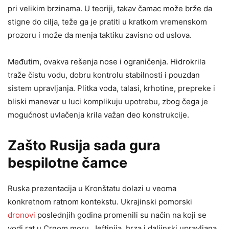
pri velikim brzinama. U teoriji, takav čamac može brže da
stigne do cilja, teže ga je pratiti u kratkom vremenskom
prozoru i može da menja taktiku zavisno od uslova.
Međutim, ovakva rešenja nose i ograničenja. Hidrokrila
traže čistu vodu, dobru kontrolu stabilnosti i pouzdan
sistem upravljanja. Plitka voda, talasi, krhotine, prepreke i
bliski manevar u luci komplikuju upotrebu, zbog čega je
mogućnost uvlačenja krila važan deo konstrukcije.
Zašto Rusija sada gura
bespilotne čamce
Ruska prezentacija u Kronštatu dolazi u veoma
konkretnom ratnom kontekstu. Ukrajinski pomorski
dronovi
poslednjih godina promenili su način na koji se
vodi rat u Crnom moru. Jeftinija, brza i daljinski upravljana