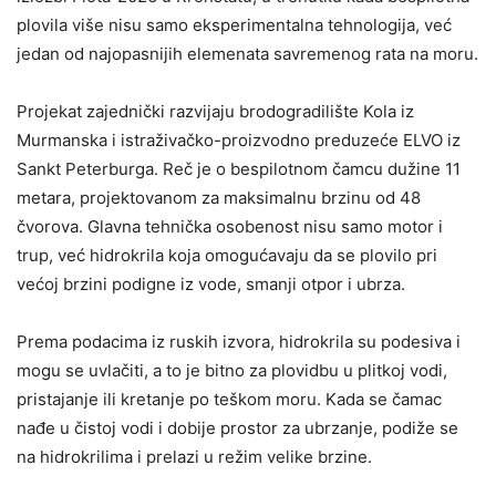
plovila više nisu samo eksperimentalna tehnologija, već
jedan od najopasnijih elemenata savremenog rata na moru.
Projekat zajednički razvijaju brodogradilište Kola iz
Murmanska i istraživačko-proizvodno preduzeće ELVO iz
Sankt Peterburga. Reč je o bespilotnom čamcu dužine 11
metara, projektovanom za maksimalnu brzinu od 48
čvorova. Glavna tehnička osobenost nisu samo motor i
trup, već hidrokrila koja omogućavaju da se plovilo pri
većoj brzini podigne iz vode, smanji otpor i ubrza.
Prema podacima iz ruskih izvora, hidrokrila su podesiva i
mogu se uvlačiti, a to je bitno za plovidbu u plitkoj vodi,
pristajanje ili kretanje po teškom moru. Kada se čamac
nađe u čistoj vodi i dobije prostor za ubrzanje, podiže se
na hidrokrilima i prelazi u režim velike brzine.