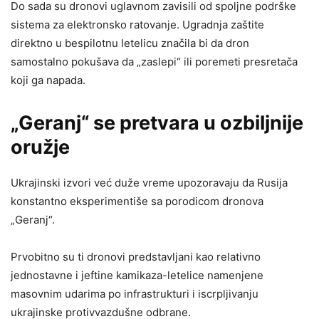
Do sada su dronovi uglavnom zavisili od spoljne podrške
sistema za elektronsko ratovanje. Ugradnja zaštite
direktno u bespilotnu letelicu značila bi da dron
samostalno pokušava da „zaslepi“ ili poremeti presretača
koji ga napada.
„Geranj“ se pretvara u ozbiljnije
oružje
Ukrajinski izvori već duže vreme upozoravaju da Rusija
konstantno eksperimentiše sa porodicom dronova
„Geranj“.
Prvobitno su ti dronovi predstavljani kao relativno
jednostavne i jeftine kamikaza-letelice namenjene
masovnim udarima po infrastrukturi i iscrpljivanju
ukrajinske protivvazdušne odbrane.