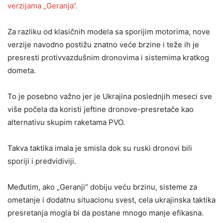
verzijama „Geranja“.
Za razliku od klasičnih modela sa sporijim motorima, nove
verzije navodno postižu znatno veće brzine i teže ih je
presresti protivvazdušnim dronovima i sistemima kratkog
dometa.
To je posebno važno jer je Ukrajina poslednjih meseci sve
više počela da koristi jeftine dronove-presretače kao
alternativu skupim raketama PVO.
Takva taktika imala je smisla dok su ruski dronovi bili
sporiji i predvidiviji.
Međutim, ako „Geranji“ dobiju veću brzinu, sisteme za
ometanje i dodatnu situacionu svest, cela ukrajinska taktika
presretanja mogla bi da postane mnogo manje efikasna.