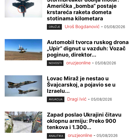
Američka „bomba“ postaje
krstareća raketa dometa
stotinama kilometara
Uroš Bogdanović
-
05/08/2026
ORUŽJE
Automobil tvorca ruskog drona
„Upir“ dignut u vazduh: Vozač
poginuo, direktor...
oruzjeonline
-
05/08/2026
NOVOSTI
Lovac Miraž je nestao u
Švajcarskoj, a pojavio se u
Izraelu...
Dragi Ivić
-
05/08/2026
AVIJACIJA
Zapad poslao Ukrajini čitavu
oklopnu armiju: Preko 900
tenkova i 1.300...
oruzjeonline
-
05/08/2026
ANALITIKA