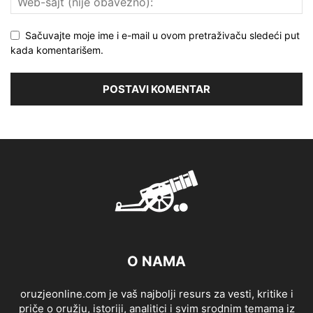
Sačuvajte moje ime i e-mail u ovom pretraživaču sledeći put
kada komentarišem.
O NAMA
oruzjeonline.com je vaš najbolji resurs za vesti, kritike i
priče o oružju, istoriji, analitici i svim srodnim temama iz