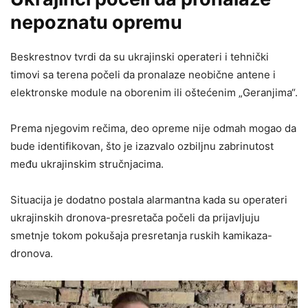
nepoznatu opremu
Beskrestnov tvrdi da su ukrajinski operateri i tehnički
timovi sa terena počeli da pronalaze neobične antene i
elektronske module na oborenim ili oštećenim „Geranjima“.
Prema njegovim rečima, deo opreme nije odmah mogao da
bude identifikovan, što je izazvalo ozbiljnu zabrinutost
među ukrajinskim stručnjacima.
Situacija je dodatno postala alarmantna kada su operateri
ukrajinskih dronova-presretača počeli da prijavljuju
smetnje tokom pokušaja presretanja ruskih kamikaza-
dronova.