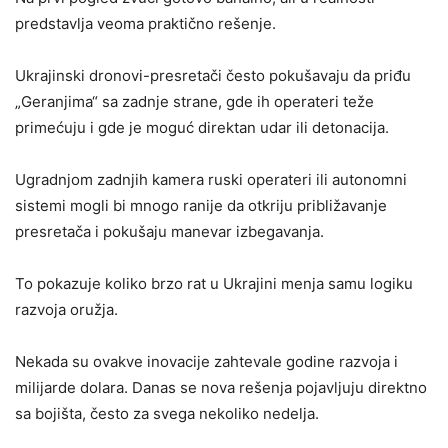
predstavlja veoma praktično rešenje.
Ukrajinski dronovi-presretači često pokušavaju da priđu
„Geranjima“ sa zadnje strane, gde ih operateri teže
primećuju i gde je moguć direktan udar ili detonacija.
Ugradnjom zadnjih kamera ruski operateri ili autonomni
sistemi mogli bi mnogo ranije da otkriju približavanje
presretača i pokušaju manevar izbegavanja.
To pokazuje koliko brzo rat u Ukrajini menja samu logiku
razvoja oružja.
Nekada su ovakve inovacije zahtevale godine razvoja i
milijarde dolara. Danas se nova rešenja pojavljuju direktno
sa bojišta, često za svega nekoliko nedelja.