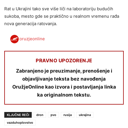
Rat u Ukrajini tako sve više liči na laboratoriju budućih
sukoba, mesto gde se praktično u realnom vremenu rađa
nova generacija ratovanja.
oruzjeonline
PRAVNO UPOZORENJE
Zabranjeno je preuzimanje, prenošenje i
objavljivanje teksta bez navođenja
OružjeOnline kao izvora i postavljanja linka
ka originalnom tekstu.
KLJUČNE REČI
dron
pvo
rusija
ukrajina
vazduhoplovstvo