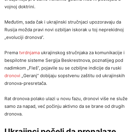
vojnoj doktrini.
Međutim, sada čak i ukrajinski stručnjaci upozoravaju da
Rusija možda pravi novi ozbiljan iskorak u toj neprekidnoj
„evoluciji dronova“.
Prema
tvrdnjama
ukrajinskog stručnjaka za komunikacije i
bespilotne sisteme Sergija Beskrestnova, poznatijeg pod
nadimkom „Fleš“, pojavile su se ozbiljne indicije da ruski
dronovi
„Geranj“ dobijaju sopstvenu zaštitu od ukrajinskih
dronova-presretača.
Rat dronova polako ulazi u novu fazu, dronovi više ne služe
samo za napad, već počinju aktivno da se brane od drugih
dronova.
Ukrajinci počeli da pronalaze