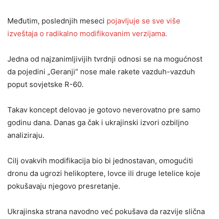
Međutim, poslednjih meseci
pojavljuje se sve više
izveštaja o radikalno modifikovanim verzijama.
Jedna od najzanimljivijih tvrdnji odnosi se na mogućnost
da pojedini „Geranji“ nose male rakete vazduh-vazduh
poput sovjetske R-60.
Takav koncept delovao je gotovo neverovatno pre samo
godinu dana. Danas ga čak i ukrajinski izvori ozbiljno
analiziraju.
Cilj ovakvih modifikacija bio bi jednostavan, omogućiti
dronu da ugrozi helikoptere, lovce ili druge letelice koje
pokušavaju njegovo presretanje.
Ukrajinska strana navodno već pokušava da razvije slična