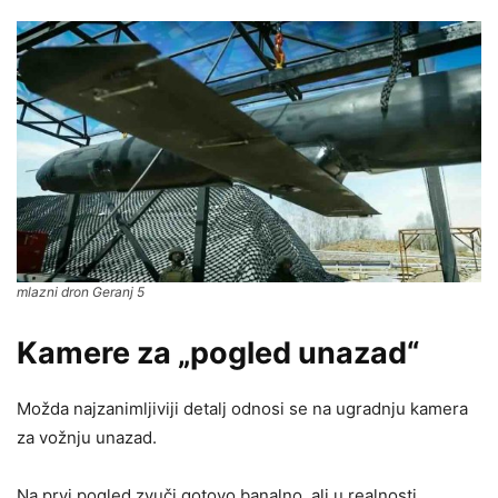
mlazni dron Geranj 5
Kamere za „pogled unazad“
Možda najzanimljiviji detalj odnosi se na ugradnju kamera
za vožnju unazad.
Na prvi pogled zvuči gotovo banalno, ali u realnosti