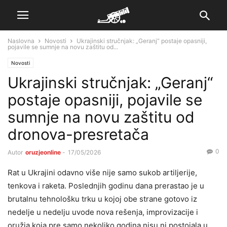
Naslovna
Novosti
Ukrajinski stručnjak: „Geranj“ postaje opasniji,
pojavile se sumnje na novu zaštitu od...
Novosti
Ukrajinski stručnjak: „Geranj“
postaje opasniji, pojavile se
sumnje na novu zaštitu od
dronova-presretača
0
Autor
oruzjeonline
-
17/05/2026
Rat u Ukrajini odavno više nije samo sukob artiljerije,
tenkova i raketa. Poslednjih godinu dana prerastao je u
brutalnu tehnološku trku u kojoj obe strane gotovo iz
nedelje u nedelju uvode nova rešenja, improvizacije i
oružja koja pre samo nekoliko godina nisu ni postojala u