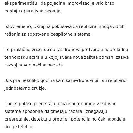
eksperimentišu i da pojedine improvizacije vrlo brzo
postaju operativna rešenja.
Istovremeno, Ukrajina pokušava da replicira mnoga od tih
rešenja za sopstvene bespilotne sisteme.
To praktično znači da se rat dronova pretvara u neprekidnu
tehnološku spiralu u kojoj svaka nova zaštita odmah izaziva
razvoj novog načina napada.
Još pre nekoliko godina kamikaza-dronovi bili su relativno
jednostavno oružje.
Danas polako prerastaju u male autonomne vazdušne
sisteme sposobne da ometaju radare, izbegavaju
presretanje, detektuju pretnje i potencijalno čak napadaju
druge letelice.