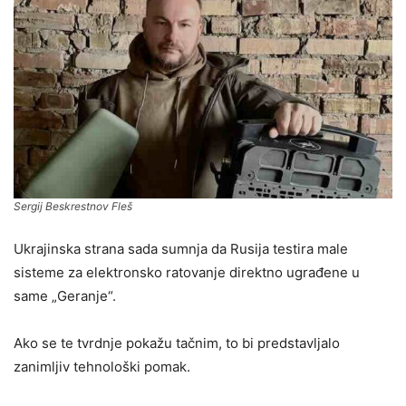
Sergij Beskrestnov Fleš
Ukrajinska strana sada sumnja da Rusija testira male
sisteme za elektronsko ratovanje direktno ugrađene u
same „Geranje“.
Ako se te tvrdnje pokažu tačnim, to bi predstavljalo
zanimljiv tehnološki pomak.