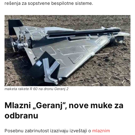
rešenja za sopstvene bespilotne sisteme.
maketa rakete R 60 na dronu Geranj 2
Mlazni „Geranj“, nove muke za
odbranu
Posebnu zabrinutost izazivaju izveštaji o
mlaznim