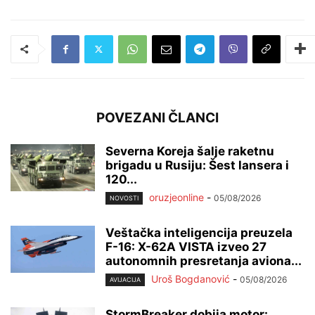
POVEZANI ČLANCI
Severna Koreja šalje raketnu
brigadu u Rusiju: Šest lansera i
120...
oruzjeonline
-
05/08/2026
NOVOSTI
Veštačka inteligencija preuzela
F-16: X-62A VISTA izveo 27
autonomnih presretanja aviona...
Uroš Bogdanović
-
05/08/2026
AVIJACIJA
StormBreaker dobija motor: