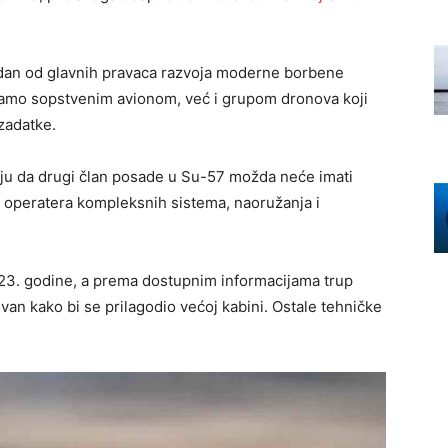
edan od glavnih pravaca razvoja moderne borbene
ja samo sopstvenim avionom, već i grupom dronova koji
 zadatke.
aju da drugi član posade u Su-57 možda neće imati
eć operatera kompleksnih sistema, naoružanja i
23. godine, a prema dostupnim informacijama trup
an kako bi se prilagodio većoj kabini. Ostale tehničke