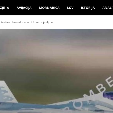
ŽJE
AVIJACIJA
MORNARICA
LOV
ISTORIJA
ANALI
 testira dvosed lovca dok se pojavljuju...