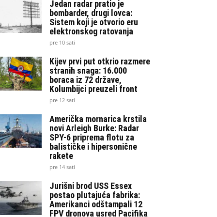
Jedan radar pratio je
bombarder, drugi lovca:
Sistem koji je otvorio eru
elektronskog ratovanja
pre 10 sati
Kijev prvi put otkrio razmere
stranih snaga: 16.000
boraca iz 72 države,
Kolumbijci preuzeli front
pre 12 sati
Američka mornarica krstila
novi Arleigh Burke: Radar
SPY-6 priprema flotu za
balističke i hipersonične
rakete
pre 14 sati
Jurišni brod USS Essex
postao plutajuća fabrika:
Amerikanci odštampali 12
FPV dronova usred Pacifika