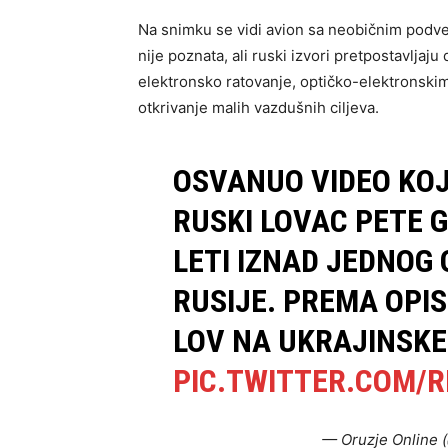
Na snimku se vidi avion sa neobičnim podv
nije poznata, ali ruski izvori pretpostavlja
elektronsko ratovanje, optičko-elektronskim
otkrivanje malih vazdušnih ciljeva.
OSVANUO VIDEO KOJ
RUSKI LOVAC PETE 
LETI IZNAD JEDNOG
RUSIJE. PREMA OPIS
LOV NA UKRAJINSKE
PIC.TWITTER.COM/
— Oruzje Online 