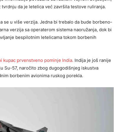
 tvrdnju da je letelica već završila testove ruliranja.
a se u više verzija. Jedna bi trebalo da bude borbeno-
darna verzija sa operaterom sistema naoružanja, dok bi
avljanje bespilotnim letelicama tokom borbenih
ni kupac prvenstveno pominje India.
Indija je još ranije
ju Su-57, naročito zbog dugogodišnjeg iskustva
dnim borbenim avionima ruskog porekla.