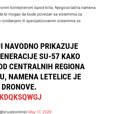
esnim kontejnerom ispod krila. Njegova tačna namena
ju da bi mogao da bude povezan sa sistemima za
 izviđanjem ili specijalizovanim sistemima za
I NAVODNO PRIKAZUJE
GENERACIJE SU-57 KAKO
 OD CENTRALNIH REGIONA
U, NAMENA LETELICE JE
 DRONOVE.
RKDQKSQWGJ
(@oruzjeonline)
May 17, 2026