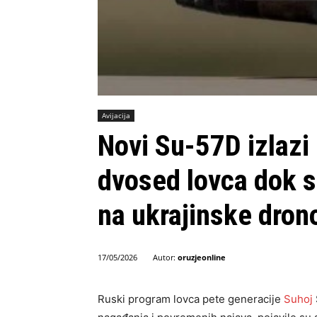
Avijacija
Novi Su-57D izlazi 
dvosed lovca dok s
na ukrajinske dron
Autor:
oruzjeonline
17/05/2026
Ruski program lovca pete generacije
Suhoj