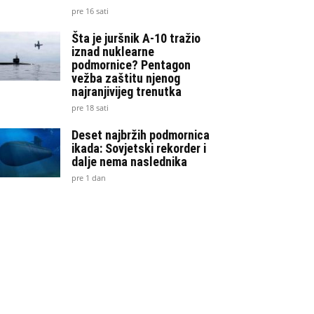
pre 16 sati
Šta je juršnik A-10 tražio
iznad nuklearne
podmornice? Pentagon
vežba zaštitu njenog
najranjivijeg trenutka
pre 18 sati
Deset najbržih podmornica
ikada: Sovjetski rekorder i
dalje nema naslednika
pre 1 dan