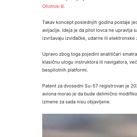
Ohotnik-B.
Takav koncept poslednjih godina postaje j
avijacije. Ideja je da pilot lovca ne upravl
izvršavaju izviđačke, udarne ili elektronske
Upravo zbog toga pojedini analitičari smatr
klasičnu ulogu instruktora ili navigatora, v
bespilotnih platformi.
Patent za dvosedni Su-57 registrovan je 20
aviona morao je da bude delimično modifikov
izmene za sada nisu objavljene.