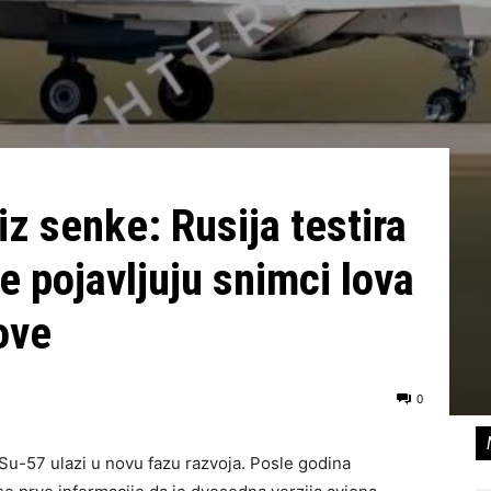
iz senke: Rusija testira
e pojavljuju snimci lova
ove
0
Su-57 ulazi u novu fazu razvoja. Posle godina