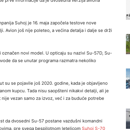
se prve informacije da je dvosedna verzija aviona
.
mpanija Suhoj je 16. maja započela testove nove
. Avion još nije poleteo, a većina detalja i dalje se drži
ti označen novi model. U opticaju su nazivi Su-57D, Su-
navode da se unutar programa razmatra nekoliko
ut su se pojavile još 2020. godine, kada je objavljeno
anom kupcu. Tada nisu saopšteni nikakvi detalji, ali je
t nije vezan samo za izvoz, već i za buduće potrebe
ost da dvosedni Su-57 postane vazdušni komandni
novima, pre svega bespilotnom letelicom
Suhoj S-70