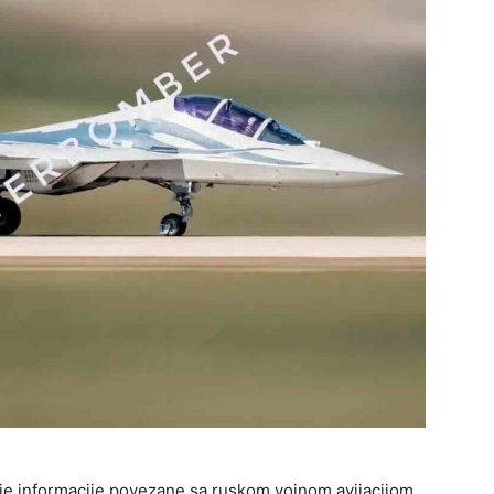
uje informacije povezane sa ruskom vojnom avijacijom,