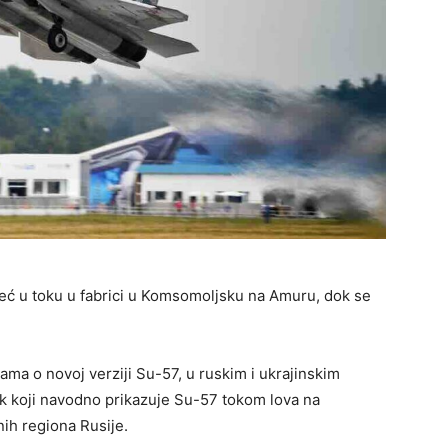
eć u toku u fabrici u Komsomoljsku na Amuru, dok se
ama o novoj verziji Su-57, u ruskim i ukrajinskim
k koji navodno prikazuje Su-57 tokom lova na
ih regiona Rusije.