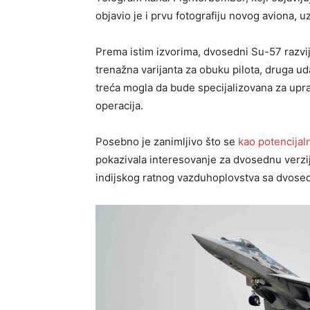
objavio je i prvu fotografiju novog aviona, uz
Prema istim izvorima, dvosedni Su-57 razvij
trenažna varijanta za obuku pilota, druga u
treća mogla da bude specijalizovana za upr
operacija.
Posebno je zanimljivo što se
kao potencijal
pokazivala interesovanje za dvosednu verzi
indijskog ratnog vazduhoplovstva sa dvose