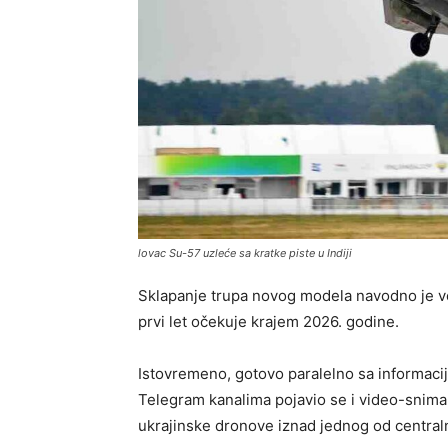
lovac Su-57 uzleće sa kratke piste u Indiji
Sklapanje trupa novog modela navodno je v
prvi let očekuje krajem 2026. godine.
Istovremeno, gotovo paralelno sa informacij
Telegram kanalima pojavio se i video-snima
ukrajinske dronove iznad jednog od centraln