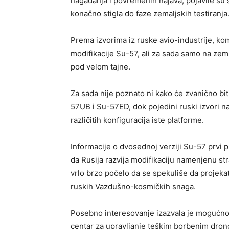
nagađanja i povremenih najava, pojavile su 
konačno stigla do faze zemaljskih testiranja
Prema izvorima iz ruske avio-industrije, ko
modifikacije Su-57, ali za sada samo na zemlji
pod velom tajne.
Za sada nije poznato ni kako će zvanično bi
57UB i Su-57ED, dok pojedini ruski izvori 
različitih konfiguracija iste platforme.
Informacije o dvosednoj verziji Su-57 prvi p
da Rusija razvija modifikaciju namenjenu str
vrlo brzo počelo da se spekuliše da projeka
ruskih Vazdušno-kosmičkih snaga.
Posebno interesovanje izazvala je mogućn
centar za upravljanje teškim borbenim dro