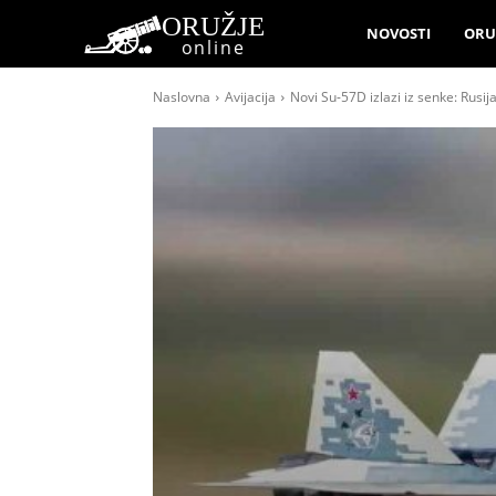
ORUŽJE
NOVOSTI
ORU
online
Naslovna
Avijacija
Novi Su-57D izlazi iz senke: Rusija