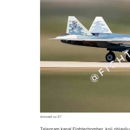
dvosedi su 57
Telegram kanal Fighterbomber, koji objavlj