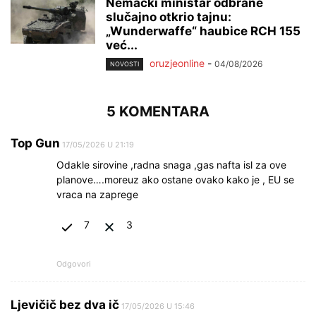
Nemački ministar odbrane
slučajno otkrio tajnu:
„Wunderwaffe“ haubice RCH 155
već...
oruzjeonline
-
04/08/2026
NOVOSTI
5 KOMENTARA
Top Gun
17/05/2026 U 21:19
Odakle sirovine ,radna snaga ,gas nafta isl za ove
planove….moreuz ako ostane ovako kako je , EU se
vraca na zaprege
7
3
Odgovori
Ljevičič bez dva ič
17/05/2026 U 15:46