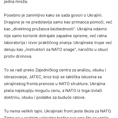
jedna mreža.
Posebno je zanimljivo kako se sada govori o Ukrajini.
Dragone je ne predstavlja samo kao primaoca pomoći, već
kao „direktnog pružaoca bezbednosti“. Ukrajina odavno
nije samo korisnik dotrajale zapadne opreme, već ratna
laboratorija i izvor praktičnog znanja. Ukrajinske trupe već
deluju kao „instruktori za NATO snage“, naročito u obuci
protiv dronova.
To se radi preko Zajedničkog centra za analizu, obuku i
obrazovanje, JATEC, kroz koji se taktička iskustva sa
ukrajinskog fronta prenose u NATO strukture. Ukrajina
plaća najskuplju moguću cenu, a NATO iz toga izvlači
doktrinu, obuku i podatke za buduće ratove.
Tu nema velikih tajni. Ukrajinski front jeste škola za NATO.
Tamo se u realnim uslovima testira sve ono što se ranije