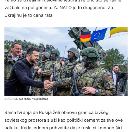
vežbalo na poligonima. Za NATO je to dragoceno. Za
Ukrajinu je to cena rata.
zelenski sa nato vojnicima
Sama tvrdnja da Rusija želi obnovu granica bivšeg
sovjetskog prostora služi kao politički cement za sve ove
odluke. Kada jednom prihvatite da je ruski cilj mnogo širi