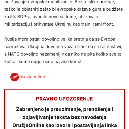
održavanje evropske mobilizacije. Bez te slike pretnje,
teško je objasniti zašto bi evropske države gurale budžete
ka 5% BDP-a, uvodile nove sisteme, ubrzavale
militarizaciju i prihvatale Ukrajinu kao trajni ratni front.
Rusija mora ostati dovoljno velika pretnja da se Evropa
naoružava, Ukrajina dovoljno važan front da se rat nastavi,
a NATO dovoljno nezamenljiv da niko ne pita koliko sve to
košta i kome dugoročno najviše koristi.
oruzjeonline
PRAVNO UPOZORENJE
Zabranjeno je preuzimanje, prenošenje i
objavljivanje teksta bez navođenja
OružjeOnline kao izvora i postavljanja linka