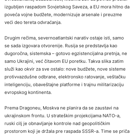
izgubljen raspadom Sovjetskog Saveza, a EU mora hitno da
poveća vojne budžete, modernizuje arsenale i preuzme
veći deo tereta odvraćanja.
Drugim rečima, severnoatlantski narativ ostaje isti, samo
se sada izgovara otvorenije. Rusija se predstavlja kao
dugoročna, sistemska – gotovo egzistencijalna pretnja, ne
samo Ukrajini, već čitavom EU poretku. Takva slika zatim
služi kao okvir za sve ostalo: nove budžete, nove sisteme
protivvazdušne odbrane, elektronsko ratovanje, veštačku
inteligenciju, obaveštajne platforme i trajnu militarizaciju
evropskog kontinenta.
Prema Dragoneu, Moskva ne planira da se zaustavi na
ukrajinskom frontu. U strateškim projekcijama NATO-a,
ruski cilj je obnavljanje kontrole nad geopolitičkim
prostorom koji je držala pre raspada SSSR-a. Time se priča