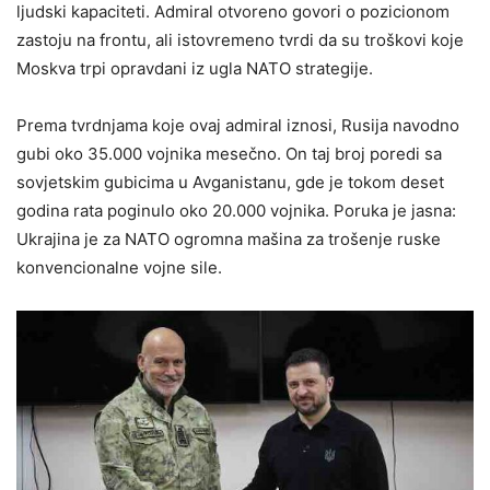
ljudski kapaciteti. Admiral otvoreno govori o pozicionom
zastoju na frontu, ali istovremeno tvrdi da su troškovi koje
Moskva trpi opravdani iz ugla NATO strategije.
Prema tvrdnjama koje ovaj admiral iznosi, Rusija navodno
gubi oko 35.000 vojnika mesečno. On taj broj poredi sa
sovjetskim gubicima u Avganistanu, gde je tokom deset
godina rata poginulo oko 20.000 vojnika. Poruka je jasna:
Ukrajina je za NATO ogromna mašina za trošenje ruske
konvencionalne vojne sile.