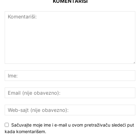
KOMENTARIŠI
Sačuvajte moje ime i e-mail u ovom pretraživaču sledeći put
kada komentarišem.