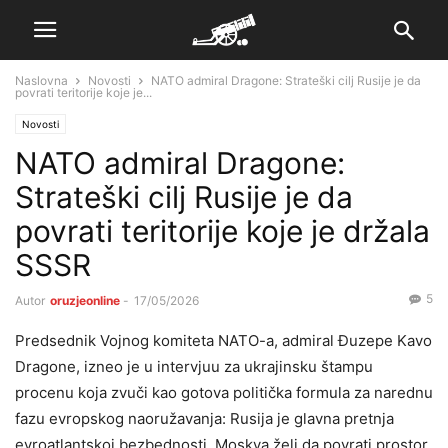
Naslovna
Novosti
NATO admiral Dragone: Strateški cilj Rusije je da
povrati teritorije koje je...
Novosti
NATO admiral Dragone:
Strateški cilj Rusije je da
povrati teritorije koje je držala
SSSR
5
Autor
oruzjeonline
-
17/05/2026
Predsednik Vojnog komiteta NATO-a, admiral Đuzepe Kavo
Dragone, izneo je u intervjuu za ukrajinsku štampu
procenu koja zvuči kao gotova politička formula za narednu
fazu evropskog naoružavanja: Rusija je glavna pretnja
evroatlantskoj bezbednosti, Moskva želi da povrati prostor