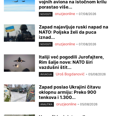
vojnih aviona na istočnom krilu
porastao više...
oruzjeonline
-
07/08/2026
NOVOSTI
Zapad najavljuje ruski napad na
NATO: Poljska želi da puca
iznad...
oruzjeonline
-
07/08/2026
NOVOSTI
Italiji već pogodili Jurofajtere,
Rim šalje nove: NATO širi
vazdušni štit...
Uroš Bogdanović
-
05/08/2026
AVIJACIJA
Zapad poslao Ukrajini čitavu
oklopnu armiju: Preko 900
tenkova i 1.300...
oruzjeonline
-
05/08/2026
ANALITIKA