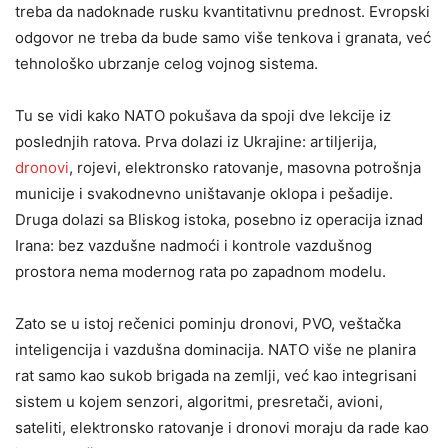
treba da nadoknade rusku kvantitativnu prednost. Evropski
odgovor ne treba da bude samo više tenkova i granata, već
tehnološko ubrzanje celog vojnog sistema.
Tu se vidi kako NATO pokušava da spoji dve lekcije iz
poslednjih ratova. Prva dolazi iz Ukrajine: artiljerija,
dronovi
, rojevi, elektronsko ratovanje, masovna potrošnja
municije i svakodnevno uništavanje oklopa i pešadije.
Druga dolazi sa Bliskog istoka, posebno iz operacija iznad
Irana: bez vazdušne nadmoći i kontrole vazdušnog
prostora nema modernog rata po zapadnom modelu.
Zato se u istoj rečenici pominju dronovi, PVO, veštačka
inteligencija i vazdušna dominacija. NATO više ne planira
rat samo kao sukob brigada na zemlji, već kao integrisani
sistem u kojem senzori, algoritmi, presretači, avioni,
sateliti, elektronsko ratovanje i dronovi moraju da rade kao