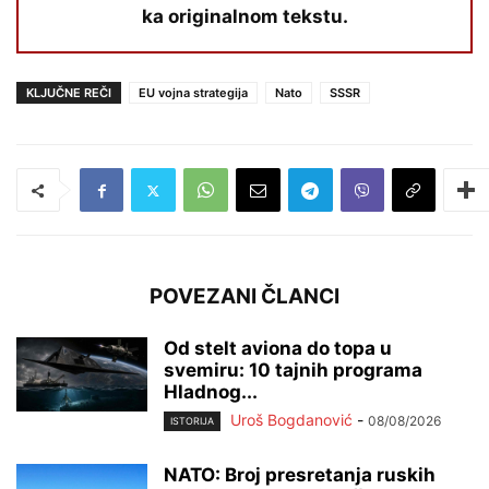
ka originalnom tekstu.
KLJUČNE REČI
EU vojna strategija
Nato
SSSR
POVEZANI ČLANCI
Od stelt aviona do topa u
svemiru: 10 tajnih programa
Hladnog...
Uroš Bogdanović
-
08/08/2026
ISTORIJA
NATO: Broj presretanja ruskih