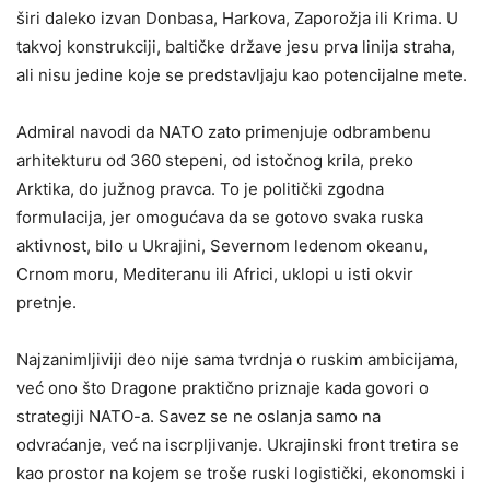
širi daleko izvan Donbasa, Harkova, Zaporožja ili Krima. U
takvoj konstrukciji, baltičke države jesu prva linija straha,
ali nisu jedine koje se predstavljaju kao potencijalne mete.
Admiral navodi da NATO zato primenjuje odbrambenu
arhitekturu od 360 stepeni, od istočnog krila, preko
Arktika, do južnog pravca. To je politički zgodna
formulacija, jer omogućava da se gotovo svaka ruska
aktivnost, bilo u Ukrajini, Severnom ledenom okeanu,
Crnom moru, Mediteranu ili Africi, uklopi u isti okvir
pretnje.
Najzanimljiviji deo nije sama tvrdnja o ruskim ambicijama,
već ono što Dragone praktično priznaje kada govori o
strategiji NATO-a. Savez se ne oslanja samo na
odvraćanje, već na iscrpljivanje. Ukrajinski front tretira se
kao prostor na kojem se troše ruski logistički, ekonomski i