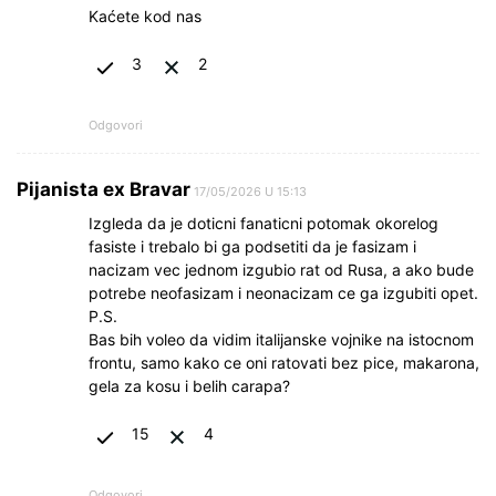
Kaćete kod nas
3
2
Odgovori
Pijanista ex Bravar
17/05/2026 U 15:13
Izgleda da je doticni fanaticni potomak okorelog
fasiste i trebalo bi ga podsetiti da je fasizam i
nacizam vec jednom izgubio rat od Rusa, a ako bude
potrebe neofasizam i neonacizam ce ga izgubiti opet.
P.S.
Bas bih voleo da vidim italijanske vojnike na istocnom
frontu, samo kako ce oni ratovati bez pice, makarona,
gela za kosu i belih carapa?
15
4
Odgovori