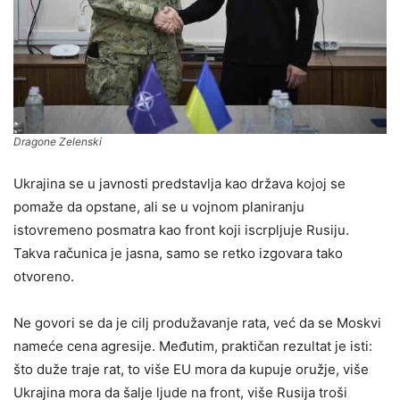
Dragone Zelenski
Ukrajina se u javnosti predstavlja kao država kojoj se
pomaže da opstane, ali se u vojnom planiranju
istovremeno posmatra kao front koji iscrpljuje Rusiju.
Takva računica je jasna, samo se retko izgovara tako
otvoreno.
Ne govori se da je cilj produžavanje rata, već da se Moskvi
nameće cena agresije. Međutim, praktičan rezultat je isti:
što duže traje rat, to više EU mora da kupuje oružje, više
Ukrajina mora da šalje ljude na front, više Rusija troši