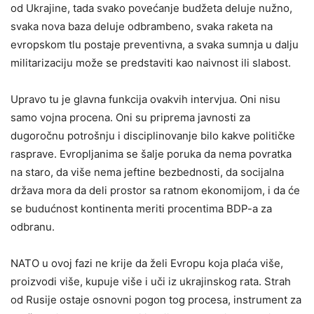
od Ukrajine, tada svako povećanje budžeta deluje nužno,
svaka nova baza deluje odbrambeno, svaka raketa na
evropskom tlu postaje preventivna, a svaka sumnja u dalju
militarizaciju može se predstaviti kao naivnost ili slabost.
Upravo tu je glavna funkcija ovakvih intervjua. Oni nisu
samo vojna procena. Oni su priprema javnosti za
dugoročnu potrošnju i disciplinovanje bilo kakve političke
rasprave. Evropljanima se šalje poruka da nema povratka
na staro, da više nema jeftine bezbednosti, da socijalna
država mora da deli prostor sa ratnom ekonomijom, i da će
se budućnost kontinenta meriti procentima BDP-a za
odbranu.
NATO u ovoj fazi ne krije da želi Evropu koja plaća više,
proizvodi više, kupuje više i uči iz ukrajinskog rata. Strah
od Rusije ostaje osnovni pogon tog procesa, instrument za