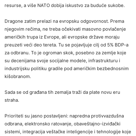
resurse, a više NATO dobija iskustvo za buduće sukobe.
Dragone zatim prelazi na evropsku odgovornost. Prema
njegovim rečima, ne treba očekivati masovno povlačenje
američkih trupa iz Evrope, ali evropske države moraju
preuzeti veći deo tereta. Tu se pojavljuje cilj od 5% BDP-a
za odbranu. To je ogroman skok, posebno za zemlje koje
su decenijama svoje socijalne modele, infrastrukturu i
industrijsku politiku gradile pod američkim bezbednosnim
kišobranom.
Sada se od građana tih zemalja traži da plate novu eru
straha.
Prioriteti su jasno postavljeni: napredna protivvazdušna
odbrana, elektronsko ratovanje, obaveštajno-izviđački
sistemi, integracija veštačke inteligencije i tehnologije koje