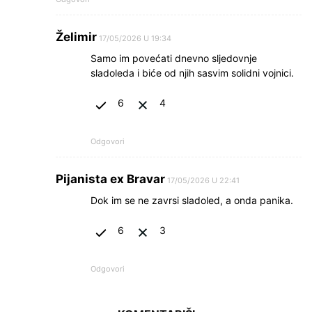
Želimir
17/05/2026 U 19:34
Samo im povećati dnevno sljedovnje
sladoleda i biće od njih sasvim solidni vojnici.
6
4
Odgovori
Pijanista ex Bravar
17/05/2026 U 22:41
Dok im se ne zavrsi sladoled, a onda panika.
6
3
Odgovori