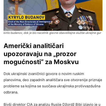
kirilo budanov, dok je bio nacelnik glavne obaveštajne službe ukrajine gur
Američki analitičari
upozoravaju na „prozor
mogućnosti“ za Moskvu
Dok ukrajinski zvaničnici govore o novim ruskim
planovima, deo zapadnih analitičara sve otvorenije priznaje
probleme sa kojima se suočava ukrajinska protivvazdušna
odbrana.
Bivši direktor CIA za analizu Rusije Džordž Bibi izjavio je u