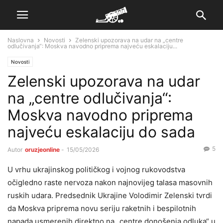
Naslovna
Novosti
Zelenski upozorava na udar na „centre
odlučivanja“: Moskva navodno priprema najveću eskalaciju...
Novosti
Zelenski upozorava na udar
na „centre odlučivanja“:
Moskva navodno priprema
najveću eskalaciju do sada
5
Autor
oruzjeonline
-
15/05/2026
U vrhu ukrajinskog političkog i vojnog rukovodstva
očigledno raste nervoza nakon najnovijeg talasa masovnih
ruskih udara. Predsednik Ukrajine Volodimir Zelenski tvrdi
da Moskva priprema novu seriju raketnih i bespilotnih
napada usmerenih direktno na „centre donošenja odluka“ u