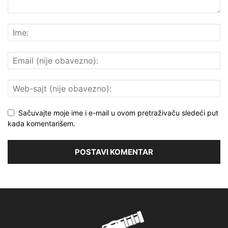
Sačuvajte moje ime i e-mail u ovom pretraživaču sledeći put
kada komentarišem.