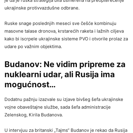
je da je ruska strategija bila usmerena na preopterećenje
ukrajinske protivvazdušne odbrane.
Ruske snage poslednjih meseci sve češće kombinuju
masovne talase dronova, krstarećih raketa i lažnih ciljeva
kako bi iscrpele ukrajinske sisteme PVO i otvorile prolaz za
udare po važnim objektima.
Budanov: Ne vidim pripreme za
nuklearni udar, ali Rusija ima
mogućnost…
Dodatnu pažnju izazvale su izjave bivšeg šefa ukrajinske
vojne obaveštajne službe, sada šefa administracije
Zelenskog, Kirila Budanova.
U intervjuu za britanski „Tajms“ Budanov je rekao da Rusija