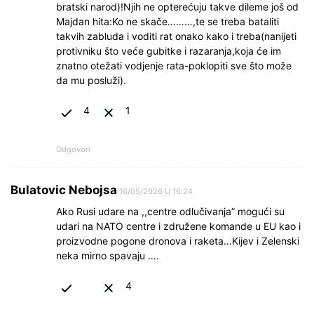
bratski narod)!Njih ne opterećuju takve dileme još od
Majdan hita:Ko ne skače………,te se treba bataliti
takvih zabluda i voditi rat onako kako i treba(nanijeti
protivniku što veće gubitke i razaranja,koja će im
znatno otežati vodjenje rata-poklopiti sve što može
da mu posluži).
4
1
Odgovori
Bulatovic Nebojsa
16/05/2026 U 16:24
Ako Rusi udare na ,,centre odlučivanja” mogući su
udari na NATO centre i združene komande u EU kao i
proizvodne pogone dronova i raketa…Kijev i Zelenski
neka mirno spavaju ….
4