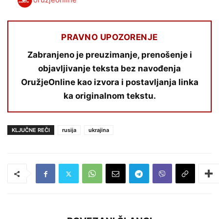
PRAVNO UPOZORENJE
Zabranjeno je preuzimanje, prenošenje i
objavljivanje teksta bez navođenja
OružjeOnline kao izvora i postavljanja linka
ka originalnom tekstu.
KLJUČNE REČI
rusija
ukrajina