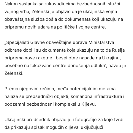
Nakon sastanka sa rukovodiocima bezbednosnih službi i
vojnog vrha, Zelenski je objavio da je ukrajinska vojna
obaveštajna služba došla do dokumenata koji ukazuju na
pripremu novih udara na političke i vojne centre.
„Specijalisti Glavne obaveštajne uprave Ministarstva
odbrane dobili su dokumenta koja ukazuju na to da Rusija
priprema nove raketne i bespilotne napade na Ukrajinu,
posebno na takozvane centre donošenja odluka“, naveo je
Zelenski.
Prema njegovim rečima, među potencijalnim metama
nalaze se predsednički objekti, komandna infrastruktura i
podzemni bezbednosni kompleksi u Kijevu.
Ukrajinski predsednik objavio je i fotografije za koje tvrdi
da prikazuju spisak mogućih ciljeva, uključujući