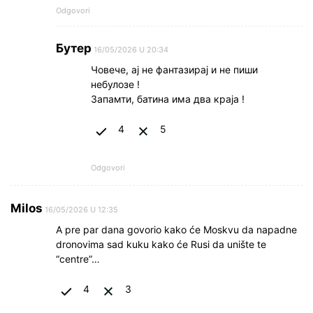
Odgovori
Бутер
16/05/2026 U 20:34
Човече, ај не фантазирај и не пиши
небулозе !
Запамти, батина има два краја !
4
5
Odgovori
Milos
16/05/2026 U 12:35
A pre par dana govorio kako će Moskvu da napadne
dronovima sad kuku kako će Rusi da unište te
“centre”…
4
3