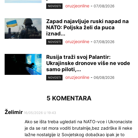
oruzjeonline
-
07/08/2026
NOVOSTI
Zapad najavljuje ruski napad na
NATO: Poljska želi da puca
iznad...
oruzjeonline
-
07/08/2026
NOVOSTI
Rusija traži svoj Palantir:
Ukrajinske dronove više ne vode
samo piloti,...
oruzjeonline
-
06/08/2026
NOVOSTI
5 KOMENTARA
Želimir
16/05/2026 U 19:43
Ako se išta treba ugledati na NATO-vce i Ukronaciste
je da se rat mora voditi brutalnije,bez zadrške ili neke
lažne nostalgije iz Sovjetskog doba(kao ipak je to