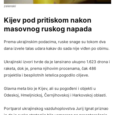
zelenski
Kijev pod pritiskom nakon
masovnog ruskog napada
Prema ukrajinskim podacima, ruske snage su tokom dva
dana izvele talas udara kakav do sada nije viđen po obimu.
Ukrajinski izvori tvrde da je lansirano ukupno 1.623 drona i
raketa, dok je, prema njihovim procenama, čak 486
projektila i bespilotnih letelica pogodilo ciljeve.
Glavna meta bio je Kijev, ali su pogođeni i objekti u
Odeskoj, Hmeljnickoj, Černjihovskoj i Harkovskoj oblasti.
Portparol ukrajinskog vazduhoplovstva Jurij Ignat priznao