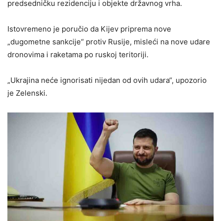
predsedničku rezidenciju i objekte državnog vrha.
Istovremeno je poručio da Kijev priprema nove
„dugometne sankcije“ protiv Rusije, misleći na nove udare
dronovima i raketama po ruskoj teritoriji.
„Ukrajina neće ignorisati nijedan od ovih udara“, upozorio
je Zelenski.