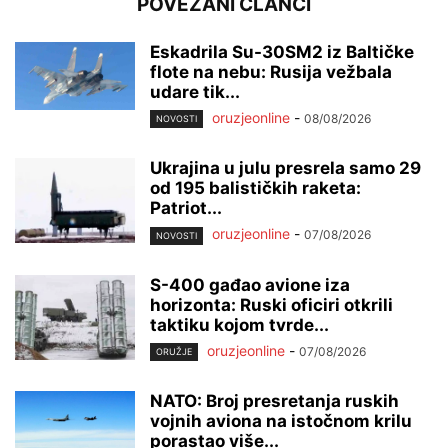
POVEZANI ČLANCI
Eskadrila Su-30SM2 iz Baltičke
flote na nebu: Rusija vežbala
udare tik...
oruzjeonline
-
08/08/2026
NOVOSTI
Ukrajina u julu presrela samo 29
od 195 balističkih raketa:
Patriot...
oruzjeonline
-
07/08/2026
NOVOSTI
S-400 gađao avione iza
horizonta: Ruski oficiri otkrili
taktiku kojom tvrde...
oruzjeonline
-
07/08/2026
ORUŽJE
NATO: Broj presretanja ruskih
vojnih aviona na istočnom krilu
porastao više...