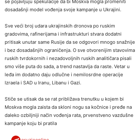
se pojavljuju spekulacije da bi Moskva mogla promeniti
dosadašnji model vođenja svoje kampanje u Ukrajini.
Sve veći broj udara ukrajinskih dronova po ruskim
gradovima, rafinerijama i infrastrukturi stvara dodatni
pritisak unutar same Rusije da se odgovori mnogo snažnije
i bez dosadašnjih ograničenja. O sve otvorenijim stavovima
ruskih tvrdokornih i nezadovoljnih ruskih analitičara pisali
smo više puta do sada, a trend nastavlja da raste. Vetar u
leđa im dodatno daju odlučne i nemilosrdne operacije
Izraela i SAD u Iranu, Libanu i Gazi.
Stiče se utisak da se rat približava trenutku u kojem bi
Moskva mogla zaista da skloni nogu sa kočnice i pređe na
daleko ozbiljniji način vođenja rata, prvenstveno vazdušne
kampanje koju bi pratila
oruzjeonline