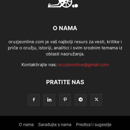
O NAMA
oruzjeonline.com je vaš najbolji resurs za vesti, kritike i
priče o oružju, istoriji, analitici i svim srodnim temama iz
oblasti naoružanja.
Kontaktirajte nas:
oruzjeonline@gmail.com
PRATITE NAS
O nama
Sarađujte s nama
Predlozi i sugestije