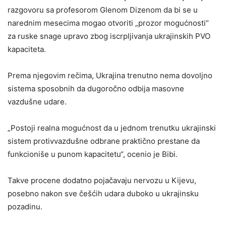
razgovoru sa profesorom Glenom Dizenom da bi se u
narednim mesecima mogao otvoriti „prozor mogućnosti“
za ruske snage upravo zbog iscrpljivanja ukrajinskih PVO
kapaciteta.
Prema njegovim rečima, Ukrajina trenutno nema dovoljno
sistema sposobnih da dugoročno odbija masovne
vazdušne udare.
„Postoji realna mogućnost da u jednom trenutku ukrajinski
sistem protivvazdušne odbrane praktično prestane da
funkcioniše u punom kapacitetu“, ocenio je Bibi.
Takve procene dodatno pojačavaju nervozu u Kijevu,
posebno nakon sve češćih udara duboko u ukrajinsku
pozadinu.