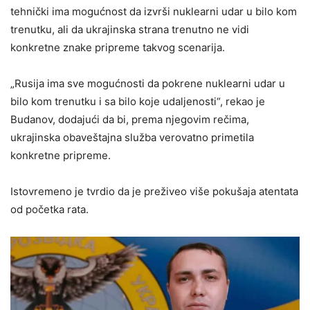
tehnički ima mogućnost da izvrši nuklearni udar u bilo kom
trenutku, ali da ukrajinska strana trenutno ne vidi
konkretne znake pripreme takvog scenarija.
„Rusija ima sve mogućnosti da pokrene nuklearni udar u
bilo kom trenutku i sa bilo koje udaljenosti“, rekao je
Budanov, dodajući da bi, prema njegovim rečima,
ukrajinska obaveštajna služba verovatno primetila
konkretne pripreme.
Istovremeno je tvrdio da je preživeo više pokušaja atentata
od početka rata.