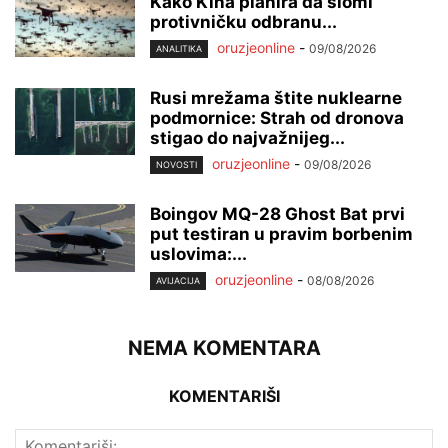
Kako Kina planira da slomi
protivničku odbranu...
oruzjeonline
-
09/08/2026
ANALITIKA
Rusi mrežama štite nuklearne
podmornice: Strah od dronova
stigao do najvažnijeg...
oruzjeonline
-
09/08/2026
NOVOSTI
Boingov MQ-28 Ghost Bat prvi
put testiran u pravim borbenim
uslovima:...
oruzjeonline
-
08/08/2026
AVIJACIJA
NEMA KOMENTARA
KOMENTARIŠI