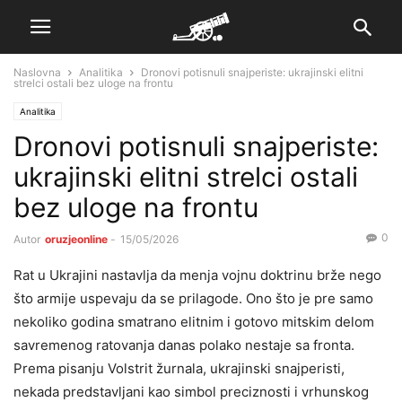
Naslovna
Analitika
Dronovi potisnuli snajperiste: ukrajinski elitni
strelci ostali bez uloge na frontu
Analitika
Dronovi potisnuli snajperiste:
ukrajinski elitni strelci ostali
bez uloge na frontu
0
Autor
oruzjeonline
-
15/05/2026
Rat u Ukrajini nastavlja da menja vojnu doktrinu brže nego
što armije uspevaju da se prilagode. Ono što je pre samo
nekoliko godina smatrano elitnim i gotovo mitskim delom
savremenog ratovanja danas polako nestaje sa fronta.
Prema pisanju Volstrit žurnala, ukrajinski snajperisti,
nekada predstavljani kao simbol preciznosti i vrhunskog