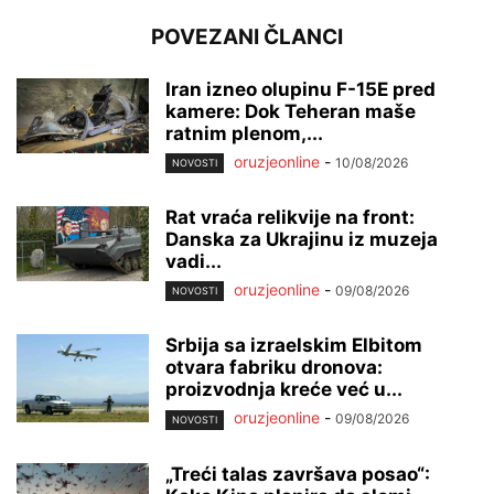
POVEZANI ČLANCI
Iran izneo olupinu F-15E pred
kamere: Dok Teheran maše
ratnim plenom,...
oruzjeonline
-
10/08/2026
NOVOSTI
Rat vraća relikvije na front:
Danska za Ukrajinu iz muzeja
vadi...
oruzjeonline
-
09/08/2026
NOVOSTI
Srbija sa izraelskim Elbitom
otvara fabriku dronova:
proizvodnja kreće već u...
oruzjeonline
-
09/08/2026
NOVOSTI
„Treći talas završava posao“: