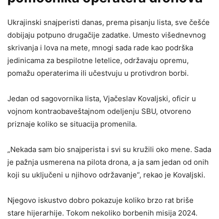
Ukrajinski snajperisti danas, prema pisanju lista, sve češće
dobijaju potpuno drugačije zadatke. Umesto višednevnog
skrivanja i lova na mete, mnogi sada rade kao podrška
jedinicama za bespilotne letelice, održavaju opremu,
pomažu operaterima ili učestvuju u protivdron borbi.
Jedan od sagovornika lista, Vjačeslav Kovaljski, oficir u
vojnom kontraobaveštajnom odeljenju SBU, otvoreno
priznaje koliko se situacija promenila.
„Nekada sam bio snajperista i svi su kružili oko mene. Sada
je pažnja usmerena na pilota drona, a ja sam jedan od onih
koji su uključeni u njihovo održavanje“, rekao je Kovaljski.
Njegovo iskustvo dobro pokazuje koliko brzo rat briše
stare hijerarhije. Tokom nekoliko borbenih misija 2024.