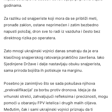
godinama.
Za razliku od snajperiste koji mora da se približi meti,
pronađe zaklon, ostane neprimećen i zatim bezbedno
napusti položaj, dron sve to radi iz vazduha i često bez
direktnog rizika po operatera.
Zato mnogi ukrajinski vojnici danas smatraju da je era
klasičnog snajperskog ratovanja praktično završena. Iako
Sjedinjene Države i dalje nastavljaju obuku snajperista,
sama priroda bojišta ih potiskuje na marginu.
Posebno je zanimljivo što se sada pokušava njihova
„prekvalifikacija“ za borbu protiv dronova. Ideja je da
vrhunski strelci, zahvaljujući refleksima i preciznosti, mogu
pomoći u obaranju FPV letelica i drugih malih ciljeva.
Međutim, čak i sami ukrajinski vojnici priznaju da ti