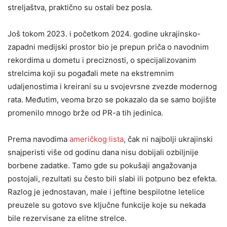
streljaštva, praktično su ostali bez posla.
Još tokom 2023. i početkom 2024. godine ukrajinsko-
zapadni medijski prostor bio je prepun priča o navodnim
rekordima u dometu i preciznosti, o specijalizovanim
strelcima koji su pogađali mete na ekstremnim
udaljenostima i kreirani su u svojevrsne zvezde modernog
rata. Međutim, veoma brzo se pokazalo da se samo bojište
promenilo mnogo brže od PR-a tih jedinica.
Prema navodima
američkog lista
, čak ni najbolji ukrajinski
snajperisti više od godinu dana nisu dobijali ozbiljnije
borbene zadatke. Tamo gde su pokušaji angažovanja
postojali, rezultati su često bili slabi ili potpuno bez efekta.
Razlog je jednostavan, male i jeftine bespilotne letelice
preuzele su gotovo sve ključne funkcije koje su nekada
bile rezervisane za elitne strelce.