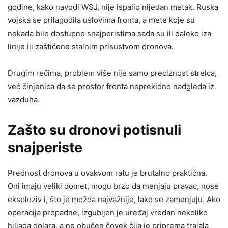
godine, kako navodi WSJ, nije ispalio nijedan metak. Ruska
vojska se prilagodila uslovima fronta, a mete koje su
nekada bile dostupne snajperistima sada su ili daleko iza
linije ili zaštićene stalnim prisustvom dronova.
Drugim rečima, problem više nije samo preciznost strelca,
već činjenica da se prostor fronta neprekidno nadgleda iz
vazduha.
Zašto su dronovi potisnuli
snajperiste
Prednost dronova u ovakvom ratu je brutalno praktična.
Oni imaju veliki domet, mogu brzo da menjaju pravac, nose
eksploziv i, što je možda najvažnije, lako se zamenjuju. Ako
operacija propadne, izgubljen je uređaj vredan nekoliko
hiljada dolara, a ne obučen čovek čija je priprema trajala