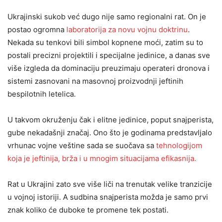
Ukrajinski sukob već dugo nije samo regionalni rat. On je
postao ogromna
laboratorija za novu vojnu doktrinu
.
Nekada su tenkovi bili simbol kopnene moći, zatim su to
postali precizni projektili i specijalne jedinice, a danas sve
više izgleda da dominaciju preuzimaju operateri dronova i
sistemi zasnovani na masovnoj proizvodnji jeftinih
bespilotnih letelica.
U takvom okruženju čak i elitne jedinice, poput snajperista,
gube nekadašnji značaj. Ono što je godinama predstavljalo
vrhunac vojne veštine sada se suočava sa
tehnologijom
koja je jeftinija, brža i u mnogim situacijama efikasnija.
Rat u Ukrajini zato sve više liči na trenutak velike tranzicije
u vojnoj istoriji. A sudbina snajperista možda je samo prvi
znak koliko će duboke te promene tek postati.