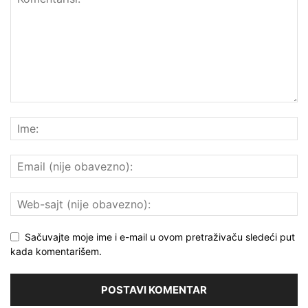
Sačuvajte moje ime i e-mail u ovom pretraživaču sledeći put
kada komentarišem.