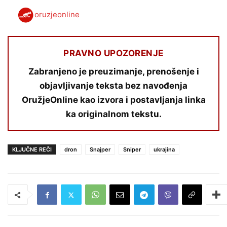
oruzjeonline
PRAVNO UPOZORENJE
Zabranjeno je preuzimanje, prenošenje i
objavljivanje teksta bez navođenja
OružjeOnline kao izvora i postavljanja linka
ka originalnom tekstu.
KLJUČNE REČI
dron
Snajper
Sniper
ukrajina