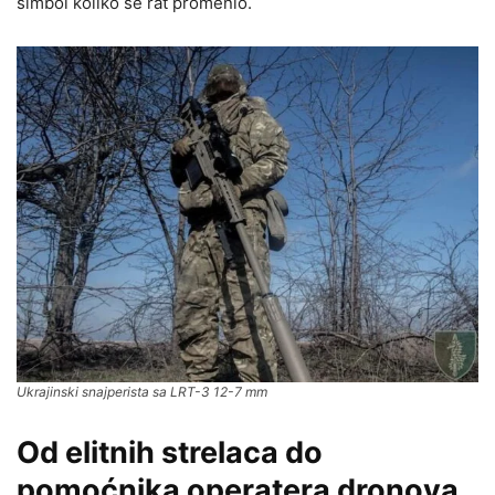
simbol koliko se rat promenio.
Ukrajinski snajperista sa LRT-3 12-7 mm
Od elitnih strelaca do
pomoćnika operatera dronova