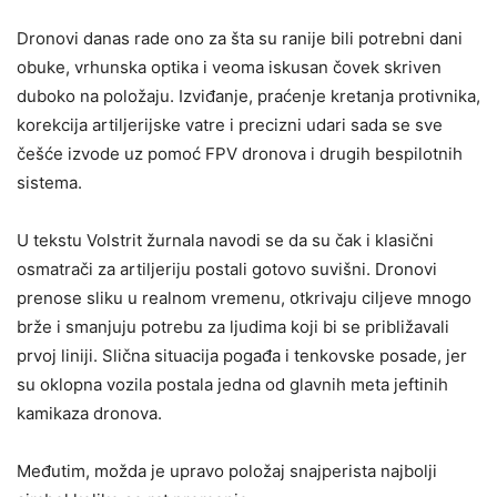
Dronovi danas rade ono za šta su ranije bili potrebni dani
obuke, vrhunska optika i veoma iskusan čovek skriven
duboko na položaju. Izviđanje, praćenje kretanja protivnika,
korekcija artiljerijske vatre i precizni udari sada se sve
češće izvode uz pomoć FPV dronova i drugih bespilotnih
sistema.
U tekstu Volstrit žurnala navodi se da su čak i klasični
osmatrači za artiljeriju postali gotovo suvišni. Dronovi
prenose sliku u realnom vremenu, otkrivaju ciljeve mnogo
brže i smanjuju potrebu za ljudima koji bi se približavali
prvoj liniji. Slična situacija pogađa i tenkovske posade, jer
su oklopna vozila postala jedna od glavnih meta jeftinih
kamikaza dronova.
Međutim, možda je upravo položaj snajperista najbolji