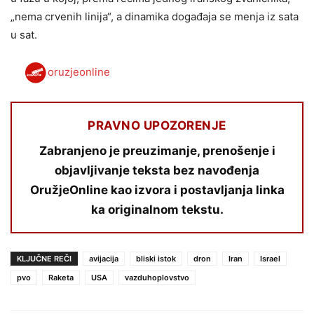
„nema crvenih linija“, a dinamika događaja se menja iz sata
u sat.
oruzjeonline
PRAVNO UPOZORENJE
Zabranjeno je preuzimanje, prenošenje i
objavljivanje teksta bez navođenja
OružjeOnline kao izvora i postavljanja linka
ka originalnom tekstu.
KLJUČNE REČI
avijacija
bliski istok
dron
Iran
Israel
pvo
Raketa
USA
vazduhoplovstvo