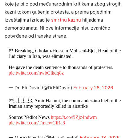
koje je bilo pod međunarodnim kritikama zbog strogih
kazni tokom gušenja protesta, a prema pojedinim
izveštajima izricao je
smrtnu kaznu
hiljadama
demonstranata. Ni ove informacije nisu zvanično
potvrđene od iranske strane.
🚨 Breaking, Gholam-Hossein Mohseni-Ejei, Head of the
Judiciary in Iran, was eliminated.
He gave the death sentence to thousands of protesters.
pic.twitter.com/nwbClkdq8z
— Dr. Eli David (@DrEliDavid)
February 28, 2026
🚨🇮🇱🇮🇷 Amir Hatami, the commander-in-chief of the
Iranian army reportedly killed in airstrike
Source: Yediot News
https://t.co/fJZjz4ndwm
pic.twitter.com/TmtcwCiRa8
— Mario Nawfal (@MarioNawfal)
February 28, 2026