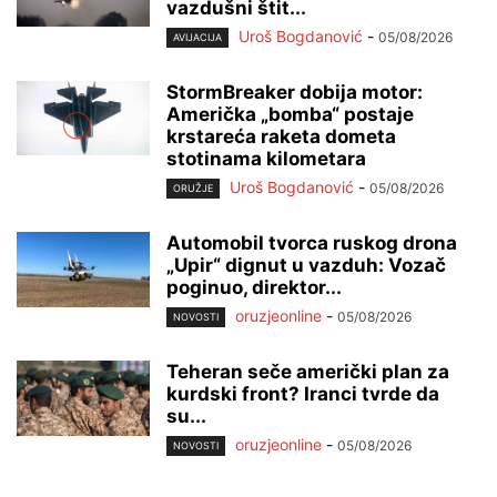
vazdušni štit...
Uroš Bogdanović
-
05/08/2026
AVIJACIJA
StormBreaker dobija motor:
Američka „bomba“ postaje
krstareća raketa dometa
stotinama kilometara
Uroš Bogdanović
-
05/08/2026
ORUŽJE
Automobil tvorca ruskog drona
„Upir“ dignut u vazduh: Vozač
poginuo, direktor...
oruzjeonline
-
05/08/2026
NOVOSTI
Teheran seče američki plan za
kurdski front? Iranci tvrde da
su...
oruzjeonline
-
05/08/2026
NOVOSTI