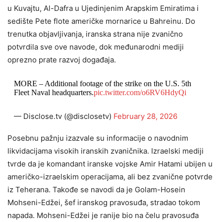
u Kuvajtu, Al-Dafra u Ujedinjenim Arapskim Emiratima i
sedište Pete flote američke mornarice u Bahreinu. Do
trenutka objavljivanja, iranska strana nije zvanično
potvrdila sve ove navode, dok međunarodni mediji
oprezno prate razvoj događaja.
MORE – Additional footage of the strike on the U.S. 5th
Fleet Naval headquarters.
pic.twitter.com/o6RV6HdyQi
— Disclose.tv (@disclosetv)
February 28, 2026
Posebnu pažnju izazvale su informacije o navodnim
likvidacijama visokih iranskih zvaničnika. Izraelski mediji
tvrde da je komandant iranske vojske Amir Hatami ubijen u
američko-izraelskim operacijama, ali bez zvanične potvrde
iz Teherana. Takođe se navodi da je Golam-Hosein
Mohseni-Edžei, šef iranskog pravosuđa, stradao tokom
napada. Mohseni-Edžei je ranije bio na čelu pravosuđa