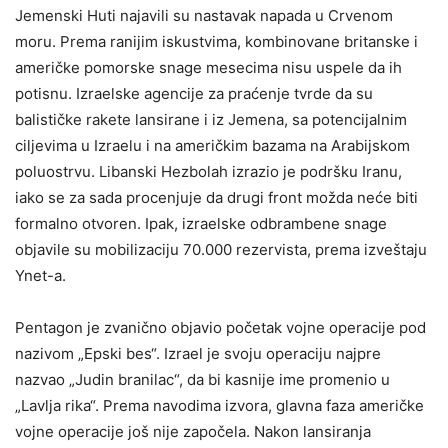
Jemenski Huti najavili su nastavak napada u Crvenom
moru. Prema ranijim iskustvima, kombinovane britanske i
američke pomorske snage mesecima nisu uspele da ih
potisnu. Izraelske agencije za praćenje tvrde da su
balističke rakete lansirane i iz Jemena, sa potencijalnim
ciljevima u Izraelu i na američkim bazama na Arabijskom
poluostrvu. Libanski Hezbolah izrazio je podršku Iranu,
iako se za sada procenjuje da drugi front možda neće biti
formalno otvoren. Ipak, izraelske odbrambene snage
objavile su mobilizaciju 70.000 rezervista, prema izveštaju
Ynet-a.
Pentagon je zvanično objavio početak vojne operacije pod
nazivom „Epski bes“. Izrael je svoju operaciju najpre
nazvao „Judin branilac“, da bi kasnije ime promenio u
„Lavlja rika“. Prema navodima izvora, glavna faza američke
vojne operacije još nije započela. Nakon lansiranja