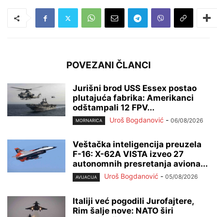
POVEZANI ČLANCI
Jurišni brod USS Essex postao
plutajuća fabrika: Amerikanci
odštampali 12 FPV...
Uroš Bogdanović
-
06/08/2026
MORNARICA
Veštačka inteligencija preuzela
F-16: X-62A VISTA izveo 27
autonomnih presretanja aviona...
Uroš Bogdanović
-
05/08/2026
AVIJACIJA
Italiji već pogodili Jurofajtere,
Rim šalje nove: NATO širi