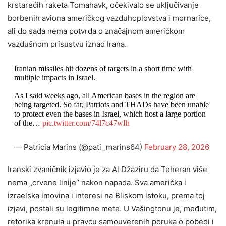
krstarećih raketa Tomahavk, očekivalo se uključivanje
borbenih aviona američkog vazduhoplovstva i mornarice,
ali do sada nema potvrda o značajnom američkom
vazdušnom prisustvu iznad Irana.
Iranian missiles hit dozens of targets in a short time with
multiple impacts in Israel.
As I said weeks ago, all American bases in the region are
being targeted. So far, Patriots and THADs have been unable
to protect even the bases in Israel, which host a large portion
of the…
pic.twitter.com/74l7c47wIh
— Patricia Marins (@pati_marins64)
February 28, 2026
Iranski zvaničnik izjavio je za Al Džaziru da Teheran više
nema „crvene linije“ nakon napada. Sva američka i
izraelska imovina i interesi na Bliskom istoku, prema toj
izjavi, postali su legitimne mete. U Vašingtonu je, međutim,
retorika krenula u pravcu samouverenih poruka o pobedi i