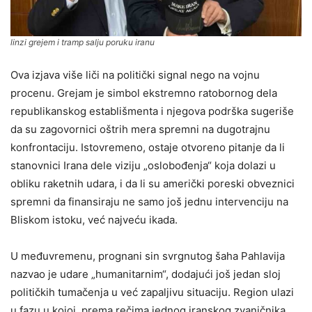
linzi grejem i tramp salju poruku iranu
Ova izjava više liči na politički signal nego na vojnu
procenu. Grejam je simbol ekstremno ratobornog dela
republikanskog establišmenta i njegova podrška sugeriše
da su zagovornici oštrih mera spremni na dugotrajnu
konfrontaciju. Istovremeno, ostaje otvoreno pitanje da li
stanovnici Irana dele viziju „oslobođenja“ koja dolazi u
obliku raketnih udara, i da li su američki poreski obveznici
spremni da finansiraju ne samo još jednu intervenciju na
Bliskom istoku, već najveću ikada.
U međuvremenu, prognani sin svrgnutog šaha Pahlavija
nazvao je udare „humanitarnim“, dodajući još jedan sloj
političkih tumačenja u već zapaljivu situaciju. Region ulazi
u fazu u kojoj, prema rečima jednog iranskog zvaničnika,