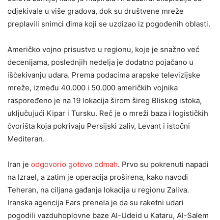
odjekivale u više gradova, dok su društvene mreže
preplavili snimci dima koji se uzdizao iz pogođenih oblasti.
Američko vojno prisustvo u regionu, koje je snažno već
decenijama, poslednjih nedelja je dodatno pojačano u
iščekivanju udara. Prema podacima arapske televizijske
mreže, između 40.000 i 50.000 američkih vojnika
raspoređeno je na 19 lokacija širom šireg Bliskog istoka,
uključujući Kipar i Tursku. Reč je o mreži baza i logističkih
čvorišta koja pokrivaju Persijski zaliv, Levant i istočni
Mediteran.
Iran je
odgovorio gotovo odmah
. Prvo su pokrenuti napadi
na Izrael, a zatim je operacija proširena, kako navodi
Teheran, na ciljana gađanja lokacija u regionu Zaliva.
Iranska agencija Fars prenela je da su raketni udari
pogodili vazduhoplovne baze Al-Udeid u Kataru, Al-Salem