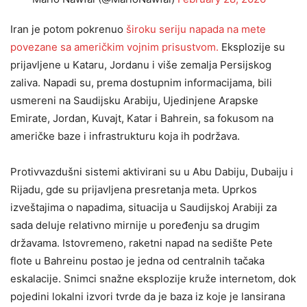
Iran je potom pokrenuo
široku seriju napada na mete
povezane sa američkim vojnim prisustvom.
Eksplozije su
prijavljene u Kataru, Jordanu i više zemalja Persijskog
zaliva. Napadi su, prema dostupnim informacijama, bili
usmereni na Saudijsku Arabiju, Ujedinjene Arapske
Emirate, Jordan, Kuvajt, Katar i Bahrein, sa fokusom na
američke baze i infrastrukturu koja ih podržava.
Protivvazdušni sistemi aktivirani su u Abu Dabiju, Dubaiju i
Rijadu, gde su prijavljena presretanja meta. Uprkos
izveštajima o napadima, situacija u Saudijskoj Arabiji za
sada deluje relativno mirnije u poređenju sa drugim
državama. Istovremeno, raketni napad na sedište Pete
flote u Bahreinu postao je jedna od centralnih tačaka
eskalacije. Snimci snažne eksplozije kruže internetom, dok
pojedini lokalni izvori tvrde da je baza iz koje je lansirana