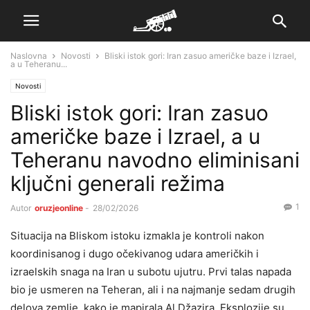
Naslovna
Novosti
Bliski istok gori: Iran zasuo američke baze i Izrael,
a u Teheranu...
Novosti
Bliski istok gori: Iran zasuo
američke baze i Izrael, a u
Teheranu navodno eliminisani
ključni generali režima
1
Autor
oruzjeonline
-
28/02/2026
Situacija na Bliskom istoku izmakla je kontroli nakon
koordinisanog i dugo očekivanog udara američkih i
izraelskih snaga na Iran u subotu ujutru. Prvi talas napada
bio je usmeren na Teheran, ali i na najmanje sedam drugih
delova zemlje, kako je mapirala Al Džazira. Eksplozije su