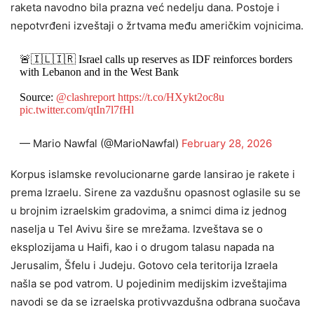
raketa navodno bila prazna već nedelju dana. Postoje i
nepotvrđeni izveštaji o žrtvama među američkim vojnicima.
🚨🇮🇱🇮🇷 Israel calls up reserves as IDF reinforces borders
with Lebanon and in the West Bank
Source:
@clashreport
https://t.co/HXykt2oc8u
pic.twitter.com/qtIn7l7fHl
— Mario Nawfal (@MarioNawfal)
February 28, 2026
Korpus islamske revolucionarne garde lansirao je rakete i
prema Izraelu. Sirene za vazdušnu opasnost oglasile su se
u brojnim izraelskim gradovima, a snimci dima iz jednog
naselja u Tel Avivu šire se mrežama. Izveštava se o
eksplozijama u Haifi, kao i o drugom talasu napada na
Jerusalim, Šfelu i Judeju. Gotovo cela teritorija Izraela
našla se pod vatrom. U pojedinim medijskim izveštajima
navodi se da se izraelska protivvazdušna odbrana suočava