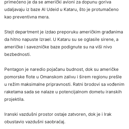
primećeno je da se američki avioni za dopunu goriva
udaljavaju iz baze Al Udeid u Kataru, što je protumačeno
kao preventivna mera.
Stejt department je izdao preporuku američkim građanima
da hitno napuste Izrael. U Kataru su se oglasile sirene, a
američke i savezničke baze podignute su na viši nivo
bezbednosti.
Pentagon je naredio pojačanu budnost, dok su američke
pomorske flote u Omanskom zalivu i širem regionu prešle
u režim maksimalne pripravnosti. Ratni brodovi sa vođenim
raketama sada se nalaze u potencijalnom dometu iranskih
projektila.
Iranski vazdušni prostor ostaje zatvoren, dok je i Irak
obustavio vazdušni saobraćaj.