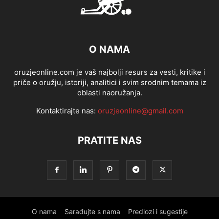
O NAMA
oruzjeonline.com je vaš najbolji resurs za vesti, kritike i
priče o oružju, istoriji, analitici i svim srodnim temama iz
oblasti naoružanja.
Kontaktirajte nas:
oruzjeonline@gmail.com
PRATITE NAS
O nama
Sarađujte s nama
Predlozi i sugestije