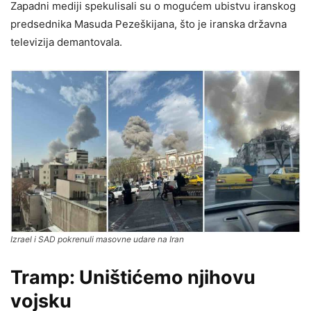
Zapadni mediji spekulisali su o mogućem ubistvu iranskog
predsednika Masuda Pezeškijana, što je iranska državna
televizija demantovala.
Izrael i SAD pokrenuli masovne udare na Iran
Tramp: Uništićemo njihovu
vojsku