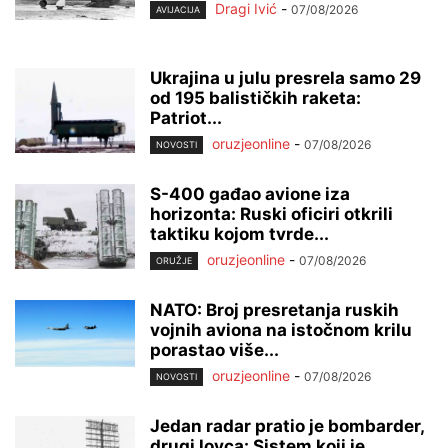
Dragi Ivić
-
07/08/2026
AVIJACIJA
Ukrajina u julu presrela samo 29
od 195 balističkih raketa:
Patriot...
oruzjeonline
-
07/08/2026
NOVOSTI
S-400 gađao avione iza
horizonta: Ruski oficiri otkrili
taktiku kojom tvrde...
oruzjeonline
-
07/08/2026
ORUŽJE
NATO: Broj presretanja ruskih
vojnih aviona na istočnom krilu
porastao više...
oruzjeonline
-
07/08/2026
NOVOSTI
Jedan radar pratio je bombarder,
drugi lovca: Sistem koji je