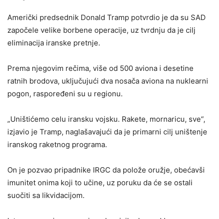
Američki predsednik Donald Tramp potvrdio je da su SAD
započele velike borbene operacije, uz tvrdnju da je cilj
eliminacija iranske pretnje.
Prema njegovim rečima, više od 500 aviona i desetine
ratnih brodova, uključujući dva nosača aviona na nuklearni
pogon, raspoređeni su u regionu.
„Uništićemo celu iransku vojsku. Rakete, mornaricu, sve“,
izjavio je Tramp, naglašavajući da je primarni cilj uništenje
iranskog raketnog programa.
On je pozvao pripadnike IRGC da polože oružje, obećavši
imunitet onima koji to učine, uz poruku da će se ostali
suočiti sa likvidacijom.