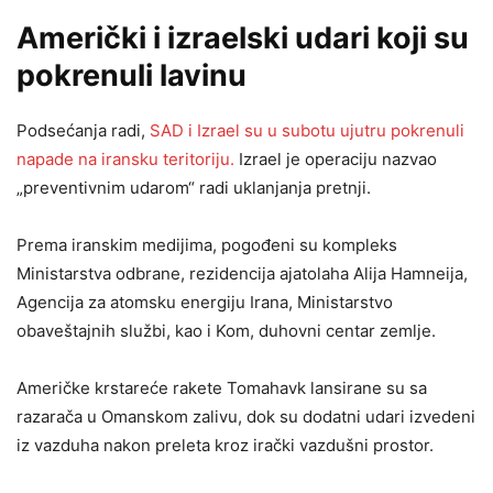
Američki i izraelski udari koji su
pokrenuli lavinu
Podsećanja radi,
SAD i Izrael su u subotu ujutru pokrenuli
napade na iransku teritoriju.
Izrael je operaciju nazvao
„preventivnim udarom“ radi uklanjanja pretnji.
Prema iranskim medijima, pogođeni su kompleks
Ministarstva odbrane, rezidencija ajatolaha Alija Hamneija,
Agencija za atomsku energiju Irana, Ministarstvo
obaveštajnih službi, kao i Kom, duhovni centar zemlje.
Američke krstareće rakete Tomahavk lansirane su sa
razarača u Omanskom zalivu, dok su dodatni udari izvedeni
iz vazduha nakon preleta kroz irački vazdušni prostor.