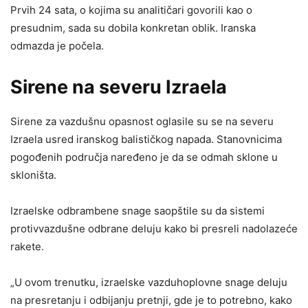
Prvih 24 sata, o kojima su analitičari govorili kao o
presudnim, sada su dobila konkretan oblik. Iranska
odmazda je počela.
Sirene na severu Izraela
Sirene za vazdušnu opasnost oglasile su se na severu
Izraela usred iranskog balističkog napada. Stanovnicima
pogođenih područja naređeno je da se odmah sklone u
skloništa.
Izraelske odbrambene snage saopštile su da sistemi
protivvazdušne odbrane deluju kako bi presreli nadolazeće
rakete.
„U ovom trenutku, izraelske vazduhoplovne snage deluju
na presretanju i odbijanju pretnji, gde je to potrebno, kako