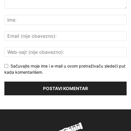
Sačuvajte moje ime i e-mail u ovom pretraživaču sledeći put
kada komentarišem.