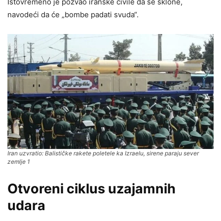
Istovremeno je pozvao iranske civile da se sklone,
navodeći da će „bombe padati svuda“.
Iran uzvratio: Balističke rakete poletele ka Izraelu, sirene paraju sever
zemlje 1
Otvoreni ciklus uzajamnih
udara