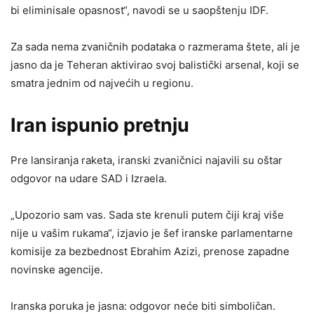
bi eliminisale opasnost“, navodi se u saopštenju IDF.
Za sada nema zvaničnih podataka o razmerama štete, ali je
jasno da je Teheran aktivirao svoj balistički arsenal, koji se
smatra jednim od najvećih u regionu.
Iran ispunio pretnju
Pre lansiranja raketa, iranski zvaničnici najavili su oštar
odgovor na udare SAD i Izraela.
„Upozorio sam vas. Sada ste krenuli putem čiji kraj više
nije u vašim rukama“, izjavio je šef iranske parlamentarne
komisije za bezbednost Ebrahim Azizi, prenose zapadne
novinske agencije.
Iranska poruka je jasna: odgovor neće biti simboličan.