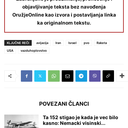
objavljivanje teksta bez navođenja
OružjeOnline kao izvora i postavljanja linka
ka originalnom tekstu.
KLJUČNE REČI
avijacija
Iran
Israel
pvo
Raketa
USA
vazduhoplovstvo
POVEZANI ČLANCI
Ta 152 stigao je kada je vec bilo
kasno: Nemacki visinski...