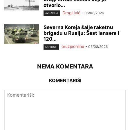
otvorio...
Dragi Ivić
-
06/08/2026
AVIJACIJA
Severna Koreja šalje raketnu
brigadu u Rusiju: Šest lansera i
120...
oruzjeonline
-
05/08/2026
NOVOSTI
NEMA KOMENTARA
KOMENTARIŠI