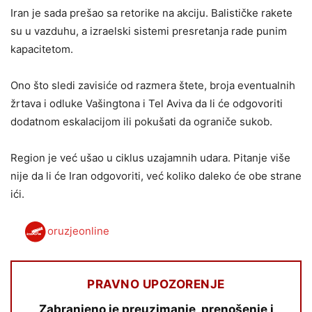
Iran je sada prešao sa retorike na akciju. Balističke rakete
su u vazduhu, a izraelski sistemi presretanja rade punim
kapacitetom.
Ono što sledi zavisiće od razmera štete, broja eventualnih
žrtava i odluke Vašingtona i Tel Aviva da li će odgovoriti
dodatnom eskalacijom ili pokušati da ograniče sukob.
Region je već ušao u ciklus uzajamnih udara. Pitanje više
nije da li će Iran odgovoriti, već koliko daleko će obe strane
ići.
oruzjeonline
PRAVNO UPOZORENJE
Zabranjeno je preuzimanje, prenošenje i