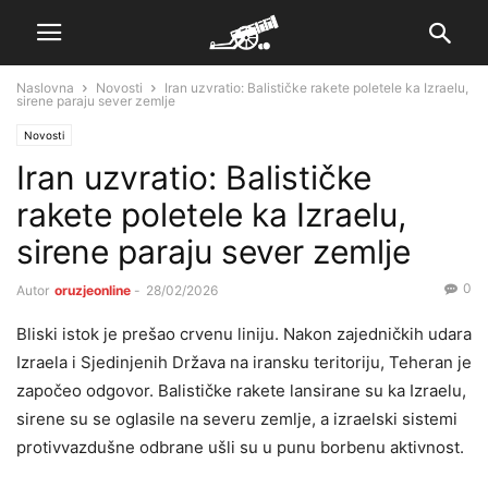
Naslovna
Novosti
Iran uzvratio: Balističke rakete poletele ka Izraelu,
sirene paraju sever zemlje
Novosti
Iran uzvratio: Balističke
rakete poletele ka Izraelu,
sirene paraju sever zemlje
0
Autor
oruzjeonline
-
28/02/2026
Bliski istok je prešao crvenu liniju. Nakon zajedničkih udara
Izraela i Sjedinjenih Država na iransku teritoriju, Teheran je
započeo odgovor. Balističke rakete lansirane su ka Izraelu,
sirene su se oglasile na severu zemlje, a izraelski sistemi
protivvazdušne odbrane ušli su u punu borbenu aktivnost.