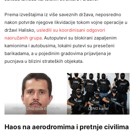
Prema izveštajima iz više saveznih država, neposredno
nakon potvrde njegove likvidacije tokom vojne operacije u
državi Halisko,
usledili su koordinisani odgovori
naoružanih grupa
. Autoputevi su blokirani zapaljenim
kamionima i autobusima, lokalni putevi su presečeni
barikadama, a u pojedinim gradovima prijavljena je
pucnjava u blizini strateških objekata.
ubijeni CJNG vođa El Menčo
CJNG kartel
Haos na aerodromima i pretnje civilima