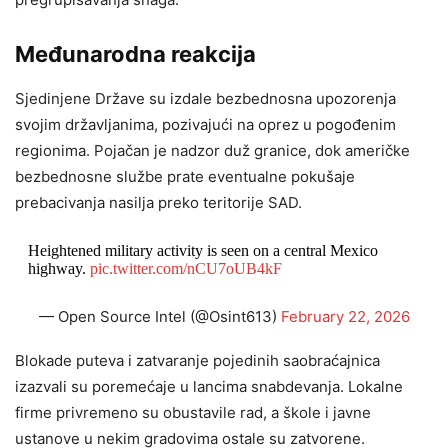
Međunarodna reakcija
Sjedinjene Države su izdale bezbednosna upozorenja
svojim državljanima, pozivajući na oprez u pogođenim
regionima. Pojačan je nadzor duž granice, dok američke
bezbednosne službe prate eventualne pokušaje
prebacivanja nasilja preko teritorije SAD.
Heightened military activity is seen on a central Mexico
highway.
pic.twitter.com/nCU7oUB4kF
— Open Source Intel (@Osint613)
February 22, 2026
Blokade puteva i zatvaranje pojedinih saobraćajnica
izazvali su poremećaje u lancima snabdevanja. Lokalne
firme privremeno su obustavile rad, a škole i javne
ustanove u nekim gradovima ostale su zatvorene.