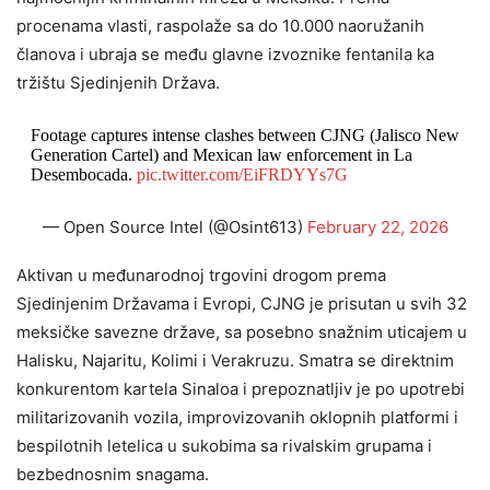
procenama vlasti, raspolaže sa do 10.000 naoružanih
članova i ubraja se među glavne izvoznike fentanila ka
tržištu Sjedinjenih Država.
Footage captures intense clashes between CJNG (Jalisco New
Generation Cartel) and Mexican law enforcement in La
Desembocada.
pic.twitter.com/EiFRDYYs7G
— Open Source Intel (@Osint613)
February 22, 2026
Aktivan u međunarodnoj trgovini drogom prema
Sjedinjenim Državama i Evropi, CJNG je prisutan u svih 32
meksičke savezne države, sa posebno snažnim uticajem u
Halisku, Najaritu, Kolimi i Verakruzu. Smatra se direktnim
konkurentom kartela Sinaloa i prepoznatljiv je po upotrebi
militarizovanih vozila, improvizovanih oklopnih platformi i
bespilotnih letelica u sukobima sa rivalskim grupama i
bezbednosnim snagama.