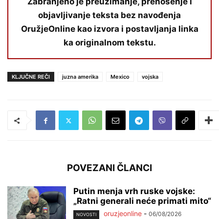
Zabranjeno je preuzimanje, prenošenje i
objavljivanje teksta bez navođenja
OružjeOnline kao izvora i postavljanja linka
ka originalnom tekstu.
KLJUČNE REČI
juzna amerika
Mexico
vojska
POVEZANI ČLANCI
Putin menja vrh ruske vojske:
„Ratni generali neće primati mito“
oruzjeonline
-
06/08/2026
NOVOSTI