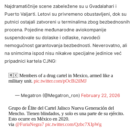
Najdramatičnije scene zabeležene su u Gvadalahari i
Puerto Valjarti. Letovi su privremeno obustavljeni, dok su
putnici ostajali zatvoreni u terminalima zbog bezbednosnih
procena. Pojedine međunarodne aviokompanije
suspendovale su dolaske i odlaske, navodeći
nemogućnost garantovanja bezbednosti. Neverovatno, ali
na snimcima ispod nisu nikakve specijalne jedinice već
pripadnici kartela CJNG:
🇲🇽 Members of a drug cartel in Mexico, armed like a
military unit.
pic.twitter.com/pOcBi2ilMJ
— Megatron (@Megatron_ron)
February 22, 2026
Grupo de Élite del Cartel Jalisco Nueva Generación del
Mencho. Tienen blindados, y solo es una parte de su ejército.
Esto ocurre en México en 2020.
via
@FuriaNegra7
pic.twitter.com/Qzbc7XIpWg