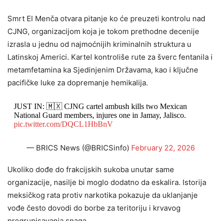
Smrt El Menča otvara pitanje ko će preuzeti kontrolu nad
CJNG, organizacijom koja je tokom prethodne decenije
izrasla u jednu od najmoćnijih kriminalnih struktura u
Latinskoj Americi. Kartel kontroliše rute za šverc fentanila i
metamfetamina ka Sjedinjenim Državama, kao i ključne
pacifičke luke za dopremanje hemikalija.
JUST IN: 🇲🇽 CJNG cartel ambush kills two Mexican
National Guard members, injures one in Jamay, Jalisco.
pic.twitter.com/DQCL1HbBnV
— BRICS News (@BRICSinfo)
February 22, 2026
Ukoliko dođe do frakcijskih sukoba unutar same
organizacije, nasilje bi moglo dodatno da eskalira. Istorija
meksičkog rata protiv narkotika pokazuje da uklanjanje
vođe često dovodi do borbe za teritoriju i krvavog
pregrupisavanja snaga.