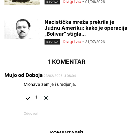
Dragi Ivić
-
01/08/2026
ISTORIJA
Nacistička mreža prekrila je
Južnu Ameriku: kako je operacija
„Bolivar“ stigla...
Dragi Ivić
-
31/07/2026
ISTORIJA
1 KOMENTAR
Mujo od Doboja
23/02/2026 U 06:04
Mlohave zemlje i uredjenja.
1
Odgovori
KOMENTARIŠI