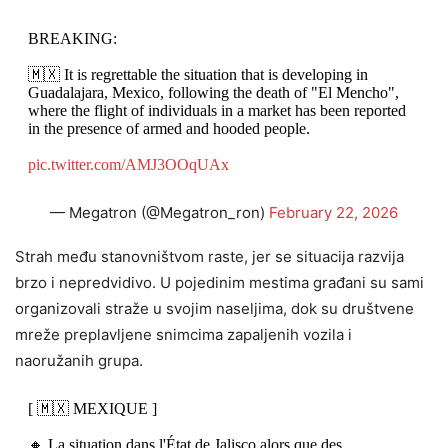
BREAKING:
🇲🇽 It is regrettable the situation that is developing in
Guadalajara, Mexico, following the death of "El Mencho",
where the flight of individuals in a market has been reported
in the presence of armed and hooded people.
pic.twitter.com/AMJ3OOqUAx
— Megatron (@Megatron_ron)
February 22, 2026
Strah među stanovništvom raste, jer se situacija razvija
brzo i nepredvidivo. U pojedinim mestima građani su sami
organizovali straže u svojim naseljima, dok su društvene
mreže preplavljene snimcima zapaljenih vozila i
naoružanih grupa.
[ 🇲🇽 MEXIQUE ]
🔸 La situation dans l'État de Jalisco alors que des