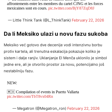
affrontements entre les membres du cartel CJNG et les forces
mexicaines sont en cours.
pic.twitter.com/BjY87ZqD8J
— Little Think Tank (@L_ThinkTank)
February 22, 2026
Da li Meksiko ulazi u novu fazu sukoba
Meksiko već gotovo dve decenije vodi intenzivnu borbu
protiv kartela, ali trenutna eskalacija pokazuje koliko je
sistem i dalje ranjiv. Uklanjanje El Menča uklonilo je simbol
jedne ere, ali je otvorilo prostor za novu, potencijalno još
nestabilniju fazu.
NEW:
🇲🇽 Compilation of events in Puerto Vallarta
pic.twitter.com/TbT8vx04Rn
— Megatron (@Megatron_ron)
February 22, 2026