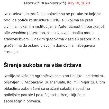
— Niporwifi © (@niporwifi)
July 18, 2020
Na društvenim mrežama pojavile su se poruke za koje se
tvrdi da potiču iz struktura CJNG, a u kojima se preti
civilima i lokalnim institucijama. Autentičnost tih poruka još
nije zvanično potvrđena, ali su izazvale paniku među
stanovništvom. U nekim gradovima vlasti su preporučile
građanima da ostanu u svojim domovima i izbegavaju
kretanje.
Širenje sukoba na više država
Nasilje se više ne ograničava samo na Halisko. Incidenti su
prijavljeni u Mičoakanу, Guanahuatu, Kolimi i Najaritu. U tim
oblastima zabeleženi su oružani sukobi, napadi na
policijske patrole i pokušaji sabotiranja ključnih
saobraćajnih pravaca.