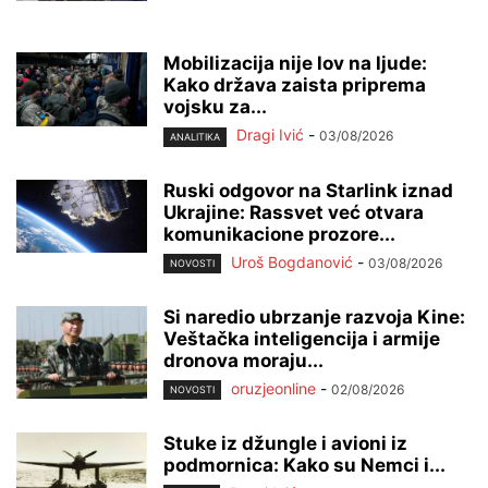
Mobilizacija nije lov na ljude:
Kako država zaista priprema
vojsku za...
Dragi Ivić
-
03/08/2026
ANALITIKA
Ruski odgovor na Starlink iznad
Ukrajine: Rassvet već otvara
komunikacione prozore...
Uroš Bogdanović
-
03/08/2026
NOVOSTI
Si naredio ubrzanje razvoja Kine:
Veštačka inteligencija i armije
dronova moraju...
oruzjeonline
-
02/08/2026
NOVOSTI
Stuke iz džungle i avioni iz
podmornica: Kako su Nemci i...