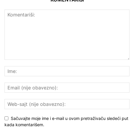
Sačuvajte moje ime i e-mail u ovom pretraživaču sledeći put
kada komentarišem.