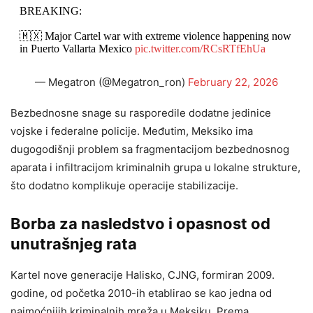
BREAKING:
🇲🇽 Major Cartel war with extreme violence happening now
in Puerto Vallarta Mexico
pic.twitter.com/RCsRTfEhUa
— Megatron (@Megatron_ron)
February 22, 2026
Bezbednosne snage su rasporedile dodatne jedinice
vojske i federalne policije. Međutim, Meksiko ima
dugogodišnji problem sa fragmentacijom bezbednosnog
aparata i infiltracijom kriminalnih grupa u lokalne strukture,
što dodatno komplikuje operacije stabilizacije.
Borba za nasledstvo i opasnost od
unutrašnjeg rata
Kartel nove generacije Halisko, CJNG, formiran 2009.
godine, od početka 2010-ih etablirao se kao jedna od
najmoćnijih kriminalnih mreža u Meksiku. Prema