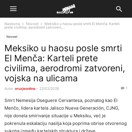
Naslovna
Novosti
Meksiko u haosu posle smrti El Menča: Karteli
prete civilima, aerodromi zatvoreni,...
Novosti
Meksiko u haosu posle smrti
El Menča: Karteli prete
civilima, aerodromi zatvoreni,
vojska na ulicama
1
Autor
oruzjeonline
-
22/02/2026
Smrt Nemesija Oseguerе Cervantesa, poznatog kao El
Menčo, lidera kartela Jalisco Nueva Generación, CJNG,
nije donela smirivanje situacije u Meksiku, već je
pokrenula eskalaciju nasilja koja poprima obrise otvorenog
sukoba između kartelskih struktura i države.