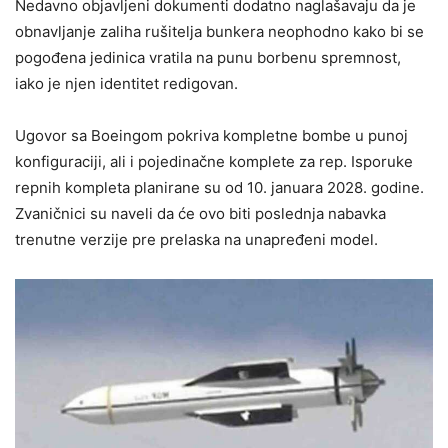
Nedavno objavljeni dokumenti dodatno naglašavaju da je
obnavljanje zaliha rušitelja bunkera neophodno kako bi se
pogođena jedinica vratila na punu borbenu spremnost,
iako je njen identitet redigovan.
Ugovor sa Boeingom pokriva kompletne bombe u punoj
konfiguraciji, ali i pojedinačne komplete za rep. Isporuke
repnih kompleta planirane su od 10. januara 2028. godine.
Zvaničnici su naveli da će ovo biti poslednja nabavka
trenutne verzije pre prelaska na unapređeni model.