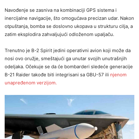
Navođenje se zasniva na kombinaciji GPS sistema i
inercijalne navigacije, što omogućava precizan udar. Nakon
otpuštanja, bomba se doslovno ukopava u strukturu cilja, a
zatim eksplodira zahvaljujući odloženom upaljaču.
Trenutno je B-2 Spirit jedini operativni avion koji može da
nosi ovo oružje, smeštajući ga unutar svojih unutrašnjih
odeljaka. Očekuje se da će bombarderi sledeće generacije
B-21 Raider takođe biti integrisani sa GBU-57 ili
njenom
unapređenom verzijom.