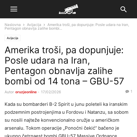
Naslovna
Avijacija
Amerika troši, pa dopunjuje: Posle udara na Iran,
Pentagon obnavlja zalihe bombi...
Avijacija
Amerika troši, pa dopunjuje:
Posle udara na Iran,
Pentagon obnavlja zalihe
bombi od 14 tona – GBU-57
1
Autor
oruzjeonline
-
17/02/2026
Kada su bombarderi B-2 Spirit u junu poleteli ka iranskim
podzemnim postrojenjima u Fordovu i Natanzu, sa sobom
su nosili najteže konvencionalno oružje u američkom
arsenalu. Tokom operacije „Ponoćni čekić“ bačeno je
ukupno četrnaest bombi GBU-57 Massive Ordnance