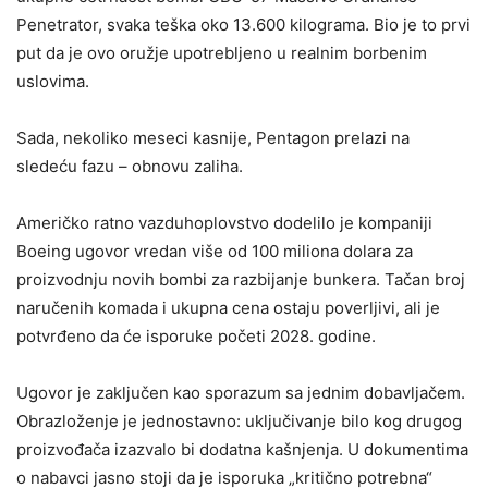
Penetrator, svaka teška oko 13.600 kilograma. Bio je to prvi
put da je ovo oružje upotrebljeno u realnim borbenim
uslovima.
Sada, nekoliko meseci kasnije, Pentagon prelazi na
sledeću fazu – obnovu zaliha.
Američko ratno vazduhoplovstvo dodelilo je kompaniji
Boeing ugovor vredan više od 100 miliona dolara za
proizvodnju novih bombi za razbijanje bunkera. Tačan broj
naručenih komada i ukupna cena ostaju poverljivi, ali je
potvrđeno da će isporuke početi 2028. godine.
Ugovor je zaključen kao sporazum sa jednim dobavljačem.
Obrazloženje je jednostavno: uključivanje bilo kog drugog
proizvođača izazvalo bi dodatna kašnjenja. U dokumentima
o nabavci jasno stoji da je isporuka „kritično potrebna“