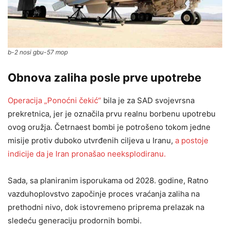
b-2 nosi gbu-57 mop
Obnova zaliha posle prve upotrebe
Operacija „Ponoćni čekić“
bila je za SAD svojevrsna
prekretnica, jer je označila prvu realnu borbenu upotrebu
ovog oružja. Četrnaest bombi je potrošeno tokom jedne
misije protiv duboko utvrđenih ciljeva u Iranu,
a postoje
indicije da je Iran pronašao neeksplodiranu.
Sada, sa planiranim isporukama od 2028. godine, Ratno
vazduhoplovstvo započinje proces vraćanja zaliha na
prethodni nivo, dok istovremeno priprema prelazak na
sledeću generaciju prodornih bombi.