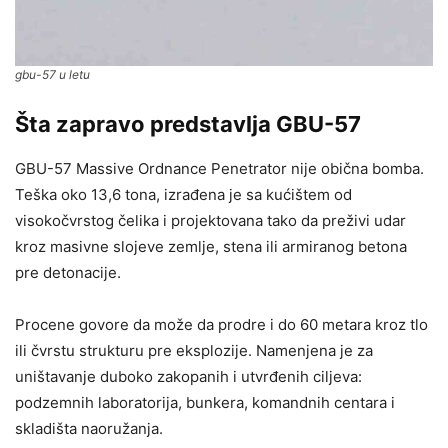
gbu-57 u letu
Šta zapravo predstavlja GBU-57
GBU-57 Massive Ordnance Penetrator nije obična bomba.
Teška oko 13,6 tona, izrađena je sa kućištem od
visokočvrstog čelika i projektovana tako da preživi udar
kroz masivne slojeve zemlje, stena ili armiranog betona
pre detonacije.
Procene govore da može da prodre i do 60 metara kroz tlo
ili čvrstu strukturu pre eksplozije. Namenjena je za
uništavanje duboko zakopanih i utvrđenih ciljeva:
podzemnih laboratorija, bunkera, komandnih centara i
skladišta naoružanja.