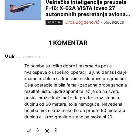
Veštačka inteligencija preuzela
F-16: X-62A VISTA izveo 27
autonomnih presretanja aviona...
Uroš Bogdanović
-
05/08/2026
AVIJACIJA
1 KOMENTAR
Vuk
17/02/2026 U 11:25
Te bombe su toliko dobre i razorne da posle
hvalospeva o uspešnoj operaciji u junu danas i dalje
imamo problem sa Iranskim nuklearnim programom.
Cela operacija je bila farsa i zapadna propaganda a
rezultat ništa. Ljudi zapamtite laž je da na svetu
postoji oružje koje može da prodre kroz stenu u
dubinu od 60 metara, to je nemoguće. Navedena
bomba može kroz meko tlo da prodre 60 metara u
dubinu ali kroz granitne stene ne može ni 20.
3
2