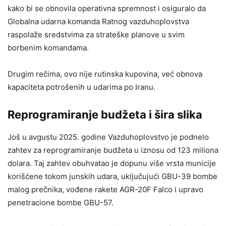
kako bi se obnovila operativna spremnost i osiguralo da
Globalna udarna komanda Ratnog vazduhoplovstva
raspolaže sredstvima za strateške planove u svim
borbenim komandama.
Drugim rečima, ovo nije rutinska kupovina, već obnova
kapaciteta potrošenih u udarima po Iranu.
Reprogramiranje budžeta i šira slika
Još u avgustu 2025. godine Vazduhoplovstvo je podnelo
zahtev za reprogramiranje budžeta u iznosu od 123 miliona
dolara. Taj zahtev obuhvatao je dopunu više vrsta municije
korišćene tokom junskih udara, uključujući GBU-39 bombe
malog prečnika, vođene rakete AGR-20F Falco i upravo
penetracione bombe GBU-57.