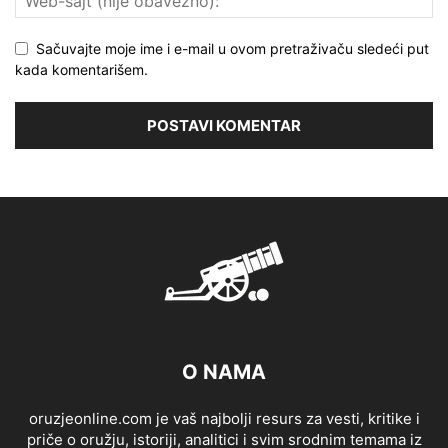
Sačuvajte moje ime i e-mail u ovom pretraživaču sledeći put
kada komentarišem.
O NAMA
oruzjeonline.com je vaš najbolji resurs za vesti, kritike i
priče o oružju, istoriji, analitici i svim srodnim temama iz