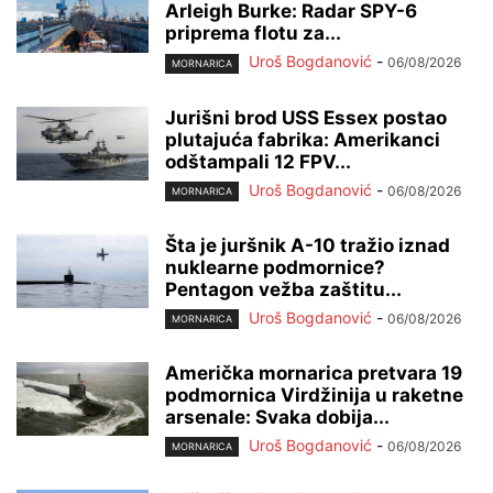
Arleigh Burke: Radar SPY-6
priprema flotu za...
Uroš Bogdanović
-
06/08/2026
MORNARICA
Jurišni brod USS Essex postao
plutajuća fabrika: Amerikanci
odštampali 12 FPV...
Uroš Bogdanović
-
06/08/2026
MORNARICA
Šta je juršnik A-10 tražio iznad
nuklearne podmornice?
Pentagon vežba zaštitu...
Uroš Bogdanović
-
06/08/2026
MORNARICA
Američka mornarica pretvara 19
podmornica Virdžinija u raketne
arsenale: Svaka dobija...
Uroš Bogdanović
-
06/08/2026
MORNARICA