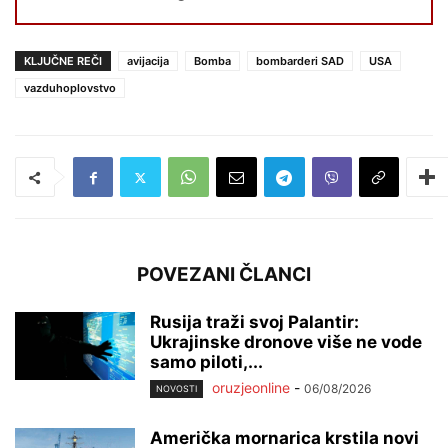
KLJUČNE REČI
avijacija
Bomba
bombarderi SAD
USA
vazduhoplovstvo
POVEZANI ČLANCI
Rusija traži svoj Palantir:
Ukrajinske dronove više ne vode
samo piloti,...
oruzjeonline
-
06/08/2026
NOVOSTI
Američka mornarica krstila novi