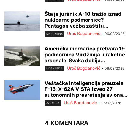
Šta je juršnik A-10 tražio iznad
nuklearne podmornice?
Pentagon vežba zaštitu...
Uroš Bogdanović
-
06/08/2026
MORNARICA
Američka mornarica pretvara 19
podmornica Virdžinija u raketne
arsenale: Svaka dobija...
Uroš Bogdanović
-
06/08/2026
MORNARICA
Veštačka inteligencija preuzela
F-16: X-62A VISTA izveo 27
autonomnih presretanja aviona...
Uroš Bogdanović
-
05/08/2026
AVIJACIJA
4 KOMENTARA