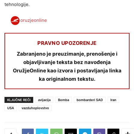
tehnologije.
oruzjeonline
PRAVNO UPOZORENJE
Zabranjeno je preuzimanje, prenošenje i
objavljivanje teksta bez navođenja
OružjeOnline kao izvora i postavljanja linka
ka originalnom tekstu.
KLJUČNE REČI
avijacija
Bomba
bombarderi SAD
Iran
USA
vazduhoplovstvo