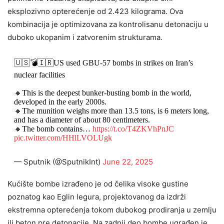
eksplozivno opterećenje od 2.423 kilograma. Ova
kombinacija je optimizovana za kontrolisanu detonaciju u
duboko ukopanim i zatvorenim strukturama.
🇺🇸💣🇮🇷US used GBU-57 bombs in strikes on Iran’s
nuclear facilities
🔸This is the deepest bunker-busting bomb in the world,
developed in the early 2000s.
🔸The munition weighs more than 13.5 tons, is 6 meters long,
and has a diameter of about 80 centimeters.
🔸The bomb contains…
https://t.co/T4ZKVhPnJC
pic.twitter.com/HHlLVOLUgk
— Sputnik (@SputnikInt)
June 22, 2025
Kućište bombe izrađeno je od čelika visoke gustine
poznatog kao Eglin legura, projektovanog da izdrži
ekstremna opterećenja tokom dubokog prodiranja u zemlju
ili beton pre detonacije. Na zadnji deo bombe ugrađen je