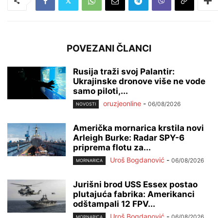
POVEZANI ČLANCI
Rusija traži svoj Palantir:
Ukrajinske dronove više ne vode
samo piloti,...
oruzjeonline
-
06/08/2026
NOVOSTI
Američka mornarica krstila novi
Arleigh Burke: Radar SPY-6
priprema flotu za...
Uroš Bogdanović
-
06/08/2026
MORNARICA
Jurišni brod USS Essex postao
plutajuća fabrika: Amerikanci
odštampali 12 FPV...
Uroš Bogdanović
-
06/08/2026
MORNARICA