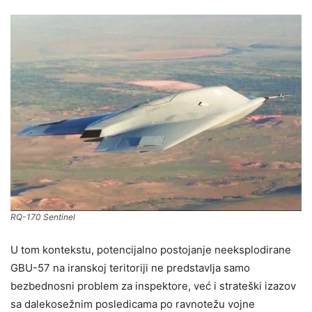
RQ-170 Sentinel
U tom kontekstu, potencijalno postojanje neeksplodirane
GBU-57 na iranskoj teritoriji ne predstavlja samo
bezbednosni problem za inspektore, već i strateški izazov
sa dalekosežnim posledicama po ravnotežu vojne