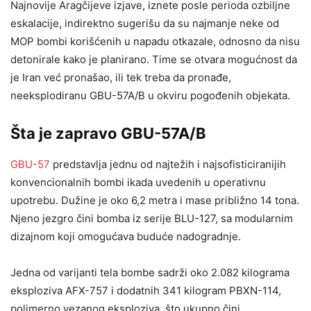
Najnovije Aragčijeve izjave, iznete posle perioda ozbiljne
eskalacije, indirektno sugerišu da su najmanje neke od
MOP bombi korišćenih u napadu otkazale, odnosno da nisu
detonirale kako je planirano. Time se otvara mogućnost da
je Iran već pronašao, ili tek treba da pronađe,
neeksplodiranu GBU-57A/B u okviru pogođenih objekata.
Šta je zapravo GBU-57A/B
GBU-57
predstavlja jednu od najtežih i najsofisticiranijih
konvencionalnih bombi ikada uvedenih u operativnu
upotrebu. Dužine je oko 6,2 metra i mase približno 14 tona.
Njeno jezgro čini bomba iz serije BLU-127, sa modularnim
dizajnom koji omogućava buduće nadogradnje.
Jedna od varijanti tela bombe sadrži oko 2.082 kilograma
eksploziva AFX-757 i dodatnih 341 kilogram PBXN-114,
polimerno vezanog eksploziva, što ukupno čini