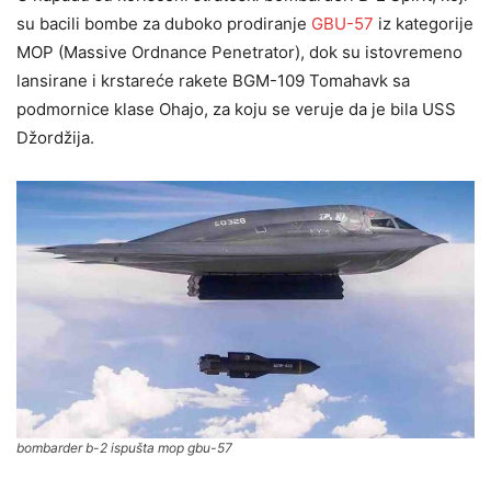
su bacili bombe za duboko prodiranje
GBU-57
iz kategorije
MOP (Massive Ordnance Penetrator), dok su istovremeno
lansirane i krstareće rakete BGM-109 Tomahavk sa
podmornice klase Ohajo, za koju se veruje da je bila USS
Džordžija.
bombarder b-2 ispušta mop gbu-57