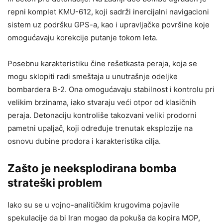
repni komplet KMU-612, koji sadrži inercijalni navigacioni
sistem uz podršku GPS-a, kao i upravljačke površine koje
omogućavaju korekcije putanje tokom leta.
Posebnu karakteristiku čine rešetkasta peraja, koja se
mogu sklopiti radi smeštaja u unutrašnje odeljke
bombardera B-2. Ona omogućavaju stabilnost i kontrolu pri
velikim brzinama, iako stvaraju veći otpor od klasičnih
peraja. Detonaciju kontroliše takozvani veliki prodorni
pametni upaljač, koji određuje trenutak eksplozije na
osnovu dubine prodora i karakteristika cilja.
Zašto je neeksplodirana bomba
strateški problem
Iako su se u vojno-analitičkim krugovima pojavile
spekulacije da bi Iran mogao da pokuša da kopira MOP,