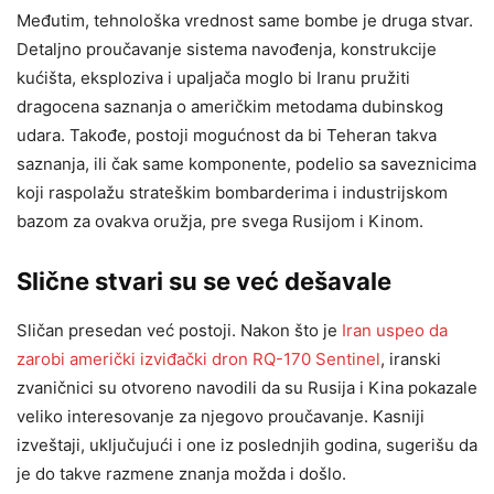
Međutim, tehnološka vrednost same bombe je druga stvar.
Detaljno proučavanje sistema navođenja, konstrukcije
kućišta, eksploziva i upaljača moglo bi Iranu pružiti
dragocena saznanja o američkim metodama dubinskog
udara. Takođe, postoji mogućnost da bi Teheran takva
saznanja, ili čak same komponente, podelio sa saveznicima
koji raspolažu strateškim bombarderima i industrijskom
bazom za ovakva oružja, pre svega Rusijom i Kinom.
Slične stvari su se već dešavale
Sličan presedan već postoji. Nakon što je
Iran uspeo da
zarobi američki izviđački dron RQ-170 Sentinel
, iranski
zvaničnici su otvoreno navodili da su Rusija i Kina pokazale
veliko interesovanje za njegovo proučavanje. Kasniji
izveštaji, uključujući i one iz poslednjih godina, sugerišu da
je do takve razmene znanja možda i došlo.