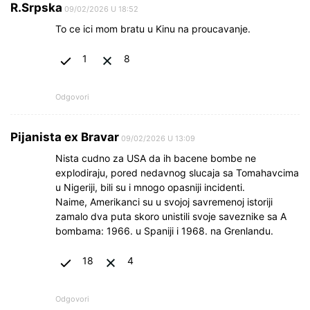
R.Srpska
09/02/2026 U 18:52
To ce ici mom bratu u Kinu na proucavanje.
1
8
Odgovori
Pijanista ex Bravar
09/02/2026 U 13:09
Nista cudno za USA da ih bacene bombe ne
explodiraju, pored nedavnog slucaja sa Tomahavcima
u Nigeriji, bili su i mnogo opasniji incidenti.
Naime, Amerikanci su u svojoj savremenoj istoriji
zamalo dva puta skoro unistili svoje saveznike sa A
bombama: 1966. u Spaniji i 1968. na Grenlandu.
18
4
Odgovori