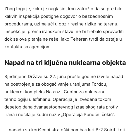
Zbog toga je, kako je naglasio, Iran zatražio da se pre bilo
kakvih inspekcija postigne dogovor o bezbednosnim
procedurama, uzimajući u obzir realne rizike na terenu.
Inspekcije, prema iranskom stavu, ne bi trebalo sprovoditi
dok se ova pitanja ne reše, iako Teheran tvrdi da ostaje u
kontaktu sa agencijom.
Napad na tri ključna nuklearna objekta
Sjedinjene Države su 22. juna prošle godine izvele napad
na postrojenje za obogaćivanje uranijuma Fordou,
nuklearni kompleks Natanz i Centar za nuklearnu
tehnologiju u Isfahanu. Operacija je izvedena tokom
desetog dana dvanaestodnevnog izraelskog rata protiv
Irana i nosila je kodni naziv „Operacija Ponoćni čekić“.
U napadu su korišćeni strateški bombarderi B-2 Spirit, koji