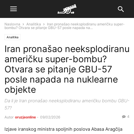
Naslovna
Analitika
Iran pronašao neeksplodiranu američku super-
bombu? Otvara se pitanje GBU-57 posle napada na...
Analitika
Iran pronašao neeksplodiranu
američku super-bombu?
Otvara se pitanje GBU-57
posle napada na nuklearne
objekte
Da li je Iran pronašao neeksplodiranu američku bombu GBU-
57?
4
Autor
oruzjeonline
-
09/02/2026
Izjave iranskog ministra spoljnih poslova Abasa Aragčija