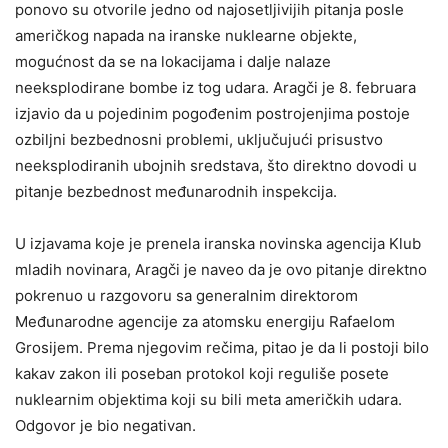
ponovo su otvorile jedno od najosetljivijih pitanja posle
američkog napada na iranske nuklearne objekte,
mogućnost da se na lokacijama i dalje nalaze
neeksplodirane bombe iz tog udara. Aragči je 8. februara
izjavio da u pojedinim pogođenim postrojenjima postoje
ozbiljni bezbednosni problemi, uključujući prisustvo
neeksplodiranih ubojnih sredstava, što direktno dovodi u
pitanje bezbednost međunarodnih inspekcija.
U izjavama koje je prenela iranska novinska agencija Klub
mladih novinara, Aragči je naveo da je ovo pitanje direktno
pokrenuo u razgovoru sa generalnim direktorom
Međunarodne agencije za atomsku energiju Rafaelom
Grosijem. Prema njegovim rečima, pitao je da li postoji bilo
kakav zakon ili poseban protokol koji reguliše posete
nuklearnim objektima koji su bili meta američkih udara.
Odgovor je bio negativan.