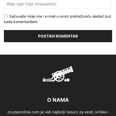
Sačuvajte moje ime i e-mail u ovom pretraživaču sledeći put
kada komentarišem.
O NAMA
oruzjeonline.com je vaš najbolji resurs za vesti, kritike i