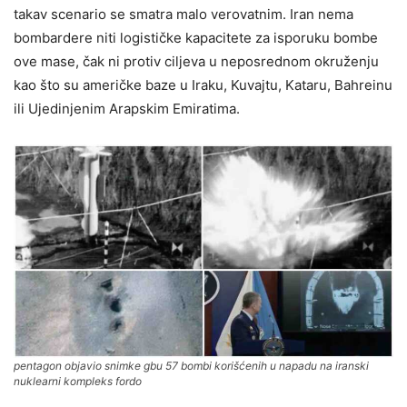
takav scenario se smatra malo verovatnim. Iran nema
bombardere niti logističke kapacitete za isporuku bombe
ove mase, čak ni protiv ciljeva u neposrednom okruženju
kao što su američke baze u Iraku, Kuvajtu, Kataru, Bahreinu
ili Ujedinjenim Arapskim Emiratima.
pentagon objavio snimke gbu 57 bombi korišćenih u napadu na iranski
nuklearni kompleks fordo