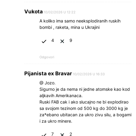
Vukota
10/02/2026 U 12:22
A koliko ima samo neeksplodiranih ruskih
bombi , raketa, mina u Ukrajini
4
9
Odgovori
Pijanista ex Bravar
10/02/2026 U 16:33
@ Jozo.
Sigurno je da nema ni jedne atomske kao kod
aljkavih Amerikanaca.
Ruski FAB cak i ako slucajno ne bi explodirao
sa svojom tezinom od 500 kg do 3000 kg je
za*ebano ubitacan za ukro zivu silu, a bogami
i za ukro minere.
7
2