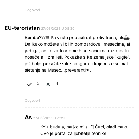
Odgovori
EU-teroristan
27/06/2025 U 08:30
Bombe???!!! Pa vi ste popuśili rat protiv Irana, alo💁.
Da ikako možete vi bi ih bombardovali mesecima, al
yebiga, oni bi za to vreme hipersonicima razbucali i
nosače a i IzraHell. Pokažite slike zemaljske “kugle”,
još bolje-pokažite slike hangara u kojem ste snimali
sletanje na Mesec…prevaranti👊.
5
4
Odgovori
As
27/06/2025 U 22:50
Koja budala, majko mila. Ej Ćaci, oladi malo.
Ovo je portal za ljubitelje tehnike.