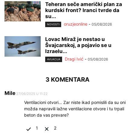
Teheran seče američki plan za
kurdski front? Iranci tvrde da
su...
oruzjeonline
-
05/08/2026
NOVOSTI
Lovac Miraž je nestao u
Švajcarskoj, a pojavio se u
Izraelu...
Dragi Ivić
-
05/08/2026
AVIJACIJA
3 KOMENTARA
Mile
27/06/2025 U 11:22
Ventilacioni otvori… Zar niste ikad pomislili da su oni
možda napravili lažne ventilacione otvore i tu trpali
beton da vas prevare?
1
2