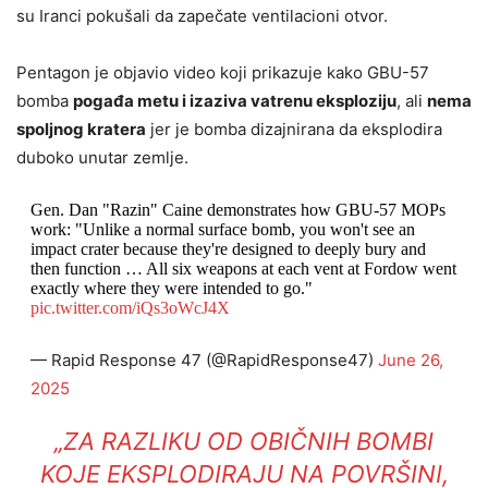
su Iranci pokušali da zapečate ventilacioni otvor.
Pentagon je objavio video koji prikazuje kako GBU-57
bomba
pogađa metu i izaziva vatrenu eksploziju
, ali
nema
spoljnog kratera
jer je bomba dizajnirana da eksplodira
duboko unutar zemlje.
Gen. Dan "Razin" Caine demonstrates how GBU-57 MOPs
work: "Unlike a normal surface bomb, you won't see an
impact crater because they're designed to deeply bury and
then function … All six weapons at each vent at Fordow went
exactly where they were intended to go."
pic.twitter.com/iQs3oWcJ4X
— Rapid Response 47 (@RapidResponse47)
June 26,
2025
„ZA RAZLIKU OD OBIČNIH BOMBI
KOJE EKSPLODIRAJU NA POVRŠINI,