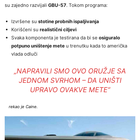
su zajedno razvijali
GBU-57
. Tokom programa:
Izvršene su
stotine probnih ispaljivanja
Korišćeni su
realistični ciljevi
Svaka komponenta je testirana da bi se
osiguralo
potpuno uništenje mete
u trenutku kada to američka
vlada odluči
„NAPRAVILI SMO OVO ORUŽJE SA
JEDNOM SVRHOM – DA UNIŠTI
UPRAVO OVAKVE METE“
rekao je Caine.