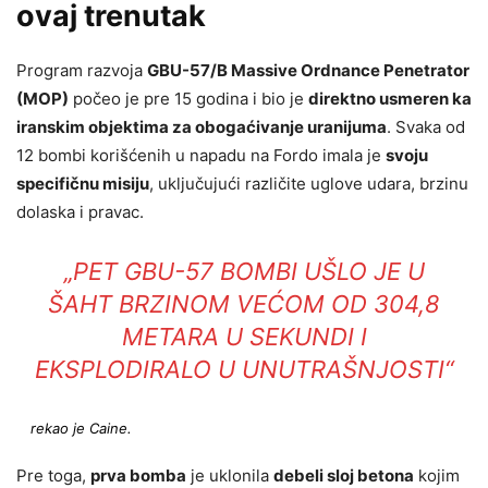
ovaj trenutak
Program razvoja
GBU-57/B Massive Ordnance Penetrator
(MOP)
počeo je pre 15 godina i bio je
direktno usmeren ka
iranskim objektima za obogaćivanje uranijuma
. Svaka od
12 bombi korišćenih u napadu na Fordo imala je
svoju
specifičnu misiju
, uključujući različite uglove udara, brzinu
dolaska i pravac.
„PET GBU-57 BOMBI UŠLO JE U
ŠAHT BRZINOM VEĆOM OD 304,8
METARA U SEKUNDI I
EKSPLODIRALO U UNUTRAŠNJOSTI“
rekao je Caine.
Pre toga,
prva bomba
je uklonila
debeli sloj betona
kojim