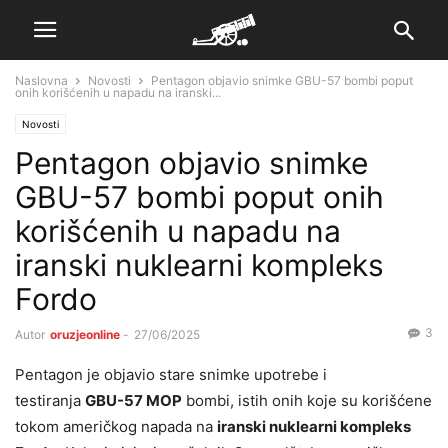
Naslovna
Novosti
Pentagon objavio snimke GBU-57 bombi poput
onih korišćenih u napadu na iranski...
Novosti
Pentagon objavio snimke
GBU-57 bombi poput onih
korišćenih u napadu na
iranski nuklearni kompleks
Fordo
3
Autor
oruzjeonline
-
27/06/2025
Pentagon je objavio stare snimke upotrebe i
testiranja
GBU-57 MOP
bombi, istih onih koje su korišćene
tokom američkog napada na
iranski nuklearni kompleks