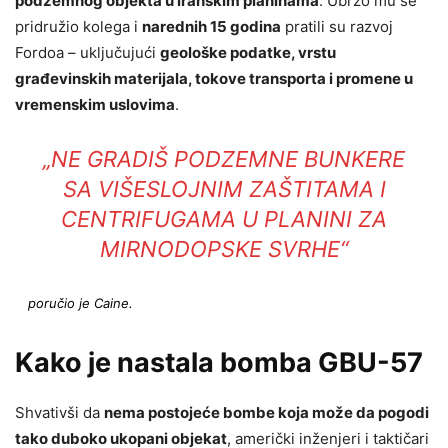
podzemnog objekta u iranskim planinama
. Ubrzo mu se
pridružio kolega i
narednih 15 godina
pratili su razvoj
Fordoa – uključujući
geološke podatke, vrstu
građevinskih materijala, tokove transporta i promene u
vremenskim uslovima
.
„NE GRADIŠ PODZEMNE BUNKERE
SA VIŠESLOJNIM ZAŠTITAMA I
CENTRIFUGAMA U PLANINI ZA
MIRNODOPSKE SVRHE“
poručio je Caine.
Kako je nastala bomba GBU-57
Shvativši da
nema postojeće bombe koja može da pogodi
tako duboko ukopani objekat
, američki inženjeri i taktičari