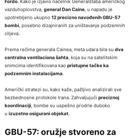
Fordo
. Kako je izjavio načelnik Generalštaba američkog
vazduhoplovstva,
general Dan Caine
, u napadu je
upotrebljeno ukupno
12 precizno navođenih GBU-57
bombi
, posebno dizajniranih za uništavanje podzemnih
ciljeva.
Prema rečima generala Cainea, meta udara bila su
dva
centralna ventilaciona šahta
, koja su na satelitskim
snimcima identifikovana kao
pristupne tačke ka
podzemnim instalacijama
.
Američki stratezi su, kako kaže, pažljivo analizirali sve
bezbednosne protokole Irana. Zahvaljujući
preciznoj
koordinaciji
, bombe su uspešno prodrle duboko
u
izuzetno osigurani objekat
.
GBU-57: oružje stvoreno za