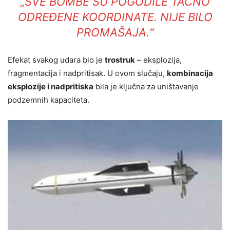
„SVE BOMBE SU POGODILE TAČNO
ODREĐENE KOORDINATE. NIJE BILO
PROMAŠAJA.“
Efekat svakog udara bio je
trostruk
– eksplozija,
fragmentacija i nadpritisak. U ovom slučaju,
kombinacija
eksplozije i nadpritiska
bila je ključna za uništavanje
podzemnih kapaciteta.