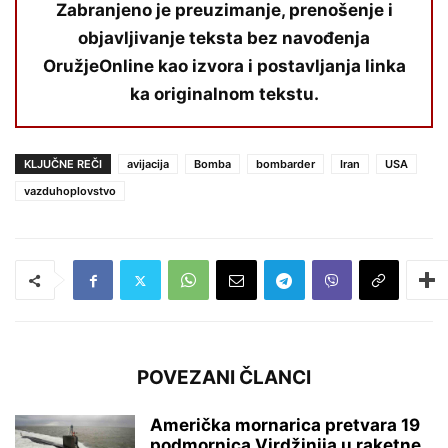
Zabranjeno je preuzimanje, prenošenje i
objavljivanje teksta bez navođenja
OružjeOnline kao izvora i postavljanja linka
ka originalnom tekstu.
KLJUČNE REČI
avijacija
Bomba
bombarder
Iran
USA
vazduhoplovstvo
POVEZANI ČLANCI
Američka mornarica pretvara 19
podmornica Virdžinija u raketne