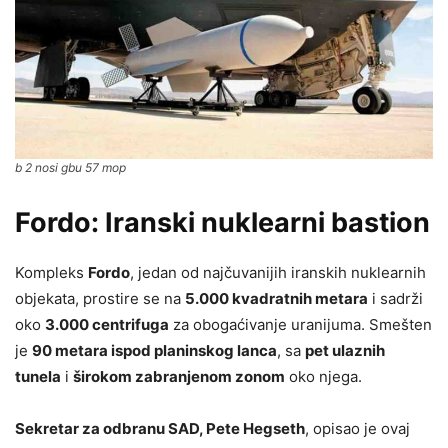
b 2 nosi gbu 57 mop
Fordo: Iranski nuklearni bastion
Kompleks
Fordo
, jedan od najčuvanijih iranskih nuklearnih
objekata, prostire se na
5.000 kvadratnih metara
i sadrži
oko
3.000 centrifuga
za obogaćivanje uranijuma. Smešten
je
90 metara ispod planinskog lanca
, sa
pet ulaznih
tunela
i
širokom zabranjenom zonom
oko njega.
Sekretar za odbranu SAD, Pete Hegseth
, opisao je ovaj