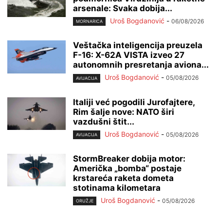
arsenale: Svaka dobija...
Uroš Bogdanović
-
06/08/2026
MORNARICA
Veštačka inteligencija preuzela
F-16: X-62A VISTA izveo 27
autonomnih presretanja aviona...
Uroš Bogdanović
-
05/08/2026
AVIJACIJA
Italiji već pogodili Jurofajtere,
Rim šalje nove: NATO širi
vazdušni štit...
Uroš Bogdanović
-
05/08/2026
AVIJACIJA
StormBreaker dobija motor:
Američka „bomba“ postaje
krstareća raketa dometa
stotinama kilometara
Uroš Bogdanović
-
05/08/2026
ORUŽJE