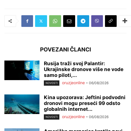
POVEZANI ČLANCI
Rusija traži svoj Palantir:
Ukrajinske dronove više ne vode
samo piloti,...
oruzjeonline
-
06/08/2026
NOVOSTI
Kina upozorava: Jeftini podvodni
dronovi mogu preseći 99 odsto
globalnih internet...
oruzjeonline
-
06/08/2026
NOVOSTI