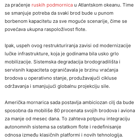
za praćenje
ruskih podmornica
u Atlantskom okeanu. Time
se smanjuje potreba da svaki brod bude u punom
borbenom kapacitetu za sve moguće scenarije, čime se
povećava ukupna raspoloživost flote.
Ipak, uspeh ovog restrukturiranja zavisi od modernizacije
lučke infrastrukture, koja je godinama bila usko grlo
mobilizacije. Sistemska degradacija brodogradilišta i
servisnih kapaciteta ograničavala je brzinu vraćanja
brodova u operativno stanje, produžavajući cikluse
održavanja i smanjujući globalnu projekciju sile.
Američka mornarica sada postavlja ambiciozan cilj da bude
sposobna da mobiliše 80 procenata svojih brodova i aviona
za manje od mesec dana. To zahteva potpunu integraciju
autonomnih sistema sa ostatkom flote i redefinisanje
odnosa između klasičnih platformi i novih tehnologija.