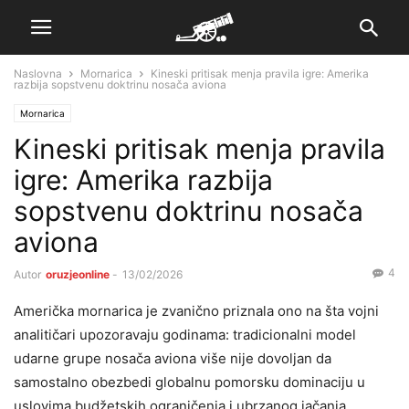
Naslovna
Mornarica
Kineski pritisak menja pravila igre: Amerika
razbija sopstvenu doktrinu nosača aviona
Mornarica
Kineski pritisak menja pravila
igre: Amerika razbija
sopstvenu doktrinu nosača
aviona
4
Autor
oruzjeonline
-
13/02/2026
Američka mornarica je zvanično priznala ono na šta vojni
analitičari upozoravaju godinama: tradicionalni model
udarne grupe nosača aviona više nije dovoljan da
samostalno obezbedi globalnu pomorsku dominaciju u
uslovima budžetskih ograničenja i ubrzanog jačanja