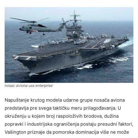
nosac aviona uss enterprise
Napuštanje krutog modela udarne grupe nosača aviona
predstavlja pre svega taktičku meru prilagođavanja. U
okruženju u kojem broj raspoloživih brodova, dužina
popravki i industrijska ograničenja postaju presudni faktori,
Vašington priznaje da pomorska dominacija više ne može