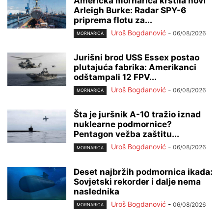
Američka mornarica krstila novi
Arleigh Burke: Radar SPY-6
priprema flotu za...
Uroš Bogdanović
-
06/08/2026
MORNARICA
Jurišni brod USS Essex postao
plutajuća fabrika: Amerikanci
odštampali 12 FPV...
Uroš Bogdanović
-
06/08/2026
MORNARICA
Šta je juršnik A-10 tražio iznad
nuklearne podmornice?
Pentagon vežba zaštitu...
Uroš Bogdanović
-
06/08/2026
MORNARICA
Deset najbržih podmornica ikada:
Sovjetski rekorder i dalje nema
naslednika
Uroš Bogdanović
-
06/08/2026
MORNARICA