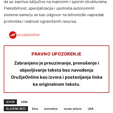
da se zasniva isključivo na masivnim i sporim strukturama.
Fleksibilnost, specijalizacija i upotreba autonomnih
sistema nameću se kao odgovor na tehnološki napredak
protivnika i realnost ograničenih resursa.
oruzjeonline
PRAVNO UPOZORENJE
Zabranjeno je preuzimanje, prenošenje i
objavljivanje teksta bez navođenja
OružjeOnline kao izvora i postavljanja linka
ka originalnom tekstu.
IZVOR
USNI
KLJUČNE REČI
Kina
mornarica
nosac aviona
USA