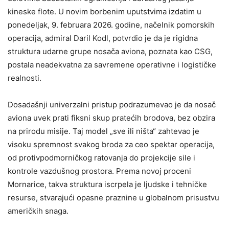
kineske flote. U novim borbenim uputstvima izdatim u
ponedeljak, 9. februara 2026. godine, načelnik pomorskih
operacija, admiral Daril Kodl, potvrdio je da je rigidna
struktura udarne grupe nosača aviona, poznata kao CSG,
postala neadekvatna za savremene operativne i logističke
realnosti.
Dosadašnji univerzalni pristup podrazumevao je da nosač
aviona uvek prati fiksni skup pratećih brodova, bez obzira
na prirodu misije. Taj model „sve ili ništa“ zahtevao je
visoku spremnost svakog broda za ceo spektar operacija,
od protivpodmorničkog ratovanja do projekcije sile i
kontrole vazdušnog prostora. Prema novoj proceni
Mornarice, takva struktura iscrpela je ljudske i tehničke
resurse, stvarajući opasne praznine u globalnom prisustvu
američkih snaga.