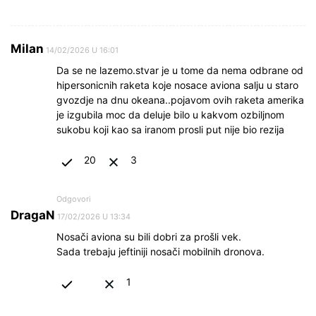
Milan
14/02/2026 U 16:01
Da se ne lazemo.stvar je u tome da nema odbrane od
hipersonicnih raketa koje nosace aviona salju u staro
gvozdje na dnu okeana..pojavom ovih raketa amerika
je izgubila moc da deluje bilo u kakvom ozbiljnom
sukobu koji kao sa iranom prosli put nije bio rezija
20
3
Odgovori
DragaN
17/02/2026 U 13:34
Nosači aviona su bili dobri za prošli vek.
Sada trebaju jeftiniji nosači mobilnih dronova.
1