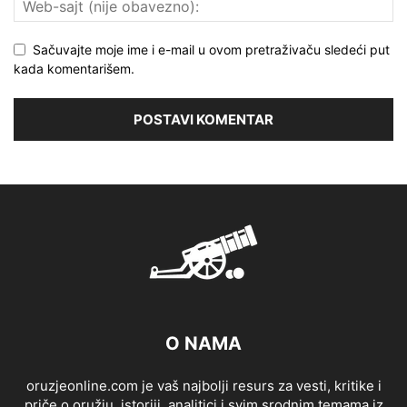
Sačuvajte moje ime i e-mail u ovom pretraživaču sledeći put
kada komentarišem.
O NAMA
oruzjeonline.com je vaš najbolji resurs za vesti, kritike i
priče o oružju, istoriji, analitici i svim srodnim temama iz