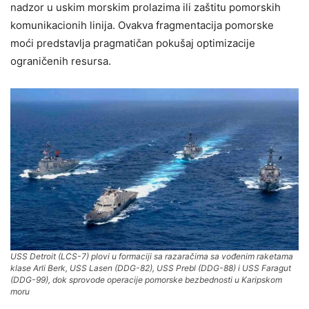
nadzor u uskim morskim prolazima ili zaštitu pomorskih
komunikacionih linija. Ovakva fragmentacija pomorske
moći predstavlja pragmatičan pokušaj optimizacije
ograničenih resursa.
USS Detroit (LCS-7) plovi u formaciji sa razaračima sa vođenim raketama
klase Arli Berk, USS Lasen (DDG-82), USS Prebl (DDG-88) i USS Faragut
(DDG-99), dok sprovode operacije pomorske bezbednosti u Karipskom
moru