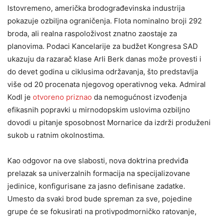
Istovremeno, američka brodograđevinska industrija
pokazuje ozbiljna ograničenja. Flota nominalno broji 292
broda, ali realna raspoloživost znatno zaostaje za
planovima. Podaci Kancelarije za budžet Kongresa SAD
ukazuju da razarač klase Arli Berk danas može provesti i
do devet godina u ciklusima održavanja, što predstavlja
više od 20 procenata njegovog operativnog veka. Admiral
Kodl je
otvoreno priznao
da nemogućnost izvođenja
efikasnih popravki u mirnodopskim uslovima ozbiljno
dovodi u pitanje sposobnost Mornarice da izdrži produženi
sukob u ratnim okolnostima.
Kao odgovor na ove slabosti, nova doktrina predviđa
prelazak sa univerzalnih formacija na specijalizovane
jedinice, konfigurisane za jasno definisane zadatke.
Umesto da svaki brod bude spreman za sve, pojedine
grupe će se fokusirati na protivpodmorničko ratovanje,