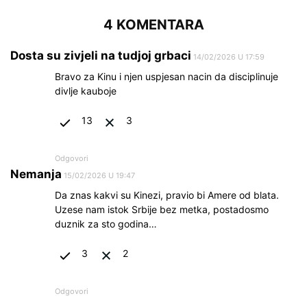
4 KOMENTARA
Dosta su zivjeli na tudjoj grbaci
14/02/2026 U 17:59
Bravo za Kinu i njen uspjesan nacin da disciplinuje
divlje kauboje
13
3
Odgovori
Nemanja
15/02/2026 U 19:47
Da znas kakvi su Kinezi, pravio bi Amere od blata.
Uzese nam istok Srbije bez metka, postadosmo
duznik za sto godina…
3
2
Odgovori