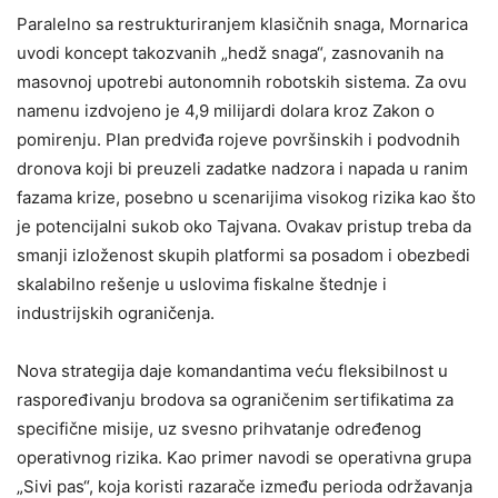
Paralelno sa restrukturiranjem klasičnih snaga, Mornarica
uvodi koncept takozvanih „hedž snaga“, zasnovanih na
masovnoj upotrebi autonomnih robotskih sistema. Za ovu
namenu izdvojeno je 4,9 milijardi dolara kroz Zakon o
pomirenju. Plan predviđa rojeve površinskih i podvodnih
dronova koji bi preuzeli zadatke nadzora i napada u ranim
fazama krize, posebno u scenarijima visokog rizika kao što
je potencijalni sukob oko Tajvana. Ovakav pristup treba da
smanji izloženost skupih platformi sa posadom i obezbedi
skalabilno rešenje u uslovima fiskalne štednje i
industrijskih ograničenja.
Nova strategija daje komandantima veću fleksibilnost u
raspoređivanju brodova sa ograničenim sertifikatima za
specifične misije, uz svesno prihvatanje određenog
operativnog rizika. Kao primer navodi se operativna grupa
„Sivi pas“, koja koristi razarače između perioda održavanja