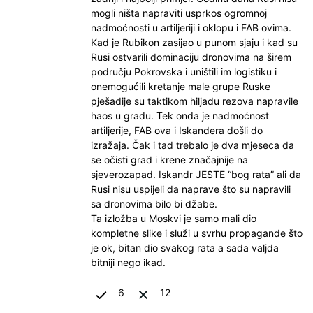
mogli ništa napraviti usprkos ogromnoj
nadmoćnosti u artiljeriji i oklopu i FAB ovima.
Kad je Rubikon zasijao u punom sjaju i kad su
Rusi ostvarili dominaciju dronovima na širem
području Pokrovska i uništili im logistiku i
onemogućili kretanje male grupe Ruske
pješadije su taktikom hiljadu rezova napravile
haos u gradu. Tek onda je nadmoćnost
artiljerije, FAB ova i Iskandera došli do
izražaja. Čak i tad trebalo je dva mjeseca da
se očisti grad i krene značajnije na
sjeverozapad. Iskandr JESTE “bog rata” ali da
Rusi nisu uspijeli da naprave što su napravili
sa dronovima bilo bi džabe.
Ta izložba u Moskvi je samo mali dio
kompletne slike i služi u svrhu propagande što
je ok, bitan dio svakog rata a sada valjda
bitniji nego ikad.
6
12