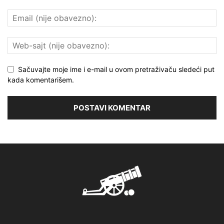
Sačuvajte moje ime i e-mail u ovom pretraživaču sledeći put
kada komentarišem.