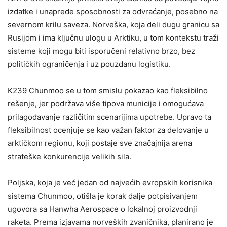
izdatke i unaprede sposobnosti za odvraćanje, posebno na
severnom krilu saveza. Norveška, koja deli dugu granicu sa
Rusijom i ima ključnu ulogu u Arktiku, u tom kontekstu traži
sisteme koji mogu biti isporučeni relativno brzo, bez
političkih ograničenja i uz pouzdanu logistiku.
K239 Chunmoo se u tom smislu pokazao kao fleksibilno
rešenje, jer podržava više tipova municije i omogućava
prilagođavanje različitim scenarijima upotrebe. Upravo ta
fleksibilnost ocenjuje se kao važan faktor za delovanje u
arktičkom regionu, koji postaje sve značajnija arena
strateške konkurencije velikih sila.
Poljska, koja je već jedan od najvećih evropskih korisnika
sistema Chunmoo, otišla je korak dalje potpisivanjem
ugovora sa Hanwha Aerospace o lokalnoj proizvodnji
raketa. Prema izjavama norveških zvaničnika, planirano je