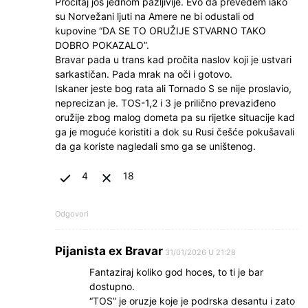
Pročitaj još jednom pažljivije. Evo da prevedem iako
su Norvežani ljuti na Amere ne bi odustali od
kupovine “DA SE TO ORUŽIJE STVARNO TAKO
DOBRO POKAZALO”.
Bravar pada u trans kad pročita naslov koji je ustvari
sarkastičan. Pada mrak na oči i gotovo.
Iskaner jeste bog rata ali Tornado S se nije proslavio,
neprecizan je. TOS-1,2 i 3 je prilično prevaziđeno
oružije zbog malog dometa pa su rijetke situacije kad
ga je moguće koristiti a dok su Rusi češće pokušavali
da ga koriste nagledali smo ga se uništenog.
4
18
Odgovori
Pijanista ex Bravar
31/01/2026 U 21:28
Fantaziraj koliko god hoces, to ti je bar
dostupno.
“TOS” je oruzje koje je podrska desantu i zato