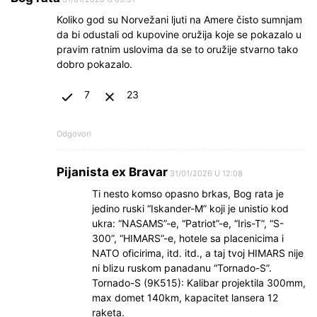
Koliko god su Norvežani ljuti na Amere čisto sumnjam
da bi odustali od kupovine oružija koje se pokazalo u
pravim ratnim uslovima da se to oružije stvarno tako
dobro pokazalo.
7
23
Odgovori
Pijanista ex Bravar
31/01/2026 U 12:08
Ti nesto komso opasno brkas, Bog rata je
jedino ruski “Iskander-M” koji je unistio kod
ukra: “NASAMS”-e, “Patriot”-e, “Iris-T”, “S-
300”, “HIMARS”-e, hotele sa placenicima i
NATO oficirima, itd. itd., a taj tvoj HIMARS nije
ni blizu ruskom panadanu “Tornado-S”.
Tornado-S (9К515): Kalibar projektila 300mm,
max domet 140km, kapacitet lansera 12
raketa.