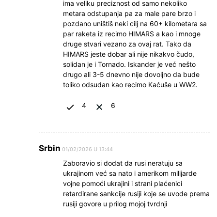
ima veliku preciznost od samo nekoliko
metara odstupanja pa za male pare brzo i
pozdano uništiš neki cilj na 60+ kilometara sa
par raketa iz recimo HIMARS a kao i mnoge
druge stvari vezano za ovaj rat. Tako da
HIMARS jeste dobar ali nije nikakvo čudo,
solidan je i Tornado. Iskander je već nešto
drugo ali 3-5 dnevno nije dovoljno da bude
toliko odsudan kao recimo Kaćuše u WW2.
4
6
Srbin
01/02/2026 U 13:44
Zaboravio si dodat da rusi neratuju sa
ukrajinom već sa nato i amerikom milijarde
vojne pomoći ukrajini i strani plaćenici
retardirane sankcije rusiji koje se uvode prema
rusiji govore u prilog mojoj tvrdnji