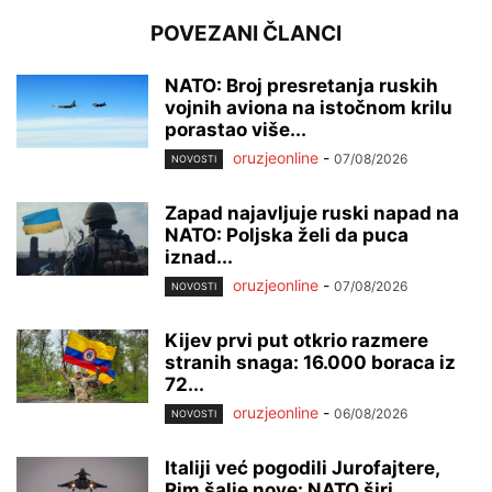
POVEZANI ČLANCI
NATO: Broj presretanja ruskih
vojnih aviona na istočnom krilu
porastao više...
oruzjeonline
-
07/08/2026
NOVOSTI
Zapad najavljuje ruski napad na
NATO: Poljska želi da puca
iznad...
oruzjeonline
-
07/08/2026
NOVOSTI
Kijev prvi put otkrio razmere
stranih snaga: 16.000 boraca iz
72...
oruzjeonline
-
06/08/2026
NOVOSTI
Italiji već pogodili Jurofajtere,
Rim šalje nove: NATO širi