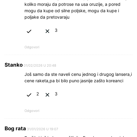
koliko moraju da potrose na usa oruzije, a pored
mogu da kupe od silne poljske, mogu da kupe i
poljake da pretovaraju
3
Odgovori
Stanko
01/02/2026 U 20:48
Još samo da ste naveli cenu jednog i drugog lansera,i
cene raketa,pa bi bilo puno jasnije zašto koreanci
2
3
Odgovori
Bog rata
31/01/2026 U 19:07