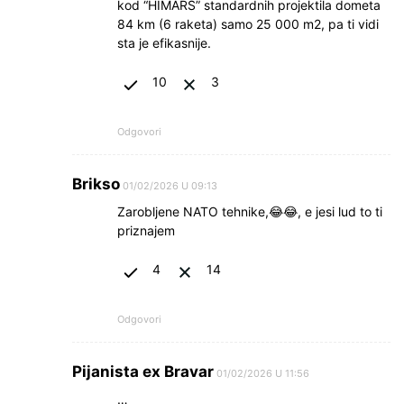
kod “HIMARS” standardnih projektila dometa
84 km (6 raketa) samo 25 000 m2, pa ti vidi
sta je efikasnije.
10
3
Odgovori
Brikso
01/02/2026 U 09:13
Zarobljene NATO tehnike,😂😂, e jesi lud to ti
priznajem
4
14
Odgovori
Pijanista ex Bravar
01/02/2026 U 11:56
…