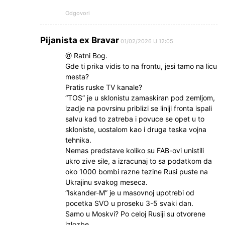
Odgovori
Pijanista ex Bravar
01/02/2026 U 12:05
@ Ratni Bog.
Gde ti prika vidis to na frontu, jesi tamo na licu
mesta?
Pratis ruske TV kanale?
“TOS” je u sklonistu zamaskiran pod zemljom,
izadje na povrsinu priblizi se liniji fronta ispali
salvu kad to zatreba i povuce se opet u to
skloniste, uostalom kao i druga teska vojna
tehnika.
Nemas predstave koliko su FAB-ovi unistili
ukro zive sile, a izracunaj to sa podatkom da
oko 1000 bombi razne tezine Rusi puste na
Ukrajinu svakog meseca.
“Iskander-M” je u masovnoj upotrebi od
pocetka SVO u proseku 3-5 svaki dan.
Samo u Moskvi? Po celoj Rusiji su otvorene
izlozbe.