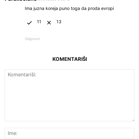
Ima juzna koreja puno toga da proda evropi
11
13
Odgovori
KOMENTARIŠI