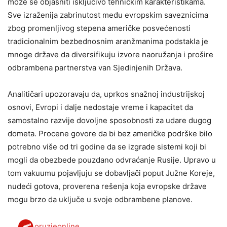
može se objasniti isključivo tehničkim karakteristikama.
Sve izraženija zabrinutost među evropskim saveznicima
zbog promenljivog stepena američke posvećenosti
tradicionalnim bezbednosnim aranžmanima podstakla je
mnoge države da diversifikuju izvore naoružanja i prošire
odbrambena partnerstva van Sjedinjenih Država.
Analitičari upozoravaju da, uprkos snažnoj industrijskoj
osnovi, Evropi i dalje nedostaje vreme i kapacitet da
samostalno razvije dovoljne sposobnosti za udare dugog
dometa. Procene govore da bi bez američke podrške bilo
potrebno više od tri godine da se izgrade sistemi koji bi
mogli da obezbede pouzdano odvraćanje Rusije. Upravo u
tom vakuumu pojavljuju se dobavljači poput Južne Koreje,
nudeći gotova, proverena rešenja koja evropske države
mogu brzo da uključe u svoje odbrambene planove.
oruzjeonline