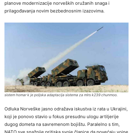
planove modernizacije norveških oružanih snaga i
prilagođavanja novim bezbednosnim izazovima.
sistem homar k je poljska adaptacija sistema za mlrs k239 chunmoo.
Odluka Norveške jasno odražava iskustva iz rata u Ukrajini,
koji je ponovo stavio u fokus presudnu ulogu artiljerije
dugog dometa na savremenom bojištu. Paralelno s tim,
NATO sve snažnije pritiska svoje članice da povećaju vojne