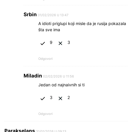
Srbin
01/02/2026 U 13:47
A idioti priglupi koji misle da je rusija pokazala
šta sve ima
9
3
Odgovori
Miladin
02/02/2026 U 11:56
Jedan od najnaivnih si ti
3
2
Odgovori
Parakselans
31/01/2026 U 09:13