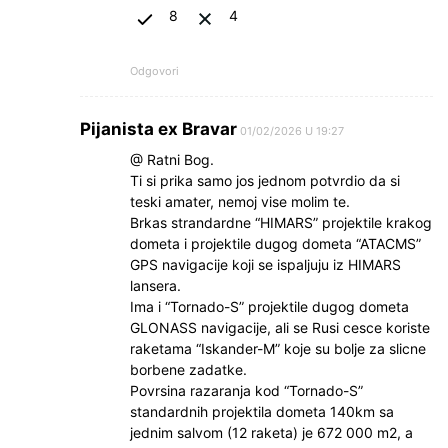
8
4
Odgovori
Pijanista ex Bravar
01/02/2026 U 19:27
@ Ratni Bog.
Ti si prika samo jos jednom potvrdio da si
teski amater, nemoj vise molim te.
Brkas strandardne “HIMARS” projektile krakog
dometa i projektile dugog dometa “ATACMS”
GPS navigacije koji se ispaljuju iz HIMARS
lansera.
Ima i “Tornado-S” projektile dugog dometa
GLONASS navigacije, ali se Rusi cesce koriste
raketama “Iskander-M” koje su bolje za slicne
borbene zadatke.
Povrsina razaranja kod “Tornado-S”
standardnih projektila dometa 140km sa
jednim salvom (12 raketa) je 672 000 m2, a