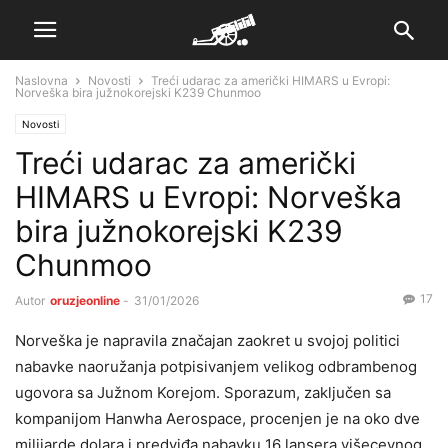
Naslovna
Novosti
Treći udarac za američki HIMARS u Evropi:
Norveška bira južnokorejski K239 Chunmoo
Novosti
Treći udarac za američki
HIMARS u Evropi: Norveška
bira južnokorejski K239
Chunmoo
17
Autor
oruzjeonline
-
31/01/2026
Norveška je napravila značajan zaokret u svojoj politici
nabavke naoružanja potpisivanjem velikog odbrambenog
ugovora sa Južnom Korejom. Sporazum, zaključen sa
kompanijom Hanwha Aerospace, procenjen je na oko dve
milijarde dolara i predviđa nabavku 16 lansera višecevnog