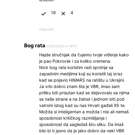
19
4
Odgovori
Bog rata
01/02/2026 U 14:51
Hajde stručnjak da čujemo tvoje viđenje kako
je pao Pokrovsk i za koliko vremena.
Nick bog rata koristim radi sprdnje sa
zapadnim medijima koji su koristili taj izraz
kad se pojavio HIMARS na ratištu u Ukrajini.
Ja vrlo dobro znam šta je VBR, imao sam
priliku biti prisutan kad se dejsvovalo sa njima
sa naše strane a na žalost i jednom biti pod
vatrom istog kad su nas Hrvati gađali 95 te.
Možda si inteligentan a možda i nisi ali nemaš
sposobnost kritičkog razmišljanja i
sposobnost da sagledaš širu sliku. Da imaš
bilo bi ti jasno da je jako dobro da neki VBR