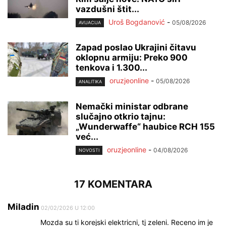
vazdušni štit...
Uroš Bogdanović
-
05/08/2026
AVIJACIJA
Zapad poslao Ukrajini čitavu
oklopnu armiju: Preko 900
tenkova i 1.300...
oruzjeonline
-
05/08/2026
ANALITIKA
Nemački ministar odbrane
slučajno otkrio tajnu:
„Wunderwaffe“ haubice RCH 155
već...
oruzjeonline
-
04/08/2026
NOVOSTI
17 KOMENTARA
Miladin
02/02/2026 U 12:00
Mozda su ti korejski elektricni, tj zeleni. Receno im je