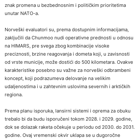
znak promena u bezbednosnim i političkim prioritetima
unutar NATO-a.
Norveški evaluatori su, prema dostupnim informacijama,
zaključili da Chunmoo nudi operativne prednosti u odnosu
na HIMARS, pre svega zbog kombinacije visoke
preciznosti, brzine reagovanja i dometa koji, u zavisnosti
od vrste municije, može dostići do 500 kilometara. Ovakve
karakteristike posebno su važne za norveški odbrambeni
koncept, koji podrazumeva delovanje na velikim
udaljenostima i u zahtevnim uslovima severnih i arktičkih
regiona.
Prema planu isporuka, lansirni sistemi i oprema za obuku
trebalo bi da budu isporučeni tokom 2028. i 2029. godine,
dok se dolazak raketa očekuje u periodu od 2030. do 2031.
godine. Ovaj vremenski okvir uklapa se u dugoročne