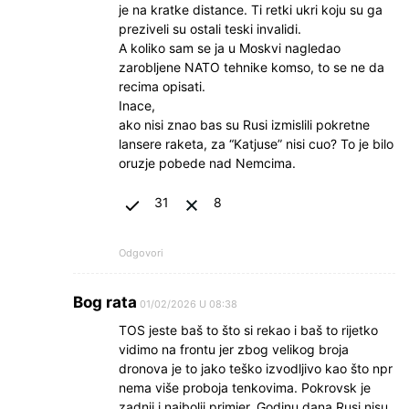
je na kratke distance. Ti retki ukri koju su ga
preziveli su ostali teski invalidi.
A koliko sam se ja u Moskvi nagledao
zarobljene NATO tehnike komso, to se ne da
recima opisati.
Inace,
ako nisi znao bas su Rusi izmislili pokretne
lansere raketa, za “Katjuse” nisi cuo? To je bilo
oruzje pobede nad Nemcima.
31
8
Odgovori
Bog rata
01/02/2026 U 08:38
TOS jeste baš to što si rekao i baš to rijetko
vidimo na frontu jer zbog velikog broja
dronova je to jako teško izvodljivo kao što npr
nema više proboja tenkovima. Pokrovsk je
zadnji i najbolji primjer. Godinu dana Rusi nisu