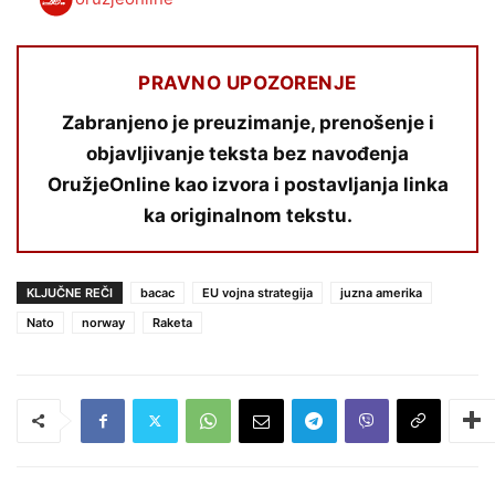
PRAVNO UPOZORENJE
Zabranjeno je preuzimanje, prenošenje i
objavljivanje teksta bez navođenja
OružjeOnline kao izvora i postavljanja linka
ka originalnom tekstu.
KLJUČNE REČI
bacac
EU vojna strategija
juzna amerika
Nato
norway
Raketa