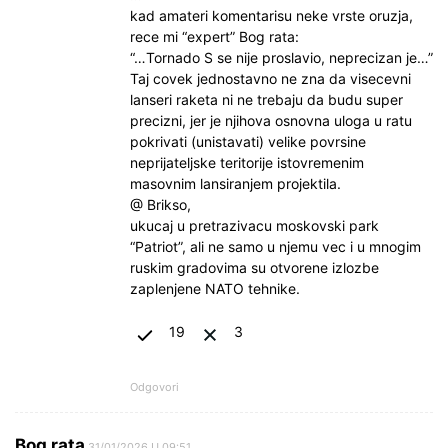
kad amateri komentarisu neke vrste oruzja,
rece mi “expert” Bog rata:
“…Tornado S se nije proslavio, neprecizan je…”
Taj covek jednostavno ne zna da visecevni
lanseri raketa ni ne trebaju da budu super
precizni, jer je njihova osnovna uloga u ratu
pokrivati (unistavati) velike povrsine
neprijateljske teritorije istovremenim
masovnim lansiranjem projektila.
@ Brikso,
ukucaj u pretrazivacu moskovski park
“Patriot”, ali ne samo u njemu vec i u mnogim
ruskim gradovima su otvorene izlozbe
zaplenjene NATO tehnike.
19
3
Odgovori
Bog rata
31/01/2026 U 09:51