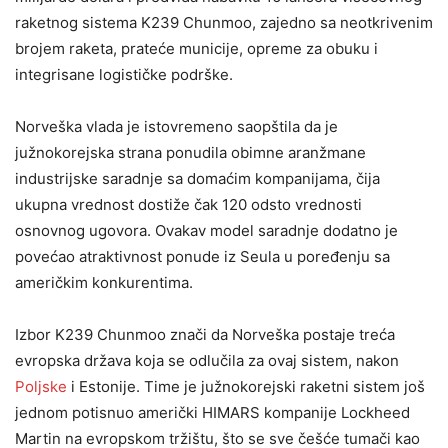
raketnog sistema K239 Chunmoo, zajedno sa neotkrivenim
brojem raketa, prateće municije, opreme za obuku i
integrisane logističke podrške.
Norveška vlada je istovremeno saopštila da je
južnokorejska strana ponudila obimne aranžmane
industrijske saradnje sa domaćim kompanijama, čija
ukupna vrednost dostiže čak 120 odsto vrednosti
osnovnog ugovora. Ovakav model saradnje dodatno je
povećao atraktivnost ponude iz Seula u poređenju sa
američkim konkurentima.
Izbor K239 Chunmoo znači da Norveška postaje treća
evropska država koja se odlučila za ovaj sistem, nakon
Poljske
i Estonije. Time je južnokorejski raketni sistem još
jednom potisnuo američki HIMARS kompanije Lockheed
Martin na evropskom tržištu, što se sve češće tumači kao