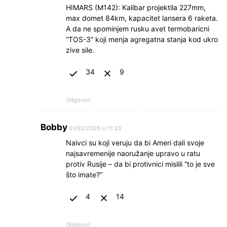
HIMARS (M142): Kalibar projektila 227mm,
max domet 84km, kapacitet lansera 6 raketa.
A da ne spominjem rusku avet termobaricni
“TOS-3” koji menja agregatna stanja kod ukro
zive sile.
34
9
Odgovori
Bobby
01/02/2026 U 11:33
Naivci su koji veruju da bi Ameri dali svoje
najsavremenije naoružanje upravo u ratu
protiv Rusije – da bi protivnici mislili “to je sve
što imate?”
4
14
Odgovori