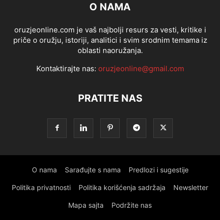
O NAMA
oruzjeonline.com je vaš najbolji resurs za vesti, kritike i
priče o oružju, istoriji, analitici i svim srodnim temama iz
oblasti naoružanja.
Kontaktirajte nas:
oruzjeonline@gmail.com
PRATITE NAS
O nama
Sarađujte s nama
Predlozi i sugestije
Politika privatnosti
Politika korišćenja sadržaja
Newsletter
Mapa sajta
Podržite nas