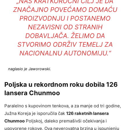
„NAŠ KRATKOROČNI CILJ JE DA
ZNAČAJNO POVEĆAMO DOMAĆU
PROIZVODNJU I POSTANEMO
NEZAVISNI OD STRANIH
DOBAVLJAČA. ŽELIMO DA
STVORIMO ODRŽIV TEMELJ ZA
NACIONALNU AUTONOMIJU.“
naglasio je Jaworowski.
Poljska u rekordnom roku dobila 126
lansera Chunmoo
Paralelno s kupovinom tenkova, a za manje od tri godine,
Južna Koreja je isporučila čak
126 raketnih lansera
Chunmoo
Poljskoj, daleko premašivši očekivanja i
ugovorene rokove. Ova neverovatna brzina u ispunjenju