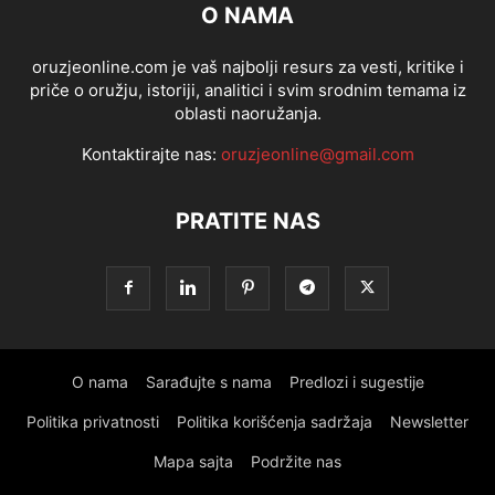
O NAMA
oruzjeonline.com je vaš najbolji resurs za vesti, kritike i
priče o oružju, istoriji, analitici i svim srodnim temama iz
oblasti naoružanja.
Kontaktirajte nas:
oruzjeonline@gmail.com
PRATITE NAS
O nama
Sarađujte s nama
Predlozi i sugestije
Politika privatnosti
Politika korišćenja sadržaja
Newsletter
Mapa sajta
Podržite nas