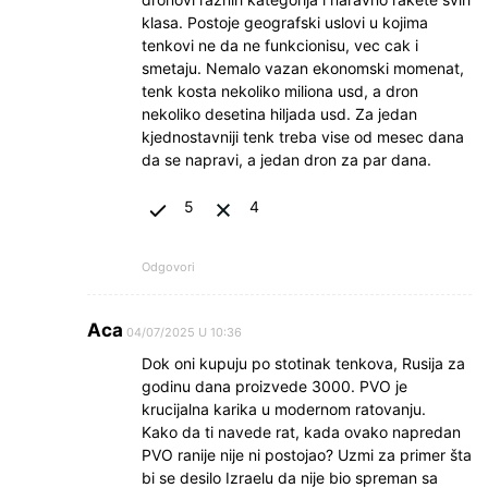
klasa. Postoje geografski uslovi u kojima
tenkovi ne da ne funkcionisu, vec cak i
smetaju. Nemalo vazan ekonomski momenat,
tenk kosta nekoliko miliona usd, a dron
nekoliko desetina hiljada usd. Za jedan
kjednostavniji tenk treba vise od mesec dana
da se napravi, a jedan dron za par dana.
5
4
Odgovori
Aca
04/07/2025 U 10:36
Dok oni kupuju po stotinak tenkova, Rusija za
godinu dana proizvede 3000. PVO je
krucijalna karika u modernom ratovanju.
Kako da ti navede rat, kada ovako napredan
PVO ranije nije ni postojao? Uzmi za primer šta
bi se desilo Izraelu da nije bio spreman sa