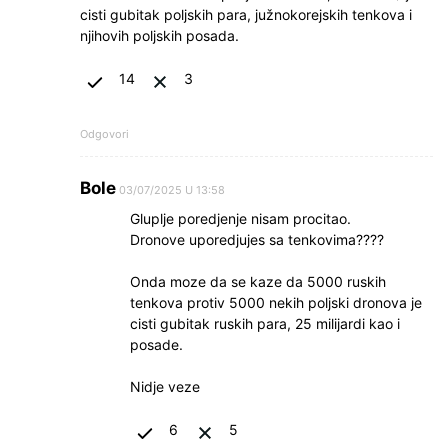
cisti gubitak poljskih para, južnokorejskih tenkova i
njihovih poljskih posada.
14
3
Odgovori
Bole
03/07/2025 U 13:58
Gluplje poredjenje nisam procitao.
Dronove uporedjujes sa tenkovima????
Onda moze da se kaze da 5000 ruskih
tenkova protiv 5000 nekih poljski dronova je
cisti gubitak ruskih para, 25 milijardi kao i
posade.
Nidje veze
6
5