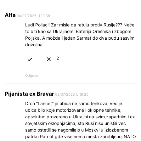
Alfa
04/07/2025 U 19:39
Ludi Poljaci! Zar misle da ratuju protiv Rusije??? Neće
to biti kao sa Ukrajinom. Baterija Orešnika i zbogom
Poljska. A možda i jedan Sarmat do dva budu sasvim
dovoljna.
2
Odgovori
Pijanista ex Bravar
03/07/2025 U 18:20
Dron “Lancet” je ubica ne samo tenkova, vec je i
ubica bilo koje motorizovane i oklopne tehnike,
apsolutno provereno u Ukrajini na svim zapadnim i ex
sovjetskim oklopnjacima, sto Rusi nisu unistili vec
samo ostetili se nagomilalo u Moskvi u izlozbenom
patrku Patriot gde vise nema mesta zarobljenoj NATO