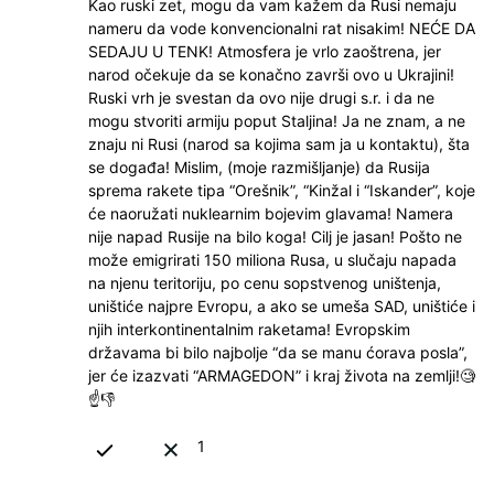
Kao ruski zet, mogu da vam kažem da Rusi nemaju
nameru da vode konvencionalni rat nisakim! NEĆE DA
SEDAJU U TENK! Atmosfera je vrlo zaoštrena, jer
narod očekuje da se konačno završi ovo u Ukrajini!
Ruski vrh je svestan da ovo nije drugi s.r. i da ne
mogu stvoriti armiju poput Staljina! Ja ne znam, a ne
znaju ni Rusi (narod sa kojima sam ja u kontaktu), šta
se događa! Mislim, (moje razmišljanje) da Rusija
sprema rakete tipa “Orešnik”, “Kinžal i “Iskander”, koje
će naoružati nuklearnim bojevim glavama! Namera
nije napad Rusije na bilo koga! Cilj je jasan! Pošto ne
može emigrirati 150 miliona Rusa, u slučaju napada
na njenu teritoriju, po cenu sopstvenog uništenja,
uništiće najpre Evropu, a ako se umeša SAD, uništiće i
njih interkontinentalnim raketama! Evropskim
državama bi bilo najbolje “da se manu ćorava posla”,
jer će izazvati “ARMAGEDON” i kraj života na zemlji!🧐
☝👎
1