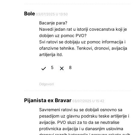
Bole
03/07/2025 U 13:50
Bacanje para?
Navedi jedan rat u istoriji covecanstva koji je
dobijen uz pomoc PVO?
Svi ratovi se dobijaju uz pomoc informacija i
ofanzivne tehnike. Tenkovi, dronovi, avijacija
artiljerija itd.
5
8
Odgovori
Pijanista ex Bravar
03/07/2025 U 15:42
Savremeni ratovi su se dobijali osnovno sa
pesadijom uz glavnu podrsku teske artiljerije i
avijacije. PVO sluzi za to da se neutralise
protivnicka avijacija i u danasnjim uslovima
dronovi raznih kategorija i naravno rakete svih