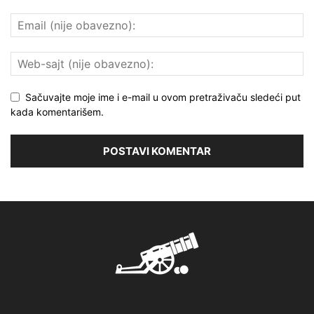
Sačuvajte moje ime i e-mail u ovom pretraživaču sledeći put
kada komentarišem.