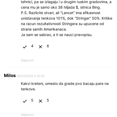
tehnici, pa se izlagaju i u drugim ruskim gradovima, a
cena mu je samo oko 38 hiljada $, sitnica Bing.
P.S. Razlicite stvari, ali “Lancet” ima efikasnost
unistavanja tenkova 101%, dok “Stringer” 50%. Kritike
na racun rezultativnosti Stringera su upucene od
strane samih Amerikanaca.
Ja sam se sabrao, a ti se nauci pravopisu.
4
6
Odgovori
Milos
03/07/2025 U 13:20
Kakvi kreteni, umesto da grade pvo bacaju pare na
tenkove.
5
5
Odgovori