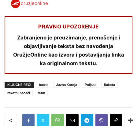
oruzjeonline
PRAVNO UPOZORENJE
Zabranjeno je preuzimanje, prenošenje i
objavljivanje teksta bez navođenja
OružjeOnline kao izvora i postavljanja linka
ka originalnom tekstu.
KLJUČNE REČI
bacac
Juzna Koreja
Poljska
Raketa
raketni bacači
tenk