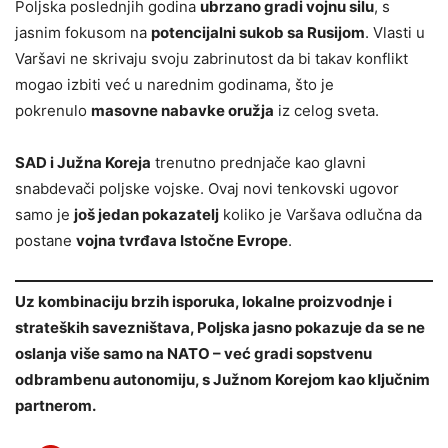
Poljska poslednjih godina
ubrzano gradi vojnu silu
, s
jasnim fokusom na
potencijalni sukob sa Rusijom
. Vlasti u
Varšavi ne skrivaju svoju zabrinutost da bi takav konflikt
mogao izbiti već u narednim godinama, što je
pokrenulo
masovne nabavke oružja
iz celog sveta.
SAD i Južna Koreja
trenutno prednjače kao glavni
snabdevači poljske vojske. Ovaj novi tenkovski ugovor
samo je
još jedan pokazatelj
koliko je Varšava odlučna da
postane
vojna tvrđava Istočne Evrope
.
Uz kombinaciju brzih isporuka, lokalne proizvodnje i
strateških savezništava, Poljska jasno pokazuje da se ne
oslanja više samo na NATO – već gradi sopstvenu
odbrambenu autonomiju, s Južnom Korejom kao ključnim
partnerom.