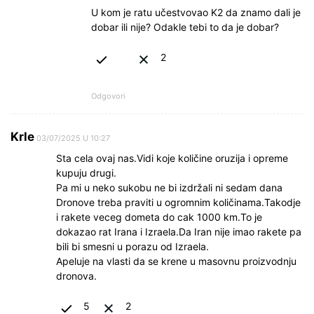
U kom je ratu učestvovao K2 da znamo dali je
dobar ili nije? Odakle tebi to da je dobar?
2
Odgovori
Krle
03/07/2025 U 10:27
Sta cela ovaj nas.Vidi koje količine oruzija i opreme
kupuju drugi.
Pa mi u neko sukobu ne bi izdržali ni sedam dana
Dronove treba praviti u ogromnim količinama.Takodje
i rakete veceg dometa do cak 1000 km.To je
dokazao rat Irana i Izraela.Da Iran nije imao rakete pa
bili bi smesni u porazu od Izraela.
Apeluje na vlasti da se krene u masovnu proizvodnju
dronova.
5
2