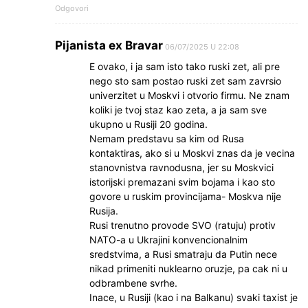
Odgovori
Pijanista ex Bravar
06/07/2025 U 22:08
E ovako, i ja sam isto tako ruski zet, ali pre
nego sto sam postao ruski zet sam zavrsio
univerzitet u Moskvi i otvorio firmu. Ne znam
koliki je tvoj staz kao zeta, a ja sam sve
ukupno u Rusiji 20 godina.
Nemam predstavu sa kim od Rusa
kontaktiras, ako si u Moskvi znas da je vecina
stanovnistva ravnodusna, jer su Moskvici
istorijski premazani svim bojama i kao sto
govore u ruskim provincijama- Moskva nije
Rusija.
Rusi trenutno provode SVO (ratuju) protiv
NATO-a u Ukrajini konvencionalnim
sredstvima, a Rusi smatraju da Putin nece
nikad primeniti nuklearno oruzje, pa cak ni u
odbrambene svrhe.
Inace, u Rusiji (kao i na Balkanu) svaki taxist je