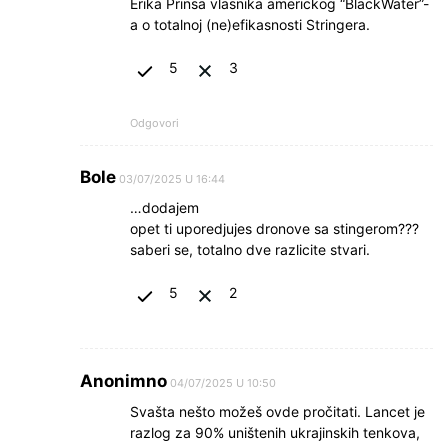
Erika Prinsa vlasnika americkog “BlackWater”-
a o totalnoj (ne)efikasnosti Stringera.
5
3
Odgovori
Bole
03/07/2025 U 16:44
…dodajem
opet ti uporedjujes dronove sa stingerom???
saberi se, totalno dve razlicite stvari.
5
2
Anonimno
04/07/2025 U 10:50
Svašta nešto možeš ovde pročitati. Lancet je
razlog za 90% uništenih ukrajinskih tenkova,