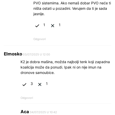
PVO sistemima. Ako nemaš dobar PVO neće ti
ništa ostati u pozadini. Verujem da ti je sada
jasnije.
1
1
Odgovori
Elmosko
03/07/2025 U 12:00
K2 je dobra mašina, možda najbolji tenk koji zapadna
koalicija može da ponudi. Ipak ni on nije imun na
dronove samoubice.
3
1
Odgovori
Aca
04/07/2025 U 10:42