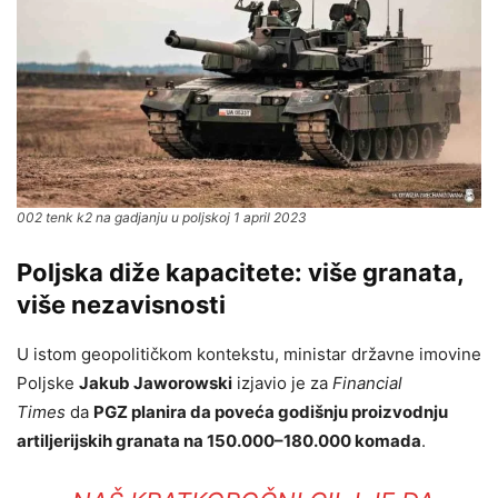
002 tenk k2 na gadjanju u poljskoj 1 april 2023
Poljska diže kapacitete: više granata,
više nezavisnosti
U istom geopolitičkom kontekstu, ministar državne imovine
Poljske
Jakub Jaworowski
izjavio je za
Financial
Times
da
PGZ planira da poveća godišnju proizvodnju
artiljerijskih granata na 150.000–180.000 komada
.