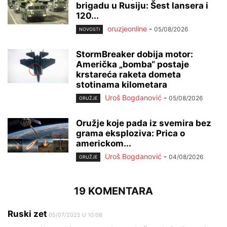
brigadu u Rusiju: Šest lansera i
120...
oruzjeonline
-
05/08/2026
NOVOSTI
StormBreaker dobija motor:
Američka „bomba“ postaje
krstareća raketa dometa
stotinama kilometara
Uroš Bogdanović
-
05/08/2026
ORUŽJE
Oružje koje pada iz svemira bez
grama eksploziva: Prica o
americkom...
Uroš Bogdanović
-
04/08/2026
ORUŽJE
19 KOMENTARA
Ruski zet
05/07/2025 U 10:08