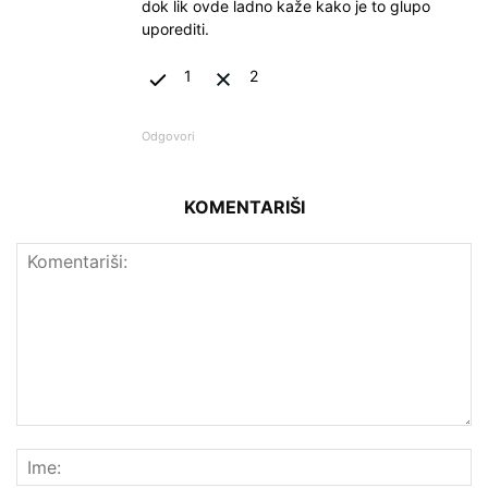
dok lik ovde ladno kaže kako je to glupo
uporediti.
1
2
Odgovori
KOMENTARIŠI