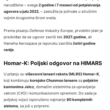
narudžbine – svega
2 godine i 7 meseci od potpisivanja
ugovora u julu 2022.
– zaslužila je pohvale u stručnim
vojnim krugovima širom sveta.
Prema pisanju
Defense Industry Europe
, prvobitni plan je
predviđao da se ugovor završi tek
2027. godine
, ali
Hanwha Aerospace je isporuku završila
četiri godine
ranije
.
Homar-K: Poljski odgovor na HIMARS
U pitanju su
višecevni lanseri raketa (MLRS) Homar-K
,
koji kombinuju
korejske Chunmoo lansere
sa
poljskim
kamionima Jelcz
, domaćim sistemima za upravljanje
vatrom (СУО) i komunikacionom opremom. Do sada je
poljskoj vojsci isporučeno najmanje
80 kompletnih
sistema
, sa još u pripremi.