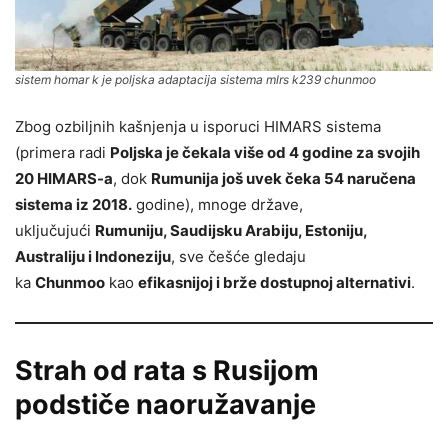
sistem homar k je poljska adaptacija sistema mlrs k239 chunmoo
Zbog ozbiljnih kašnjenja u isporuci HIMARS sistema
(primera radi
Poljska je čekala više od 4 godine za svojih
20 HIMARS-a
, dok
Rumunija još uvek čeka 54 naručena
sistema iz 2018.
godine), mnoge države,
uključujući
Rumuniju, Saudijsku Arabiju, Estoniju,
Australiju i Indoneziju
, sve češće gledaju
ka
Chunmoo
kao
efikasnijoj i brže dostupnoj alternativi
.
Strah od rata s Rusijom
podstiče naoružavanje