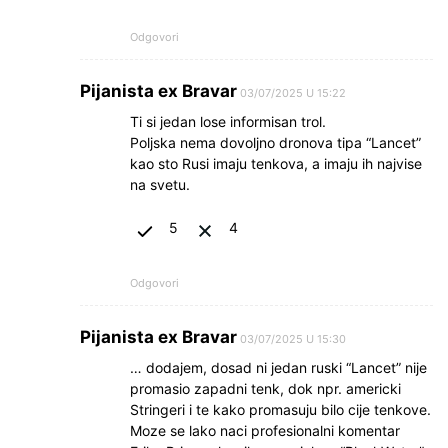
Odgovori
Pijanista ex Bravar
03/07/2025 U 15:22
Ti si jedan lose informisan trol.
Poljska nema dovoljno dronova tipa “Lancet”
kao sto Rusi imaju tenkova, a imaju ih najvise
na svetu.
5
4
Odgovori
Pijanista ex Bravar
03/07/2025 U 15:30
… dodajem, dosad ni jedan ruski “Lancet” nije
promasio zapadni tenk, dok npr. americki
Stringeri i te kako promasuju bilo cije tenkove.
Moze se lako naci profesionalni komentar