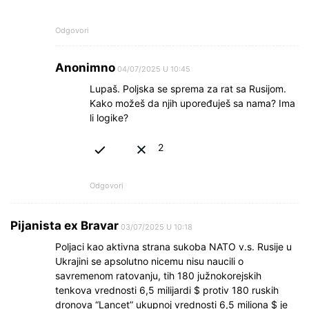
Odgovori
Anonimno
04/07/2025 U 10:45
Lupaš. Poljska se sprema za rat sa Rusijom.
Kako možeš da njih upoređuješ sa nama? Ima
li logike?
2
Odgovori
Pijanista ex Bravar
03/07/2025 U 10:18
Poljaci kao aktivna strana sukoba NATO v.s. Rusije u
Ukrajini se apsolutno nicemu nisu naucili o
savremenom ratovanju, tih 180 južnokorejskih
tenkova vrednosti 6,5 milijardi $ protiv 180 ruskih
dronova “Lancet” ukupnoj vrednosti 6,5 miliona $ je