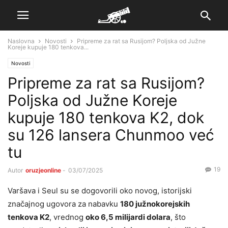
Naslovna
Novosti
Pripreme za rat sa Rusijom? Poljska od Južne
Koreje kupuje 180 tenkova...
Novosti
Pripreme za rat sa Rusijom?
Poljska od Južne Koreje
kupuje 180 tenkova K2, dok
su 126 lansera Chunmoo već
tu
19
Autor
oruzjeonline
-
03/07/2025
Varšava i Seul su se dogovorili oko novog, istorijski
značajnog ugovora za nabavku
180 južnokorejskih
tenkova K2
, vrednog
oko 6,5 milijardi dolara
, što