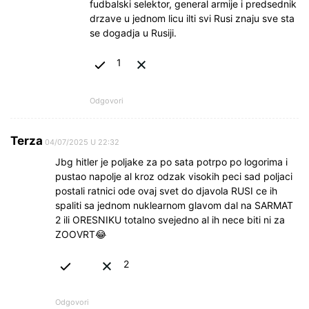
fudbalski selektor, general armije i predsednik
drzave u jednom licu ilti svi Rusi znaju sve sta
se dogadja u Rusiji.
1
Odgovori
Terza
04/07/2025 U 22:32
Jbg hitler je poljake za po sata potrpo po logorima i
pustao napolje al kroz odzak visokih peci sad poljaci
postali ratnici ode ovaj svet do djavola RUSI ce ih
spaliti sa jednom nuklearnom glavom dal na SARMAT
2 ili ORESNIKU totalno svejedno al ih nece biti ni za
ZOOVRT😂
2
Odgovori