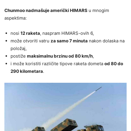
Chunmoo nadmašuje američki HIMARS
u mnogim
aspektima:
nosi
12 raketa
, naspram HIMARS-ovih 6,
može otvoriti vatru
za samo 7 minuta
nakon dolaska na
položaj,
postiže
maksimalnu brzinu od 80 km/h
,
i može koristiti različite tipove raketa dometa
od 80 do
290 kilometara
.