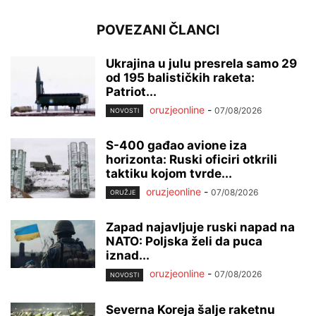
POVEZANI ČLANCI
Ukrajina u julu presrela samo 29
od 195 balističkih raketa:
Patriot...
oruzjeonline
-
07/08/2026
NOVOSTI
S-400 gađao avione iza
horizonta: Ruski oficiri otkrili
taktiku kojom tvrde...
oruzjeonline
-
07/08/2026
ORUŽJE
Zapad najavljuje ruski napad na
NATO: Poljska želi da puca
iznad...
oruzjeonline
-
07/08/2026
NOVOSTI
Severna Koreja šalje raketnu