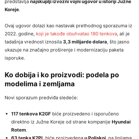
predstavlja
najskuplji izvozni vojni ugovor u istoriji Južne
Koreje
.
Ovaj ugovor dolazi kao nastavak prethodnog sporazuma iz
2022. godine,
koji je takođe obuhvatao 180 tenkova
, ali je
tadašnja vrednost iznosila
3,3 milijarde dolara
, što jasno
ukazuje na značajno proširenje i modernizaciju paketa
isporuke.
Ko dobija i ko proizvodi: podela po
modelima i zemljama
Novi sporazum predviđa sledeće:
117 tenkova K2GF
biće proizvedeno i isporučeno
direktno iz Južne Koreje od strane kompanije
Hyundai
Rotem
.
63 tenka K2PL
biće proizvedena
u Poljskoj
, na linijama