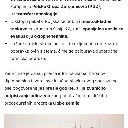
kompanije
Polska Grupa Zbrojeniowa (PGZ)
,
uz
transfer tehnologije
.
U sklopu paketa, Poljska će dobiti i
mostoukladne
tenkove
bazirane na šasiji K2, kao i
specijalna vozila za
evakuaciju oklopne tehnike
.
Južnokorejski stručnjaci će biti uključeni u održavanje i
popravke ovih sistema, čime se osigurava dugoročna
tehnička podrška.
Zanimljivo je da su, prema informacijama iz vojno-
diplomatskih izvora, sve ključne stavke ovog sporazuma
bile dogovorene
još prošle godine
, ali je
zvanično
potpisivanje odloženo
zbog unutrašnjih političkih i
proceduralnih prepreka
u obe zemlje
.