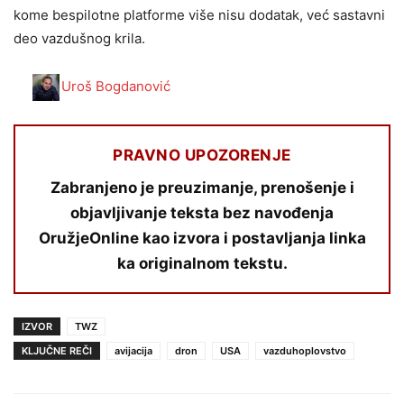
kome bespilotne platforme više nisu dodatak, već sastavni
deo vazdušnog krila.
Uroš Bogdanović
PRAVNO UPOZORENJE
Zabranjeno je preuzimanje, prenošenje i
objavljivanje teksta bez navođenja
OružjeOnline kao izvora i postavljanja linka
ka originalnom tekstu.
IZVOR
TWZ
KLJUČNE REČI
avijacija
dron
USA
vazduhoplovstvo