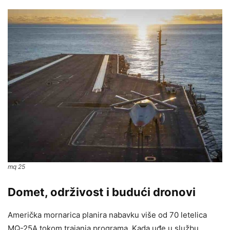
mq 25
Domet, održivost i budući dronovi
Američka mornarica planira nabavku više od 70 letelica
MQ-25A tokom trajanja programa. Kada uđe u službu,