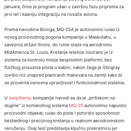
januara, čime je program ušao u završnu fazu priprema za
prvi let i kasniju integraciju na nosače aviona.
Prema navodima Boinga, MQ-25A je autonomno rulao iz
novog proizvodnog pogona kompanije u Maskutahu, u
saveznoj državi Ilinois, do rulne staze na aerodromu
MidAmerica St. Louis. Kretanje letelice inicirano je iz
sistema za kontrolu misije bespilotnih platformi, bez
fizičkog prisustva pilota u kabini, nakon čega je Stingray
izvršio niz unapred planiranih manevara na zemlji kako bi
se proverila osnovna upravljivost i funkcionalnost sistema.
U
saopštenju
kompanije navodi se da je „pritiskom na
dugme“ iz komandnog sistema
MQ-25
autonomno napustio
proizvodni objekat, rulao do piste i potvrdio sposobnost
bezbednog i preciznog kretanja u realnom aerodromskom
okruženju. Ovaj test predstavlja ključnu prekretnicu jer