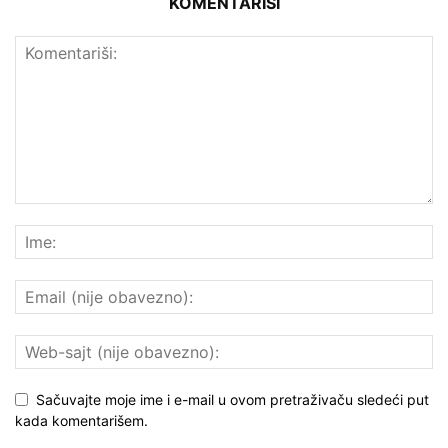
KOMENTARIŠI
Sačuvajte moje ime i e-mail u ovom pretraživaču sledeći put
kada komentarišem.