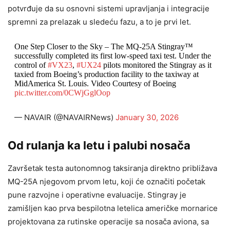
potvrđuje da su osnovni sistemi upravljanja i integracije
spremni za prelazak u sledeću fazu, a to je prvi let.
One Step Closer to the Sky – The MQ-25A Stingray™
successfully completed its first low-speed taxi test. Under the
control of
#VX23
,
#UX24
pilots monitored the Stingray as it
taxied from Boeing’s production facility to the taxiway at
MidAmerica St. Louis. Video Courtesy of Boeing
pic.twitter.com/0CWjGglOop
— NAVAIR (@NAVAIRNews)
January 30, 2026
Od rulanja ka letu i palubi nosača
Završetak testa autonomnog taksiranja direktno približava
MQ-25A njegovom prvom letu, koji će označiti početak
pune razvojne i operativne evaluacije. Stingray je
zamišljen kao prva bespilotna letelica američke mornarice
projektovana za rutinske operacije sa nosača aviona, sa