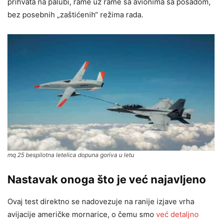
prihvata na palubi, rame uz rame sa avionima sa posadom,
bez posebnih „zaštićenih“ režima rada.
mq 25 bespilotna letelica dopuna goriva u letu
Nastavak onoga što je već najavljeno
Ovaj test direktno se nadovezuje na ranije izjave vrha
avijacije američke mornarice, o čemu smo
već detaljno