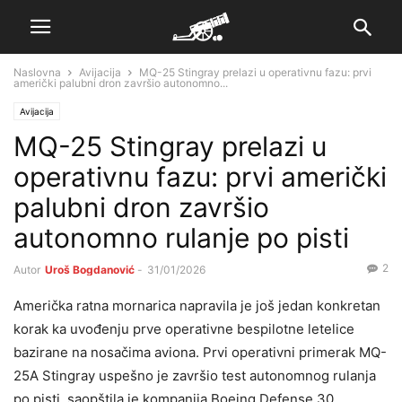
Naslovna
Avijacija
MQ-25 Stingray prelazi u operativnu fazu: prvi
američki palubni dron završio autonomno...
Avijacija
MQ-25 Stingray prelazi u
operativnu fazu: prvi američki
palubni dron završio
autonomno rulanje po pisti
2
Autor
Uroš Bogdanović
-
31/01/2026
Američka ratna mornarica napravila je još jedan konkretan
korak ka uvođenju prve operativne bespilotne letelice
bazirane na nosačima aviona. Prvi operativni primerak MQ-
25A Stingray uspešno je završio test autonomnog rulanja
po pisti, saopštila je kompanija Boeing Defense 30.