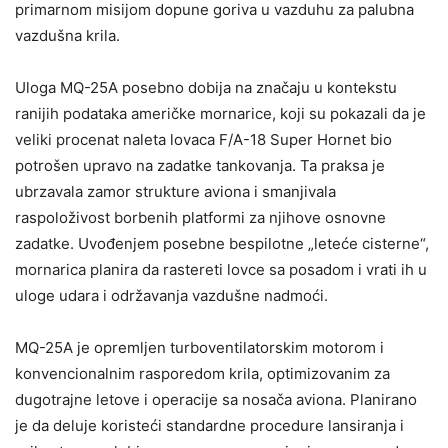
primarnom misijom dopune goriva u vazduhu za palubna
vazdušna krila.
Uloga MQ-25A posebno dobija na značaju u kontekstu
ranijih podataka američke mornarice, koji su pokazali da je
veliki procenat naleta lovaca F/A-18 Super Hornet bio
potrošen upravo na zadatke tankovanja. Ta praksa je
ubrzavala zamor strukture aviona i smanjivala
raspoloživost borbenih platformi za njihove osnovne
zadatke. Uvođenjem posebne bespilotne „leteće cisterne“,
mornarica planira da rastereti lovce sa posadom i vrati ih u
uloge udara i održavanja vazdušne nadmoći.
MQ-25A je opremljen turboventilatorskim motorom i
konvencionalnim rasporedom krila, optimizovanim za
dugotrajne letove i operacije sa nosača aviona. Planirano
je da deluje koristeći standardne procedure lansiranja i