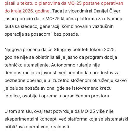
pisali u tekstu o planovima da MQ-25 postane operativan
do kraja 2026. godine
. Tada je viceadmiral Danijel Čiver
jasno poručio da je MQ-25 ključna platforma za otvaranje
puta ka sledećoj generaciji kombinovanih vazdušnih
operacija sa posadom i bez posade.
Njegova procena da će Stingray poleteti tokom 2025.
godine nije se obistinila ali je jasno da program dobija
tehničko utemeljenje. Autonomno rulanje nije
demonstracija za javnost, već neophodan preduslov za
bezbedne operacije u izuzetno složenom okruženju kakvo
je paluba nosača aviona, gde se istovremeno kreću
letelice, osoblje i oprema u ograničenom prostoru.
U tom smislu, ovaj test potvrđuje da MQ-25 više nije
eksperimentalni koncept, već platforma koja se sistematski
približava operativnoj realnosti.