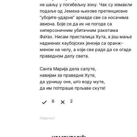
не шаљу у погибељну зону. Чак су измакли
подаље од Јемена њихове претенциозне
“убојите-ударне” армаде све са носачима
авиона. Боје се да их не погоде са
хиперсоничним убитачним ракетама
Фатах. Нисам присталица Хута, а још мање
надмених каубојских јенкија са оранж-
меном на челу, а који све раде да се огаде
праведном делу света.
Санта Марија дела салуте,
навијам за праведне Хуте,
да урнишу оне, што воду муте,
да им потпраше прљаве скуте!
6
2
Odgovori