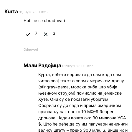
Kurta
31/01/2026 U 18:19
Huti ce se obradovati
7
3
Odgovori
Мали Радојица
01/02/2026 U 01:27
Курта, нећете веровати да сам када сам
читао овај текст о овом америчком дрону
(stingray=ража, морска риба што убија
њезином струјом) помислио на јеменске
Хуте. Они су се показали убојитим.
Оборили су до сада и према америчком
признању чак преко 10 МQ-9 Reaper
дронова. Један кошта око 30 милиона УСА
$. Што ће реће да су им папучари начинили
велику штету – преко 300 млн. $. Више их и