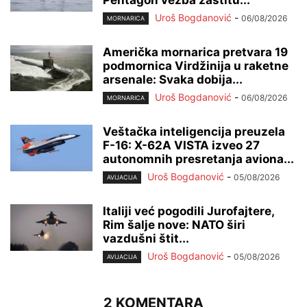
Uroš Bogdanović
-
06/08/2026
MORNARICA
Američka mornarica pretvara 19
podmornica Virdžinija u raketne
arsenale: Svaka dobija...
Uroš Bogdanović
-
06/08/2026
MORNARICA
Veštačka inteligencija preuzela
F-16: X-62A VISTA izveo 27
autonomnih presretanja aviona...
Uroš Bogdanović
-
05/08/2026
AVIJACIJA
Italiji već pogodili Jurofajtere,
Rim šalje nove: NATO širi
vazdušni štit...
Uroš Bogdanović
-
05/08/2026
AVIJACIJA
2 KOMENTARA