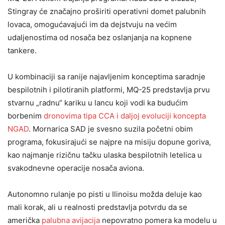
Stingray će značajno proširiti operativni domet palubnih
lovaca, omogućavajući im da dejstvuju na većim
udaljenostima od nosača bez oslanjanja na kopnene
tankere.
U kombinaciji sa ranije najavljenim konceptima saradnje
bespilotnih i pilotiranih platformi, MQ-25 predstavlja prvu
stvarnu „radnu“ kariku u lancu koji vodi ka budućim
borbenim
dronovima tipa CCA i daljoj evoluciji koncepta
NGAD
. Mornarica SAD je svesno suzila početni obim
programa, fokusirajući se najpre na misiju dopune goriva,
kao najmanje rizičnu tačku ulaska bespilotnih letelica u
svakodnevne operacije nosača aviona.
Autonomno rulanje po pisti u Ilinoisu možda deluje kao
mali korak, ali u realnosti predstavlja potvrdu da se
američka
palubna avijacija
nepovratno pomera ka modelu u