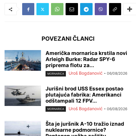
POVEZANI ČLANCI
Američka mornarica krstila novi
Arleigh Burke: Radar SPY-6
priprema flotu za...
Uroš Bogdanović
-
06/08/2026
MORNARICA
Jurišni brod USS Essex postao
plutajuća fabrika: Amerikanci
odštampali 12 FPV...
Uroš Bogdanović
-
06/08/2026
MORNARICA
Šta je juršnik A-10 tražio iznad
nuklearne podmornice?
Pentagon vežba zaštitu...