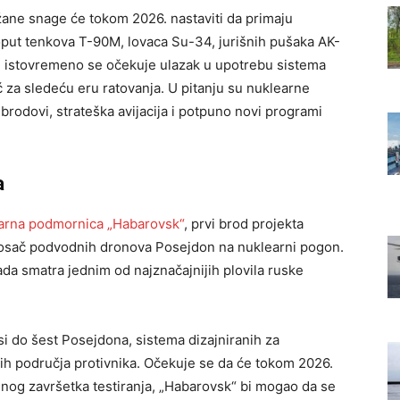
ane snage će tokom 2026. nastaviti da primaju
oput tenkova T-90M, lovaca Su-34, jurišnih pušaka AK-
im, istovremeno se očekuje ulazak u upotrebu sistema
eć za sledeću eru ratovanja. U pitanju su nuklearne
rodovi, strateška avijacija i potpuno novi programi
a
earna podmornica „Habarovsk“
, prvi brod projekta
osač podvodnih dronova Posejdon na nuklearni pogon.
da smatra jednim od najznačajnijih plovila ruske
do šest Posejdona, sistema dizajniranih za
nih područja protivnika. Očekuje se da će tokom 2026.
nog završetka testiranja, „Habarovsk“ bi mogao da se