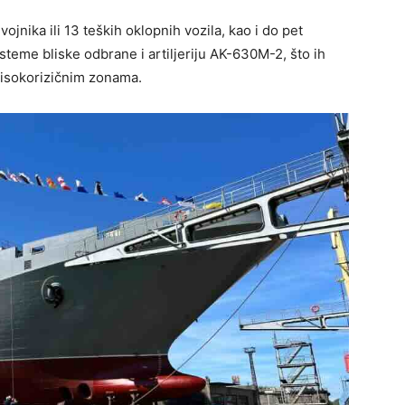
nika ili 13 teških oklopnih vozila, kao i do pet
steme bliske odbrane i artiljeriju AK-630M-2, što ih
visokorizičnim zonama.