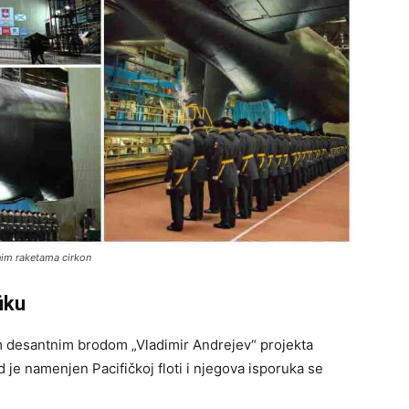
nim raketama cirkon
iku
im desantnim brodom „Vladimir Andrejev“ projekta
 je namenjen Pacifičkoj floti i njegova isporuka se