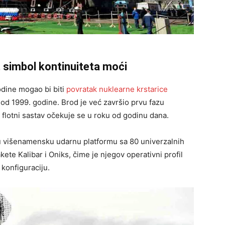
 simbol kontinuiteta moći
dine mogao bi biti
povratak nuklearne krstarice
 od 1999. godine. Brod je već završio prvu fazu
 flotni sastav očekuje se u roku od godinu dana.
u višenamensku udarnu platformu sa 80 univerzalnih
te Kalibar i Oniks, čime je njegov operativni profil
konfiguraciju.