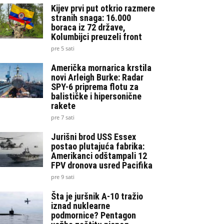
Kijev prvi put otkrio razmere
stranih snaga: 16.000
boraca iz 72 države,
Kolumbijci preuzeli front
pre 5 sati
Američka mornarica krstila
novi Arleigh Burke: Radar
SPY-6 priprema flotu za
balističke i hipersonične
rakete
pre 7 sati
Jurišni brod USS Essex
postao plutajuća fabrika:
Amerikanci odštampali 12
FPV dronova usred Pacifika
pre 9 sati
Šta je juršnik A-10 tražio
iznad nuklearne
podmornice? Pentagon