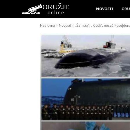
ORUŽJE
NOVOSTI
ORU
online
Naslovna
Novosti
„Šahista“, „Rivok“, nosač Posejdon