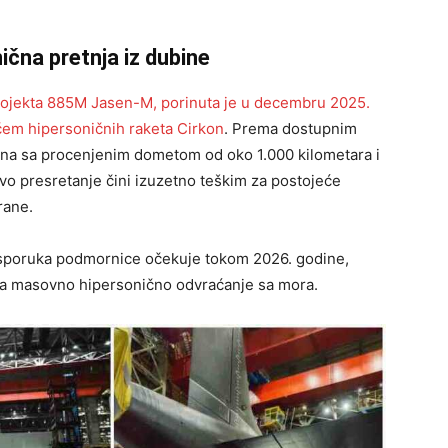
čna pretnja iz dubine
rojekta 885M Jasen-M, porinuta je u decembru 2025.
čem hipersoničnih raketa Cirkon
. Prema dostupnim
na sa procenjenim dometom od oko 1.000 kilometara i
ovo presretanje čini izuzetno teškim za postojeće
rane.
e isporuka podmornice očekuje tokom 2026. godine,
 za masovno hipersonično odvraćanje sa mora.