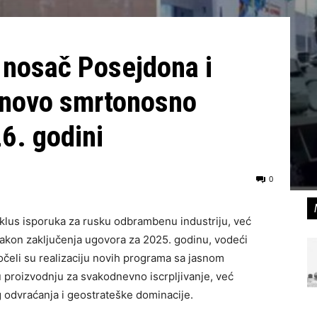
, nosač Posejdona i
 novo smrtonosno
6. godini
0
iklus isporuka za rusku odbrambenu industriju, već
akon zaključenja ugovora za 2025. godinu, vodeći
očeli su realizaciju novih programa sa jasnom
roizvodnju za svakodnevno iscrpljivanje, već
 odvraćanja i geostrateške dominacije.