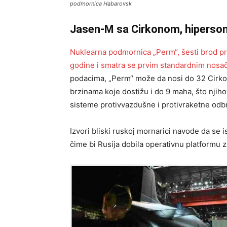
podmornica Habarovsk
Jasen-M sa Cirkonom, hipersoni
Nuklearna podmornica „Perm“, šesti brod p
godine i smatra se prvim standardnim nosa
podacima, „Perm“ može da nosi do 32 Cirko
brzinama koje dostižu i do 9 maha, što njih
sisteme protivvazdušne i protivraketne odb
Izvori bliski ruskoj mornarici navode da s
čime bi Rusija dobila operativnu platformu