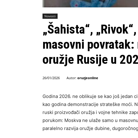
Novosti
„Šahista“, „Rivok“
masovni povratak:
oružje Rusije u 202
Autor:
oruzjeonline
26/01/2026
Godina 2026. ne oblikuje se kao još jedan c
kao godina demonstracije strateške moći. N
ruski proizvođači oružja i vojne tehnike zap
porukom: Moskva ne ulaže samo u masovnu p
paralelno razvija oružje dubine, dugoročnog