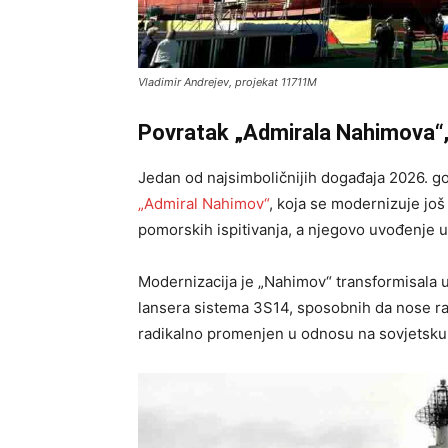
Vladimir Andrejev, projekat 11711M
Povratak „Admirala Nahimova“,
Jedan od najsimboličnijih događaja 2026. go
„Admiral Nahimov“
, koja se modernizuje još
pomorskih ispitivanja, a njegovo uvođenje u
Modernizacija je „Nahimov“ transformisala 
lansera sistema 3S14, sposobnih da nose rake
radikalno promenjen u odnosu na sovjetsku 