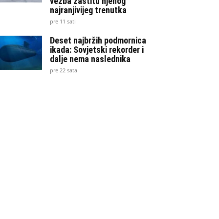
vežba zaštitu njenog
najranjivijeg trenutka
pre 11 sati
Deset najbržih podmornica
ikada: Sovjetski rekorder i
dalje nema naslednika
pre 22 sata