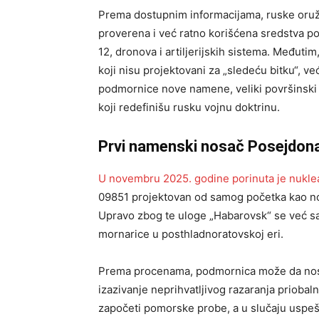
Prema dostupnim informacijama, ruske oruž
proverena i već ratno korišćena sredstva p
12, dronova i artiljerijskih sistema. Međut
koji nisu projektovani za „sledeću bitku“, v
podmornice nove namene, veliki površinski b
koji redefinišu rusku vojnu doktrinu.
Prvi namenski nosač Posejdon
U novembru 2025. godine porinuta je nukl
09851 projektovan od samog početka kao n
Upravo zbog te uloge „Habarovsk“ se već sa
mornarice u posthladnoratovskoj eri.
Prema procenama, podmornica može da nosi 
izazivanje neprihvatljivog razaranja priobal
započeti pomorske probe, a u slučaju uspeš