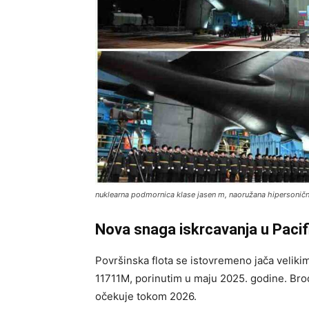
nuklearna podmornica klase jasen m, naoružana hipersonič
Nova snaga iskrcavanja u Pacif
Površinska flota se istovremeno jača velik
11711M, porinutim u maju 2025. godine. Brod
očekuje tokom 2026.