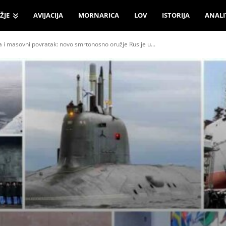
ŽJE
AVIJACIJA
MORNARICA
LOV
ISTORIJA
ANALI
a i masovni povratak: novo smrtonosno oružje Rusije u...