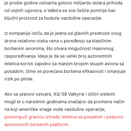
je prošle godine ostvarila gotovo milijardu dolara prihoda
od vojnih ugovora, a Valkira se sve češće pominje kao
ključni proizvod za buduće vazdušne operacije.
Iz kompanije ističu da je jedna od glavnih prednosti ovog
drona relativno niska cena u poređenju sa klasičnim
borbenim avionima, što otvara mogućnost masovnog
raspoređivanja. Ideja je da se veliki broj autonomnih
letelica koristi zajedno sa manjim brojem skupih aviona sa
posadom, čime se povećava borbena efikasnost i smanjuje
rizik po pilote.
Ako se planovi ostvare, XQ-58 Valkyrie i slični sistemi
mogli bi u narednim godinama značajno da promene način
na koji američke snage vode vazdušne operacije,
pomerajući granicu između letelica sa posadom i potpuno
autonomnih borbenih platformi.