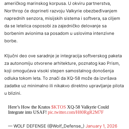
američkog marinskog korpusa. U okviru partnerstva,
Northrop će doprineti razvoju Valkyrie obezbeđivanjem
naprednih senzora, misijskih sistema i softvera, sa ciljem
da se letelica osposobi za zajedničko delovanje sa
borbenim avionima sa posadom u uslovima intenzivne
borbe.
Ključni deo ove saradnje je integracija softverskog paketa
za autonomiju otvorene arhitekture, poznatog kao Prism,
koji omogućava visoki stepen samostalnog donošenja
odluka tokom leta. To znači da XQ-58 može da izvršava
zadatke uz minimalno ili nikakvo direktno upravljanje pilota
u blizini.
Here’s How the Kratos
$KTOS
XQ-58 Valkyrie Could
Integrate into USAF!
pic.twitter.com/H80RgR2M7F
— WOLF DEFENSE (@Wolf_Defense_)
January 1, 2026