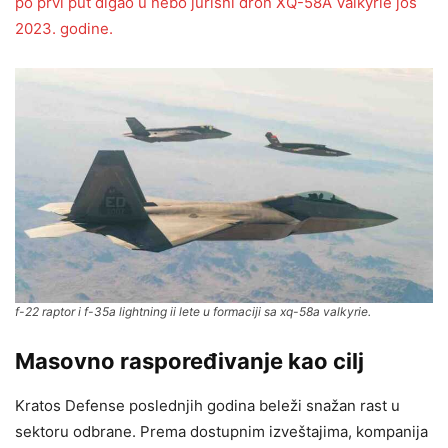
po prvi put digao u nebo jurišni dron XQ-58A Valkyrie još
2023. godine.
f-22 raptor i f-35a lightning ii lete u formaciji sa xq-58a valkyrie.
Masovno raspoređivanje kao cilj
Kratos Defense poslednjih godina beleži snažan rast u
sektoru odbrane. Prema dostupnim izveštajima, kompanija