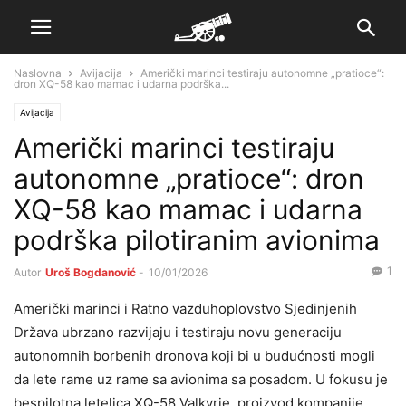
Naslovna
Avijacija
Američki marinci testiraju autonomne „pratioce“:
dron XQ-58 kao mamac i udarna podrška...
Avijacija
Američki marinci testiraju
autonomne „pratioce“: dron
XQ-58 kao mamac i udarna
podrška pilotiranim avionima
1
Autor
Uroš Bogdanović
-
10/01/2026
Američki marinci i Ratno vazduhoplovstvo Sjedinjenih
Država ubrzano razvijaju i testiraju novu generaciju
autonomnih borbenih dronova koji bi u budućnosti mogli
da lete rame uz rame sa avionima sa posadom. U fokusu je
bespilotna letelica XQ-58 Valkyrie, proizvod kompanije