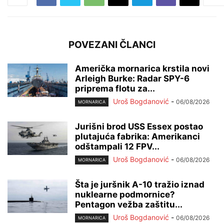
POVEZANI ČLANCI
Američka mornarica krstila novi
Arleigh Burke: Radar SPY-6
priprema flotu za...
Uroš Bogdanović
-
06/08/2026
MORNARICA
Jurišni brod USS Essex postao
plutajuća fabrika: Amerikanci
odštampali 12 FPV...
Uroš Bogdanović
-
06/08/2026
MORNARICA
Šta je juršnik A-10 tražio iznad
nuklearne podmornice?
Pentagon vežba zaštitu...
Uroš Bogdanović
-
06/08/2026
MORNARICA