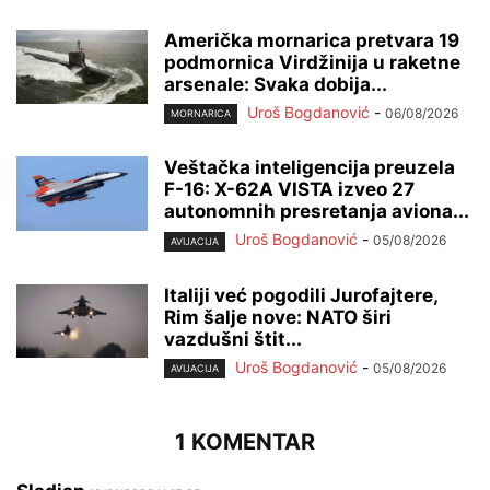
Američka mornarica pretvara 19
podmornica Virdžinija u raketne
arsenale: Svaka dobija...
Uroš Bogdanović
-
06/08/2026
MORNARICA
Veštačka inteligencija preuzela
F-16: X-62A VISTA izveo 27
autonomnih presretanja aviona...
Uroš Bogdanović
-
05/08/2026
AVIJACIJA
Italiji već pogodili Jurofajtere,
Rim šalje nove: NATO širi
vazdušni štit...
Uroš Bogdanović
-
05/08/2026
AVIJACIJA
1 KOMENTAR