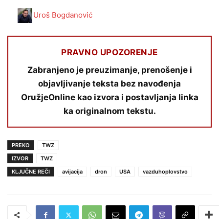
Uroš Bogdanović
PRAVNO UPOZORENJE
Zabranjeno je preuzimanje, prenošenje i
objavljivanje teksta bez navođenja
OružjeOnline kao izvora i postavljanja linka
ka originalnom tekstu.
PREKO
TWZ
IZVOR
TWZ
KLJUČNE REČI
avijacija
dron
USA
vazduhoplovstvo