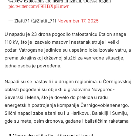
💥New explosions are heard in Izmail, Odessa region
pic.twitter.com/F9HBXpKmwr
— Zlatti71 (@Zlatti_71)
November 17, 2025
U napadu je 23 drona pogodilo trafostanicu Etalon snage
110 kV, što je izazvalo masovni nestanak struje i veliki
požar. Vatrogasne jedinice su uspešno lokalizovale vatru, a
prema ukrajinskoj državnoj službi za vanredne situacije,
jedna osoba je povređena.
Napadi su se nastavili i u drugim regionima: u Černigovskoj
oblasti pogođeni su objekti u gradovima Novgorod-
Severski i Mena, što je dovelo do prekida u radu
energetskih postrojenja kompanije Černigovoblenenergo.
Slični napadi zabeleženi su i u Harikovu, Balakliji i Sumiju,
gde su mete, osim dronova, gađane i balističkim raketama.
‼️ More video of the fire at the port of Izmail