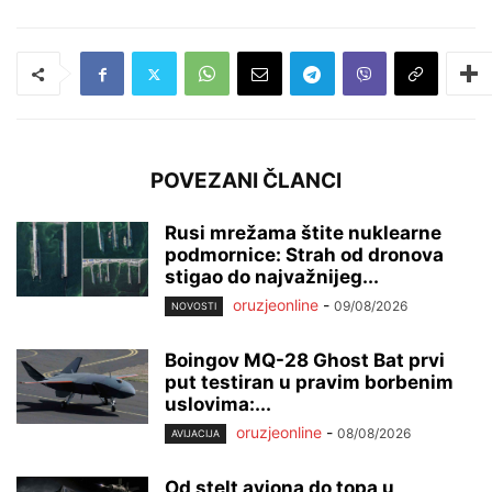
POVEZANI ČLANCI
Rusi mrežama štite nuklearne
podmornice: Strah od dronova
stigao do najvažnijeg...
oruzjeonline
-
09/08/2026
NOVOSTI
Boingov MQ-28 Ghost Bat prvi
put testiran u pravim borbenim
uslovima:...
oruzjeonline
-
08/08/2026
AVIJACIJA
Od stelt aviona do topa u