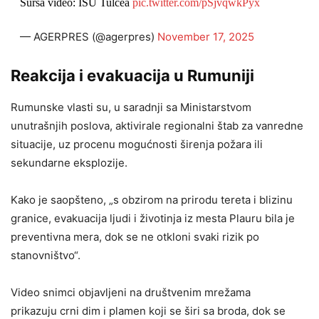
Sursa video: ISU Tulcea
pic.twitter.com/pSjvqwkPyx
— AGERPRES (@agerpres)
November 17, 2025
Reakcija i evakuacija u Rumuniji
Rumunske vlasti su, u saradnji sa Ministarstvom
unutrašnjih poslova, aktivirale regionalni štab za vanredne
situacije, uz procenu mogućnosti širenja požara ili
sekundarne eksplozije.
Kako je saopšteno, „s obzirom na prirodu tereta i blizinu
granice, evakuacija ljudi i životinja iz mesta Plauru bila je
preventivna mera, dok se ne otkloni svaki rizik po
stanovništvo“.
Video snimci objavljeni na društvenim mrežama
prikazuju crni dim i plamen koji se širi sa broda, dok se