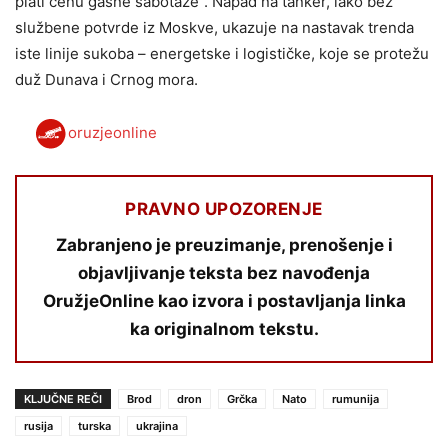
plati cenu gasne sabotaže“. Napad na tanker, iako bez
službene potvrde iz Moskve, ukazuje na nastavak trenda
iste linije sukoba – energetske i logističke, koje se protežu
duž Dunava i Crnog mora.
oruzjeonline
PRAVNO UPOZORENJE
Zabranjeno je preuzimanje, prenošenje i
objavljivanje teksta bez navođenja
OružjeOnline kao izvora i postavljanja linka
ka originalnom tekstu.
KLJUČNE REČI
Brod
dron
Grčka
Nato
rumunija
rusija
turska
ukrajina