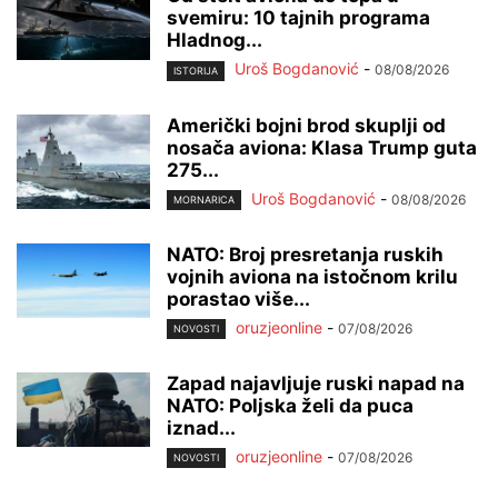
svemiru: 10 tajnih programa
Hladnog...
Uroš Bogdanović
-
08/08/2026
ISTORIJA
Američki bojni brod skuplji od
nosača aviona: Klasa Trump guta
275...
Uroš Bogdanović
-
08/08/2026
MORNARICA
NATO: Broj presretanja ruskih
vojnih aviona na istočnom krilu
porastao više...
oruzjeonline
-
07/08/2026
NOVOSTI
Zapad najavljuje ruski napad na
NATO: Poljska želi da puca
iznad...
oruzjeonline
-
07/08/2026
NOVOSTI