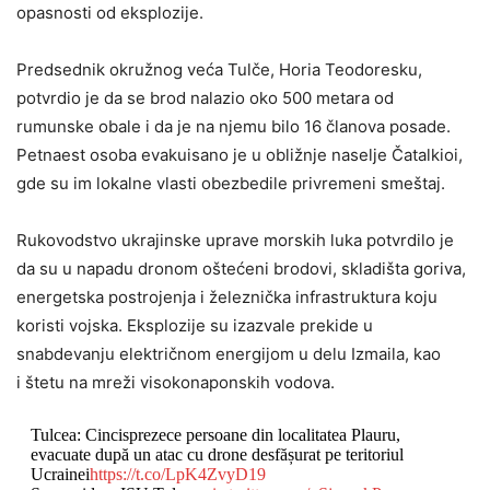
opasnosti od eksplozije.
Predsednik okružnog veća Tulče, Horia Teodoresku,
potvrdio je da se brod nalazio oko 500 metara od
rumunske obale i da je na njemu bilo 16 članova posade.
Petnaest osoba evakuisano je u obližnje naselje Čatalkioi,
gde su im lokalne vlasti obezbedile privremeni smeštaj.
Rukovodstvo ukrajinske uprave morskih luka potvrdilo je
da su u napadu dronom oštećeni brodovi, skladišta goriva,
energetska postrojenja i železnička infrastruktura koju
koristi vojska. Eksplozije su izazvale prekide u
snabdevanju električnom energijom u delu Izmaila, kao
i štetu na mreži visokonaponskih vodova.
Tulcea: Cincisprezece persoane din localitatea Plauru,
evacuate după un atac cu drone desfășurat pe teritoriul
Ucrainei
https://t.co/LpK4ZvyD19