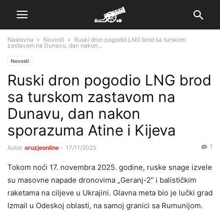
Naslovna
Novosti
Ruski dron pogodio LNG brod sa turskom
zastavom na Dunavu, dan nakon...
Novosti
Ruski dron pogodio LNG brod
sa turskom zastavom na
Dunavu, dan nakon
sporazuma Atine i Kijeva
1
Autor
oruzjeonline
-
17/11/2025
Tokom noći 17. novembra 2025. godine, ruske snage izvele
su masovne napade dronovima „Geranj-2“ i balističkim
raketama na ciljeve u Ukrajini. Glavna meta bio je lučki grad
Izmail u Odeskoj oblasti, na samoj granici sa Rumunijom.