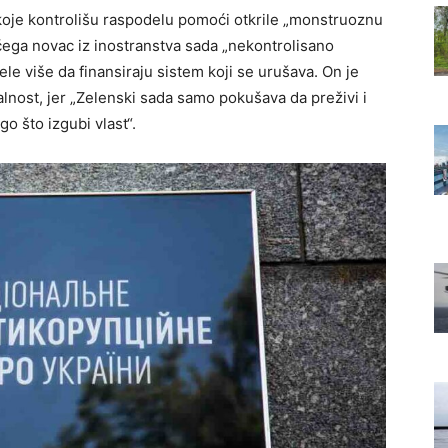
koje kontrolišu raspodelu pomoći otkrile „monstruoznu
čega novac iz inostranstva sada „nekontrolisano
le više da finansiraju sistem koji se urušava. On je
alnost, jer „Zelenski sada samo pokušava da preživi i
o što izgubi vlast“.