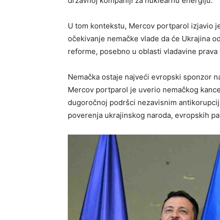
državnoj kompaniji za nuklearnu energiju.
U tom kontekstu, Mercov portparol izjavio 
očekivanje nemačke vlade da će Ukrajina odl
reforme, posebno u oblasti vladavine prava 
Nemačka ostaje najveći evropski sponzor na
Mercov portparol je uverio nemačkog kancel
dugoročnoj podršci nezavisnim antikorupcij
poverenja ukrajinskog naroda, evropskih pa