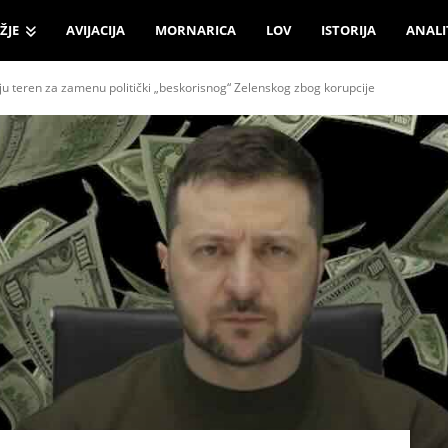
ŽJE
AVIJACIJA
MORNARICA
LOV
ISTORIJA
ANALI
ju teren za zamenu politički „beskorisnog“ Zelenskog zbog korupcije