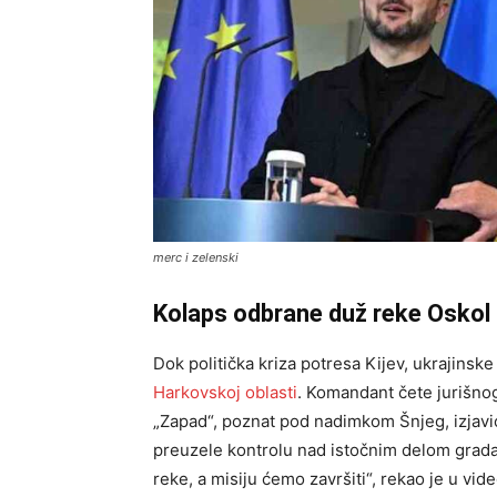
merc i zelenski
Kolaps odbrane duž reke Oskol
Dok politička kriza potresa Kijev, ukrajins
Harkovskoj oblasti
. Komandant čete jurišno
„Zapad“, poznat pod nadimkom Šnjeg, izjavio
preuzele kontrolu nad istočnim delom grada
reke, a misiju ćemo završiti“, rekao je u vi