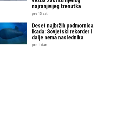
vežba zaštitu njenog
najranjivijeg trenutka
pre 15 sati
Deset najbržih podmornica
ikada: Sovjetski rekorder i
dalje nema naslednika
pre 1 dan