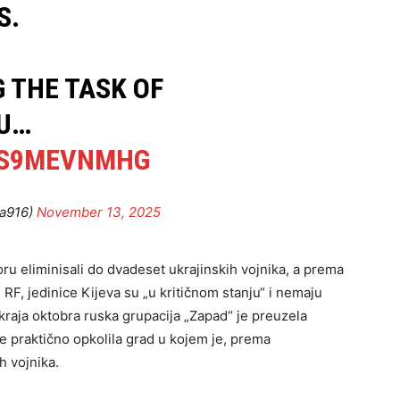
S.
 THE TASK OF
FU…
FS9MEVNMHG
a916)
November 13, 2025
u eliminisali do dvadeset ukrajinskih vojnika, a prema
F, jedinice Kijeva su „u kritičnom stanju“ i nemaju
raja oktobra ruska grupacija „Zapad“ je preuzela
e praktično opkolila grad u kojem je, prema
h vojnika.