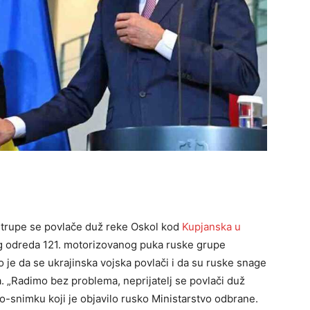
ke trupe se povlače duž reke Oskol kod
Kupjanska u
g odreda 121. motorizovanog puka ruske grupe
 je da se ukrajinska vojska povlači i da su ruske snage
. „Radimo bez problema, neprijatelj se povlači duž
deo-snimku koji je objavilo rusko Ministarstvo odbrane.