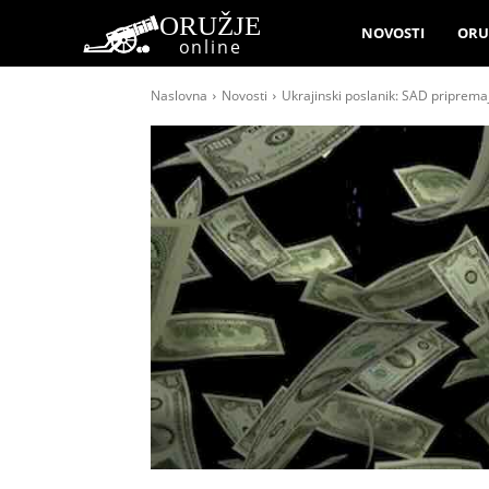
ORUŽJE
NOVOSTI
ORU
online
Naslovna
Novosti
Ukrajinski poslanik: SAD priprema