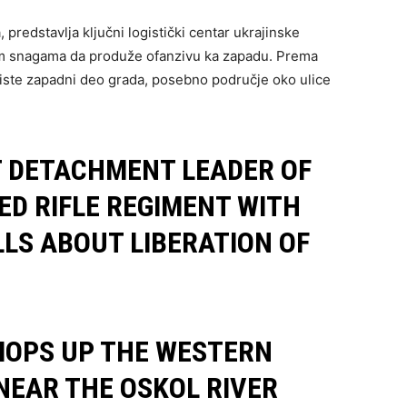
predstavlja ključni logistički centar ukrajinske
im snagama da produže ofanzivu ka zapadu. Prema
čiste zapadni deo grada, posebno područje oko ulice
T DETACHMENT LEADER OF
ED RIFLE REGIMENT WITH
ELLS ABOUT LIBERATION OF
MOPS UP THE WESTERN
NEAR THE OSKOL RIVER