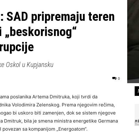
k: SAD pripremaju teren
i „beskorisnog“
rupcije
ke Oskol u Kupjansku
0
vama poslanika Artema Dmitruka, koji tvrdi da
nika Volodimira Zelenskog. Prema njegovim rečima,
 mogao bi uskoro biti zamenjen, dok se sistem njegove
atra Dmitruk, bila je smena ministra energetike Germana
l povezan sa kompanijom „Energoatom“.