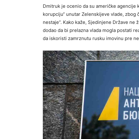
Dmitruk je ocenio da su američke agencije 
korupciju“ unutar Zelenskijeve vlade, zbog 
nestaje“. Kako kaže, Sjedinjene Države ne že
dodao da bi prelazna vlada mogla postati re
da iskoristi zamrznutu rusku imovinu pre neg