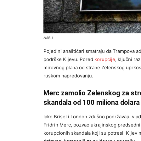
NABU
Pojedini analitičari smatraju da Trampova ad
podrške Kijevu. Pored
korupcije
, ključni r
mirovnog plana od strane Zelenskog uprkos k
ruskom napredovanju.
Merc zamolio Zelenskog za str
skandala od 100 miliona dolara
Iako Brisel i London zdušno podržavaju vlada
Fridrih Merc, pozvao ukrajinskog predsedn
korupcionih skandala koji su potresli Kijev 