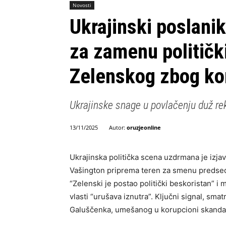
Novosti
Ukrajinski poslani
za zamenu političk
Zelenskog zbog ko
Ukrajinske snage u povlačenju duž re
Autor:
oruzjeonline
13/11/2025
Ukrajinska politička scena uzdrmana je izja
Vašington priprema teren za smenu predsed
“Zelenski je postao politički beskoristan” i
vlasti “urušava iznutra”. Ključni signal, sm
Galuščenka, umešanog u korupcioni skanda