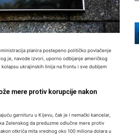
ministracija planira postepeno političko povlačenje
azlog je, navode izvori, uporno odbijanje američkog
olapsu ukrajinskih linija na frontu i sve dubljem
ože mere protiv korupcije nakon
juću garnituru u Kijevu, čak je i nemački kancelar,
ika Zelenskog da preduzme odlučne mere protiv
nakon otkrića mita vrednog oko 100 miliona dolara u