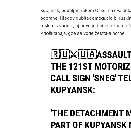
Kupjansk, podeljen rekom Oskol na dva dela, 
odbrane. Njegov gubitak omogućio bi rusk
ruskim izvorima, njihove jedinice trenutno 
Prioškolnaja, gde se vode žestoke borbe.
🇷🇺⚔️🇺🇦ASSAUL
THE 121ST MOTORIZ
CALL SIGN 'SNEG' T
KUPYANSK:
'THE DETACHMENT 
PART OF KUPYANSK 