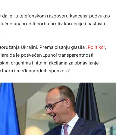
je da je „u telefonskom razgovoru kancelar podvukao
učno unaprediti borbu protiv korupcije i nastaviti
“.
oružanja Ukrajini. Prema pisanju glasila
„Politiko“
,
ara da je posvećen „punoj transparentnosti,
skim organima i hitnim akcijama za obnavljanje
rtnera i međunarodnih sponzora“.