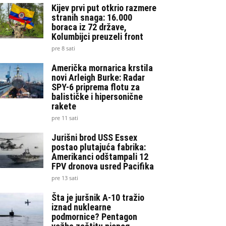
Kijev prvi put otkrio razmere
stranih snaga: 16.000
boraca iz 72 države,
Kolumbijci preuzeli front
pre 8 sati
Američka mornarica krstila
novi Arleigh Burke: Radar
SPY-6 priprema flotu za
balističke i hipersonične
rakete
pre 11 sati
Jurišni brod USS Essex
postao plutajuća fabrika:
Amerikanci odštampali 12
FPV dronova usred Pacifika
pre 13 sati
Šta je juršnik A-10 tražio
iznad nuklearne
podmornice? Pentagon