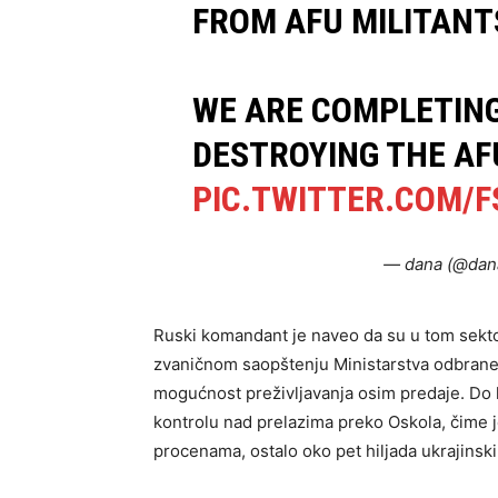
FROM AFU MILITANT
WE ARE COMPLETING
DESTROYING THE A
PIC.TWITTER.COM/
— dana (@dan
Ruski komandant je naveo da su u tom sektor
zvaničnom saopštenju Ministarstva odbrane R
mogućnost preživljavanja osim predaje. Do k
kontrolu nad prelazima preko Oskola, čime j
procenama, ostalo oko pet hiljada ukrajinski