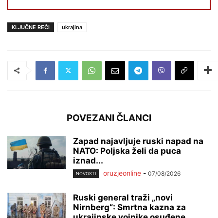
KLJUČNE REČI
ukrajina
POVEZANI ČLANCI
Zapad najavljuje ruski napad na
NATO: Poljska želi da puca
iznad...
oruzjeonline
-
07/08/2026
NOVOSTI
Ruski general traži „novi
Nirnberg“: Smrtna kazna za
ukrajinske vojnike osuđene...