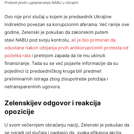
Protesti protiv ugnjetavanja NABU u Ukrajini
Ovo nije prvi slučaj u kojem je predsednik Ukrajine
indirektno povezan sa korupcionim aferama. Već ranije ove
godine, Zelenski je pokušao da zakonskim putem
stavi NABU pod svoju kontrolu,
ali je bio primoran da
odustane nakon izbijanja prvih antikorupcionih protesta od
početka rata
i pretnjom zapada da će mu ukinuti
finansiranje. Tada su se već pojavile informacije da su
pojedinci iz predsedničkog kruga bili predmet
preliminarnih istraga zbog zloupotrebe položaja i
netransparentnih ugovora.
Zelenskijev odgovor i reakcija
opozicije
U svom večernjem obraćanju naciji, Zelenski je pokušao da
se ogradi od slučaja i naglasio da „svaka efikasna akcija