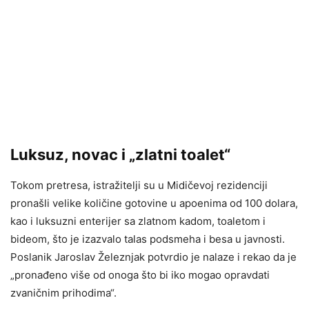
Luksuz, novac i „zlatni toalet“
Tokom pretresa, istražitelji su u Midičevoj rezidenciji
pronašli velike količine gotovine u apoenima od 100 dolara,
kao i luksuzni enterijer sa zlatnom kadom, toaletom i
bideom, što je izazvalo talas podsmeha i besa u javnosti.
Poslanik Jaroslav Železnjak potvrdio je nalaze i rekao da je
„pronađeno više od onoga što bi iko mogao opravdati
zvaničnim prihodima“.