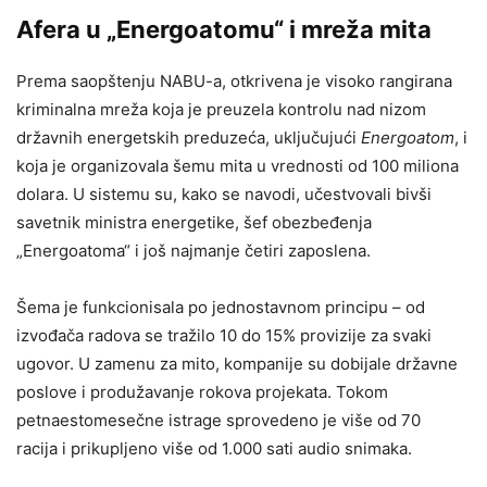
Afera u „Energoatomu“ i mreža mita
Prema saopštenju NABU-a, otkrivena je visoko rangirana
kriminalna mreža koja je preuzela kontrolu nad nizom
državnih energetskih preduzeća, uključujući
Energoatom
, i
koja je organizovala šemu mita u vrednosti od 100 miliona
dolara. U sistemu su, kako se navodi, učestvovali bivši
savetnik ministra energetike, šef obezbeđenja
„Energoatoma“ i još najmanje četiri zaposlena.
Šema je funkcionisala po jednostavnom principu – od
izvođača radova se tražilo 10 do 15% provizije za svaki
ugovor. U zamenu za mito, kompanije su dobijale državne
poslove i produžavanje rokova projekata. Tokom
petnaestomesečne istrage sprovedeno je više od 70
racija i prikupljeno više od 1.000 sati audio snimaka.