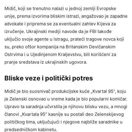
Midič, koji se trenutno nalazi u jednoj zemlji Evropske
unije, prema izvorima bliskim istrazi, angažovao je zapadne
advokate i priprema se za eventualni zahtev Kijeva za
izručenje. Ukrajinski mediji navode da je FBI takođe
uključio svoje agente u istragu, prateći tragove novca koji
su, preko ofšor kompanija na Britanskim Devičanskim
Ostrvima i u Ujedinjenom Kraljevstvu, bili korišćeni za
pranje sredstava iz ukrajinskih ugovora.
Bliske veze i politički potres
Midič je bio suosnivač produkcijske kuće „Kvartal 95“, koju
je Zelenski osnovao u vreme kada je bio popularni komičar.
Upravo ta saradnja učvrstila je njihovu blisku vezu, a mnogi
članovi „Kvartala 95“ kasnije su postali deo Zelenskijevog
političkog tima, uključujući i njegove najbliže saradnike u
predsedničkom kabinetu.