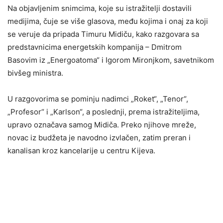
Na objavljenim snimcima, koje su istražitelji dostavili
medijima, čuje se više glasova, među kojima i onaj za koji
se veruje da pripada Timuru Midiču, kako razgovara sa
predstavnicima energetskih kompanija – Dmitrom
Basovim iz „Energoatoma“ i Igorom Mironjkom, savetnikom
bivšeg ministra.
U razgovorima se pominju nadimci „Roket“, „Tenor“,
„Profesor“ i „Karlson“, a poslednji, prema istražiteljima,
upravo označava samog Midiča. Preko njihove mreže,
novac iz budžeta je navodno izvlačen, zatim preran i
kanalisan kroz kancelarije u centru Kijeva.