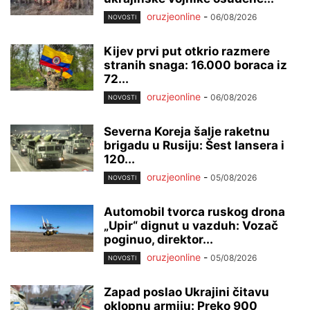
oruzjeonline
-
06/08/2026
NOVOSTI
Kijev prvi put otkrio razmere
stranih snaga: 16.000 boraca iz
72...
oruzjeonline
-
06/08/2026
NOVOSTI
Severna Koreja šalje raketnu
brigadu u Rusiju: Šest lansera i
120...
oruzjeonline
-
05/08/2026
NOVOSTI
Automobil tvorca ruskog drona
„Upir“ dignut u vazduh: Vozač
poginuo, direktor...
oruzjeonline
-
05/08/2026
NOVOSTI
Zapad poslao Ukrajini čitavu
oklopnu armiju: Preko 900