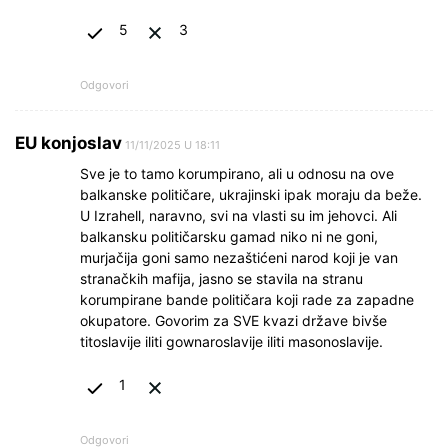
5
3
Odgovori
EU konjoslav
11/11/2025 U 18:11
Sve je to tamo korumpirano, ali u odnosu na ove
balkanske političare, ukrajinski ipak moraju da beže.
U Izrahell, naravno, svi na vlasti su im jehovci. Ali
balkansku političarsku gamad niko ni ne goni,
murjačija goni samo nezaštićeni narod koji je van
stranačkih mafija, jasno se stavila na stranu
korumpirane bande političara koji rade za zapadne
okupatore. Govorim za SVE kvazi države bivše
titoslavije iliti gownaroslavije iliti masonoslavije.
1
Odgovori