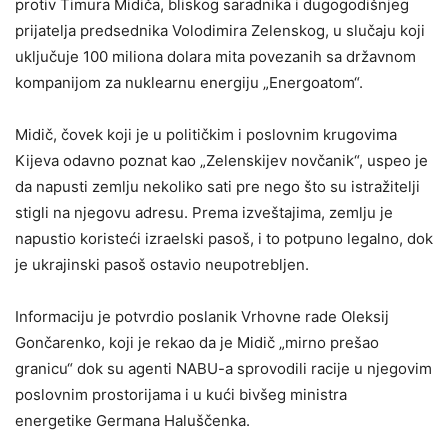
protiv Timura Midiča, bliskog saradnika i dugogodišnjeg
prijatelja predsednika Volodimira Zelenskog, u slučaju koji
uključuje 100 miliona dolara mita povezanih sa državnom
kompanijom za nuklearnu energiju „Energoatom“.
Midič, čovek koji je u političkim i poslovnim krugovima
Kijeva odavno poznat kao „Zelenskijev novčanik“, uspeo je
da napusti zemlju nekoliko sati pre nego što su istražitelji
stigli na njegovu adresu. Prema izveštajima, zemlju je
napustio koristeći izraelski pasoš, i to potpuno legalno, dok
je ukrajinski pasoš ostavio neupotrebljen.
Informaciju je potvrdio poslanik Vrhovne rade Oleksij
Gončarenko, koji je rekao da je Midič „mirno prešao
granicu“ dok su agenti NABU-a sprovodili racije u njegovim
poslovnim prostorijama i u kući bivšeg ministra
energetike Germana Haluščenka.