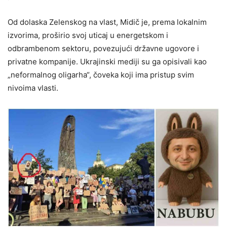
Od dolaska Zelenskog na vlast, Midič je, prema lokalnim
izvorima, proširio svoj uticaj u energetskom i
odbrambenom sektoru, povezujući državne ugovore i
privatne kompanije. Ukrajinski mediji su ga opisivali kao
„neformalnog oligarha“, čoveka koji ima pristup svim
nivoima vlasti.