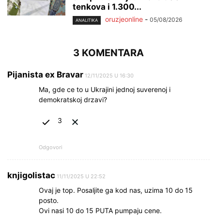
tenkova i 1.300...
oruzjeonline
-
05/08/2026
ANALITIKA
3 KOMENTARA
Pijanista ex Bravar
12/11/2025 U 16:30
Ma, gde ce to u Ukrajini jednoj suverenoj i
demokratskoj drzavi?
3
Odgovori
knjigolistac
11/11/2025 U 22:52
Ovaj je top. Posaljite ga kod nas, uzima 10 do 15
posto.
Ovi nasi 10 do 15 PUTA pumpaju cene.