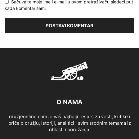
Sačuvajte moje ime i e-mail u ovom pretraživaču sledeći put
kada komentarišem.
O NAMA
oruzjeonline.com je vaš najbolji resurs za vesti, kritike i
priče o oružju, istoriji, analitici i svim srodnim temama iz
oblasti naoružanja.