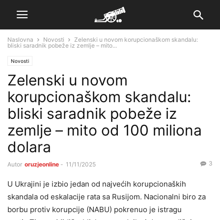
Naslovna
Novosti
Zelenski u novom korupcionaškom skandalu:
bliski saradnik pobeže iz zemlje – mito...
Novosti
Zelenski u novom
korupcionaškom skandalu:
bliski saradnik pobeže iz
zemlje – mito od 100 miliona
dolara
3
Autor
oruzjeonline
-
11/11/2025
U Ukrajini je izbio jedan od najvećih korupcionaških
skandala od eskalacije rata sa Rusijom. Nacionalni biro za
borbu protiv korupcije (NABU) pokrenuo je istragu