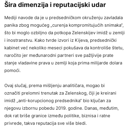
Šira dimenzija i reputacijski udar
Mediji navode da je u predsedničkom okruženju zavladala
panika zbog mogućeg „curenja kompromitujućih snimaka“,
što bi moglo ozbiljno da potkopa Zelenskijev imidž u zemlji
i inostranstvu. Kako tvrde izvori iz Kijeva, predsednički
kabinet već nekoliko meseci pokušava da kontroliše štetu,
naročito jer međunarodni partneri sve pažljivije prate
stanje vladavine prava u zemlji koja prima milijarde dolara
pomoći.
Ovaj slučaj, prema mišljenju analitičara, mogao bi
označiti prelomni trenutak za Zelenskog, čiji je kreirani
imidž „anti-korupcionog predsednika“ bio ključan za
njegovu izbornu pobedu 2019. godine. Danas, međutim,
dok rat briše granice između politike, biznisa i ratne
privrede, takva reputacija sve više bledi.