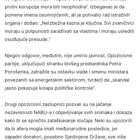
protiv korupcije mora biti neophodna“. Izbegavao je da
pomene imena osumnjičenih, ali je pohvalio rad istražnih
organa i dodao: „Neizbežna kazna je ključna. Svi zvaničnici
moraju u potpunosti sarađivati sa vlastima i moraju uslediti
osuđujuće presude.“
Njegov odgovor, međutim, nije umirio javnost. Opozicione
partije, uključujući stranku bivšeg predsednika Petra
Porošenka, zatražile su ostavku vlade i smenu ministara
povezanih sa energetskim sektorom, tvrdeći da „skandal
jasno pokazuje kolaps političke kontrole“.
Drugi opozicioni zastupnici pozvali su na jačanje
nezavisnosti NABU-a i objavljivanje svih snimaka i dokaza
kako bi se sprečilo zataškavanje slučaja. Neki su upozorili
da bi afera mogla imati međunarodne posledice, jer
zapadni donatori, posebno Sjedinjene Države, sve više