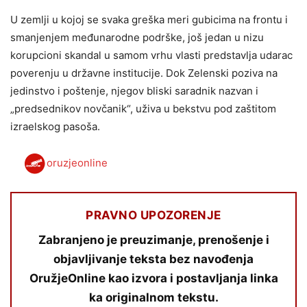
U zemlji u kojoj se svaka greška meri gubicima na frontu i
smanjenjem međunarodne podrške, još jedan u nizu
korupcioni skandal u samom vrhu vlasti predstavlja udarac
poverenju u državne institucije. Dok Zelenski poziva na
jedinstvo i poštenje, njegov bliski saradnik nazvan i
„predsednikov novčanik“, uživa u bekstvu pod zaštitom
izraelskog pasoša.
oruzjeonline
PRAVNO UPOZORENJE
Zabranjeno je preuzimanje, prenošenje i
objavljivanje teksta bez navođenja
OružjeOnline kao izvora i postavljanja linka
ka originalnom tekstu.