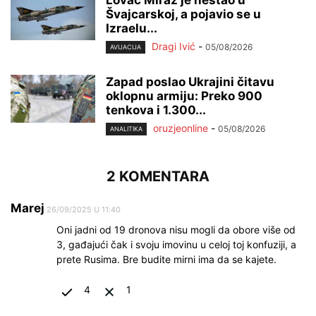
Švajcarskoj, a pojavio se u
Izraelu...
Dragi Ivić
-
05/08/2026
AVIJACIJA
Zapad poslao Ukrajini čitavu
oklopnu armiju: Preko 900
tenkova i 1.300...
oruzjeonline
-
05/08/2026
ANALITIKA
2 KOMENTARA
Marej
26/09/2025 U 11:40
Oni jadni od 19 dronova nisu mogli da obore više od
3, gađajući čak i svoju imovinu u celoj toj konfuziji, a
prete Rusima. Bre budite mirni ima da se kajete.
4
1