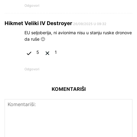
Odgovori
Hikmet Veliki IV Destroyer
26/09/2025 U 09:32
EU seljoberija, ni avionima nisu u stanju ruske dronove
da ruše 🙂
5
1
Odgovori
KOMENTARIŠI