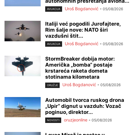
autonomnih presretanja aviona...
Uroš Bogdanović
-
05/08/2026
AVIJACIJA
Italiji već pogodili Jurofajtere,
Rim šalje nove: NATO širi
vazdušni štit...
Uroš Bogdanović
-
05/08/2026
AVIJACIJA
StormBreaker dobija motor:
Američka „bomba“ postaje
krstareća raketa dometa
stotinama kilometara
Uroš Bogdanović
-
05/08/2026
ORUŽJE
Automobil tvorca ruskog drona
„Upir“ dignut u vazduh: Vozač
poginuo, direktor...
oruzjeonline
-
05/08/2026
NOVOSTI
Lovac Miraž je nestao u