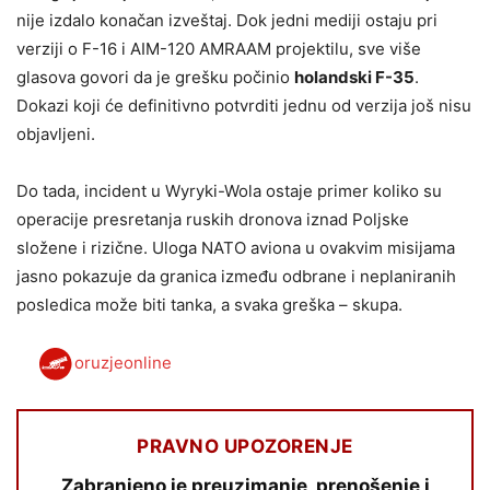
nije izdalo konačan izveštaj. Dok jedni mediji ostaju pri
verziji o F-16 i AIM-120 AMRAAM projektilu, sve više
glasova govori da je grešku počinio
holandski F-35
.
Dokazi koji će definitivno potvrditi jednu od verzija još nisu
objavljeni.
Do tada, incident u Wyryki-Wola ostaje primer koliko su
operacije presretanja ruskih dronova iznad Poljske
složene i rizične. Uloga NATO aviona u ovakvim misijama
jasno pokazuje da granica između odbrane i neplaniranih
posledica može biti tanka, a svaka greška – skupa.
oruzjeonline
PRAVNO UPOZORENJE
Zabranjeno je preuzimanje, prenošenje i