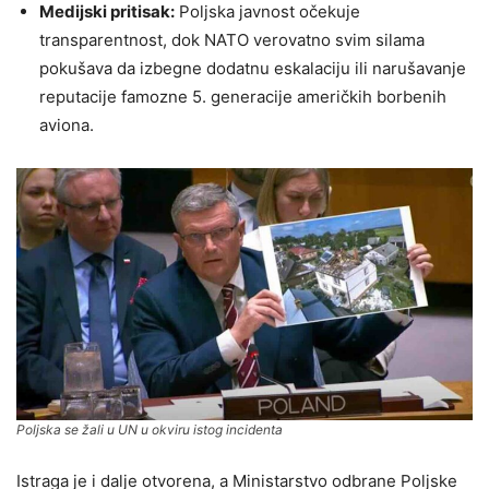
Medijski pritisak:
Poljska javnost očekuje
transparentnost, dok NATO verovatno svim silama
pokušava da izbegne dodatnu eskalaciju ili narušavanje
reputacije famozne 5. generacije američkih borbenih
aviona.
Poljska se žali u UN u okviru istog incidenta
Istraga je i dalje otvorena, a Ministarstvo odbrane Poljske