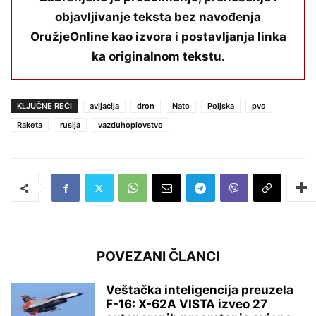
objavljivanje teksta bez navođenja
OružjeOnline kao izvora i postavljanja linka
ka originalnom tekstu.
KLJUČNE REČI
avijacija
dron
Nato
Poljska
pvo
Raketa
rusija
vazduhoplovstvo
POVEZANI ČLANCI
Veštačka inteligencija preuzela
F-16: X-62A VISTA izveo 27