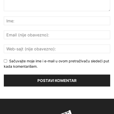
Sačuvajte moje ime i e-mail u ovom pretraživaču sledeći put
kada komentarišem.