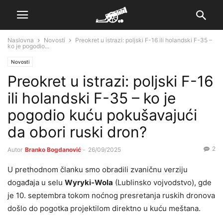
Naslovna
Novosti
Preokret u istrazi: poljski F-16 ili holandski F-35 –
ko je pogodio...
Novosti
Preokret u istrazi: poljski F-16
ili holandski F-35 – ko je
pogodio kuću pokušavajući
da obori ruski dron?
2
Autor
Branko Bogdanović
-
26/09/2025
U prethodnom članku smo obradili zvaničnu verziju
događaja u selu
Wyryki-Wola
(Lublinsko vojvodstvo), gde
je 10. septembra tokom noćnog presretanja ruskih dronova
došlo do pogotka projektilom direktno u kuću meštana.