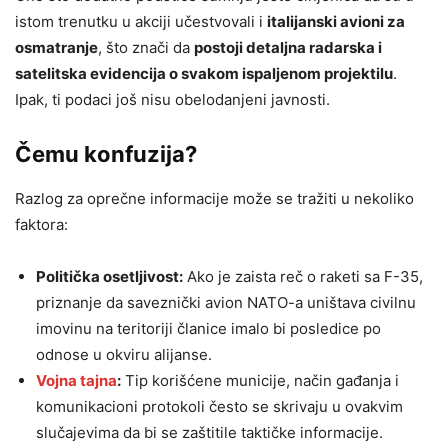
istom trenutku u akciji učestvovali i
italijanski avioni za
osmatranje
, što znači da
postoji detaljna radarska i
satelitska evidencija o svakom ispaljenom projektilu
.
Ipak, ti podaci još nisu obelodanjeni javnosti.
Čemu konfuzija?
Razlog za oprečne informacije može se tražiti u nekoliko
faktora:
Politička osetljivost:
Ako je zaista reč o raketi sa F-35,
priznanje da saveznički avion NATO-a uništava civilnu
imovinu na teritoriji članice imalo bi posledice po
odnose u okviru alijanse.
Vojna tajna
:
Tip korišćene municije, način gađanja i
komunikacioni protokoli često se skrivaju u ovakvim
slučajevima da bi se zaštitile taktičke informacije.