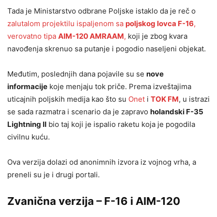
Tada je Ministarstvo odbrane Poljske istaklo da je reč o
zalutalom projektilu ispaljenom sa
poljskog lovca F-16
,
verovatno tipa
AIM-120 AMRAAM
,
koji je zbog kvara
navođenja skrenuo sa putanje i pogodio naseljeni objekat.
Međutim, poslednjih dana pojavile su se
nove
informacije
koje menjaju tok priče. Prema izveštajima
uticajnih poljskih medija kao što su
Onet
i
TOK FM
, u istrazi
se sada razmatra i scenario da je zapravo
holandski F-35
Lightning II
bio taj koji je ispalio raketu koja je pogodila
civilnu kuću.
Ova verzija dolazi od anonimnih izvora iz vojnog vrha, a
preneli su je i drugi portali.
Zvanična verzija – F-16 i AIM-120