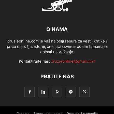
O NAMA
oruzjeonline.com je vaš najbolji resurs za vesti, kritike i
priče o oružju, istoriji, analitici i svim srodnim temama iz
oblasti naoružanja.
Kontaktirajte nas:
oruzjeonline@gmail.com
PRATITE NAS
O nama
Sarađujte s nama
Predlozi i sugestije