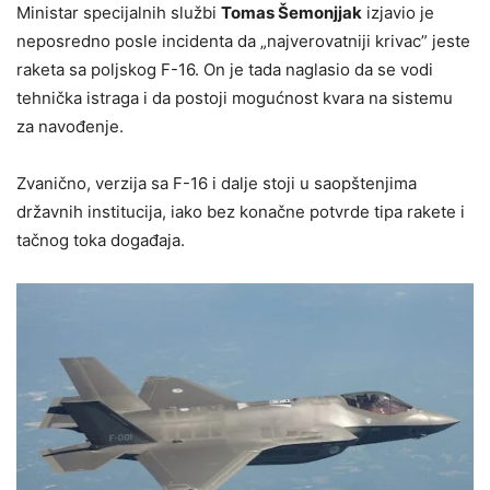
Ministar specijalnih službi
Tomas Šemonjjak
izjavio je
neposredno posle incidenta da „najverovatniji krivac” jeste
raketa sa poljskog F-16. On je tada naglasio da se vodi
tehnička istraga i da postoji mogućnost kvara na sistemu
za navođenje.
Zvanično, verzija sa F-16 i dalje stoji u saopštenjima
državnih institucija, iako bez konačne potvrde tipa rakete i
tačnog toka događaja.