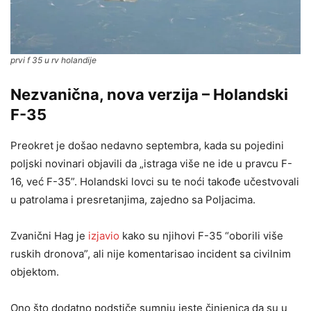
prvi f 35 u rv holandije
Nezvanična, nova verzija – Holandski
F-35
Preokret je došao nedavno septembra, kada su pojedini
poljski novinari objavili da „istraga više ne ide u pravcu F-
16, već F-35”. Holandski lovci su te noći takođe učestvovali
u patrolama i presretanjima, zajedno sa Poljacima.
Zvanični Hag je
izjavio
kako su njihovi F-35 “oborili više
ruskih dronova”, ali nije komentarisao incident sa civilnim
objektom.
Ono što dodatno podstiče sumnju jeste činjenica da su u