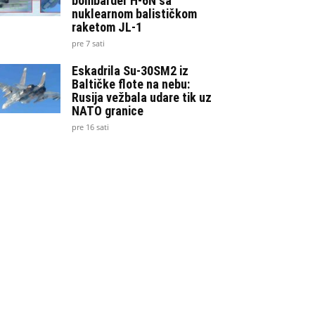
bombarder H-6N sa
nuklearnom balističkom
raketom JL-1
pre 7 sati
Eskadrila Su-30SM2 iz
Baltičke flote na nebu:
Rusija vežbala udare tik uz
NATO granice
pre 16 sati