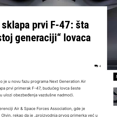
sklapa prvi F-47: šta
toj generaciji“ lovaca
4
o je u novu fazu programa Next Generation Air
pa prvi primerak F-47, budućeg lovca šeste
2 u ulozi obezbeđenja vazdušne nadmoći.
erenciji Air & Space Forces Association, gde je
Olvin, rekao da je „proizvodnja prvog primerka već u