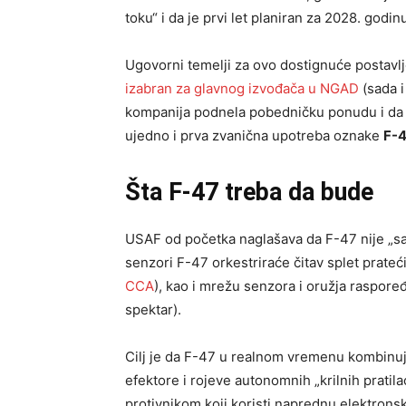
toku“ i da je prvi let planiran za 2028. godin
Ugovorni temelji za ovo dostignuće postavlj
izabran za glavnog izvođača u NGAD
(sada i
kompanija podnela pobedničku ponudu i da 
ujedno i prva zvanična upotreba oznake
F-
Šta F-47 treba da bude
USAF od početka naglašava da F-47 nije „s
senzori F-47 orkestriraće čitav splet prateći
CCA
), kao i mrežu senzora i oružja raspor
spektar).
Cilj je da F-47 u realnom vremenu kombinuje
efektore i rojeve autonomnih „krilnih pratil
protivnikom koji koristi naprednu elektrons