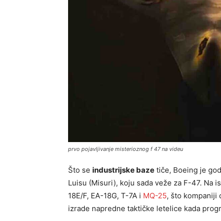
prvo pojavljivanje misterioznog f 47 na videu
Što se
industrijske baze
tiče, Boeing je go
Luisu (Misuri), koju sada veže za F-47. Na 
18E/F, EA-18G, T-7A i
MQ-25
, što kompaniji
izrade napredne taktičke letelice kada prog