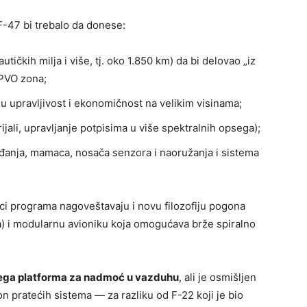
-47 bi trebalo da donese:
utičkih milja i više, tj. oko 1.850 km) da bi delovao „iz
 PVO zona;
 upravljivost i ekonomičnost na velikim visinama;
ijali, upravljanje potpisima u više spektralnih opsega);
iđanja, mamaca, nosača senzora i naoružanja i sistema
osioci programa nagoveštavaju i novu filozofiju pogona
a) i modularnu avioniku koja omogućava brže spiralno
vega platforma za nadmoć u vazduhu
, ali je osmišljen
 pratećih sistema — za razliku od F-22 koji je bio