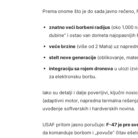
Prema onome što je do sada javno rečeno, F
znatno veći borbeni radijus
(oko 1.000 na
dubine“ i ostao van dometa najopasnijih
veće brzine
(više od 2 Maha) uz naprednu
stelt nove generacije
(oblikovanje, mater
integraciju sa rojem dronova
u ulozi izv
za elektronsku borbu.
Iako su detalji i dalje poverljivi, ključni n
(adaptivni motor, napredna termalna rešenj
uvođenje softverskih i hardverskih novina.
USAF pritom jasno poručuje:
F-47 je pre s
da komanduje borbom i „povuče“ čitav ešelon