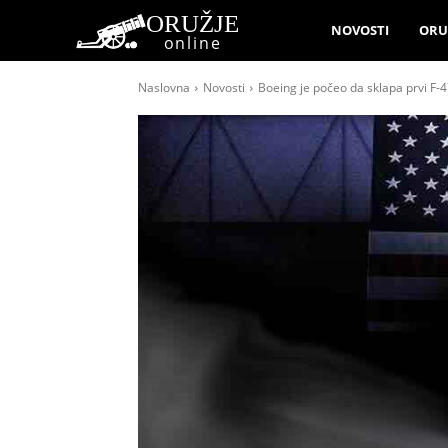
ORUŽJE
NOVOSTI
ORU
online
Naslovna
Novosti
Boeing je počeo da sklapa prvi F-4