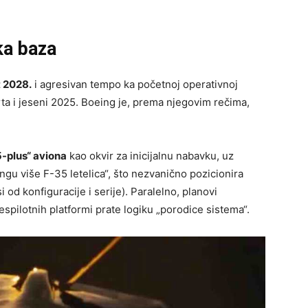
ska baza
t 2028.
i agresivan tempo ka početnoj operativnoj
ta i jeseni 2025. Boeing je, prema njegovim rečima,
5-plus“ aviona
kao okvir za inicijalnu nabavku, uz
ngu više F-35 letelica“, što nezvanično pozicionira
 od konfiguracije i serije). Paralelno, planovi
espilotnih platformi prate logiku „porodice sistema“.