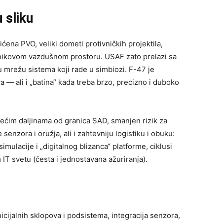
 sliku
ćena PVO, veliki dometi protivničkih projektila,
tivnikovom vazdušnom prostoru. USAF zato prelazi sa
 mrežu sistema koji rade u simbiozi. F-47 je
— ali i „batina“ kada treba brzo, precizno i duboko
većim daljinama od granica SAD, smanjen rizik za
senzora i oružja, ali i zahtevniju logistiku i obuku:
imulacije i „digitalnog blizanca“ platforme, ciklusi
IT svetu (česta i jednostavana ažuriranja).
icijalnih sklopova i podsistema, integracija senzora,