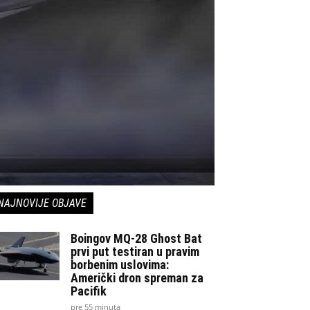
NAJNOVIJE OBJAVE
Boingov MQ-28 Ghost Bat
prvi put testiran u pravim
borbenim uslovima:
Američki dron spreman za
Pacifik
pre 55 minuta