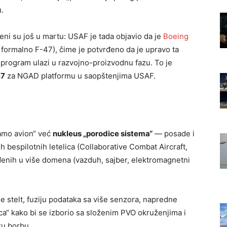
u.
eni su još u martu: USAF je tada objavio da je
Boeing
 formalno F-47), čime je potvrđeno da je upravo ta
program ulazi u razvojno-proizvodnu fazu. To je
47
za NGAD platformu u saopštenjima USAF.
amo avion“ već
nukleus „porodice sistema“
— posade i
h bespilotnih letelica (Collaborative Combat Aircraft,
eđenih u više domena (vazduh, sajber, elektromagnetni
 stelt, fuziju podataka sa više senzora, napredne
aca“ kako bi se izborio sa složenim PVO okruženjima i
ku borbu.