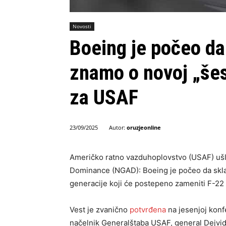
Novosti
Boeing je počeo da 
znamo o novoj „šes
za USAF
Autor:
oruzjeonline
23/09/2025
Američko ratno vazduhoplovstvo (USAF) ušl
Dominance (NGAD): Boeing je počeo da skla
generacije koji će postepeno zameniti F-2
Vest je zvanično
potvrđena
na jesenjoj konf
načelnik Generalštaba USAF, general Dejvid 