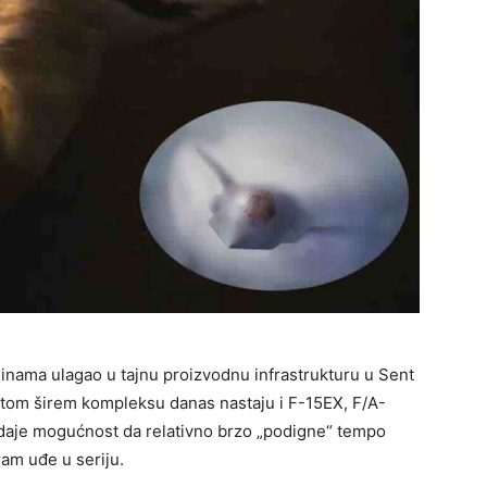
dinama ulagao u tajnu proizvodnu infrastrukturu u Sent
istom širem kompleksu danas nastaju i F-15EX, F/A-
 daje mogućnost da relativno brzo „podigne“ tempo
ram uđe u seriju.