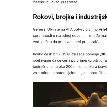
čistokrvni lovac-presretač.
Rokovi, brojke i industrij
General Olvin je na AFA potvrdio cilj:
prvi le
spremnosti u narednoj deceniji. Između mar
već „počeo da proizvodi prvi primerak“.
Koliko će ih biti? USAF za sada pominje
„18
očekivanje da će cena po primerku biti „u ra
jediničnu cenu oko 200 miliona dolara (zavisi
za stotine do potencijalno hiljadu pratećih b