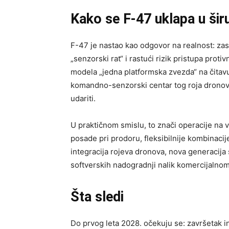
Kako se F-47 uklapa u širu
F-47 je nastao kao odgovor na realnost: zasi
„senzorski rat“ i rastući rizik pristupa pro
modela „jedna platformska zvezda“ na čitavu
komandno-senzorski centar tog roja dronova 
udariti.
U praktičnom smislu, to znači operacije na 
posade pri prodoru, fleksibilnije kombinacije 
integracija rojeva dronova, nova generacija s
softverskih nadogradnji nalik komercijalnom 
Šta sledi
Do prvog leta 2028. očekuju se: završetak in