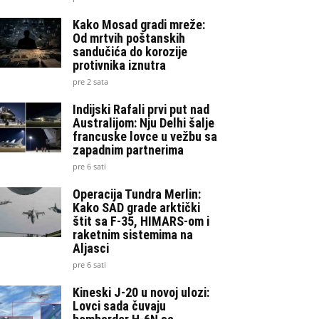
Kako Mosad gradi mreže:
Od mrtvih poštanskih
sandučića do korozije
protivnika iznutra
pre 2 sata
Indijski Rafali prvi put nad
Australijom: Nju Delhi šalje
francuske lovce u vežbu sa
zapadnim partnerima
pre 6 sati
Operacija Tundra Merlin:
Kako SAD grade arktički
štit sa F-35, HIMARS-om i
raketnim sistemima na
Aljasci
pre 6 sati
Kineski J-20 u novoj ulozi:
Lovci sada čuvaju