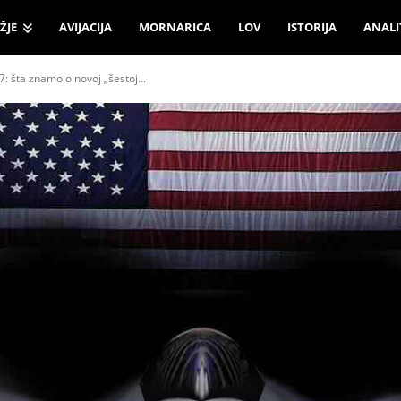
ŽJE
AVIJACIJA
MORNARICA
LOV
ISTORIJA
ANALI
7: šta znamo o novoj „šestoj...