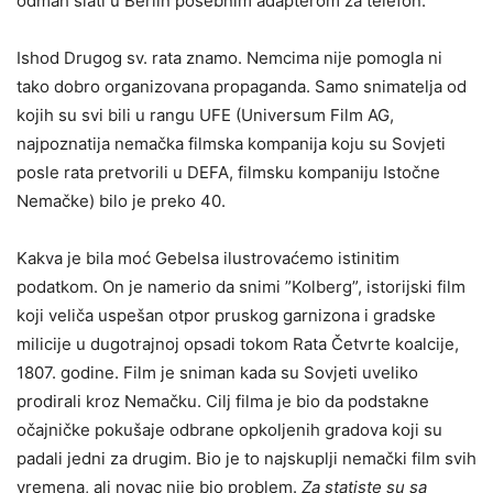
odmah slati u Berlin posebnim adapterom za telefon.
Ishod Drugog sv. rata znamo. Nemcima nije pomogla ni
tako dobro organizovana propaganda. Samo snimatelja od
kojih su svi bili u rangu UFE (Universum Film AG,
najpoznatija nemačka filmska kompanija koju su Sovjeti
posle rata pretvorili u DEFA, filmsku kompaniju Istočne
Nemačke) bilo je preko 40.
Kakva je bila moć Gebelsa ilustrovaćemo istinitim
podatkom. On je namerio da snimi ”Kolberg”, istorijski film
koji veliča uspešan otpor pruskog garnizona i gradske
milicije u dugotrajnoj opsadi tokom Rata Četvrte koalcije,
1807. godine. Film je sniman kada su Sovjeti uveliko
prodirali kroz Nemačku. Cilj filma je bio da podstakne
očajničke pokušaje odbrane opkoljenih gradova koji su
padali jedni za drugim. Bio je to najskuplji nemački film svih
vremena, ali novac nije bio problem.
Za statiste su sa