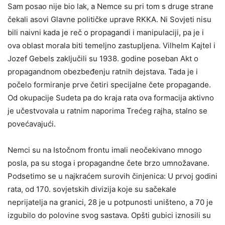
Sam posao nije bio lak, a Nemce su pri tom s druge strane
čekali asovi Glavne političke uprave RKKA. Ni Sovjeti nisu
bili naivni kada je reč o propagandi i manipulaciji, pa je i
ova oblast morala biti temeljno zastupljena. Vilhelm Kajtel i
Jozef Gebels zaključili su 1938. godine poseban Akt o
propagandnom obezbeđenju ratnih dejstava. Tada je i
počelo formiranje prve četiri specijalne čete propagande.
Od okupacije Sudeta pa do kraja rata ova formacija aktivno
je učestvovala u ratnim naporima Trećeg rajha, stalno se
povećavajući.
Nemci su na Istočnom frontu imali neočekivano mnogo
posla, pa su stoga i propagandne čete brzo umnožavane.
Podsetimo se u najkraćem surovih činjenica: U prvoj godini
rata, od 170. sovjetskih divizija koje su sačekale
neprijatelјa na granici, 28 je u potpunosti uništeno, a 70 je
izgubilo do polovine svog sastava. Opšti gubici iznosili su