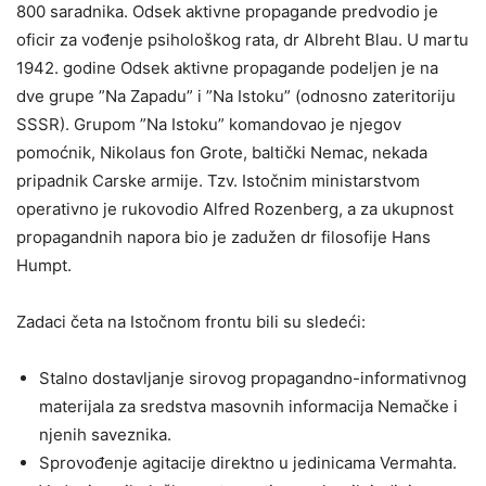
800 saradnika. Odsek aktivne propagande predvodio je
oficir za vođenje psihološkog rata, dr Albreht Blau. U martu
1942. godine Odsek aktivne propagande podeljen je na
dve grupe ”Na Zapadu” i ”Na Istoku” (odnosno zateritoriju
SSSR). Grupom ”Na Istoku” komandovao je njegov
pomoćnik, Nikolaus fon Grote, baltički Nemac, nekada
pripadnik Carske armije. Tzv. Istočnim ministarstvom
operativno je rukovodio Alfred Rozenberg, a za ukupnost
propagandnih napora bio je zadužen dr filosofije Hans
Humpt.
Zadaci četa na Istočnom frontu bili su sledeći:
Stalno dostavljanje sirovog propagandno-informativnog
materijala za sredstva masovnih informacija Nemačke i
njenih saveznika.
Sprovođenje agitacije direktno u jedinicama Vermahta.