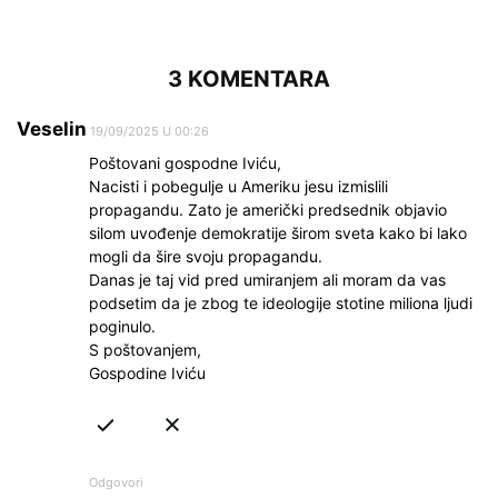
3 KOMENTARA
Veselin
19/09/2025 U 00:26
Poštovani gospodne Iviću,
Nacisti i pobegulje u Ameriku jesu izmislili
propagandu. Zato je američki predsednik objavio
silom uvođenje demokratije širom sveta kako bi lako
mogli da šire svoju propagandu.
Danas je taj vid pred umiranjem ali moram da vas
podsetim da je zbog te ideologije stotine miliona ljudi
poginulo.
S poštovanjem,
Gospodine Iviću
Odgovori