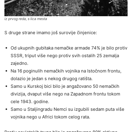
iz prvog reda, s lica mesta
S druge strane imamo još surovije činjenice:
Оd ukupnih gubitaka nemačke armade 74% je bilo protiv
SSSR, triput više nego protiv svih ostalih 25 zemalja
zajedno.
Na 16 poginulih nemačkih vojnika na Istočnom frontu,
dolazio je jedan s nekog drugog ratišta.
Samo u Kurskoj bici bilo je angažovano 50 nemačkih
divizija, dvaput više nego na Zapadnom frontu tokom
cele 1943. godine.
Samo u Staljingradu Nemci su izgubili sedam puta više
vojnika nego u Africi tokom celog rata.