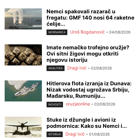
Nemci spakovali razarač u
fregatu: GMF 140 nosi 64 raketne
ćelije...
Uroš Bogdanović
-
04/08/2026
MORNARICA
Imate nemačko trofejno oružje?
Ovi sitni žigovi mogu otkriti
njegovu istoriju
Dragi Ivić
-
02/08/2026
ANALITIKA
Hitlerova flota izranja iz Dunava:
Nizak vodostaj ugrožava Srbiju,
Mađarsku, Rumuniju...
oruzjeonline
-
02/08/2026
NOVOSTI
Stuke iz džungle i avioni iz
podmornica: Kako su Nemci i...
Dragi Ivić
-
01/08/2026
ISTORIJA