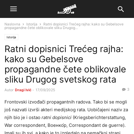
Naslovna
Istorija
Ratni dopisnici Trećeg rajha: kako su Gebelsove
propagandne čete oblikovale sliku Drugog...
Istorija
Ratni dopisnici Trećeg rajha:
kako su Gebelsove
propagandne čete oblikovale
sliku Drugog svetskog rata
3
Autor
Dragi Ivić
-
17/09/2025
Frontovski izvođači propagantnih radova. Tako bi se mogli
još nazvati izvrši akteri medijskog rata. Uobičajeni naziv za
njih bio je i ostao
ratni dopisnici
(Kriegsberichterstattung,
War correspondent, Военко́р, Correspondant de guerre).
Imali su ih svi, a kako je to izgledalo na nemačkoj strani