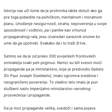
Istorija nas uči tome da je protivnika lakše dotući ako ga
pre toga pobedite na psihičkom, mentalnom i moralnom
planu.
Unošenje nesigurnosti, straha, nepoverenja u svoje
sposobnosti i vođstvo, pa i panike kao vrhunca
propagandnog rata, jesu izvaredan saveznik onome ko
ume da ga upotrebi
. Svakako da i to traži žrtve.
Setimo se da je od preko 300 sovjetskih frontovskih
snimatelja svaki peti poginuo. Nemci su bili svesni moći
propagande pa je ministarstvo, koje je predvodio Gebels
(Dr Paul Joseph Goebbels), imalo ogromna sredstva i
neograničeno poverenje. To vladino telo imalo je pun
službeni naziv
Imperijalno ministarstvo narodnog
prosvećenja i propagande
.
Da je moć propagande velika, svedoči i sama pojava