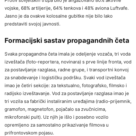
Protiv sovjetskih trupa bilo je angažovano 80% aktivne
vojske, 68% artiljerije, 64% tenkova i 48% aviona Luftvafe.
Jasno je da ovakve kolosalne gubitke nije bilo lako
predstaviti svojoj javnosti.
Formacijski sastav propagandnih četa
Svaka propagandna četa imala je odeljenje vozača, tri voda
izveštača (foto-reportera, novinara) s prve linije fronta, vod
za postavljanje razglasa, radne grupe, i transportni konvoj
za snabdevanje i logističku podršku. Svaki vod izveštača
imao je četiri sekcije: za tekstualno, fotografsko, filmsko i
radijsko izveštavanje. Vod za postavljanje razglasa imao je
tri vozila sa fabrički instaliranim uređajima (radio-prijemnik,
gramofon, magnetofon, pojačalo sa zvučnicima,
mikrofonski pult). Uz njih je išlo i posebno vozilo
opremljeno za samostalno prikazivanje filmova u
prifrontovskom pojasu.