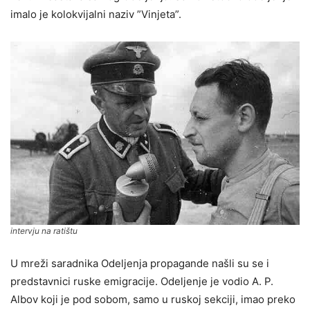
imalo je kolokvijalni naziv ”Vinjeta”.
intervju na ratištu
U mreži saradnika Odeljenja propagande našli su se i
predstavnici ruske emigracije. Odeljenje je vodio A. P.
Albov koji je pod sobom, samo u ruskoj sekciji, imao preko