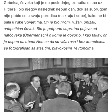
Gebelsa, čoveka koji je do poslednjeg trenutka ostao uz
Hitlera i bio njegov naslednik nepun dan, dok sa suprugom
nije pobio celu svoju porodicu (na kraju i sebe), kako ne bi
pala u ruke Sovjetima.
On je bio hrom, ružan, onizak,
antipatičan čovek. Bio je potpuno suprotna pojava od
natčoveka (Übermensch) o kome je govorio. I kao takav, on
je uspeo da ubedi Nemce da su viša rasa i bez kompleksa
se fotografisao sa stasitim, plavokosim Tevtoncima.