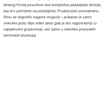
bliskog fronta povučene dve kompletne pešadijske divizije,
kao krv potrebne na položajima. Produkcijski posmatrano,
filmu se dogodilo najgore moguće – prikazan je samo
nekoliko puta. Nije viđen tamo gde je bio najpotrebniji (u
napadnutim gradovima), već samo u nekoliko preostalih
berlinskih bioskopa.