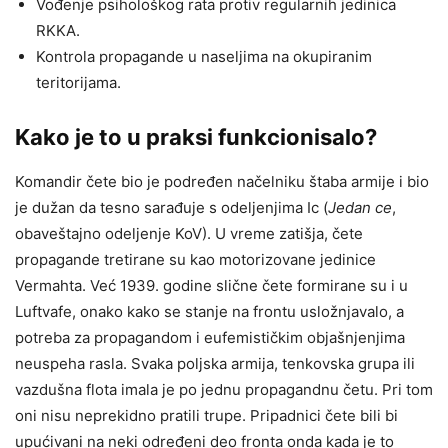
Vođenje psihološkog rata protiv regularnih jedinica
RKKA.
Kontrola propagande u naseljima na okupiranim
teritorijama.
Kako je to u praksi funkcionisalo?
Komandir čete bio je podređen načelniku štaba armije i bio
je dužan da tesno sarađuje s odeljenjima Ic (
Jedan ce
,
obaveštajno odeljenje KoV). U vreme zatišja, čete
propagande tretirane su kao motorizovane jedinice
Vermahta. Već 1939. godine slične čete formirane su i u
Luftvafe, onako kako se stanje na frontu usložnjavalo, a
potreba za propagandom i eufemističkim objašnjenjima
neuspeha rasla. Svaka poljska armija, tenkovska grupa ili
vazdušna flota imala je po jednu propagandnu četu. Pri tom
oni nisu neprekidno pratili trupe. Pripadnici čete bili bi
upućivani na neki određeni deo fronta onda kada je to