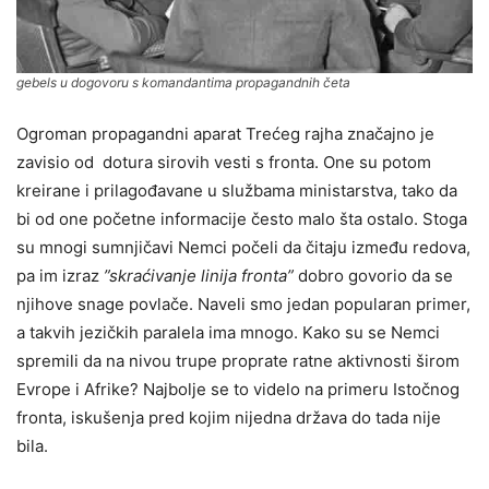
gebels u dogovoru s komandantima propagandnih četa
Ogroman propagandni aparat Trećeg rajha značajno je
zavisio od dotura sirovih vesti s fronta. One su potom
kreirane i prilagođavane u službama ministarstva, tako da
bi od one početne informacije često malo šta ostalo. Stoga
su mnogi sumnjičavi Nemci počeli da čitaju između redova,
pa im izraz
”skraćivanje linija fronta”
dobro govorio da se
njihove snage povlače. Naveli smo jedan popularan primer,
a takvih jezičkih paralela ima mnogo. Kako su se Nemci
spremili da na nivou trupe proprate ratne aktivnosti širom
Evrope i Afrike? Najbolje se to videlo na primeru Istočnog
fronta, iskušenja pred kojim nijedna država do tada nije
bila.