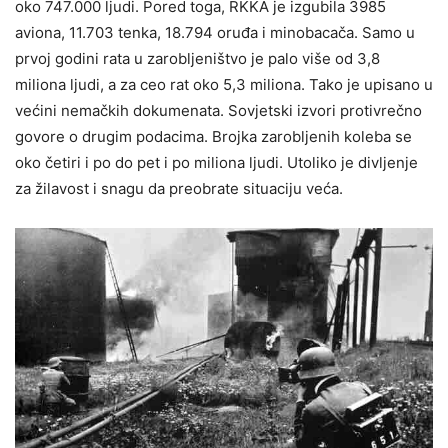
oko 747.000 lјudi. Pored toga, RKKA je izgubila 3985
aviona, 11.703 tenka, 18.794 oruđa i minobacača. Samo u
prvoj godini rata u zaroblјeništvo je palo više od 3,8
miliona lјudi, a za ceo rat oko 5,3 miliona. Tako je upisano u
većini nemačkih dokumenata. Sovjetski izvori protivrečno
govore o drugim podacima. Brojka zaroblјenih koleba se
oko četiri i po do pet i po miliona lјudi. Utoliko je divljenje
za žilavost i snagu da preobrate situaciju veća.