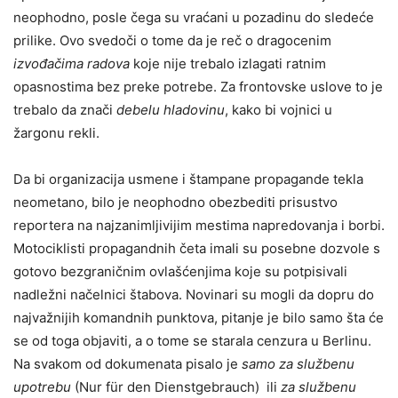
neophodno, posle čega su vraćani u pozadinu do sledeće
prilike. Ovo svedoči o tome da je reč o dragocenim
izvođačima radova
koje nije trebalo izlagati ratnim
opasnostima bez preke potrebe. Za frontovske uslove to je
trebalo da znači
debelu hladovinu
, kako bi vojnici u
žargonu rekli.
Da bi organizacija usmene i štampane propagande tekla
neometano, bilo je neophodno obezbediti prisustvo
reportera na najzanimljivijim mestima napredovanja i borbi.
Motociklisti propagandnih četa imali su posebne dozvole s
gotovo bezgraničnim ovlašćenjima koje su potpisivali
nadležni načelnici štabova. Novinari su mogli da dopru do
najvažnijih komandnih punktova, pitanje je bilo samo šta će
se od toga objaviti, a o tome se starala cenzura u Berlinu.
Na svakom od dokumenata pisalo je
samo za službenu
upotrebu
(Nur für den Dienstgebrauch) ili
za službenu