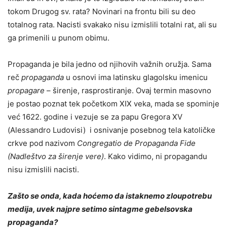
tokom Drugog sv. rata? Novinari na frontu bili su deo
totalnog rata. Nacisti svakako nisu izmislili totalni rat, ali su
ga primenili u punom obimu.
Propaganda je bila jedno od njihovih važnih oružja. Sama
reč
propaganda
u osnovi ima latinsku glagolsku imenicu
propagare
– širenje, rasprostiranje. Ovaj termin masovno
je postao poznat tek početkom XIX veka, mada se spominje
već 1622. godine i vezuje se za papu Gregora XV
(Alessandro Ludovisi) i osnivanje posebnog tela katoličke
crkve pod nazivom
Congregatio de Propaganda Fide
(Nadleštvo za širenje vere)
. Kako vidimo, ni propagandu
nisu izmislili nacisti.
Zašto se onda, kada hoćemo da istaknemo zloupotrebu
medija, uvek najpre setimo sintagme gebelsovska
propaganda?