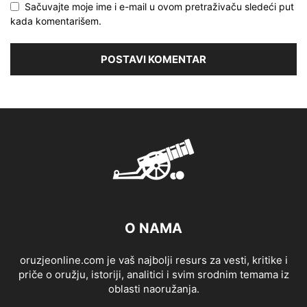
Sačuvajte moje ime i e-mail u ovom pretraživaču sledeći put
kada komentarišem.
O NAMA
oruzjeonline.com je vaš najbolji resurs za vesti, kritike i
priče o oružju, istoriji, analitici i svim srodnim temama iz
oblasti naoružanja.