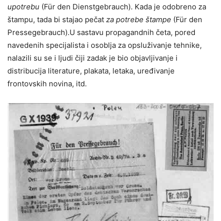
upotrebu
(Für den Dienstgebrauch). Kada je odobreno za
štampu, tada bi stajao pečat
za potrebe štampe
(Für den
Pressegebrauch).U sastavu propagandnih četa, pored
navedenih specijalista i osoblja za opsluživanje tehnike,
nalazili su se i ljudi čiji zadak je bio objavljivanje i
distribucija literature, plakata, letaka, uređivanje
frontovskih novina, itd.