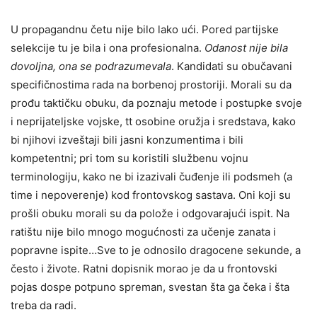
U propagandnu četu nije bilo lako ući. Pored partijske
selekcije tu je bila i ona profesionalna.
Odanost nije bila
dovoljna, ona se podrazumevala
. Kandidati su obučavani
specifičnostima rada na borbenoj prostoriji. Morali su da
prođu taktičku obuku, da poznaju metode i postupke svoje
i neprijateljske vojske, tt osobine oružja i sredstava, kako
bi njihovi izveštaji bili jasni konzumentima i bili
kompetentni; pri tom su koristili službenu vojnu
terminologiju, kako ne bi izazivali čuđenje ili podsmeh (a
time i nepoverenje) kod frontovskog sastava. Oni koji su
prošli obuku morali su da polože i odgovarajući ispit. Na
ratištu nije bilo mnogo mogućnosti za učenje zanata i
popravne ispite…Sve to je odnosilo dragocene sekunde, a
često i živote. Ratni dopisnik morao je da u frontovski
pojas dospe potpuno spreman, svestan šta ga čeka i šta
treba da radi.