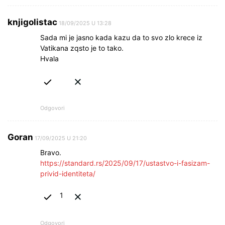
knjigolistac
18/09/2025 U 13:28
Sada mi je jasno kada kazu da to svo zlo krece iz
Vatikana zqsto je to tako.
Hvala
Odgovori
Goran
17/09/2025 U 21:20
Bravo.
https://standard.rs/2025/09/17/ustastvo-i-fasizam-
privid-identiteta/
1
Odgovori