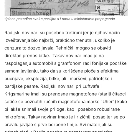
tipicna pozadina svake posiljke s f ronta u ministarstvo propagande
Radijski novinari su posebno tretirani jer je njihov način
izveštavanja bio najbrži, praktično trenutni, ukoliko je
cenzura to dozvoljavala. Tehnički, mogao se obaviti
direktan prenos bitke. Takav novinar imao je na
raspolaganju automobil s gramfonom radi fonijske podrške
samom javljanju, tako da su korišćene ploče s efektima
pucnjave, eksplozija, bitke, ali i marševi, patriotske i
partijske pesme. Radijski novinari pri Luftvafe i
Krigsmarine imali su prenosne magnetofone (stariji čitaoci
setiće se poznatih ručnih magnetofona marke ”Uher”) kako
bi lakše snimali svoje priloge, kao i posebno robusirane
mikrofone. Takav novinar imao je i rizičniji posao jer se po
pravilu javljao s prve borbene linije. Svi materijali su