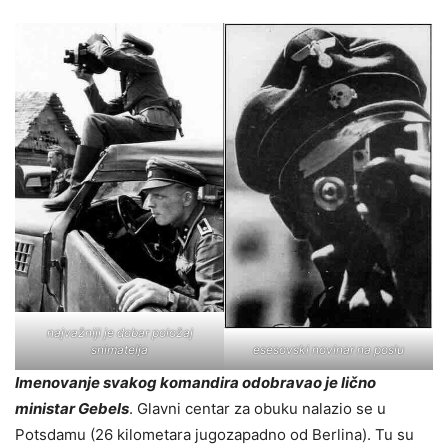
najvažniji je dobar položaj
snimatelja
esesovski novinar na poslu
Imenovanje svakog komandira odobravao je lično
ministar Gebels
. Glavni centar za obuku nalazio se u
Potsdamu (26 kilometara jugozapadno od Berlina). Tu su