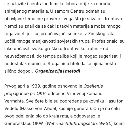
se nalazile i centralne filmske laboratorije za obradu
snimljenog materijala. U samom Centru odmah su
obavljane temeljne provere svega što je stizalo s frontova.
Nemci su znali da se čak iz takvih materijala može mnogo
toga videti jer su, proučavajući snimke iz Zimskog rata,
uočili mnoge manjkavosti sovjetskih trupa. Profesionalci su
lako uočavali svaku grešku u frontovskoj rutini – od
neuvežbanosti, do tempa paljbe koji je mogao sugerisati i
nedostatak municije. Stoga nisu hteli da se njima nešto
slično dogodi.
Organizacija i metodi
Prvog aprila 1939. godine osnovano je
Odeljenje
propagande pri OKV
, odnosno Vrhovnoj komandi
Vermahta. Sve čete bile su podređene pukovniku Hasu fon
Vedelu (Hasso von Wedel, kasnije general). On je na čelu
ovog odeljenja bio do kraja rata, a odgovarao je
Generalštabu OKW (
Wehrmachtführungsstab, WFSt.
) kojim