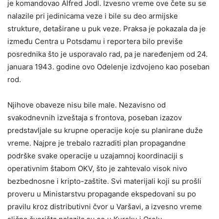
je komandovao Alfred Jodl. Izvesno vreme ove čete su se
nalazile pri jedinicama veze i bile su deo armijske
strukture, detaširane u puk veze. Praksa je pokazala da je
između Centra u Potsdamu i reportera bilo previše
posrednika što je usporavalo rad, pa je naređenjem od 24.
januara 1943. godine ovo Odelenje izdvojeno kao poseban
rod.
Njihove obaveze nisu bile male. Nezavisno od
svakodnevnih izveštaja s frontova, poseban izazov
predstavljale su krupne operacije koje su planirane duže
vreme. Najpre je trebalo razraditi plan propagandne
podrške svake operacije u uzajamnoj koordinaciji s
operativnim štabom OKV, što je zahtevalo visok nivo
bezbednosne i kripto-zaštite. Svi materijali koji su prošli
proveru u Ministarstvu propagande ekspedovani su po
pravilu kroz distributivni čvor u Varšavi, a izvesno vreme