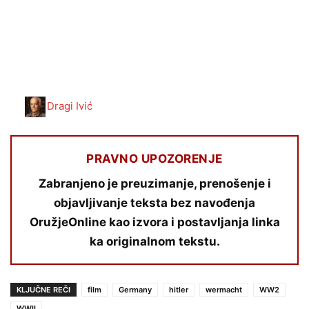
Dragi Ivić
PRAVNO UPOZORENJE
Zabranjeno je preuzimanje, prenošenje i
objavljivanje teksta bez navođenja
OružjeOnline kao izvora i postavljanja linka
ka originalnom tekstu.
KLJUČNE REČI
film
Germany
hitler
wermacht
WW2
WWII