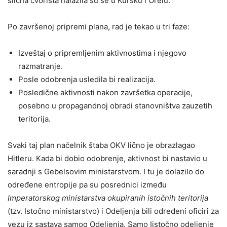
slična čvorišta nalazila su se u Kursku i Orelu.
Po završenoj pripremi plana, rad je tekao u tri faze:
Izveštaj o pripremljenim aktivnostima i njegovo
razmatranje.
Posle odobrenja usledila bi realizacija.
Posledične aktivnosti nakon završetka operacije,
posebno u propagandnoj obradi stanovništva zauzetih
teritorija.
Svaki taj plan načelnik štaba OKV lično je obrazlagao
Hitleru. Kada bi dobio odobrenje, aktivnost bi nastavio u
saradnji s Gebelsovim ministarstvom. I tu je dolazilo do
određene entropije pa su posrednici između
Imperatorskog ministarstva okupiranih istočnih teritorija
(tzv. Istočno ministarstvo) i Odeljenja bili određeni oficiri za
vezu iz sastava samog Odeljenja. Samo Iistočno odeljenje