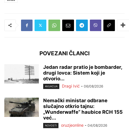
POVEZANI ČLANCI
Jedan radar pratio je bombarder,
drugi lovca: Sistem koji je
otvorio...
Dragi Ivić
-
06/08/2026
AVIJACIJA
Nemački ministar odbrane
slučajno otkrio tajnu:
„Wunderwaffe“ haubice RCH 155
već...
oruzjeonline
-
04/08/2026
NOVOSTI