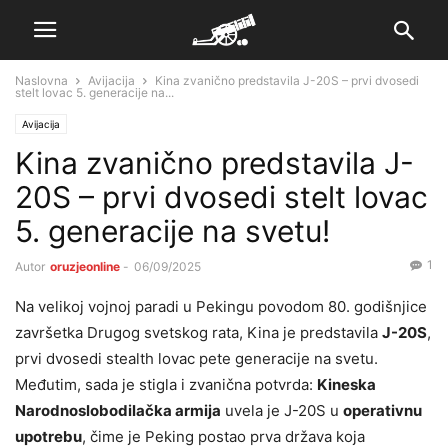
Naslovna
Avijacija
Kina zvanično predstavila J-20S – prvi dvosedi
stelt lovac 5. generacije na...
Avijacija
Kina zvanično predstavila J-
20S – prvi dvosedi stelt lovac
5. generacije na svetu!
1
Autor
oruzjeonline
-
06/09/2025
Na velikoj vojnoj paradi u Pekingu povodom 80. godišnjice
završetka Drugog svetskog rata, Kina je predstavila
J-20S
,
prvi dvosedi stealth lovac pete generacije na svetu.
Međutim, sada je stigla i zvanična potvrda:
Kineska
Narodnoslobodilačka armija
uvela je J-20S u
operativnu
upotrebu
, čime je Peking postao prva država koja