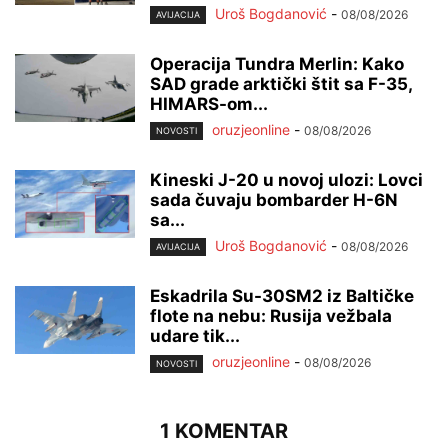
Uroš Bogdanović
-
08/08/2026
AVIJACIJA
Operacija Tundra Merlin: Kako
SAD grade arktički štit sa F-35,
HIMARS-om...
oruzjeonline
-
08/08/2026
NOVOSTI
Kineski J-20 u novoj ulozi: Lovci
sada čuvaju bombarder H-6N
sa...
Uroš Bogdanović
-
08/08/2026
AVIJACIJA
Eskadrila Su-30SM2 iz Baltičke
flote na nebu: Rusija vežbala
udare tik...
oruzjeonline
-
08/08/2026
NOVOSTI
1 KOMENTAR