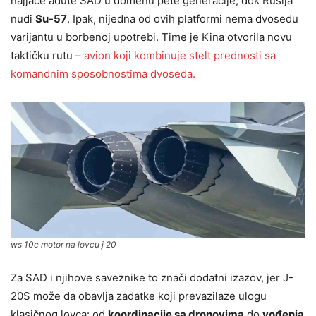
najjače adute SAD u domenu pete generacije, dok Rusija
nudi
Su-57
. Ipak, nijedna od ovih platformi nema dvosedu
varijantu u borbenoj upotrebi. Time je Kina otvorila novu
taktičku rutu –
avion koji kombinuje stelt prednosti sa
komandnim sposobnostima dvoseda.
ws 10c motor na lovcu j 20
Za SAD i njihove saveznike to znači dodatni izazov, jer J-
20S može da obavlja zadatke koji prevazilaze ulogu
klasičnog lovca: od
koordinacije sa dronovima
do
vođenja