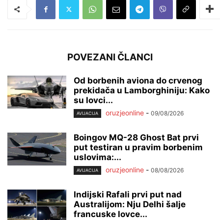
POVEZANI ČLANCI
Od borbenih aviona do crvenog
prekidača u Lamborghiniju: Kako
su lovci...
oruzjeonline
-
09/08/2026
AVIJACIJA
Boingov MQ-28 Ghost Bat prvi
put testiran u pravim borbenim
uslovima:...
oruzjeonline
-
08/08/2026
AVIJACIJA
Indijski Rafali prvi put nad
Australijom: Nju Delhi šalje
francuske lovce...