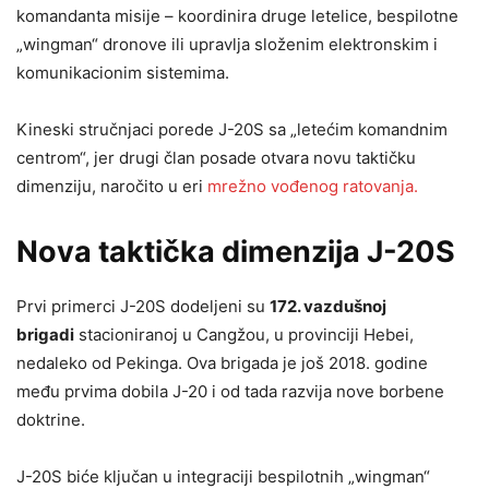
komandanta misije – koordinira druge letelice, bespilotne
„wingman“ dronove ili upravlja složenim elektronskim i
komunikacionim sistemima.
Kineski stručnjaci porede J-20S sa „letećim komandnim
centrom“, jer drugi član posade otvara novu taktičku
dimenziju, naročito u eri
mrežno vođenog ratovanja.
Nova taktička dimenzija J-20S
Prvi primerci J-20S dodeljeni su
172. vazdušnoj
brigadi
stacioniranoj u Cangžou, u provinciji Hebei,
nedaleko od Pekinga. Ova brigada je još 2018. godine
među prvima dobila J-20 i od tada razvija nove borbene
doktrine.
J-20S biće ključan u integraciji bespilotnih „wingman“