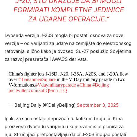
J-20, ŠTO UKAZUJE DA BI MOGLI
FORMIRATI KOMPLETNE JEDINICE
ZA UDARNE OPERACIJE.“
Dvoseda verzija J-20S mogla bi postati osnova za nove
verzije – od varijanti za udare na zemljište do elektronskog
ratovanja, slično kako je dvosedi Su-27 poslužio Sovjetima
za razvoj presretača i AWACS derivata.
China's fighter jets J-16D, J-20, J-35A, J-20S, and J-20A flew
over
#TiananmenSquare
in the V-Day military parade in two
V-formations.
#Vdaymilitaryparade
#China
#Beijing
pic.twitter.com/3ohQ9mn1LQ
— Beijing Daily (@DailyBeijing)
September 3, 2025
Ipak, za sada ostaje nepoznato u kolikom broju će Kina
proizvesti dvosedu varijantu i koje sve misije planira za
nju. Stručnjaci pretpostavljaju da bi J-20S mogao postati