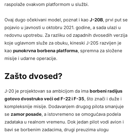
raspolaže ovakvom platformom u službi.
Ovaj dugo očekivani model, poznat i kao
J-20B
, prvi put se
pojavio u javnosti u oktobru 2021. godine, a sada ulazi u
redovnu upotrebu. Za razliku od zapadnih dvosedih verzija
koje uglavnom služe za obuku, kineski J-20S razvijen je
kao
punokrvna borbena platforma
, spremna za složene
misije i udarne operacije.
Zašto dvosed?
J-20 je projektovan sa ambicijom da ima
borbeni radijus
gotovo dvostruko veći od F-22 i F-35
, što znači i duže i
kompleksnije misije. Dodavanjem drugog pilota smanjuje
se
zamor posade
, a istovremeno se omogućava podela
zadataka u realnom vremenu. Dok jedan pilot vodi avion i
bavi se borbenim zadacima, drugi preuzima ulogu