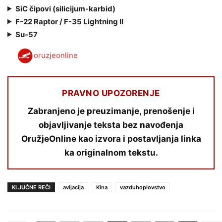
SiC čipovi (silicijum-karbid)
F-22 Raptor / F-35 Lightning II
Su-57
oruzjeonline
PRAVNO UPOZORENJE
Zabranjeno je preuzimanje, prenošenje i
objavljivanje teksta bez navođenja
OružjeOnline kao izvora i postavljanja linka
ka originalnom tekstu.
KLJUČNE REČI
avijacija
Kina
vazduhoplovstvo