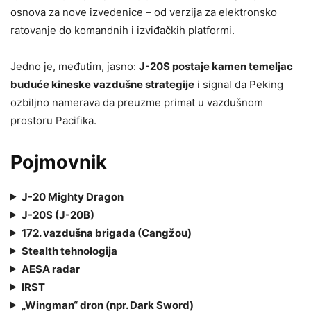
osnova za nove izvedenice – od verzija za elektronsko
ratovanje do komandnih i izviđačkih platformi.
Jedno je, međutim, jasno:
J-20S postaje kamen temeljac
buduće kineske vazdušne strategije
i signal da Peking
ozbiljno namerava da preuzme primat u vazdušnom
prostoru Pacifika.
Pojmovnik
J-20 Mighty Dragon
J-20S (J-20B)
172. vazdušna brigada (Cangžou)
Stealth tehnologija
AESA radar
IRST
„Wingman“ dron (npr. Dark Sword)