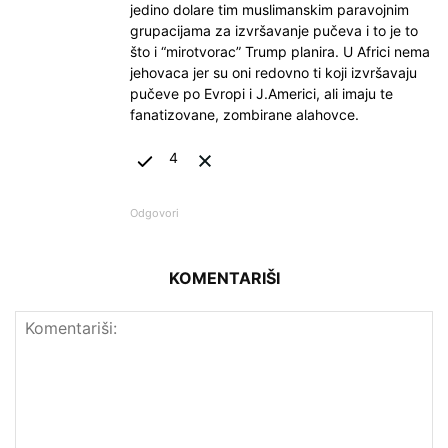
jedino dolare tim muslimanskim paravojnim
grupacijama za izvršavanje pučeva i to je to
što i “mirotvorac” Trump planira. U Africi nema
jehovaca jer su oni redovno ti koji izvršavaju
pučeve po Evropi i J.Americi, ali imaju te
fanatizovane, zombirane alahovce.
4
Odgovori
KOMENTARIŠI