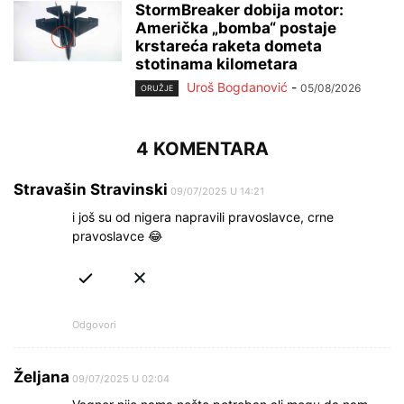
StormBreaker dobija motor:
Američka „bomba“ postaje
krstareća raketa dometa
stotinama kilometara
Uroš Bogdanović
-
05/08/2026
ORUŽJE
4 KOMENTARA
Stravašin Stravinski
09/07/2025 U 14:21
i još su od nigera napravili pravoslavce, crne
pravoslavce 😂
Odgovori
Željana
09/07/2025 U 02:04