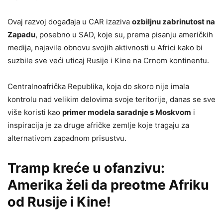
Ovaj razvoj događaja u CAR izaziva
ozbiljnu zabrinutost na
Zapadu
, posebno u SAD, koje su, prema pisanju američkih
medija, najavile obnovu svojih aktivnosti u Africi kako bi
suzbile sve veći uticaj Rusije i Kine na Crnom kontinentu.
Centralnoafrička Republika, koja do skoro nije imala
kontrolu nad velikim delovima svoje teritorije, danas se sve
više koristi kao
primer modela saradnje s Moskvom
i
inspiracija je za druge afričke zemlje koje tragaju za
alternativom zapadnom prisustvu.
Tramp kreće u ofanzivu:
Amerika želi da preotme Afriku
od Rusije i Kine!