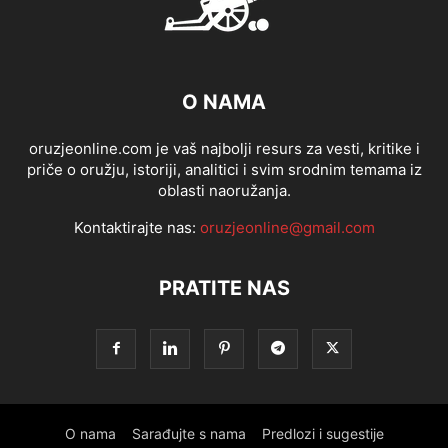
O NAMA
oruzjeonline.com je vaš najbolji resurs za vesti, kritike i
priče o oružju, istoriji, analitici i svim srodnim temama iz
oblasti naoružanja.
Kontaktirajte nas:
oruzjeonline@gmail.com
PRATITE NAS
O nama
Sarađujte s nama
Predlozi i sugestije