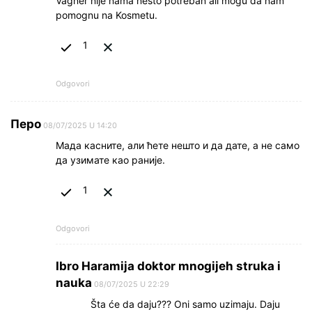
Vagner nije nama nešto potreban ali mogu da nam
pomognu na Kosmetu.
1
Odgovori
Перо
08/07/2025 U 14:20
Мада касните, али ћете нешто и да дате, а не само
да узимате као раније.
1
Odgovori
Ibro Haramija doktor mnogijeh struka i
nauka
08/07/2025 U 22:29
Šta će da daju??? Oni samo uzimaju. Daju