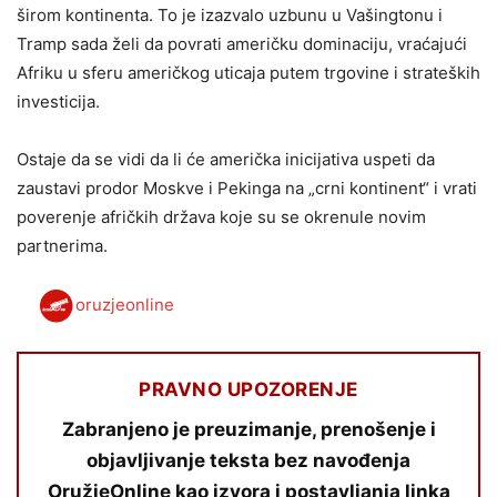
širom kontinenta. To je izazvalo uzbunu u Vašingtonu i
Tramp sada želi da povrati američku dominaciju, vraćajući
Afriku u sferu američkog uticaja putem trgovine i strateških
investicija.
Ostaje da se vidi da li će američka inicijativa uspeti da
zaustavi prodor Moskve i Pekinga na „crni kontinent“ i vrati
poverenje afričkih država koje su se okrenule novim
partnerima.
oruzjeonline
PRAVNO UPOZORENJE
Zabranjeno je preuzimanje, prenošenje i
objavljivanje teksta bez navođenja
OružjeOnline kao izvora i postavljanja linka