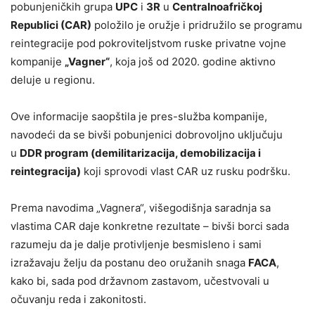
pobunjeničkih grupa
UPC
i
3R
u
Centralnoafričkoj
Republici (CAR)
položilo je oružje i pridružilo se programu
reintegracije pod pokroviteljstvom ruske privatne vojne
kompanije
„Vagner“
, koja još od 2020. godine aktivno
deluje u regionu.
Ove informacije saopštila je pres-služba kompanije,
navodeći da se bivši pobunjenici dobrovoljno uključuju
u
DDR program (demilitarizacija, demobilizacija i
reintegracija)
koji sprovodi vlast CAR uz rusku podršku.
Prema navodima „Vagnera“, višegodišnja saradnja sa
vlastima CAR daje konkretne rezultate – bivši borci sada
razumeju da je dalje protivljenje besmisleno i sami
izražavaju želju da postanu deo oružanih snaga
FACA
,
kako bi, sada pod državnom zastavom, učestvovali u
očuvanju reda i zakonitosti.