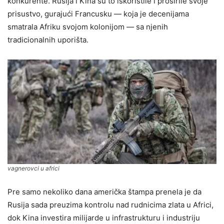
konkurente. Rusija i Kina su to iskoristile i proširile svoje
prisustvo, gurajući Francusku — koja je decenijama
smatrala Afriku svojom kolonijom — sa njenih
tradicionalnih uporišta.
vagnerovci u africi
Pre samo nekoliko dana američka štampa prenela je da
Rusija sada preuzima kontrolu nad rudnicima zlata u Africi,
dok Kina investira milijarde u infrastrukturu i industriju