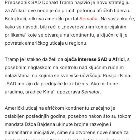
Predsednik SAD Donald Tramp najavio je novu strategiju
za Afriku i ove nedelje će primiti petoricu afričkih lidera u
Beloj kući, otkriva američki portal
Semafor
. Na sastanku će,
kako se navodi, biti reči o „neverovatnim komercijalnim
prilikama“ koje se otvaraju na kontinentu, a ključni cilj je
povratak američkog uticaja u regionu.
Tramp je istakao da želi da
ojača interese SAD u Africi
, s
posebnim naglaskom na kontrolu nad ključnim rudnim
nalazištima, na kojima se sve više učvršćuju Rusija i Kina.
„SAD moraju da prednjače kroz biznis. Ako mi to ne
uradimo, uradiće Kina“, upozorava
Semafor
.
Američki uticaj na afričkom kontinentu značajno je
oslabljen poslednjih godina, posebno nakon što su tokom
mandata Džoa Bajdena ukinute brojne razvojne i
humanitarne inicijative, čime su otvorene nove šanse za