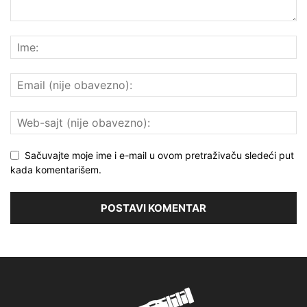
Sačuvajte moje ime i e-mail u ovom pretraživaču sledeći put
kada komentarišem.