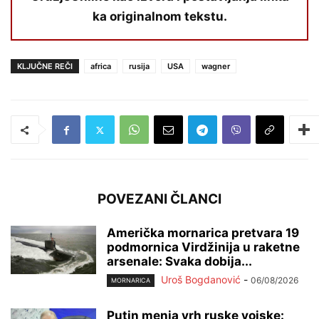
ka originalnom tekstu.
KLJUČNE REČI
africa
rusija
USA
wagner
POVEZANI ČLANCI
Američka mornarica pretvara 19
podmornica Virdžinija u raketne
arsenale: Svaka dobija...
Uroš Bogdanović
-
06/08/2026
MORNARICA
Putin menja vrh ruske vojske: