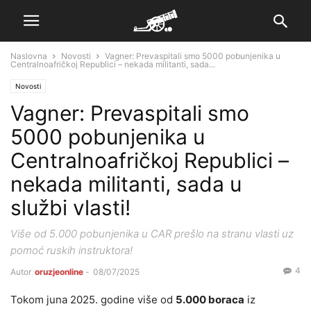
Naslovna
Novosti
Vagner: Prevaspitali smo 5000 pobunjenika u
Centralnoafričkoj Republici – nekada militanti, sada...
Novosti
Vagner: Prevaspitali smo
5000 pobunjenika u
Centralnoafričkoj Republici –
nekada militanti, sada u
službi vlasti!
Više od 5.000 pobunjenika u CAR prešlo na stranu vlasti uz
pomoć ruskih instruktora!
4
Autor
oruzjeonline
-
08/07/2025
Tokom juna 2025. godine više od
5.000 boraca
iz