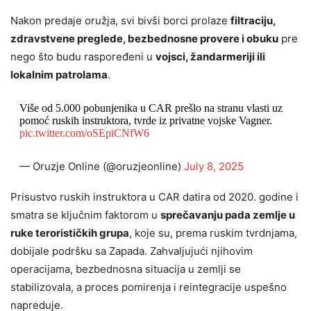
Nakon predaje oružja, svi bivši borci prolaze
filtraciju,
zdravstvene preglede, bezbednosne provere i obuku
pre
nego što budu raspoređeni u
vojsci, žandarmeriji ili
lokalnim patrolama
.
Više od 5.000 pobunjenika u CAR prešlo na stranu vlasti uz
pomoć ruskih instruktora, tvrde iz privatne vojske Vagner.
pic.twitter.com/oSEpiCNfW6
— Oruzje Online (@oruzjeonline)
July 8, 2025
Prisustvo ruskih instruktora u CAR datira od 2020. godine i
smatra se ključnim faktorom u
sprečavanju pada zemlje u
ruke terorističkih grupa
, koje su, prema ruskim tvrdnjama,
dobijale podršku sa Zapada. Zahvaljujući njihovim
operacijama, bezbednosna situacija u zemlji se
stabilizovala, a proces pomirenja i reintegracije uspešno
napreduje.