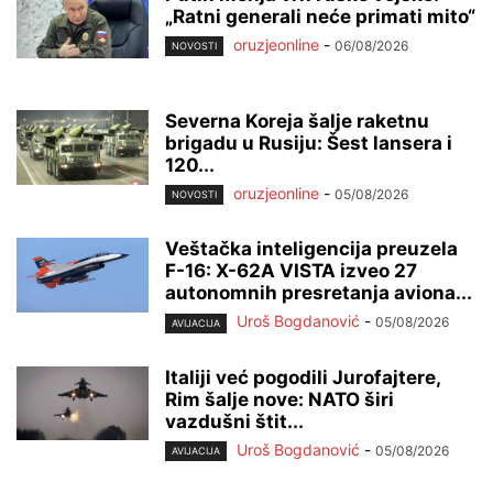
„Ratni generali neće primati mito“
oruzjeonline
-
06/08/2026
NOVOSTI
Severna Koreja šalje raketnu
brigadu u Rusiju: Šest lansera i
120...
oruzjeonline
-
05/08/2026
NOVOSTI
Veštačka inteligencija preuzela
F-16: X-62A VISTA izveo 27
autonomnih presretanja aviona...
Uroš Bogdanović
-
05/08/2026
AVIJACIJA
Italiji već pogodili Jurofajtere,
Rim šalje nove: NATO širi
vazdušni štit...
Uroš Bogdanović
-
05/08/2026
AVIJACIJA