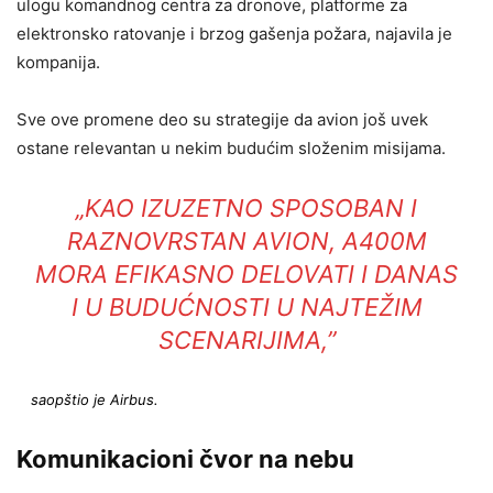
ulogu komandnog centra za dronove, platforme za
elektronsko ratovanje i brzog gašenja požara, najavila je
kompanija.
Sve ove promene deo su strategije da avion još uvek
ostane relevantan u nekim budućim složenim misijama.
„KAO IZUZETNO SPOSOBAN I
RAZNOVRSTAN AVION, A400M
MORA EFIKASNO DELOVATI I DANAS
I U BUDUĆNOSTI U NAJTEŽIM
SCENARIJIMA,”
saopštio
je Airbus.
Komunikacioni čvor na nebu