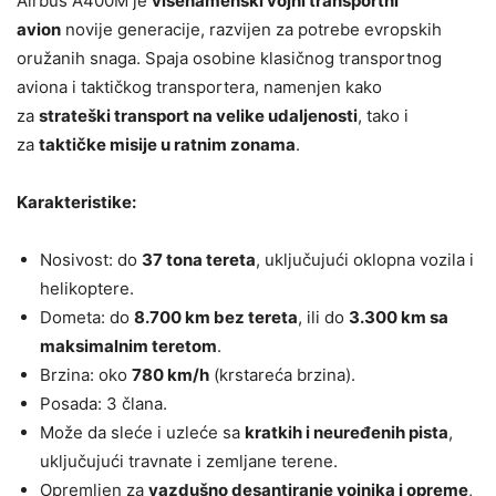
Airbus A400M je
višenamenski vojni transportni
avion
novije generacije, razvijen za potrebe evropskih
oružanih snaga. Spaja osobine klasičnog transportnog
aviona i taktičkog transportera, namenjen kako
za
strateški transport na velike udaljenosti
, tako i
za
taktičke misije u ratnim zonama
.
Karakteristike:
Nosivost: do
37 tona tereta
, uključujući oklopna vozila i
helikoptere.
Dometa: do
8.700 km bez tereta
, ili do
3.300 km sa
maksimalnim teretom
.
Brzina: oko
780 km/h
(krstareća brzina).
Posada: 3 člana.
Može da sleće i uzleće sa
kratkih i neuređenih pista
,
uključujući travnate i zemljane terene.
Opremljen za
vazdušno desantiranje vojnika i opreme
,