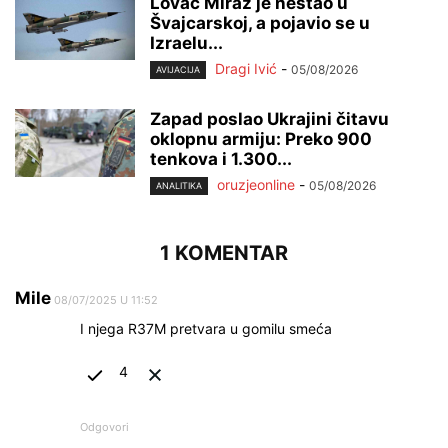
Lovac Miraž je nestao u
Švajcarskoj, a pojavio se u
Izraelu...
Dragi Ivić
-
05/08/2026
AVIJACIJA
Zapad poslao Ukrajini čitavu
oklopnu armiju: Preko 900
tenkova i 1.300...
oruzjeonline
-
05/08/2026
ANALITIKA
1 KOMENTAR
Mile
08/07/2025 U 11:52
I njega R37M pretvara u gomilu smeća
4
Odgovori