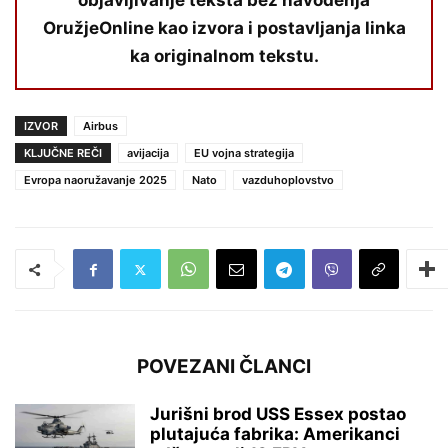
objavljivanje teksta bez navođenja
OružjeOnline kao izvora i postavljanja linka
ka originalnom tekstu.
IZVOR
Airbus
KLJUČNE REČI
avijacija
EU vojna strategija
Evropa naoružavanje 2025
Nato
vazduhoplovstvo
POVEZANI ČLANCI
Jurišni brod USS Essex postao
plutajuća fabrika: Amerikanci