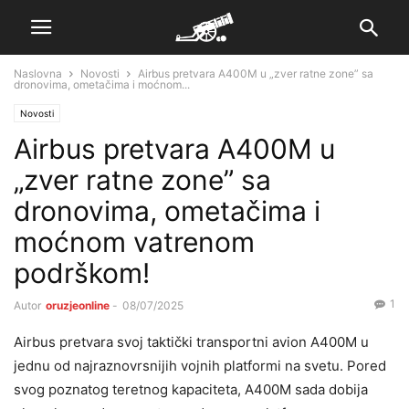
Naslovna
Novosti
Airbus pretvara A400M u „zver ratne zone” sa
dronovima, ometačima i moćnom...
Novosti
Airbus pretvara A400M u
„zver ratne zone” sa
dronovima, ometačima i
moćnom vatrenom
podrškom!
1
Autor
oruzjeonline
-
08/07/2025
Airbus pretvara svoj taktički transportni avion A400M u
jednu od najraznovrsnijih vojnih platformi na svetu. Pored
svog poznatog teretnog kapaciteta, A400M sada dobija