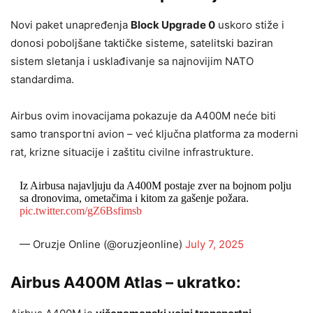
Novi paket unapređenja
Block Upgrade 0
uskoro stiže i
donosi poboljšane taktičke sisteme, satelitski baziran
sistem sletanja i usklađivanje sa najnovijim NATO
standardima.
Airbus ovim inovacijama pokazuje da A400M neće biti
samo transportni avion – već ključna platforma za moderni
rat, krizne situacije i zaštitu civilne infrastrukture.
Iz Airbusa najavljuju da A400M postaje zver na bojnom polju
sa dronovima, ometačima i kitom za gašenje požara.
pic.twitter.com/gZ6Bsfimsb
— Oruzje Online (@oruzjeonline)
July 7, 2025
Airbus A400M Atlas – ukratko: