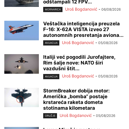
odštampali 12 FPV...
Uroš Bogdanović
-
06/08/2026
MORNARICA
Veštačka inteligencija preuzela
F-16: X-62A VISTA izveo 27
autonomnih presretanja aviona...
Uroš Bogdanović
-
05/08/2026
AVIJACIJA
Italiji već pogodili Jurofajtere,
Rim šalje nove: NATO širi
vazdušni štit...
Uroš Bogdanović
-
05/08/2026
AVIJACIJA
StormBreaker dobija motor:
Američka „bomba“ postaje
krstareća raketa dometa
stotinama kilometara
Uroš Bogdanović
-
05/08/2026
ORUŽJE