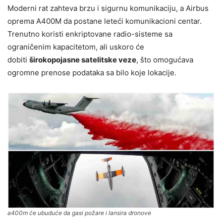
Moderni rat zahteva brzu i sigurnu komunikaciju, a Airbus
oprema A400M da postane leteći komunikacioni centar.
Trenutno koristi enkriptovane radio-sisteme sa
ograničenim kapacitetom, ali uskoro će
dobiti
širokopojasne satelitske veze
, što omogućava
ogromne prenose podataka sa bilo koje lokacije.
a400m će ubuduće da gasi požare i lansira dronove