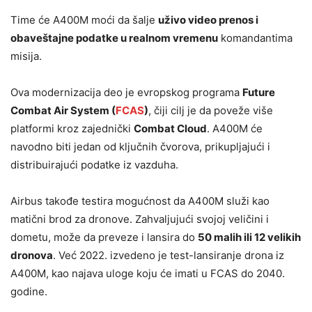
Time će A400M moći da šalje
uživo video prenos i
obaveštajne podatke u realnom vremenu
komandantima
misija.
Ova modernizacija deo je evropskog programa
Future
Combat Air System (
FCAS
)
, čiji cilj je da poveže više
platformi kroz zajednički
Combat Cloud
. A400M će
navodno biti jedan od ključnih čvorova, prikupljajući i
distribuirajući podatke iz vazduha.
Airbus takođe testira mogućnost da A400M služi kao
matični brod za dronove. Zahvaljujući svojoj veličini i
dometu, može da preveze i lansira do
50 malih ili 12 velikih
dronova
. Već 2022. izvedeno je test-lansiranje drona iz
A400M, kao najava uloge koju će imati u FCAS do 2040.
godine.