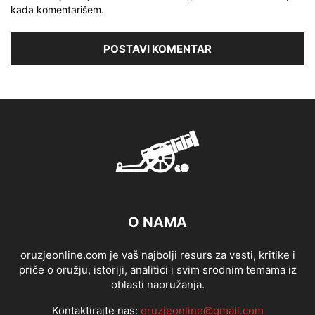
kada komentarišem.
O NAMA
oruzjeonline.com je vaš najbolji resurs za vesti, kritike i
priče o oružju, istoriji, analitici i svim srodnim temama iz
oblasti naoružanja.
Kontaktirajte nas:
oruzjeonline@gmail.com