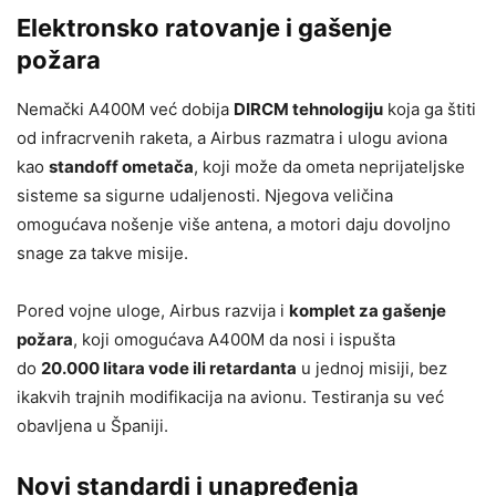
Elektronsko ratovanje i gašenje
požara
Nemački A400M već dobija
DIRCM tehnologiju
koja ga štiti
od infracrvenih raketa, a Airbus razmatra i ulogu aviona
kao
standoff ometača
, koji može da ometa neprijateljske
sisteme sa sigurne udaljenosti. Njegova veličina
omogućava nošenje više antena, a motori daju dovoljno
snage za takve misije.
Pored vojne uloge, Airbus razvija i
komplet za gašenje
požara
, koji omogućava A400M da nosi i ispušta
do
20.000 litara vode ili retardanta
u jednoj misiji, bez
ikakvih trajnih modifikacija na avionu. Testiranja su već
obavljena u Španiji.
Novi standardi i unapređenja