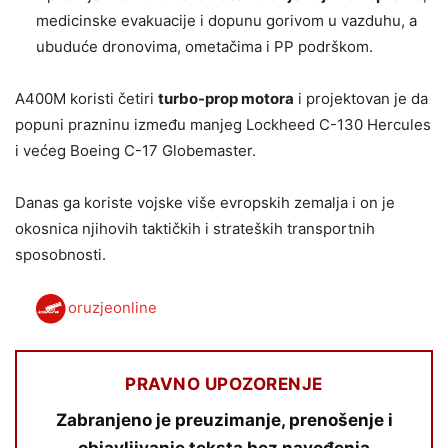
medicinske evakuacije i dopunu gorivom u vazduhu, a
ubuduće dronovima, ometačima i PP podrškom.
A400M koristi četiri
turbo-prop motora
i projektovan je da
popuni prazninu između manjeg Lockheed C-130 Hercules
i većeg Boeing C-17 Globemaster.
Danas ga koriste vojske više evropskih zemalja i on je
okosnica njihovih taktičkih i strateških transportnih
sposobnosti.
oruzjeonline
PRAVNO UPOZORENJE
Zabranjeno je preuzimanje, prenošenje i