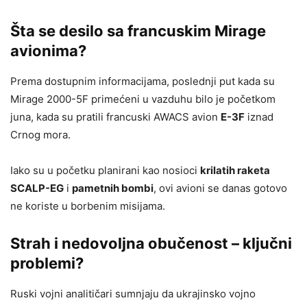
Šta se desilo sa francuskim Mirage
avionima?
Prema dostupnim informacijama, poslednji put kada su
Mirage 2000-5F primećeni u vazduhu bilo je početkom
juna, kada su pratili francuski AWACS avion
E-3F
iznad
Crnog mora.
Iako su u početku planirani kao nosioci
krilatih raketa
SCALP-EG
i
pametnih bombi
, ovi avioni se danas gotovo
ne koriste u borbenim misijama.
Strah i nedovoljna obučenost – ključni
problemi?
Ruski vojni analitičari sumnjaju da ukrajinsko vojno