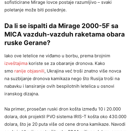
sofisticirane Mirage lovce postaje razumljivo – svaki
poletanje može biti poslednje.
Da li se ispalti da Mirage 2000-5F sa
MICA vazduh-vazduh raketama obara
ruske Gerane?
Iako ove letelice ne viđamo u borbu, prema brojnim
izveštajima
koriste se za obaranje dronova. Kako
smo
ranije objasnili
, Ukrajina već troši znatno više novca
na suzbijanje dronova kamikaza nego što Rusija troši na
nabavku i lansiranje ovih bespilotnih letelica u osnovi
iranskog dizajna.
Na primer, prosečan ruski dron košta između 10 i 20.000
dolara, dok projektil PVO sistema IRIS-T košta oko 430.000
dolara, što je 20 puta više od cene drona kamikaze. Navodi