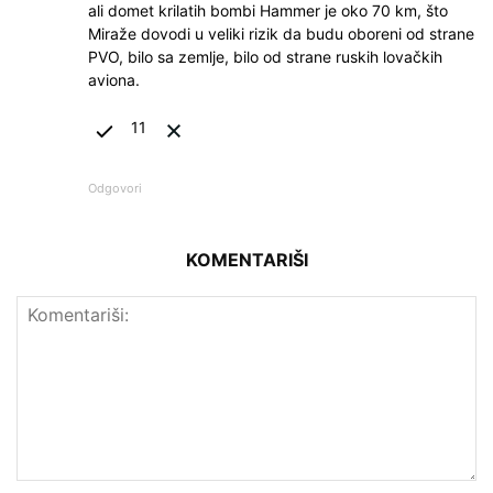
ali domet krilatih bombi Hammer je oko 70 km, što
Miraže dovodi u veliki rizik da budu oboreni od strane
PVO, bilo sa zemlje, bilo od strane ruskih lovačkih
aviona.
11
Odgovori
KOMENTARIŠI