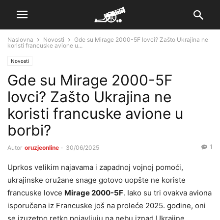
Naslovna
Novosti
Gde su Mirage 2000-5F lovci? Zašto Ukrajina ne
koristi francuske avione u...
Novosti
Gde su Mirage 2000-5F
lovci? Zašto Ukrajina ne
koristi francuske avione u
borbi?
1
Autor
oruzjeonline
-
30/06/2025
Uprkos velikim najavama i zapadnoj vojnoj pomoći,
ukrajinske oružane snage gotovo uopšte ne koriste
francuske lovce
Mirage 2000-5F
. Iako su tri ovakva aviona
isporučena iz Francuske još na proleće 2025. godine, oni
se izuzetno retko pojavljuju na nebu iznad Ukrajine.