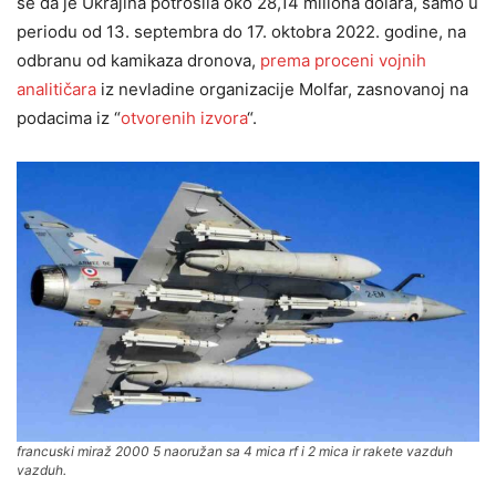
se da je Ukrajina potrošila oko 28,14 miliona dolara, samo u
periodu od 13. septembra do 17. oktobra 2022. godine, na
odbranu od kamikaza dronova,
prema proceni vojnih
analitičara
iz nevladine organizacije Molfar, zasnovanoj na
podacima iz “
otvorenih izvora
“.
francuski miraž 2000 5 naoružan sa 4 mica rf i 2 mica ir rakete vazduh
vazduh.