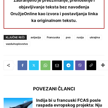
Zabranjeno je preuzimanje, prenošenje i
objavljivanje teksta bez navođenja
OružjeOnline kao izvora i postavljanja linka
ka originalnom tekstu.
KLJUČNE REČI
avijacija
Francuska
pvo
rusija
ukrajina
vazduhoplovstvo
POVEZANI ČLANCI
Indija bi u francuski FCAS posle
raspada evropskog projekta: Nju