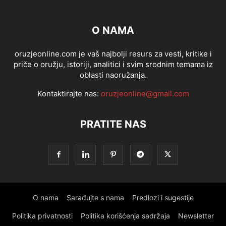
O NAMA
oruzjeonline.com je vaš najbolji resurs za vesti, kritike i
priče o oružju, istoriji, analitici i svim srodnim temama iz
oblasti naoružanja.
Kontaktirajte nas:
oruzjeonline@gmail.com
PRATITE NAS
O nama
Sarađujte s nama
Predlozi i sugestije
Politika privatnosti
Politika korišćenja sadržaja
Newsletter