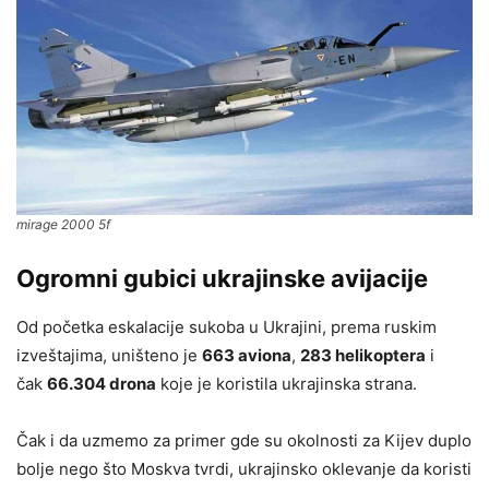
mirage 2000 5f
Ogromni gubici ukrajinske avijacije
Od početka eskalacije sukoba u Ukrajini, prema ruskim
izveštajima, uništeno je
663 aviona
,
283 helikoptera
i
čak
66.304 drona
koje je koristila ukrajinska strana.
Čak i da uzmemo za primer gde su okolnosti za Kijev duplo
bolje nego što Moskva tvrdi, ukrajinsko oklevanje da koristi