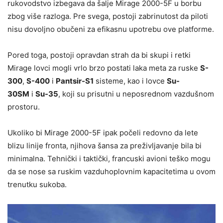
rukovodstvo izbegava da šalje Mirage 2000-5F u borbu
zbog više razloga. Pre svega, postoji zabrinutost da piloti
nisu dovoljno obučeni za efikasnu upotrebu ove platforme.
Pored toga, postoji opravdan strah da bi skupi i retki
Mirage lovci mogli vrlo brzo postati laka meta za ruske
S-
300
,
S-400
i
Pantsir-S1
sisteme, kao i lovce
Su-
30SM
i
Su-35
, koji su prisutni u neposrednom vazdušnom
prostoru.
Ukoliko bi Mirage 2000-5F ipak počeli redovno da lete
blizu linije fronta, njihova šansa za preživljavanje bila bi
minimalna. Tehnički i taktički, francuski avioni teško mogu
da se nose sa ruskim vazduhoplovnim kapacitetima u ovom
trenutku sukoba.