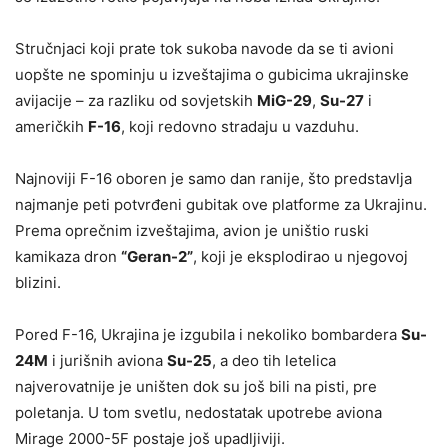
Stručnjaci koji prate tok sukoba navode da se ti avioni
uopšte ne spominju u izveštajima o gubicima ukrajinske
avijacije – za razliku od sovjetskih
MiG-29
,
Su-27
i
američkih
F-16
, koji redovno stradaju u vazduhu.
Najnoviji F-16 oboren je samo dan ranije, što predstavlja
najmanje peti potvrđeni gubitak ove platforme za Ukrajinu.
Prema oprečnim izveštajima, avion je uništio ruski
kamikaza dron
“Geran-2”
, koji je eksplodirao u njegovoj
blizini.
Pored F-16, Ukrajina je izgubila i nekoliko bombardera
Su-
24M
i jurišnih aviona
Su-25
, a deo tih letelica
najverovatnije je uništen dok su još bili na pisti, pre
poletanja. U tom svetlu, nedostatak upotrebe aviona
Mirage 2000-5F postaje još upadljiviji.