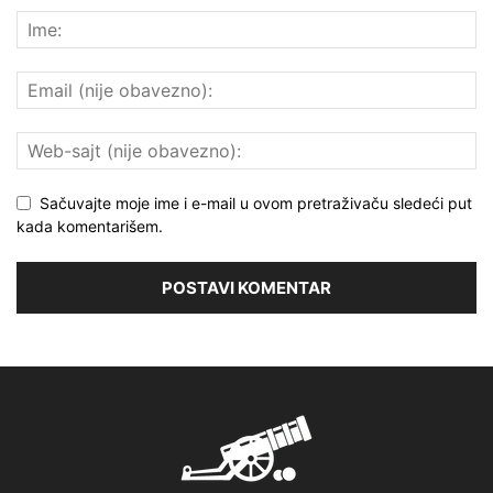
Sačuvajte moje ime i e-mail u ovom pretraživaču sledeći put
kada komentarišem.