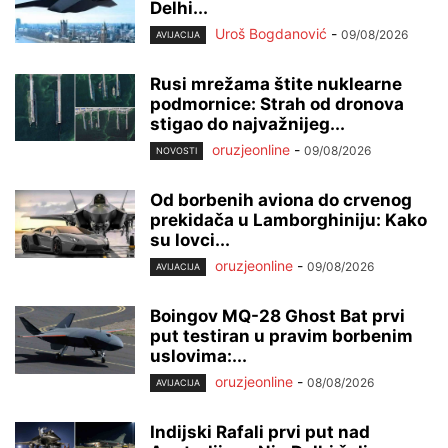
Delhi...
Uroš Bogdanović
-
09/08/2026
AVIJACIJA
Rusi mrežama štite nuklearne
podmornice: Strah od dronova
stigao do najvažnijeg...
oruzjeonline
-
09/08/2026
NOVOSTI
Od borbenih aviona do crvenog
prekidača u Lamborghiniju: Kako
su lovci...
oruzjeonline
-
09/08/2026
AVIJACIJA
Boingov MQ-28 Ghost Bat prvi
put testiran u pravim borbenim
uslovima:...
oruzjeonline
-
08/08/2026
AVIJACIJA
Indijski Rafali prvi put nad