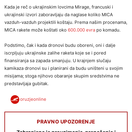
Kada je reč o ukrajinskim lovcima Mirage, francuski i
ukrajinski izvori zaboravljaju da naglase koliko MICA
vazduh-vazduh projektili koštaju. Prema našim procenama,
MICA rakete može koštati oko
600.000 evra
po komadu.
Podstimo, čak i kada dronovi budu oboreni, oni i dalje
iscrpljuju ukrajinske zalihe raketa koje se i pored
finansiranja sa zapada smanjuju. U krajnjem slučaju
kamikaza dronovi su i planirani da budu uništeni u svojim
misijama; stoga njihovo obaranje skupim sredstvima ne
predstavljaja gubitak.
oruzjeonline
PRAVNO UPOZORENJE