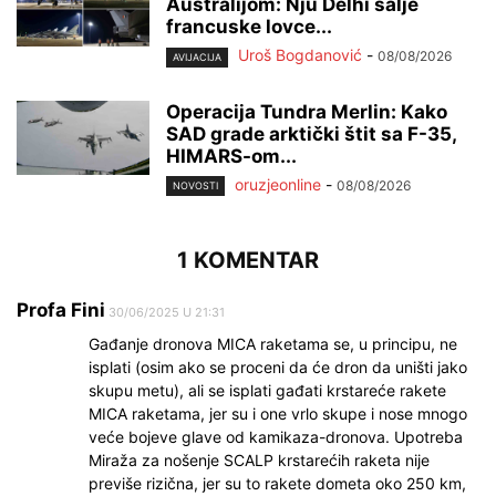
Australijom: Nju Delhi šalje
francuske lovce...
Uroš Bogdanović
-
08/08/2026
AVIJACIJA
Operacija Tundra Merlin: Kako
SAD grade arktički štit sa F-35,
HIMARS-om...
oruzjeonline
-
08/08/2026
NOVOSTI
1 KOMENTAR
Profa Fini
30/06/2025 U 21:31
Gađanje dronova MICA raketama se, u principu, ne
isplati (osim ako se proceni da će dron da uništi jako
skupu metu), ali se isplati gađati krstareće rakete
MICA raketama, jer su i one vrlo skupe i nose mnogo
veće bojeve glave od kamikaza-dronova. Upotreba
Miraža za nošenje SCALP krstarećih raketa nije
previše rizična, jer su to rakete dometa oko 250 km,