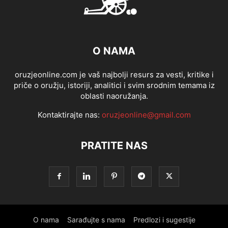
O NAMA
oruzjeonline.com je vaš najbolji resurs za vesti, kritike i
priče o oružju, istoriji, analitici i svim srodnim temama iz
oblasti naoružanja.
Kontaktirajte nas:
oruzjeonline@gmail.com
PRATITE NAS
O nama
Sarađujte s nama
Predlozi i sugestije