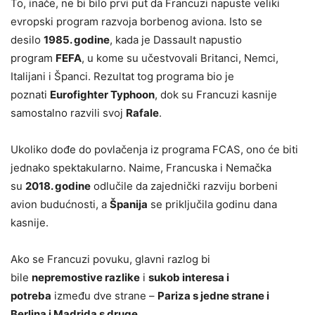
To, inače, ne bi bilo prvi put da Francuzi napuste veliki
evropski program razvoja borbenog aviona. Isto se
desilo
1985. godine
, kada je Dassault napustio
program
FEFA
, u kome su učestvovali Britanci, Nemci,
Italijani i Španci. Rezultat tog programa bio je
poznati
Eurofighter Typhoon
, dok su Francuzi kasnije
samostalno razvili svoj
Rafale
.
Ukoliko dođe do povlačenja iz programa FCAS, ono će biti
jednako spektakularno. Naime, Francuska i Nemačka
su
2018. godine
odlučile da zajednički razviju borbeni
avion budućnosti, a
Španija
se priključila godinu dana
kasnije.
Ako se Francuzi povuku, glavni razlog bi
bile
nepremostive razlike
i
sukob interesa i
potreba
između dve strane –
Pariza s jedne strane i
Berlina i Madrida s druge
.