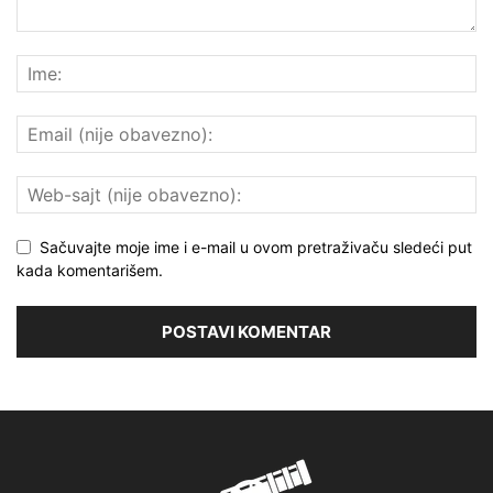
Sačuvajte moje ime i e-mail u ovom pretraživaču sledeći put
kada komentarišem.