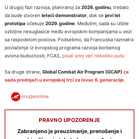
U drugoj fazi razvoja, planiranoj za
2026. godinu
, trebalo
da bude stvoren
leteći demonstrator
, dok se
prvi let
prototipa
očekuje
2029. godine
. Međutim, sada su izbile
ozbiljne nesuglasice među evropskim kompanijama u vezi
sa raspodelom poslova. Podsetimo, da Francuska razmatra
povlačenje iz evropskog programa razvoja borbenog
aviona budućnosti, FCAS,
pisali smo već nekoliko puta.
Sa druge strane,
Global Combat Air Program (GCAP)
za
sada prednjači u evropskoj trci za lovac 6. generacije.
oruzjeonline
PRAVNO UPOZORENJE
Zabranjeno je preuzimanje, prenošenje i