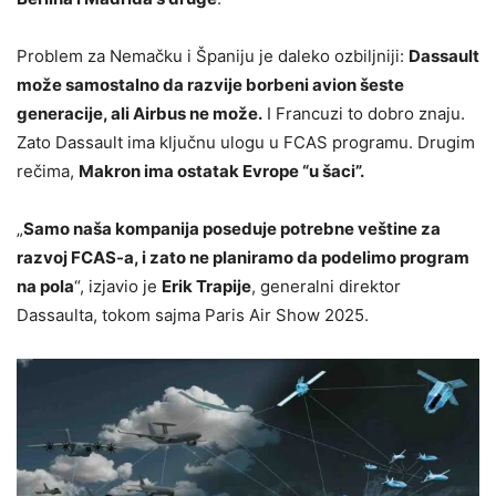
Problem za Nemačku i Španiju je daleko ozbiljniji:
Dassault
može samostalno da razvije borbeni avion šeste
generacije, ali Airbus ne može.
I Francuzi to dobro znaju.
Zato Dassault ima ključnu ulogu u FCAS programu. Drugim
rečima,
Makron ima ostatak Evrope “u šaci”.
„
Samo naša kompanija poseduje potrebne veštine za
razvoj FCAS-a, i zato ne planiramo da podelimo program
na pola
“, izjavio je
Erik Trapije
, generalni direktor
Dassaulta, tokom sajma Paris Air Show 2025.