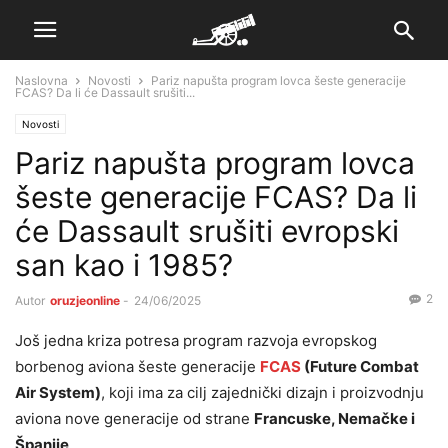
Naslovna
Novosti
Pariz napušta program lovca šeste generacije
FCAS? Da li će Dassault srušiti...
Novosti
Pariz napušta program lovca
šeste generacije FCAS? Da li
će Dassault srušiti evropski
san kao i 1985?
2
Autor
oruzjeonline
-
24/06/2025
Još jedna kriza potresa program razvoja evropskog
borbenog aviona šeste generacije
FCAS
(Future Combat
Air System)
, koji ima za cilj zajednički dizajn i proizvodnju
aviona nove generacije od strane
Francuske, Nemačke i
Španije
.