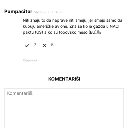
Pumpacitor
24/06/2025 U 17:20
Niti znaju to da naprave niti smeju, jer smeju samo da
kupuju američke avione. Zna se ko je gazda u NACI
paktu (US) a ko su topovsko meso (EU)💁
7
5
Odgovori
KOMENTARIŠI