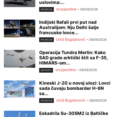
uslovima:...
oruzjeonline
-
08/08/2026
AVIJACIJA
Indijski Rafali prvi put nad
Australijom: Nju Delhi šalje
francuske lovce...
Uroš Bogdanović
-
08/08/2026
AVIJACIJA
Operacija Tundra Merlin: Kako
SAD grade arktički štit sa F-35,
HIMARS-om...
oruzjeonline
-
08/08/2026
NOVOSTI
Kineski J-20 u novoj ulozi: Lovci
sada čuvaju bombarder H-6N
sa...
Uroš Bogdanović
-
08/08/2026
AVIJACIJA
Eskadrila Su-30SM2 iz Baltičke