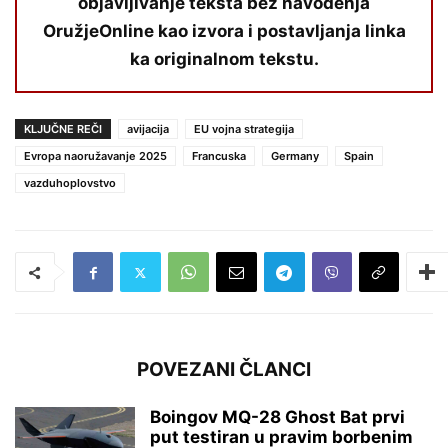
objavljivanje teksta bez navođenja
OružjeOnline kao izvora i postavljanja linka
ka originalnom tekstu.
KLJUČNE REČI
avijacija
EU vojna strategija
Evropa naoružavanje 2025
Francuska
Germany
Spain
vazduhoplovstvo
POVEZANI ČLANCI
Boingov MQ-28 Ghost Bat prvi
put testiran u pravim borbenim