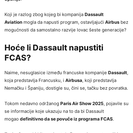
Koji je razlog zbog kojeg bi kompanija
Dassault
Aviation
mogla da napusti program, ostavljajući
Airbus
bez
mogućnosti da samostalno razvije lovac šeste generacije?
Hoće li Dassault napustiti
FCAS?
Naime, nesuglasice između francuske kompanije
Dassault
,
koja predstavlja Francusku, i
Airbusa
, koji predstavlja
Nemačku i Španiju, dostigle su, čini se, tačku bez povratka.
Tokom nedavno održanog
Paris Air Show 2025
, pojavile su
se informacije koje ukazuju na to da bi Dassault
mogao
definitivno da se povuče iz programa FCAS
.