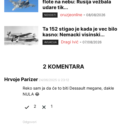
flote na nebu: Rusija vežbala
udare tik...
oruzjeonline
-
08/08/2026
NOVOSTI
Ta 152 stigao je kada je vec bilo
kasno: Nemacki visinski...
Dragi Ivić
-
07/08/2026
AVIJACIJA
2 KOMENTARA
Hrvoje Parizer
24/06/2025 U 23:12
Reko sam ja da će to biti Dessault megane, dakle
NULA 😂
2
1
Odgovori