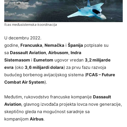
fcas međusistemska koordinacija
U decembru 2022.
godine,
Francuska
,
Nemačka
i
Španija
potpisale su
sa
Dassault Aviation
,
Airbusom
,
Indra
Sistemasom
i
Eumetom
ugovor vredan
3,2 milijarde
evra
(oko
3,6 milijardi dolara
) za prvu fazu razvoja
budućeg borbenog avijacijskog sistema (
FCAS – Future
Combat Air System
).
Međutim, rukovodstvo francuske kompanije
Dassault
Aviation
, glavnog izvođača projekta lovca nove generacije,
skeptično gleda na mogućnost saradnje sa
kompanijom
Airbus
.