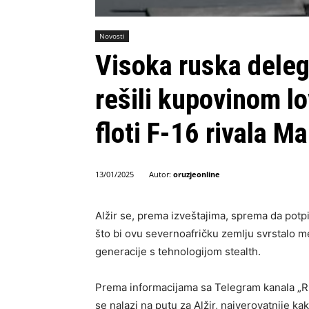
Novosti
Visoka ruska delega
rešili kupovinom l
floti F-16 rivala M
Autor:
oruzjeonline
13/01/2025
Alžir se, prema izveštajima, sprema da pot
što bi ovu severnoafričku zemlju svrstalo 
generacije s tehnologijom stealth.
Prema informacijama sa Telegram kanala „Ru
se nalazi na putu za Alžir, najverovatnije ka