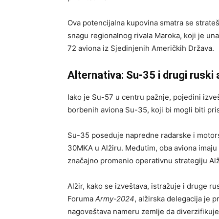
Ova potencijalna kupovina smatra se strate
snagu regionalnog rivala Maroka, koji je u
72 aviona iz Sjedinjenih Američkih Država.
Alternativa: Su-35 i drugi ruski 
Iako je Su-57 u centru pažnje, pojedini izve
borbenih aviona Su-35, koji bi mogli biti pri
Su-35 poseduje napredne radarske i motors
30MKA u Alžiru. Međutim, oba aviona imaju 
značajno promenio operativnu strategiju Alž
Alžir, kako se izveštava, istražuje i druge
Foruma
Army-2024
, alžirska delegacija je
nagoveštava nameru zemlje da diverzifikuje 