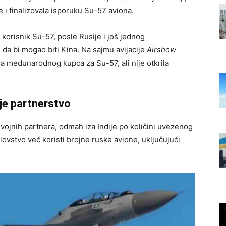
i finalizovala isporuku Su-57 aviona.
 korisnik Su-57, posle Rusije i još jednog
da bi mogao biti Kina. Na sajmu avijacije
Airshow
šla međunarodnog kupca za Su-57, ali nije otkrila
nje partnerstvo
h vojnih partnera, odmah iza Indije po količini uvezenog
ovstvo već koristi brojne ruske avione, uključujući