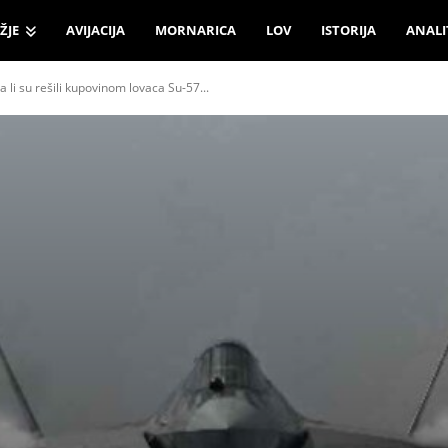
ŽJE
AVIJACIJA
MORNARICA
LOV
ISTORIJA
ANALI
a li su rešili kupovinom lovaca Su-57...