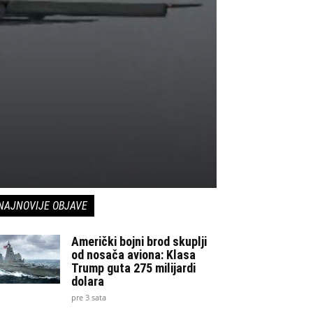
NAJNOVIJE OBJAVE
Američki bojni brod skuplji
od nosača aviona: Klasa
Trump guta 275 milijardi
dolara
pre 3 sata