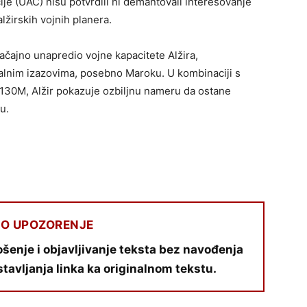
cije (UAC) nisu potvrdili ni demantovali interesovanje
lžirskih vojnih planera.
ačajno unapredio vojne kapacitete Alžira,
alnim izazovima, posebno Maroku. U kombinaciji s
130M, Alžir pokazuje ozbiljnu nameru da ostane
u.
O UPOZORENJE
šenje i objavljivanje teksta bez navođenja
stavljanja linka ka originalnom tekstu.