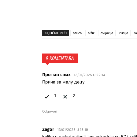
KLJUČNE REČI
africa
alžir
avijacija
rusija
v
9 KOMENTARA
Против свих
13/01/2025 U 22:14
Прича за малу децу
1
2
Odgovori
Zagor
13/01/2025 U 15:19
koliko u ruskoj avijaciji ima eskadrila su 57 i k