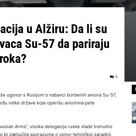
cija u Alžiru: Da li su
ovaca Su-57 da pariraju
aroka?
9
piše ugovor s Rusijom o nabavci borbenih aviona Su-57,
među retke države koje operišu avionima pete
ssian Arms“, visoka delegacija ruske vlade trenutno
ko bi zaključila sporazume o vojno-tehničkoj saradnji,