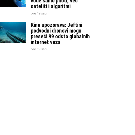
vode samo piloti, već
sateliti i algoritmi
pre 19 sati
Kina upozorava: Jeftini
podvodni dronovi mogu
preseći 99 odsto globalnih
internet veza
pre 19 sati