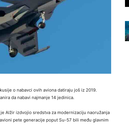
usije o nabavci ovih aviona datiraju još iz 2019.
lanira da nabavi najmanje 14 jedinica.
 je Alžir izdvojio sredstva za modernizaciju naoružanja
 avioni pete generacije poput Su-57 bili među glavnim