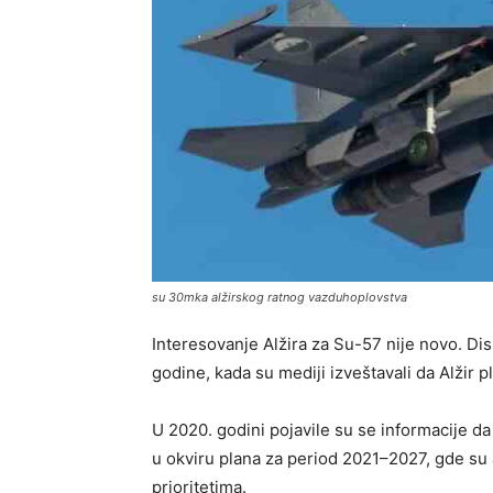
su 30mka alžirskog ratnog vazduhoplovstva
Interesovanje Alžira za Su-57 nije novo. Disk
godine, kada su mediji izveštavali da Alžir p
U 2020. godini pojavile su se informacije da
u okviru plana za period 2021–2027, gde su
prioritetima.