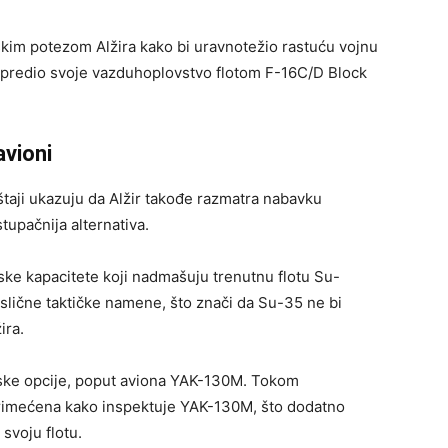
škim potezom Alžira kako bi uravnotežio rastuću vojnu
napredio svoje vazduhoplovstvo flotom F-16C/D Block
avioni
štaji ukazuju da Alžir takođe razmatra nabavku
stupačnija alternativa.
ke kapacitete koji nadmašuju trenutnu flotu Su-
slične taktičke namene, što znači da Su-35 ne bi
ira.
 ruske opcije, poput aviona YAK-130M. Tokom
 primećena kako inspektuje YAK-130M, što dodatno
svoju flotu.