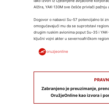
Iako izvori iz Ujedinjene avijacione korpora
Alžira, YAK-130M sve češće privlači pažnju a
Dogovor o nabavci Su-57 potencijalno bi zn
omogućavajući mu da se suprotstavi region
drugim ruskim avionima poput Su-35 i YAK-
ključni vojni akter u severnoafričkom region
oruzjeonline
PRAVN
Zabranjeno je preuzimanje, preno
OružjeOnline kao izvora i po