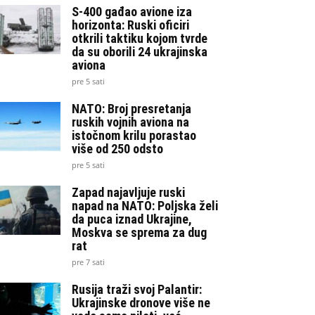
S-400 gađao avione iza
horizonta: Ruski oficiri
otkrili taktiku kojom tvrde
da su oborili 24 ukrajinska
aviona
pre 5 sati
NATO: Broj presretanja
ruskih vojnih aviona na
istočnom krilu porastao
više od 250 odsto
pre 5 sati
Zapad najavljuje ruski
napad na NATO: Poljska želi
da puca iznad Ukrajine,
Moskva se sprema za dug
rat
pre 7 sati
Rusija traži svoj Palantir:
Ukrajinske dronove više ne