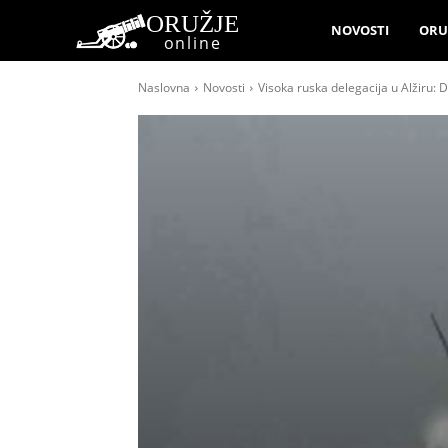
ORUŽJE
NOVOSTI
ORU
online
Naslovna
Novosti
Visoka ruska delegacija u Alžiru: D