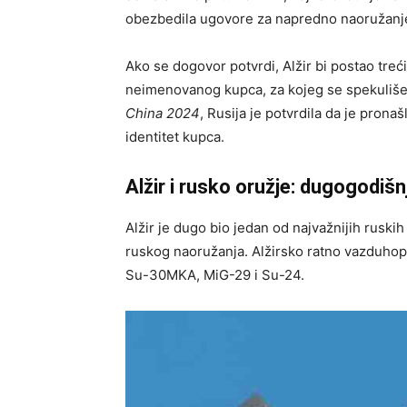
obezbedila ugovore za napredno naoružanje 
Ako se dogovor potvrdi, Alžir bi postao treći
neimenovanog kupca, za kojeg se spekuliše 
China 2024
, Rusija je potvrdila da je prona
identitet kupca.
Alžir i rusko oružje: dugogodiš
Alžir je dugo bio jedan od najvažnijih ruski
ruskog naoružanja. Alžirsko ratno vazduhopl
Su-30MKA, MiG-29 i Su-24.