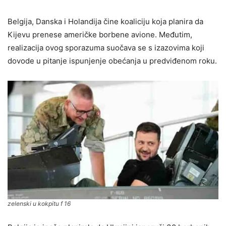
Belgija, Danska i Holandija čine koaliciju koja planira da
Kijevu prenese američke borbene avione. Međutim,
realizacija ovog sporazuma suočava se s izazovima koji
dovode u pitanje ispunjenje obećanja u predviđenom roku.
zelenski u kokpitu f 16