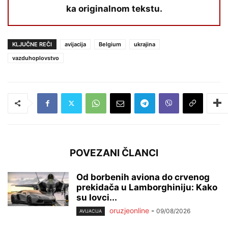
ka originalnom tekstu.
KLJUČNE REČI
avijacija
Belgium
ukrajina
vazduhoplovstvo
POVEZANI ČLANCI
Od borbenih aviona do crvenog
prekidača u Lamborghiniju: Kako
su lovci...
oruzjeonline
-
09/08/2026
AVIJACIJA