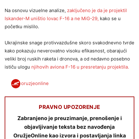
Na osnovu vizuelne analize,
zaključeno je da je projektil
Iskander-M uništio lovac F-16 a ne MiG-29,
kako se u
početku mislilo.
Ukrajinske snage protivvazdušne skoro svakodnevno tvrde
kako pokazuju neverovatno visoku efikasnost, obarajući
veliki broj ruskih raketa i dronova, a od nedavno posebno
ističu ulogu
njihovih aviona F-16 u presretanju projektila.
oruzjeonline
PRAVNO UPOZORENJE
Zabranjeno je preuzimanje, prenošenje i
objavljivanje teksta bez navođenja
OružjeOnline kao izvora i postavljanja linka