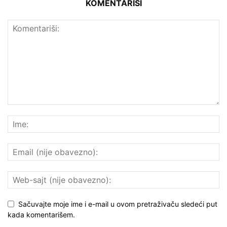
KOMENTARIŠI
Sačuvajte moje ime i e-mail u ovom pretraživaču sledeći put
kada komentarišem.