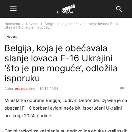
Naslovna
Novosti
Belgija, koja je obećavala slanje lovaca F-16
Ukrajini ‘što je pre moguće’,...
Novosti
Belgija, koja je obećavala
slanje lovaca F-16 Ukrajini
‘što je pre moguće’, odložila
isporuku
3
Autor
oruzjeonline
-
19/12/2024
Ministarka odbrane Belgije, Ludivin Dedonder, izjavila je da
obećani F-16 borbeni avioni neće biti isporučeni Ukrajini
pre kraja 2024. godine.
Glavni razlozi za kašnjenje su nedovoljna obuka ukrajinskih