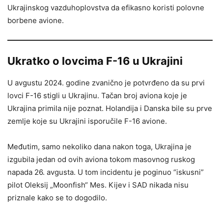
Ukrajinskog vazduhoplovstva da efikasno koristi polovne
borbene avione.
Ukratko o lovcima F-16 u Ukrajini
U avgustu 2024. godine zvanično je potvrđeno da su prvi
lovci F-16 stigli u Ukrajinu. Tačan broj aviona koje je
Ukrajina primila nije poznat. Holandija i Danska bile su prve
zemlje koje su Ukrajini isporučile F-16 avione.
Međutim, samo nekoliko dana nakon toga, Ukrajina je
izgubila jedan od ovih aviona tokom masovnog ruskog
napada 26. avgusta. U tom incidentu je poginuo “iskusni”
pilot Oleksij „Moonfish“ Mes. Kijev i SAD nikada nisu
priznale kako se to dogodilo.