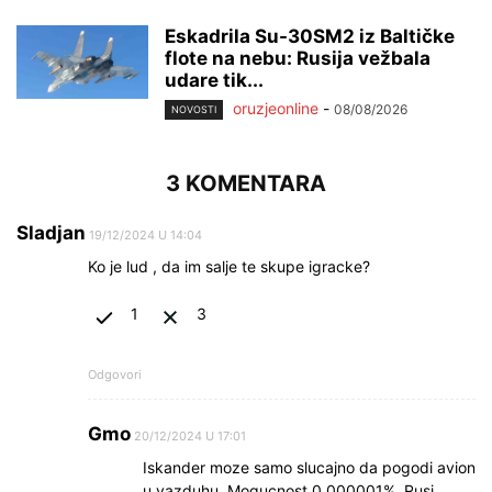
Eskadrila Su-30SM2 iz Baltičke
flote na nebu: Rusija vežbala
udare tik...
oruzjeonline
-
08/08/2026
NOVOSTI
3 KOMENTARA
Sladjan
19/12/2024 U 14:04
Ko je lud , da im salje te skupe igracke?
1
3
Odgovori
Gmo
20/12/2024 U 17:01
Iskander moze samo slucajno da pogodi avion
u vazduhu. Mogucnost 0.000001%, Rusi