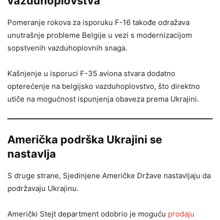
vazduhoplovstva
Pomeranje rokova za isporuku F-16 takođe odražava
unutrašnje probleme Belgije u vezi s modernizacijom
sopstvenih vazduhoplovnih snaga.
Kašnjenje u isporuci F-35 aviona stvara dodatno
opterećenje na belgijsko vazduhoplovstvo, što direktno
utiče na mogućnost ispunjenja obaveza prema Ukrajini.
Američka podrška Ukrajini se
nastavlja
S druge strane, Sjedinjene Američke Države nastavljaju da
podržavaju Ukrajinu.
Američki Stejt department odobrio je moguću
prodaju