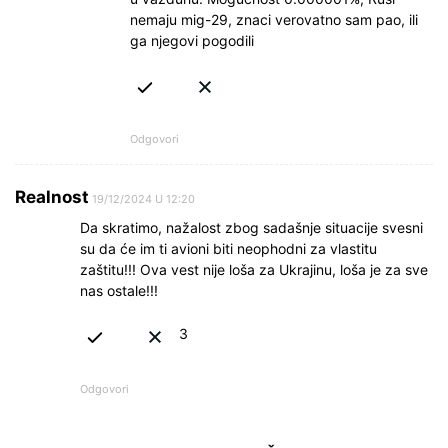
nemaju mig-29, znaci verovatno sam pao, ili
ga njegovi pogodili
Odgovori
Realnost
19/12/2024 U 12:20
Da skratimo, nažalost zbog sadašnje situacije svesni
su da će im ti avioni biti neophodni za vlastitu
zaštitu!!! Ova vest nije loša za Ukrajinu, loša je za sve
nas ostale!!!
3
Odgovori