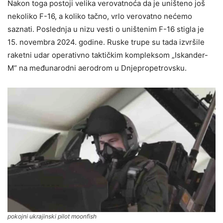
Nakon toga postoji velika verovatnoća da je uništeno još
nekoliko F-16, a koliko tačno, vrlo verovatno nećemo
saznati. Poslednja u nizu vesti o uništenim F-16 stigla je
15. novembra 2024. godine. Ruske trupe su tada izvršile
raketni udar operativno taktičkim kompleksom „Iskander-
M“ na međunarodni aerodrom u Dnjepropetrovsku.
pokojni ukrajinski pilot moonfish