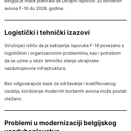
Belgija je inače planirala da Ukrajini isporuči 30 borbenih
aviona F-16 do 2028. godine.
Logistički i tehnički izazovi
Stručnjaci ističu da je kašnjenje isporuka F-16 povezano s
logističkim i organizacionim problemima, kao i potrebom
da se uzme u obzir tehničko stanje ukrajinske
vazduhoplovne infrastrukture.
Bez odgovarajuće baze za održavanje i kvalifikovanog
osoblja, korišćenje modernih borbenih aviona može postati
otežano.
Problemi u modernizaciji belgijskog