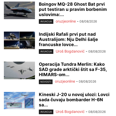
Boingov MQ-28 Ghost Bat prvi
put testiran u pravim borbenim
uslovima:...
oruzjeonline
-
08/08/2026
AVIJACIJA
Indijski Rafali prvi put nad
Australijom: Nju Delhi šalje
francuske lovce...
Uroš Bogdanović
-
08/08/2026
AVIJACIJA
Operacija Tundra Merlin: Kako
SAD grade arktički štit sa F-35,
HIMARS-om...
oruzjeonline
-
08/08/2026
NOVOSTI
Kineski J-20 u novoj ulozi: Lovci
sada čuvaju bombarder H-6N
sa...
Uroš Bogdanović
-
08/08/2026
AVIJACIJA