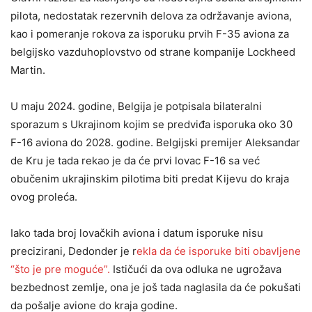
pilota, nedostatak rezervnih delova za održavanje aviona,
kao i pomeranje rokova za isporuku prvih F-35 aviona za
belgijsko vazduhoplovstvo od strane kompanije Lockheed
Martin.
U maju 2024. godine, Belgija je potpisala bilateralni
sporazum s Ukrajinom kojim se predviđa isporuka oko 30
F-16 aviona do 2028. godine. Belgijski premijer Aleksandar
de Kru je tada rekao je da će prvi lovac F-16 sa već
obučenim ukrajinskim pilotima biti predat Kijevu do kraja
ovog proleća.
Iako tada broj lovačkih aviona i datum isporuke nisu
precizirani, Dedonder je r
ekla da će isporuke biti obavljene
“što je pre moguće”.
Ističući da ova odluka ne ugrožava
bezbednost zemlje, ona je još tada naglasila da će pokušati
da pošalje avione do kraja godine.