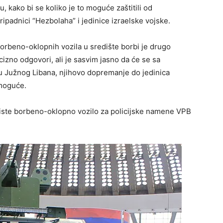
, kako bi se koliko je to moguće zaštitili od
ipadnici “Hezbolaha” i jedinice izraelske vojske.
orbeno-oklopnih vozila u središte borbi je drugo
izno odgovori, ali je sasvim jasno da će se sa
ru Južnog Libana, njihovo dopremanje do jedinica
emoguće.
oriste borbeno-oklopno vozilo za policijske namene VPB