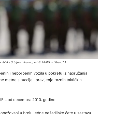
 Vojske Srbije u mirovnoj misiji UNIFIL u Libanu? 1
enih i neborbenih vozila u pokretu iz naoružanja
e metne situacije i pravljenje raznih taktičkih
UNIFIL od decembra 2010. godine.
angažovani u broju jedne pešadijske čete u sastavu