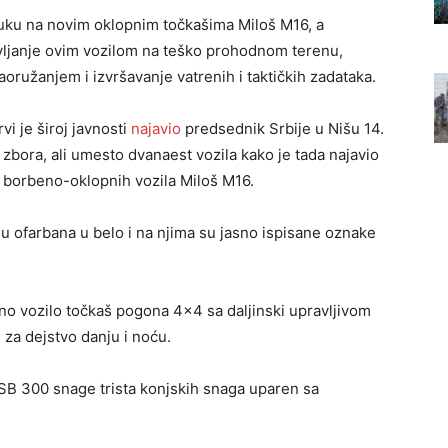
buku na novim oklopnim točkašima Miloš M16, a
vljanje ovim vozilom na teško prohodnom terenu,
oružanjem i izvršavanje vatrenih i taktičkih zadataka.
vi je široj javnosti
najavio
predsednik Srbije u Nišu 14.
zbora, ali umesto dvanaest vozila kako je tada najavio
 borbeno-oklopnih vozila Miloš M16.
u ofarbana u belo i na njima su jasno ispisane oznake
o vozilo točkaš pogona 4×4 sa daljinski upravljivom
za dejstvo danju i noću.
SB 300 snage trista konjskih snaga uparen sa