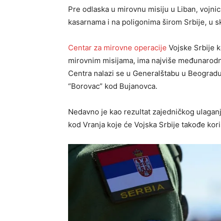
Pre odlaska u mirovnu misiju u Liban, vojni
kasarnama i na poligonima širom Srbije, u 
Centar za mirovne operacije
Vojske Srbije k
mirovnim misijama, ima najviše međunarodn
Centra nalazi se u Generalštabu u Beogradu,
“Borovac” kod Bujanovca.
Nedavno je kao rezultat zajedničkog ulagan
kod Vranja koje će Vojska Srbije takođe kori