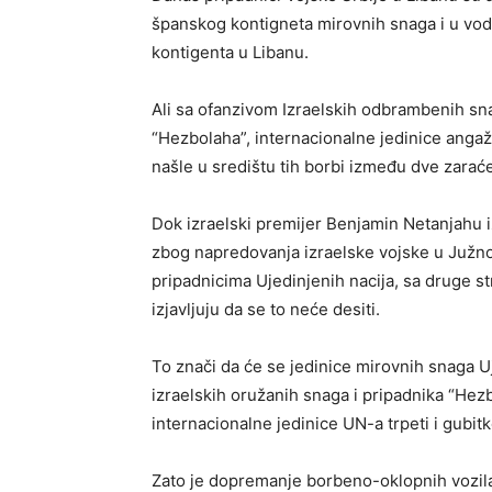
španskog kontigneta mirovnih snaga i u vodu
kontigenta u Libanu.
Ali sa ofanzivom Izraelskih odbrambenih sna
“Hezbolaha”, internacionalne jedinice angaž
našle u središtu tih borbi između dve zarać
Dok izraelski premijer Benjamin Netanjahu iz
zbog napredovanja izraelske vojske u Južnom
pripadnicima Ujedinjenih nacija, sa druge st
izjavljuju da se to neće desiti.
To znači da će se jedinice mirovnih snaga Uje
izraelskih oružanih snaga i pripadnika “Hez
internacionalne jedinice UN-a trpeti i gubitke
Zato je dopremanje borbeno-oklopnih vozila