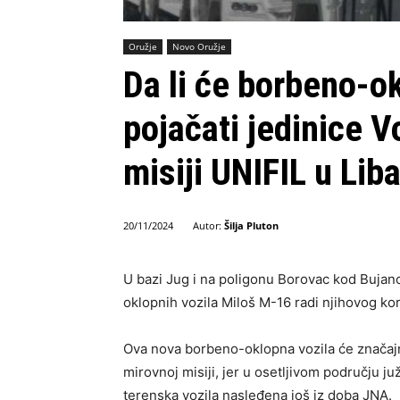
Oružje
Novo Oružje
Da li će borbeno-o
pojačati jedinice V
misiji UNIFIL u Lib
Autor:
Šilja Pluton
20/11/2024
U bazi Jug i na poligonu Borovac kod Bujano
oklopnih vozila Miloš M-16 radi njihovog ko
Ova nova borbeno-oklopna vozila će značajno
mirovnoj misiji, jer u osetljivom području j
terenska vozila nasleđena još iz doba JNA.