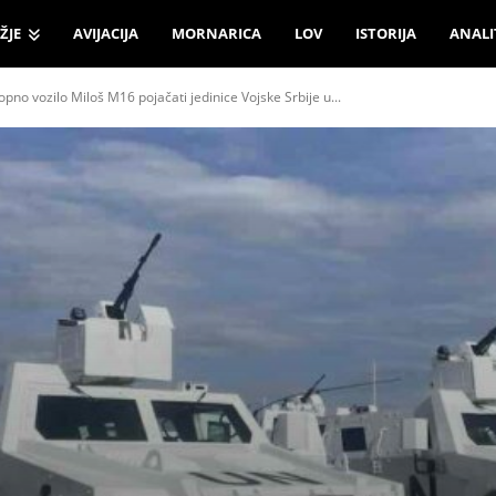
ŽJE
AVIJACIJA
MORNARICA
LOV
ISTORIJA
ANALI
opno vozilo Miloš M16 pojačati jedinice Vojske Srbije u...