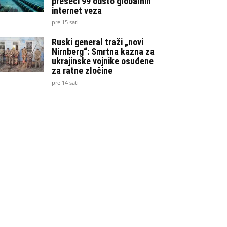
preseći 99 odsto globalnih
internet veza
pre 15 sati
Ruski general traži „novi
Nirnberg“: Smrtna kazna za
ukrajinske vojnike osuđene
za ratne zločine
pre 14 sati