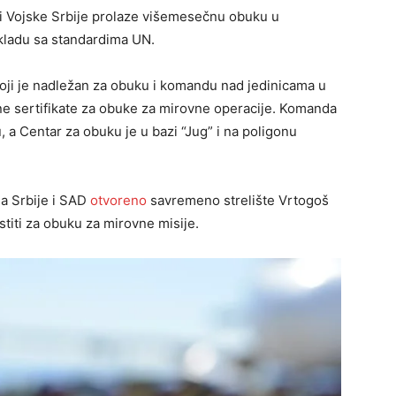
ci Vojske Srbije prolaze višemesečnu obuku u
skladu sa standardima UN.
oji je nadležan za obuku i komandu nad jedinicama u
e sertifikate za obuke za mirovne operacije. Komanda
 a Centar za obuku je u bazi “Jug” i na poligonu
ja Srbije i SAD
otvoreno
savremeno strelište Vrtogoš
stiti za obuku za mirovne misije.