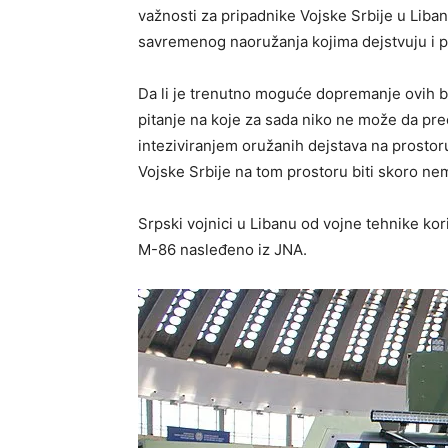
važnosti za pripadnike Vojske Srbije u Libanu
savremenog naoružanja kojima dejstvuju i pr
Da li je trenutno moguće dopremanje ovih b
pitanje na koje za sada niko ne može da prec
inteziviranjem oružanih dejstava na prosto
Vojske Srbije na tom prostoru biti skoro n
Srpski vojnici u Libanu od vojne tehnike k
M-86 nasleđeno iz JNA.