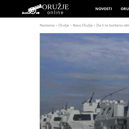
ORUŽJE
NOVOSTI
ORU
online
Naslovna
Oružje
Novo Oružje
Da li će borbeno-okl