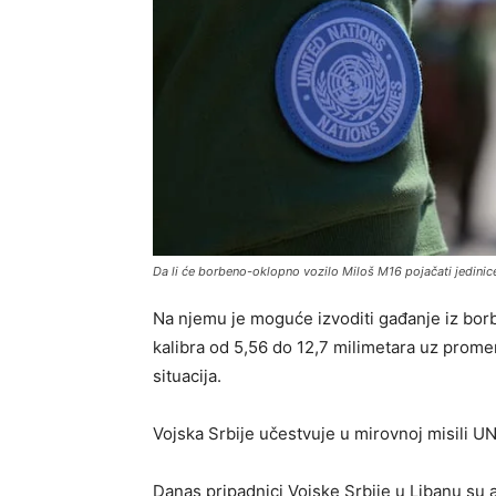
Da li će borbeno-oklopno vozilo Miloš M16 pojačati jedinice
Na njemu je moguće izvoditi gađanje iz borb
kalibra od 5,56 do 12,7 milimetara uz promen
situacija.
Vojska Srbije učestvuje u mirovnoj misili 
Danas pripadnici Vojske Srbije u Libanu su 