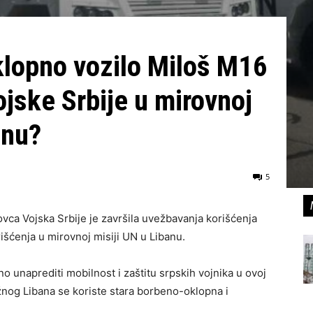
klopno vozilo Miloš M16
ojske Srbije u mirovnoj
anu?
5
vca Vojska Srbije je završila uvežbavanja korišćenja
rišćenja u mirovnoj misiji UN u Libanu.
 unaprediti mobilnost i zaštitu srpskih vojnika u ovoj
užnog Libana se koriste stara borbeno-oklopna i