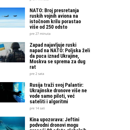
NATO: Broj presretanja
ruskih vojnih aviona na
istočnom krilu porastao
više od 250 odsto
pre 27 minuta
Zapad najavljuje ruski
napad na NATO: Poljska želi
da puca iznad Ukrajine,
Moskva se sprema za dug
rat
pre 2 sata
Rusija traži svoj Palantir:
Ukrajinske dronove više ne
vode samo piloti, već
sateliti i algoritmi
pre 14 sati
Kina upozorava: Jeftini
podvodni dronovi mogu