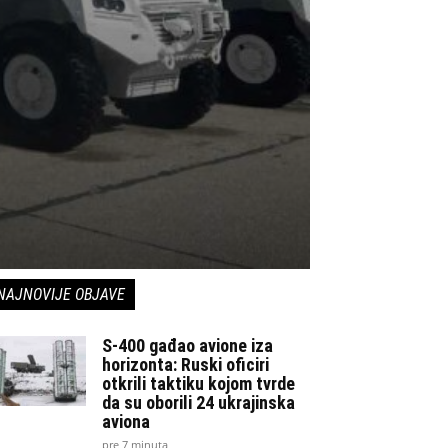
NAJNOVIJE OBJAVE
S-400 gađao avione iza
horizonta: Ruski oficiri
otkrili taktiku kojom tvrde
da su oborili 24 ukrajinska
aviona
pre 7 minuta