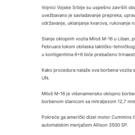
Vojnici Vojske Srbije su uspešno završili o
uvežbavano je savladavanje prepreka, upra
održavanje, uklanjanje kvarova, rukovanje na
Slanje oklopnih vozila Miloš M-16 u Liban, pr
Februara tokom obilaska taktičko-tehničkog 
u kontigentima 6+6 biće prebačeno trinaest
Kako procedura nalaže ova borbena vozila s
UN.
Miloš M-16 je višenamensko oklopno borben
borbenom stanicom sa mitraljezom 12,7 mm 
Pokreće ga američki dizel motor Cummins I
automatskim menjačem Allison 3500 SP.