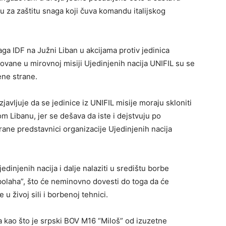
 za zaštitu snaga koji čuva komandu italijskog
ga IDF na Južni Liban u akcijama protiv jedinica
ovane u mirovnoj misiji Ujedinjenih nacija UNIFIL su se
ene strane.
javljuje da se jedinice iz UNIFIL misije moraju skloniti
 Libanu, jer se dešava da iste i dejstvuju po
rane predstavnici organizacije Ujedinjenih nacija
dinjenih nacija i dalje nalaziti u središtu borbe
bolaha”, što će neminovno dovesti do toga da će
 u živoj sili i borbenoj tehnici.
 kao što je srpski BOV M16 “Miloš” od izuzetne