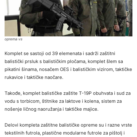
oprema vs
Komplet se sastoji od 39 elemenata i sadrži zaštitni
balistički prsluk s balističkim pločama, komplet šlem sa
pikatini šinama, nosačem OES i balističkim vizirom, taktičke
rukavice i taktičke naočare.
Takođe, komplet balističke zaštite T-19P obuhvata i sud za
vodu s torbicom, štitnike za laktove i kolena, sistem za
nošenje ličnog naoružanja i taktičke majice.
Delovi kompleta zaštitne balističke opreme su i razne vrste
tekstilnih futrola, plastične modularne futrole za pištolj i