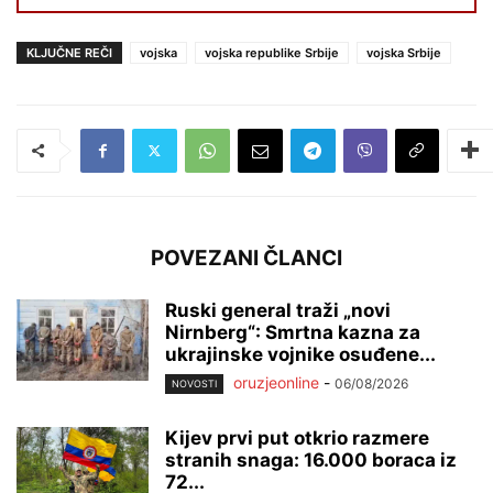
KLJUČNE REČI
vojska
vojska republike Srbije
vojska Srbije
POVEZANI ČLANCI
Ruski general traži „novi
Nirnberg“: Smrtna kazna za
ukrajinske vojnike osuđene...
oruzjeonline
-
06/08/2026
NOVOSTI
Kijev prvi put otkrio razmere
stranih snaga: 16.000 boraca iz
72...