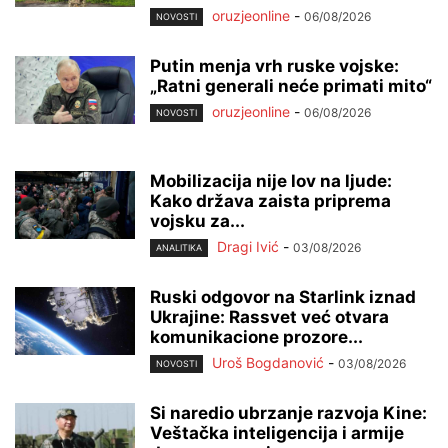
oruzjeonline
-
06/08/2026
NOVOSTI
Putin menja vrh ruske vojske:
„Ratni generali neće primati mito“
oruzjeonline
-
06/08/2026
NOVOSTI
Mobilizacija nije lov na ljude:
Kako država zaista priprema
vojsku za...
Dragi Ivić
-
03/08/2026
ANALITIKA
Ruski odgovor na Starlink iznad
Ukrajine: Rassvet već otvara
komunikacione prozore...
Uroš Bogdanović
-
03/08/2026
NOVOSTI
Si naredio ubrzanje razvoja Kine:
Veštačka inteligencija i armije