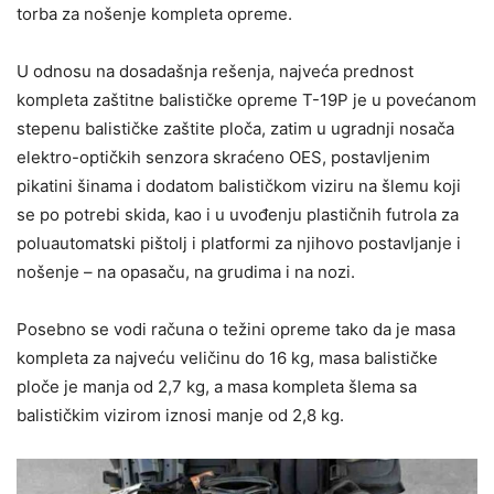
torba za nošenje kompleta opreme.
U odnosu na dosadašnja rešenja, najveća prednost
kompleta zaštitne balističke opreme T-19P je u povećanom
stepenu balističke zaštite ploča, zatim u ugradnji nosača
elektro-optičkih senzora skraćeno OES, postavljenim
pikatini šinama i dodatom balističkom viziru na šlemu koji
se po potrebi skida, kao i u uvođenju plastičnih futrola za
poluautomatski pištolj i platformi za njihovo postavljanje i
nošenje – na opasaču, na grudima i na nozi.
Posebno se vodi računa o težini opreme tako da je masa
kompleta za najveću veličinu do 16 kg, masa balističke
ploče je manja od 2,7 kg, a masa kompleta šlema sa
balističkim vizirom iznosi manje od 2,8 kg.