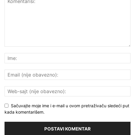
Sačuvajte moje ime i e-mail u ovom pretraživaču sledeći put
kada komentarišem.