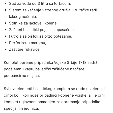
Sud za vodu od 3 litra sa torbicom,
Sistem za kačenje vatrenog oružja u tri tačke radi
lakšeg nošenja,
Štitnike za laktove i kolena,
Zaštitni balistički pojas sa opasačem,
Futrola za pištolj za brzo potezanje,
Perforiranu maramu,
Zaštitne rukavice.
Komplet opreme pripadnika Vojske Srbije T-18 sadrži i
podšlemnu kapu, balistički zaštićene naočare i
podpancirnu majicu.
Svi ovi elementi balističkog kompleta se nude u zelenoj i
crnoj boji, koji nose pripadnici kopnene vojske, ali je crni
komplet uglavnom namenjen za opremanje pripadnika
specijalnih jedinica.