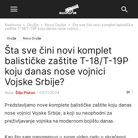
Naslovna
Oružje
Novo Oružje
Šta sve čini novi komplet balističke
zaštite T-18/T-19P koju danas nose vojnici...
Oružje
Novo Oružje
Šta sve čini novi komplet
balističke zaštite T-18/T-19P
koju danas nose vojnici
Vojske Srbije?
1
Autor
Šilja Pluton
-
05/11/2024
Predstavljamo nove komplete balističke zaštite koju danas
nose vojnici Vojske Srbije, a koji su neophodni za
preživljavanje vojnika na modernom bojištu danas.
Kao što sam napomenuo u svom video radu o skraćenoj