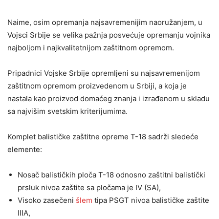
Naime, osim opremanja najsavremenijim naoružanjem, u
Vojsci Srbije se velika pažnja posvećuje opremanju vojnika
najboljom i najkvalitetnijom zaštitnom opremom.
Pripadnici Vojske Srbije opremljeni su najsavremenijom
zaštitnom opremom proizvedenom u Srbiji, a koja je
nastala kao proizvod domaćeg znanja i izrađenom u skladu
sa najvišim svetskim kriterijumima.
Komplet balističke zaštitne opreme T-18 sadrži sledeće
elemente:
Nosač balističkih ploča T-18 odnosno zaštitni balistički
prsluk nivoa zaštite sa pločama je IV (SA),
Visoko zasečeni
šlem
tipa PSGT nivoa balističke zaštite
IIIA,