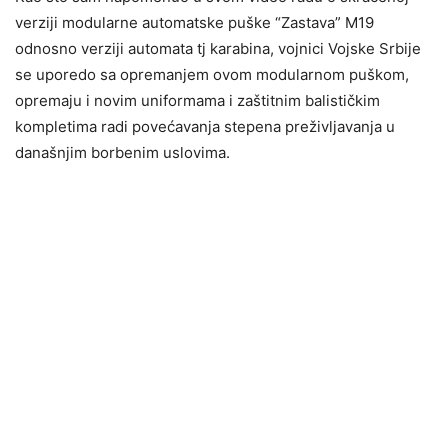
verziji modularne automatske puške “Zastava” M19
odnosno verziji automata tj karabina, vojnici Vojske Srbije
se uporedo sa opremanjem ovom modularnom puškom,
opremaju i novim uniformama i zaštitnim balističkim
kompletima radi povećavanja stepena preživljavanja u
današnjim borbenim uslovima.