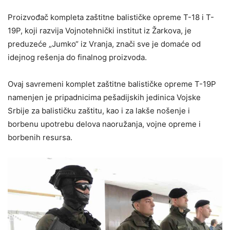
Proizvođač kompleta zaštitne balističke opreme T-18 i T-
19P, koji razvija Vojnotehnički institut iz Žarkova, je
preduzeće „Jumko“ iz Vranja, znači sve je domaće od
idejnog rešenja do finalnog proizvoda.
Ovaj savremeni komplet zaštitne balističke opreme T-19P
namenjen je pripadnicima pešadijskih jedinica Vojske
Srbije za balističku zaštitu, kao i za lakše nošenje i
borbenu upotrebu delova naoružanja, vojne opreme i
borbenih resursa.