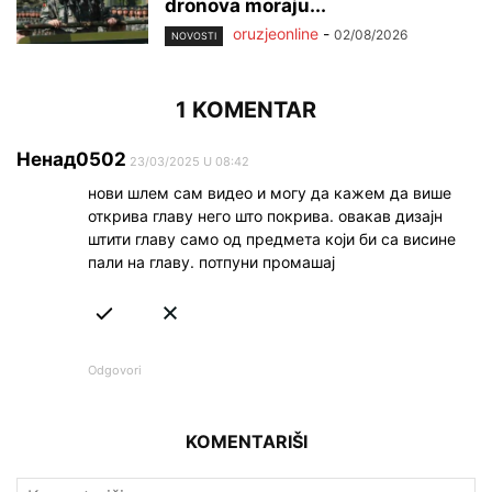
dronova moraju...
oruzjeonline
-
02/08/2026
NOVOSTI
1 KOMENTAR
Ненад0502
23/03/2025 U 08:42
нови шлем сам видео и могу да кажем да више
открива главу него што покрива. овакав дизајн
штити главу само од предмета који би са висине
пали на главу. потпуни промашај
Odgovori
KOMENTARIŠI